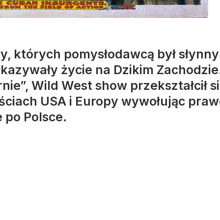
, których pomysłodawcą był słynny B
kazywały życie na Dzikim Zachodzi
ie”, Wild West show przekształcił s
ściach USA i Europy wywołując prawd
e po Polsce.