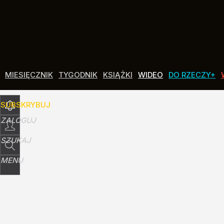
Udostępnij
1
Skomentuj
MIESIĘCZNIK
TYGODNIK
KSIĄŻKI
WIDEO
DO RZECZY+
SUBSKRYBUJ
ZALOGUJ
SZUKAJ
MENU