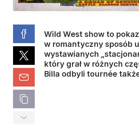
Wild West show to pokazy
w romantyczny sposób u
wystawianych „stacjonarn
który grał w różnych czę
Billa odbyli tournée takż