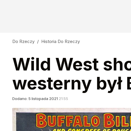
Do Rzeczy
/
Historia Do Rzeczy
Wild West sh
westerny był B
Dodano:
5
listopada
2021
21:55