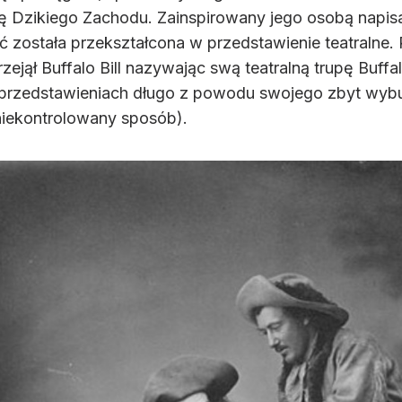
 Dzikiego Zachodu. Zainspirowany jego osobą napisał
 została przekształcona w przedstawienie teatralne.
rzejął Buffalo Bill nazywając swą teatralną trupę Buff
ał w przedstawieniach długo z powodu swojego zbyt w
niekontrolowany sposób).