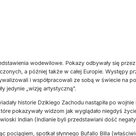
edstawienia wodewilowe. Pokazy odbywały się przez s
zonych, a później także w całej Europie. Występy pr
rywalizowali i współpracowali ze sobą w świecie na p
ły jedynie „wizję artystyczną”.
dały historie Dzikiego Zachodu nastąpiła po wojnie s
które pokazywały widzom jak wyglądało niegdyś życi
ioski Indian (Indianie byli przedstawiani dość negaty
ąc pociągiem, spotkał słynnego Bufallo Billa (właściw