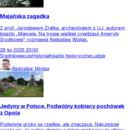
Majańska zagadka
Z prof. Jarosławem Źrałką, archeologiem z UJ, autorem
książki „Majowie. Na tropie wielkiej cywilizacji Ameryki
Środkowej” rozmawia Radosław Wojtas.
28
lip
2026
20:00
Średniowiecze
Historia
Książki historyczne
Ludzie
Radosław
Wojtas
Jedyny w Polsce. Podwójny kobiecy pochówek
z Opola
Podwójne groby są rzadkie, ale znaczące. Najczęściej