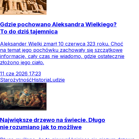
Gdzie pochowano Aleksandra Wielkiego?
To do dziś tajemnica
Aleksander Wielki zmarł 10 czerwca 323 roku. Choć
na temat jego pochówku zachowały się szczątkowe
informacje, cały czas nie wiadomo, gdzie ostatecznie
złożono jego ciało.
11
cze
2026
17:23
Starożytność
Historia
Ludzie
Największe drzewo na świecie. Długo
nie rozumiano jak to możliwe