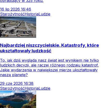
obradujący w 325 roku.
16
lip
2026
16:46
Starożytność
Historia
Ludzie
Najbardziej niszczycielskie. Katastrofy, które
ukształtowały ludzkość
To, jak dziś wygląda nasz świat jest wynikiem nie tylko
ludzkich decyzji, ale raczej różnego rodzaju katastrof.
Jakie wydarzenia w największej mierze ukształtowały
naszą planetę?
29
cze
2026
16:38
Starożytność
Historia
Ludzie