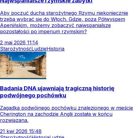
Najwspanialsze rzymskie zabytki
Aby poczuć ducha starożytnego Rzymu niekoniecznie
trzeba wybrać się do Włoch. Gdzie, poza Półwyspem
Apenińskim, możemy zobaczyć najwspanialsze
pozostałości po imperium rzymskim?
2
maj
2026
11:14
Starożytność
Ludzie
Historia
Badania DNA ujawniają tragiczną historię
podwójnego pochówku
Zagadka podwójnego pochówku znalezionego w mieście
Cherington na zachodzie Anglii została w końcu
rozwiązana.
21
kwi
2026
15:48
Starożytność
Historia
Ludzie