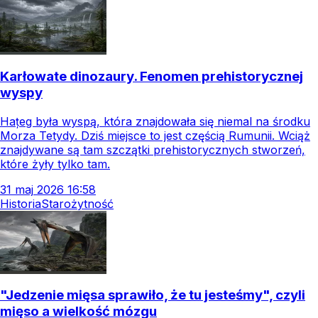
Karłowate dinozaury. Fenomen prehistorycznej
wyspy
Hațeg była wyspą, która znajdowała się niemal na środku
Morza Tetydy. Dziś miejsce to jest częścią Rumunii. Wciąż
znajdywane są tam szczątki prehistorycznych stworzeń,
które żyły tylko tam.
31
maj
2026
16:58
Historia
Starożytność
"Jedzenie mięsa sprawiło, że tu jesteśmy", czyli
mięso a wielkość mózgu