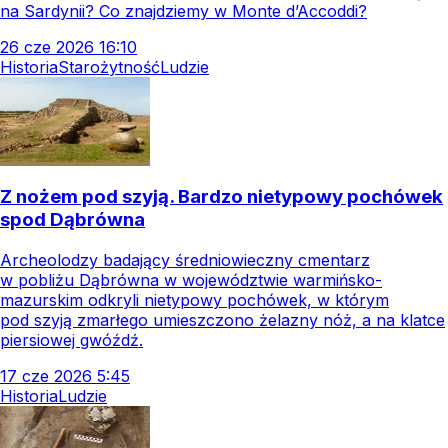
na Sardynii? Co znajdziemy w Monte d’Accoddi?
26
cze
2026
16:10
Historia
Starożytność
Ludzie
Z nożem pod szyją. Bardzo nietypowy pochówek
spod Dąbrówna
Archeolodzy badający średniowieczny cmentarz
w pobliżu Dąbrówna w województwie warmińsko-
mazurskim odkryli nietypowy pochówek, w którym
pod szyją zmarłego umieszczono żelazny nóż, a na klatce
piersiowej gwóźdź.
17
cze
2026
5:45
Historia
Ludzie