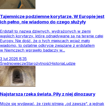
Tajemnicze podziemne korytarze. W Europie jest
ich pełno, nie wiadomo do czego służyły
Erdstall to nazwa dziwnych, wydrążonych w ziemi
wąskich korytarzy, które odnajdywane są na terenie całej
Europy. Nie dość, że o tych miejscach wciąż mało
wiadomo, to ostatnie odkrycie związane z erdstallem
w Niemczech wprawiło badaczy w...
3
lut
2026
8:35
Średniowiecze
Starożytność
Historia
Ludzie
Najstarsza rzeka świata. Piły z niej dinozaury
Może się wydawać, że rzeki istnieją „od zawsze”, a jednak