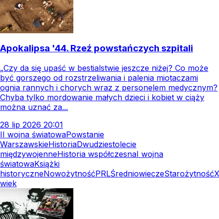
Apokalipsa '44. Rzeź powstańczych szpitali
„Czy da się upaść w bestialstwie jeszcze niżej? Co może
być gorszego od rozstrzeliwania i palenia miotaczami
ognia rannych i chorych wraz z personelem medycznym?
Chyba tylko mordowanie małych dzieci i kobiet w ciąży
można uznać za...
28
lip
2026
20:01
II wojna światowa
Powstanie
Warszawskie
Historia
Dwudziestolecie
międzywojenne
Historia współczesna
I wojna
światowa
Książki
historyczne
Nowożytność
PRL
Średniowiecze
Starożytność
X
wiek