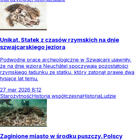
Unikat. Statek z czasów rzymskich na dnie
szwajcarskiego jeziora
Podwodne prace archeologiczne w Szwajcarii ujawniły,
że na dnie jeziora Neuchâtel spoczywają pozostałości
rzymskiego ładunku ze statku, który zatonął prawie dwa
tysiące lat temu.
27
mar
2026
8:12
Starożytność
Historia współczesna
Historia
Ludzie
Zaginione miasto w środku puszczy. Polscy