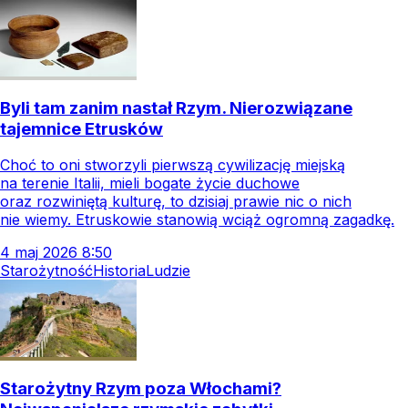
Byli tam zanim nastał Rzym. Nierozwiązane
tajemnice Etrusków
Choć to oni stworzyli pierwszą cywilizację miejską
na terenie Italii, mieli bogate życie duchowe
oraz rozwiniętą kulturę, to dzisiaj prawie nic o nich
nie wiemy. Etruskowie stanowią wciąż ogromną zagadkę.
4
maj
2026
8:50
Starożytność
Historia
Ludzie
Starożytny Rzym poza Włochami?