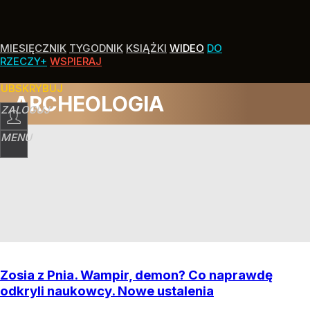
MIESIĘCZNIK
TYGODNIK
KSIĄŻKI
WIDEO
DO
RZECZY+
WSPIERAJ
SUBSKRYBUJ
ARCHEOLOGIA
ZALOGUJ
MENU
Zosia z Pnia. Wampir, demon? Co naprawdę
odkryli naukowcy. Nowe ustalenia