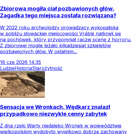
Zbiorowa mogiła ciał pozbawionych głów.
Zagadka tego miejsca została rozwiązana?
W 2022 roku archeolodzy prowadzący wykopaliska
w pobliżu słowackiej miejscowości Vráble natknęli się
na pochówek, który przypomniał raczej scenę z horroru.
Z zbiorowej mogile leżało kilkadziesiąt szkieletów
pozbawionych głów. W ostatnim...
16
cze
2026
14:35
Ludzie
Historia
Starożytność
Sensacja we Wronkach. Wędkarz znalazł
przypadkowo niezwykle cenny zabytek
Z dna rzeki Warty niedaleko Wronek w województwie
wielkopolskim wydobyto wyjątkowo dobrze zachowany