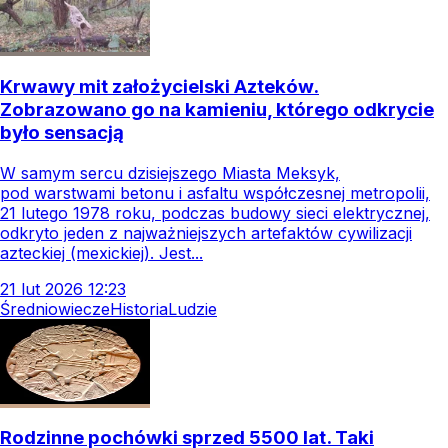
Krwawy mit założycielski Azteków.
Zobrazowano go na kamieniu, którego odkrycie
było sensacją
W samym sercu dzisiejszego Miasta Meksyk,
pod warstwami betonu i asfaltu współczesnej metropolii,
21 lutego 1978 roku, podczas budowy sieci elektrycznej,
odkryto jeden z najważniejszych artefaktów cywilizacji
azteckiej (mexickiej). Jest...
21
lut
2026
12:23
Średniowiecze
Historia
Ludzie
Rodzinne pochówki sprzed 5500 lat. Taki