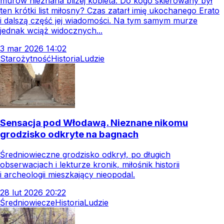
murów nieznana bliżej kobieta. Do kogo skierowany był
ten krótki list miłosny? Czas zatarł imię ukochanego Erato
i dalszą część jej wiadomości. Na tym samym murze
jednak wciąż widocznych...
3
mar
2026
14:02
Starożytność
Historia
Ludzie
Sensacja pod Włodawą. Nieznane nikomu
grodzisko odkryte na bagnach
Średniowieczne grodzisko odkrył, po długich
obserwacjach i lekturze kronik, miłośnik historii
i archeologii mieszkający nieopodal.
28
lut
2026
20:22
Średniowiecze
Historia
Ludzie