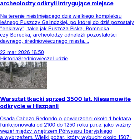
archeolodzy odkryli intrygujące miejsce
Na terenie nieistniejącego dziś wielkiego kompleksu
leśnego Puszczy Galindzkiej, po której do dziś pozostały
"enklawy", takie jak Puszcza Piska, Romnicka
czy Borecka, archeolodzy odnaleźli pozostałości
dawnego, średniowiecznego miasta....
22
mar
2026
18:50
Historia
Średniowiecze
Ludzie
Warsztat tkacki sprzed 3500 lat. Niesamowite
odkrycie w Hiszpanii
Osada Cabezo Redondo o powierzchni około 1 hektara
funkcjonowała od 2100 do 1250 roku p.n.e. jako ważny
węzeł między wnętrzem Półwyspu Iberyjskiego
a wybrzeżem. Wielki pożar, który wybuchł około 1507-