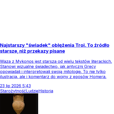
Najstarszy "świadek" oblężenia Troi. To źródło
starsze, niż przekazy pisane
Waza z Mykonos jest starsza od wielu tekstów literackich.
Stanowi wizualne świadectwo, jak antyczni Grecy
opowiadali i interpretowali swoją mitologię. To nie tylko
ilustracja, ale i komentarz do wojny z eposów Homera.
23
lip
2026
5:43
Starożytność
Ludzie
Historia