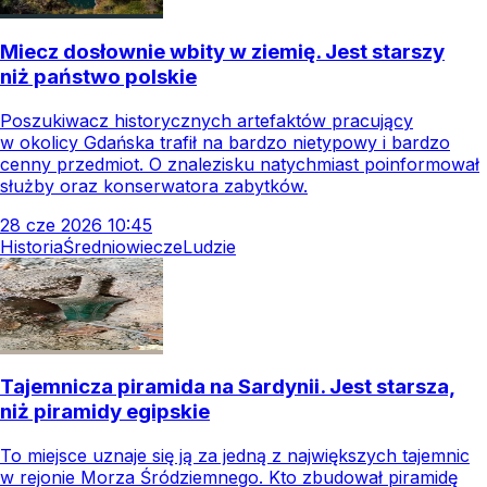
Miecz dosłownie wbity w ziemię. Jest starszy
niż państwo polskie
Poszukiwacz historycznych artefaktów pracujący
w okolicy Gdańska trafił na bardzo nietypowy i bardzo
cenny przedmiot. O znalezisku natychmiast poinformował
służby oraz konserwatora zabytków.
28
cze
2026
10:45
Historia
Średniowiecze
Ludzie
Tajemnicza piramida na Sardynii. Jest starsza,
niż piramidy egipskie
To miejsce uznaje się ją za jedną z największych tajemnic
w rejonie Morza Śródziemnego. Kto zbudował piramidę