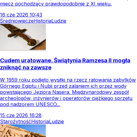
miecz pochodzący prawdopodobnie z XI wieku.
16
cze
2026
10:43
Średniowiecze
Historia
Ludzie
Cudem uratowane. Świątynia Ramzesa II mogła
zniknąć na zawsze
W 1959 roku podjęto wysiłki na rzecz ratowania zabytków
Górnego Egiptu i Nubii przed zalaniem ich przez wody
powstającego Jeziora Nasera. Międzynarodowy zespół
archeologów, inżynierów i operatorów ciężkiego sprzętu
pod nadzorem UNESCO...
15
cze
2026
16:28
Starożytność
Historia
Ludzie