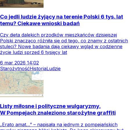
Co jedli ludzie żyjący na terenie Polski 6 tys. lat
temu? Ciekawe wnioski badań
Czy dieta dalekich przodków mieszkańców dzisiejszej
Polski znacząco różniła się od tego, co znamy z ostatnich
stuleci? Nowe badania dają ciekawy wgląd w codzienne
życie ludzi sprzed 6 tysięcy lat
6
mar
2026
14:02
Starożytność
Historia
Ludzie
Listy miłosne i polityczne wulgaryzmy.
W Pompejach znaleziono starożytne graffiti
„Erato amat…” – napisała na jednym z pompejańskich