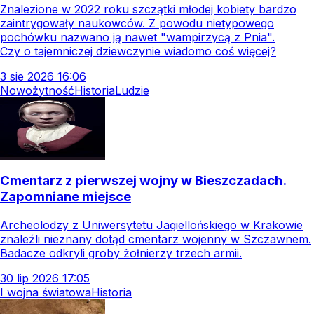
Znalezione w 2022 roku szczątki młodej kobiety bardzo
zaintrygowały naukowców. Z powodu nietypowego
pochówku nazwano ją nawet "wampirzycą z Pnia".
Czy o tajemniczej dziewczynie wiadomo coś więcej?
3
sie
2026
16:06
Nowożytność
Historia
Ludzie
Cmentarz z pierwszej wojny w Bieszczadach.
Zapomniane miejsce
Archeolodzy z Uniwersytetu Jagiellońskiego w Krakowie
znaleźli nieznany dotąd cmentarz wojenny w Szczawnem.
Badacze odkryli groby żołnierzy trzech armii.
30
lip
2026
17:05
I wojna światowa
Historia