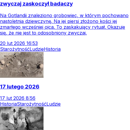
zwyczaj zaskoczył badaczy
Na Gotlandii znaleziono grobowiec, w którym pochowano
nastoletnią dziewczynę. Na jej piersi złożono kości jej
zmarłego wcześniej ojca. To zaskakujący rytuał. Okazuje
się, że nie jest to odosobniony zwyczaj.
20
lut
2026
16:53
Starożytność
Ludzie
Historia
17 lutego 2026
17
lut
2026
8:56
Historia
Starożytność
Ludzie