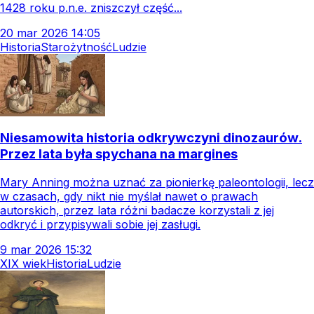
1428 roku p.n.e. zniszczył część...
20
mar
2026
14:05
Historia
Starożytność
Ludzie
Niesamowita historia odkrywczyni dinozaurów.
Przez lata była spychana na margines
Mary Anning można uznać za pionierkę paleontologii, lecz
w czasach, gdy nikt nie myślał nawet o prawach
autorskich, przez lata różni badacze korzystali z jej
odkryć i przypisywali sobie jej zasługi.
9
mar
2026
15:32
XIX wiek
Historia
Ludzie