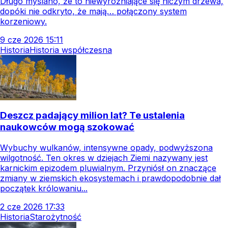
Długo myślano, że to niewyróżniające się niczym drzewa,
dopóki nie odkryto, że mają… połączony system
korzeniowy.
9
cze
2026
15:11
Historia
Historia współczesna
Deszcz padający milion lat? Te ustalenia
naukowców mogą szokować
Wybuchy wulkanów, intensywne opady, podwyższona
wilgotność. Ten okres w dziejach Ziemi nazywany jest
karnickim epizodem pluwialnym. Przyniósł on znaczące
zmiany w ziemskich ekosystemach i prawdopodobnie dał
początek królowaniu...
2
cze
2026
17:33
Historia
Starożytność