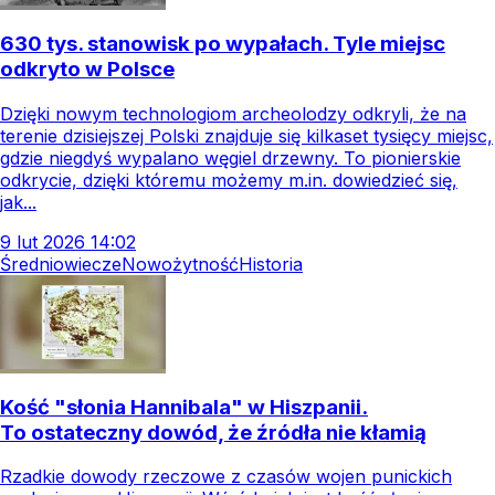
630 tys. stanowisk po wypałach. Tyle miejsc
odkryto w Polsce
Dzięki nowym technologiom archeolodzy odkryli, że na
terenie dzisiejszej Polski znajduje się kilkaset tysięcy miejsc,
gdzie niegdyś wypalano węgiel drzewny. To pionierskie
odkrycie, dzięki któremu możemy m.in. dowiedzieć się,
jak...
9
lut
2026
14:02
Średniowiecze
Nowożytność
Historia
Kość "słonia Hannibala" w Hiszpanii.
To ostateczny dowód, że źródła nie kłamią
Rzadkie dowody rzeczowe z czasów wojen punickich