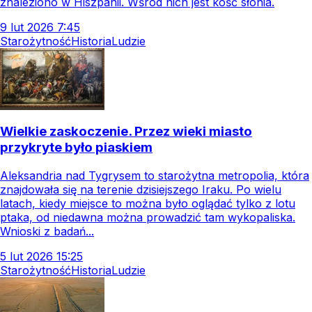
znaleziono w Hiszpanii. Wśród nich jest kość słonia.
9
lut
2026
7:45
Starożytność
Historia
Ludzie
Wielkie zaskoczenie. Przez wieki miasto
przykryte było piaskiem
Aleksandria nad Tygrysem to starożytna metropolia, która
znajdowała się na terenie dzisiejszego Iraku. Po wielu
latach, kiedy miejsce to można było oglądać tylko z lotu
ptaka, od niedawna można prowadzić tam wykopaliska.
Wnioski z badań...
5
lut
2026
15:25
Starożytność
Historia
Ludzie