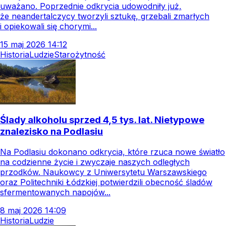
uważano. Poprzednie odkrycia udowodniły już,
że neandertalczycy tworzyli sztukę, grzebali zmarłych
i opiekowali się chorymi...
15
maj
2026
14:12
Historia
Ludzie
Starożytność
Ślady alkoholu sprzed 4,5 tys. lat. Nietypowe
znalezisko na Podlasiu
Na Podlasiu dokonano odkrycia, które rzuca nowe światło
na codzienne życie i zwyczaje naszych odległych
przodków. Naukowcy z Uniwersytetu Warszawskiego
oraz Politechniki Łódzkiej potwierdzili obecność śladów
sfermentowanych napojów...
8
maj
2026
14:09
Historia
Ludzie