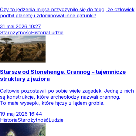
Czy to jedzenia mięsa przyczyniło się do tego, że człowiek
podbił planetę i zdominował inne gatunki?
31
maj
2026
10:27
Starożytność
Historia
Ludzie
Starsze od Stonehenge. Crannog – tajemnicze
struktury z jeziora
Celtowie pozostawili po sobie wiele zagadek. Jedną z nich
są konstrukcje, które archeolodzy nazwali crannog.
To małe wysepki, które łączy z lądem grobla.
19
maj
2026
16:44
Historia
Starożytność
Ludzie