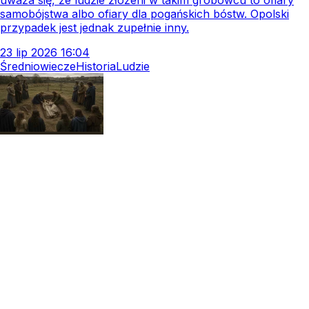
uważa się, że ludzie złożeni w takim grobowcu to ofiary
samobójstwa albo ofiary dla pogańskich bóstw. Opolski
przypadek jest jednak zupełnie inny.
23
lip
2026
16:04
Średniowiecze
Historia
Ludzie