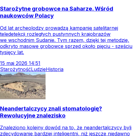
Starożytne grobowce na Saharze. Wśród
naukowców Polacy
Od lat archeolodzy prowadzą kampanię satelitarnej
teledetekcji rozległych pustynnych krajobrazów
we wschodnim Sudanie. Tym razem, dzięki tej metodzie,
odkryto masowe grobowce sprzed około pięciu - sześciu
tysięcy lat.
15
maj
2026
14:51
Starożytność
Ludzie
Historia
Neandertalczycy znali stomatologię?
Rewolucyjne znalezisko
Znaleziono kolejny dowód na to, że neandertalczycy byli
zdecydowanie bardziej inteligentni, niż jeszcze niedawno