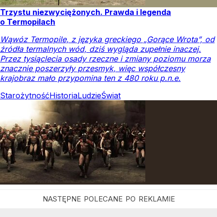
Trzystu niezwyciężonych. Prawda i legenda
o Termopilach
Wąwóz Termopile, z języka greckiego „Gorące Wrota”, od
źródła termalnych wód, dziś wygląda zupełnie inaczej.
Przez tysiąclecia osady rzeczne i zmiany poziomu morza
znacznie poszerzyły przesmyk, więc współczesny
krajobraz mało przypomina ten z 480 roku p.n.e.
Starożytność
Historia
Ludzie
Świat