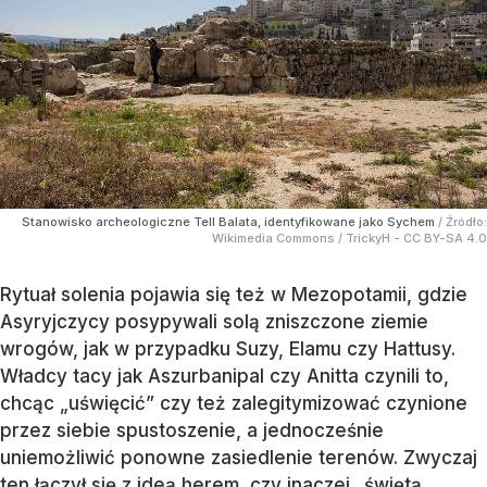
Stanowisko archeologiczne Tell Balata, identyfikowane jako Sychem
/ Źródło:
Wikimedia Commons
/
TrickyH - CC BY-SA 4.0
Rytuał solenia pojawia się też w Mezopotamii, gdzie
Asyryjczycy posypywali solą zniszczone ziemie
wrogów, jak w przypadku Suzy, Elamu czy Hattusy.
Władcy tacy jak Aszurbanipal czy Anitta czynili to,
chcąc „uświęcić” czy też zalegitymizować czynione
przez siebie spustoszenie, a jednocześnie
uniemożliwić ponowne zasiedlenie terenów. Zwyczaj
ten łączył się z ideą herem, czy inaczej „świętą