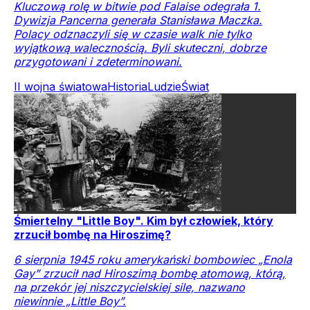
Kluczową rolę w bitwie pod Falaise odegrała 1.
Dywizja Pancerna generała Stanisława Maczka.
Polacy odznaczyli się w czasie walk nie tylko
wyjątkową walecznością. Byli skuteczni, dobrze
przygotowani i zdeterminowani.
II wojna światowa
Historia
Ludzie
Świat
Śmiertelny "Little Boy". Kim był człowiek, który
zrzucił bombę na Hiroszimę?
6 sierpnia 1945 roku amerykański bombowiec „Enola
Gay” zrzucił nad Hiroszimą bombę atomową, którą,
na przekór jej niszczycielskiej sile, nazwano
niewinnie „Little Boy”.