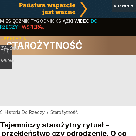
ROZWIŃ
▼
MIESIĘCZNIK
TYGODNIK
KSIĄŻKI
WIDEO
DO
RZECZY+
WSPIERAJ
SUBSKRYBUJ
STAROŻYTNOŚĆ
ZALOGUJ
MENU
Historia Do Rzeczy
/
Starożytność
Tajemniczy starożytny rytuał –
przekleństwo czy odrodzenie. O co