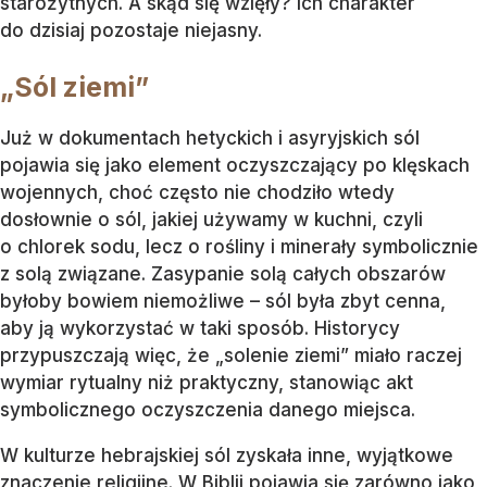
starożytnych. A skąd się wzięły? Ich charakter
do dzisiaj pozostaje niejasny.
„Sól ziemi”
Już w dokumentach hetyckich i asyryjskich sól
pojawia się jako element oczyszczający po klęskach
wojennych, choć często nie chodziło wtedy
dosłownie o sól, jakiej używamy w kuchni, czyli
o chlorek sodu, lecz o rośliny i minerały symbolicznie
z solą związane. Zasypanie solą całych obszarów
byłoby bowiem niemożliwe – sól była zbyt cenna,
aby ją wykorzystać w taki sposób. Historycy
przypuszczają więc, że „solenie ziemi” miało raczej
wymiar rytualny niż praktyczny, stanowiąc akt
symbolicznego oczyszczenia danego miejsca.
W kulturze hebrajskiej sól zyskała inne, wyjątkowe
znaczenie religijne. W Biblii pojawia się zarówno jako