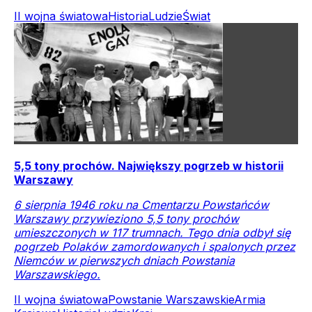
II wojna światowa
Historia
Ludzie
Świat
5,5 tony prochów. Największy pogrzeb w historii
Warszawy
6 sierpnia 1946 roku na Cmentarzu Powstańców
Warszawy przywieziono 5,5 tony prochów
umieszczonych w 117 trumnach. Tego dnia odbył się
pogrzeb Polaków zamordowanych i spalonych przez
Niemców w pierwszych dniach Powstania
Warszawskiego.
II wojna światowa
Powstanie Warszawskie
Armia