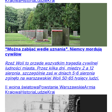
Krajowa
Historia
Ludzie
Kraj
"Można zabijać wedle uznania". Niemcy mordują
cywilów
Rzeź Woli to przede wszystkim tragedia cywilnej
ludności miasta. Przez kilka dni, między 2 a 12
sierpnia, szczególnie zaś w dniach 5-6 sierpnia
zginęło na warszawskiej Woli 50-65 tysięcy ludzi.
II wojna światowa
Powstanie Warszawskie
Armia
Krajowa
Historia
Ludzie
Kraj