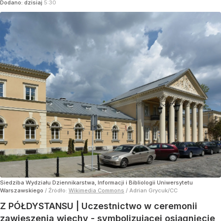
Dodano:
dzisiaj
5:30
Siedziba Wydziału Dziennikarstwa, Informacji i Bibliologii Uniwersytetu
Warszawskiego
/ Źródło:
Wikimedia Commons
/
Adrian Grycuk/CC
Z PÓŁDYSTANSU | Uczestnictwo w ceremonii
zawieszenia wiechy - symbolizującej osiągnięcie