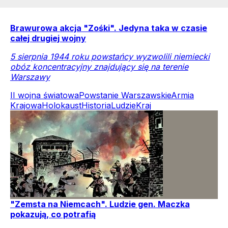
Brawurowa akcja "Zośki". Jedyna taka w czasie
całej drugiej wojny
5 sierpnia 1944 roku powstańcy wyzwolili niemiecki
obóz koncentracyjny znajdujący się na terenie
Warszawy
II wojna światowa
Powstanie Warszawskie
Armia
Krajowa
Holokaust
Historia
Ludzie
Kraj
"Zemsta na Niemcach". Ludzie gen. Maczka
pokazują, co potrafią