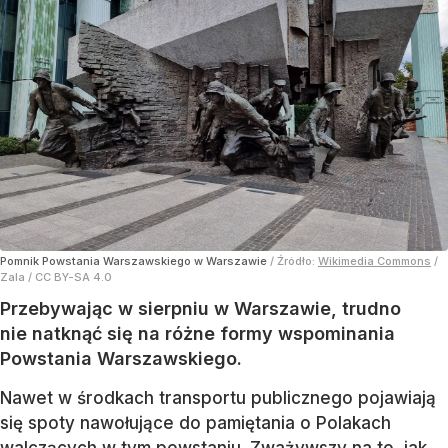
Pomnik Powstania Warszawskiego w Warszawie
/ Źródło:
Wikimedia Commons
/
Zala / CC BY-SA 4.0
Przebywając w sierpniu w Warszawie, trudno
nie natknąć się na różne formy wspominania
Powstania Warszawskiego.
Nawet w środkach transportu publicznego pojawiają
się spoty nawołujące do pamiętania o Polakach
walczących w tym powstaniu. Zważywszy na to, jak