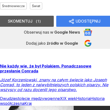
Średniowiecze
Świat
SKOMENTUJ
UDOSTĘPNIJ
1
Obserwuj nas
w
Google News
Dodaj jako
źródło w Google
Nie każdy wie, że był Polakiem. Ponadczasowe
przesłanie Conrada
Józef Korzeniowski, znany na całym świecie jako Joseph
Conrad, to jeden z najwybitniejszych polskich pisarzy. Nie
wszyscy od razu docenili jego pisarstwo.
Dwudziestolecie międzywojenne
XIX wiek
Historia
Historia
współczesna
Kraj