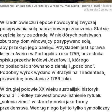
Oblężenie i zniszczenie Jerozolimy w roku 70. Mal. David Roberts (1850)
/ Źródło:
Wikimedia Commons
W średniowieczu i epoce nowożytnej zwyczaj
posypywania solą nabrał nowego znaczenia. Stał się
częścią kary za zdradę. W niektórych państwach
zburzony dom winowajcy posypywano solą,
aby przekląć jego pamięć. Przykładem jest sprawa
księcia Aveiro w Portugalii z roku 1759, uczestnika
spisku przeciw królowi Józefowi I, którego
to posiadłość zrównano z ziemią i „posolono”.
Podobny wyrok wydano w Brazylii na Tiradentesa,
przywódcę powstania z 1789 roku.
W drugiej połowie XX wieku australijski historyk
Ronald T. Ridley zakwestionował istnienie rytuału
„solenia ziemi” w starożytności jako formy
przekleństwa. Według niego był to tylko symboliczny