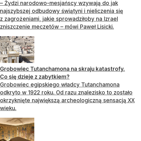
– Żydzi narodowo-mesjańscy wzywają do jak
najszybszej odbudowy świątyni i nieliczenia się
z zagrożeniami, jakie sprowadziłoby na Izrael
zniszczenie meczetów – mówi Paweł Lisicki.
Grobowiec Tutanchamona na skraju katastrofy.
Co się dzieje z zabytkiem?
Grobowiec egipskiego władcy Tutanchamona
odkryto w 1922 roku. Od razu znalezisko to zostało
okrzyknięte największą archeologiczną sensacją XX
wieku.