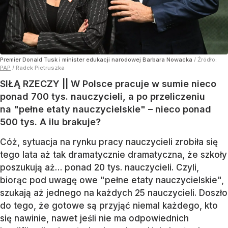
Premier Donald Tusk i minister edukacji narodowej Barbara Nowacka
/ Źródło:
PAP
/
Radek Pietruszka
SIŁĄ RZECZY || W Polsce pracuje w sumie nieco
ponad 700 tys. nauczycieli, a po przeliczeniu
na "pełne etaty nauczycielskie" – nieco ponad
500 tys. A ilu brakuje?
Cóż, sytuacja na rynku pracy nauczycieli zrobiła się
tego lata aż tak dramatycznie dramatyczna, że szkoły
poszukują aż… ponad 20 tys. nauczycieli. Czyli,
biorąc pod uwagę owe "pełne etaty nauczycielskie",
szukają aż jednego na każdych 25 nauczycieli. Doszło
do tego, że gotowe są przyjąć niemal każdego, kto
się nawinie, nawet jeśli nie ma odpowiednich