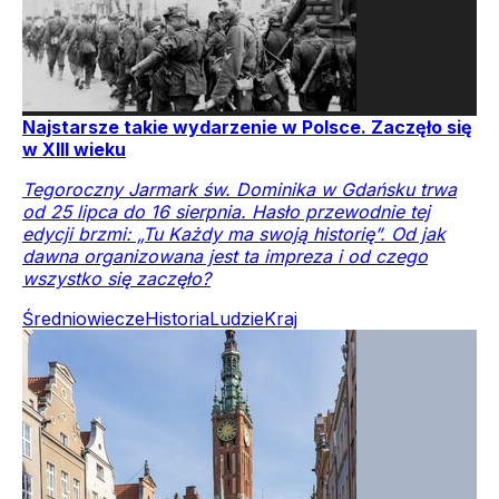
Najstarsze takie wydarzenie w Polsce. Zaczęło się
w XIII wieku
Tegoroczny Jarmark św. Dominika w Gdańsku trwa
od 25 lipca do 16 sierpnia. Hasło przewodnie tej
edycji brzmi: „Tu Każdy ma swoją historię”. Od jak
dawna organizowana jest ta impreza i od czego
wszystko się zaczęło?
Średniowiecze
Historia
Ludzie
Kraj