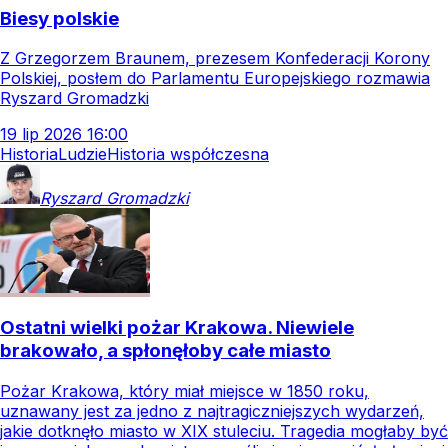
Biesy polskie
Z Grzegorzem Braunem, prezesem Konfederacji Korony
Polskiej, posłem do Parlamentu Europejskiego rozmawia
Ryszard Gromadzki
19
lip
2026
16:00
Historia
Ludzie
Historia współczesna
Ryszard
Gromadzki
Ostatni wielki pożar Krakowa. Niewiele
brakowało, a spłonęłoby całe miasto
Pożar Krakowa, który miał miejsce w 1850 roku,
uznawany jest za jedno z najtragiczniejszych wydarzeń,
jakie dotknęło miasto w XIX stuleciu. Tragedia mogłaby być