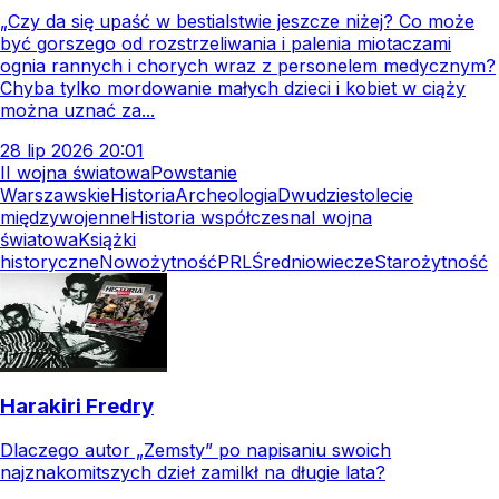
„Czy da się upaść w bestialstwie jeszcze niżej? Co może
być gorszego od rozstrzeliwania i palenia miotaczami
ognia rannych i chorych wraz z personelem medycznym?
Chyba tylko mordowanie małych dzieci i kobiet w ciąży
można uznać za...
28
lip
2026
20:01
II wojna światowa
Powstanie
Warszawskie
Historia
Archeologia
Dwudziestolecie
międzywojenne
Historia współczesna
I wojna
światowa
Książki
historyczne
Nowożytność
PRL
Średniowiecze
Starożytność
Harakiri Fredry
Dlaczego autor „Zemsty” po napisaniu swoich
najznakomitszych dzieł zamilkł na długie lata?