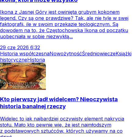
Ikona z Jasnej Góry jest owinięta grubym kokonem
legend. Czy są one prawdziwe? Tak, ale nie tyle w swej
faktografii, ile w swoim przekazie teologicznym. Są
dowodem na to, że Częstochowska Ikona od początku
uobecniała w sobie niezwykłą...
29
cze
2026
6:32
Historia współczesna
Nowożytność
Średniowiecze
Książki
historyczne
Historia
Kto pierwszy jadł widelcem? Nieoczywista
historia banalnej rzeczy
Widelec to jak najbardziej oczywisty element nakrycia
stołu. Mało kto pewnie wie, że jest najmłodszym
z podstawowych sztućców, których używamy na co
dzień.