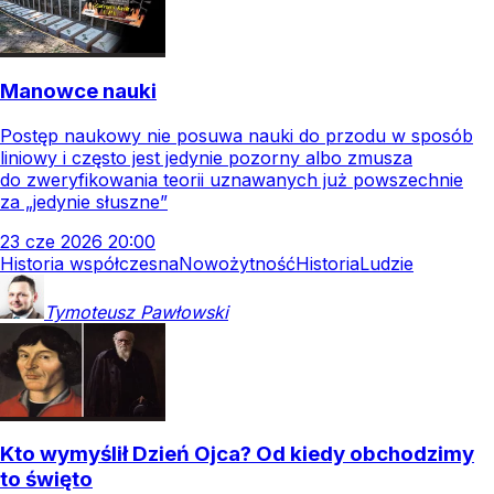
Manowce nauki
Postęp naukowy nie posuwa nauki do przodu w sposób
liniowy i często jest jedynie pozorny albo zmusza
do zweryfikowania teorii uznawanych już powszechnie
za „jedynie słuszne”
23
cze
2026
20:00
Historia współczesna
Nowożytność
Historia
Ludzie
Tymoteusz
Pawłowski
Kto wymyślił Dzień Ojca? Od kiedy obchodzimy
to święto