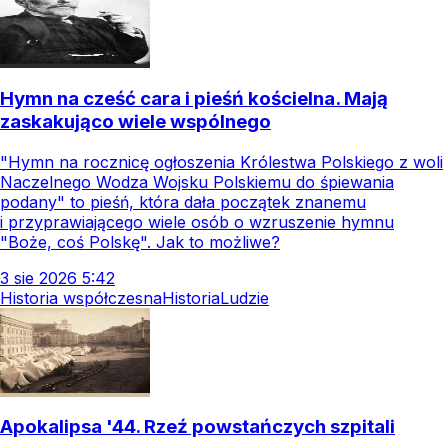
Hymn na cześć cara i pieśń kościelna. Mają
zaskakująco wiele wspólnego
"Hymn na rocznicę ogłoszenia Królestwa Polskiego z woli
Naczelnego Wodza Wojsku Polskiemu do śpiewania
podany" to pieśń, która dała początek znanemu
i przyprawiającego wiele osób o wzruszenie hymnu
"Boże, coś Polskę". Jak to możliwe?
3
sie
2026
5:42
Historia współczesna
Historia
Ludzie
Apokalipsa '44. Rzeź powstańczych szpitali