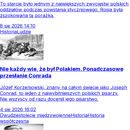
To starcie było jednym z największych zwycięstw polskich
oddziałów podczas powstania styczniowego. Rosja była
zszokowana tą porażką.
8
sie
2026
14:10
Historia
Ludzie
Nie każdy wie, że był Polakiem. Ponadczasowe
przesłanie Conrada
Józef Korzeniowski, znany na całym świecie jako Joseph
Conrad, to jeden z najwybitniejszych polskich pisarzy.
Nie wszyscy od razu docenili jego pisarstwo.
4
sie
2026
16:02
Dwudziestolecie międzywojenne
Historia
Historia
współczesna