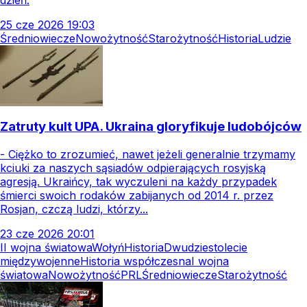
25
cze
2026
19:03
Średniowiecze
Nowożytność
Starożytność
Historia
Ludzie
Zatruty kult UPA. Ukraina gloryfikuje ludobójców
- Ciężko to zrozumieć, nawet jeżeli generalnie trzymamy
kciuki za naszych sąsiadów odpierających rosyjską
agresją. Ukraińcy, tak wyczuleni na każdy przypadek
śmierci swoich rodaków zabijanych od 2014 r. przez
Rosjan, czczą ludzi, którzy...
23
cze
2026
20:01
II wojna światowa
Wołyń
Historia
Dwudziestolecie
międzywojenne
Historia współczesna
I wojna
światowa
Nowożytność
PRL
Średniowiecze
Starożytność