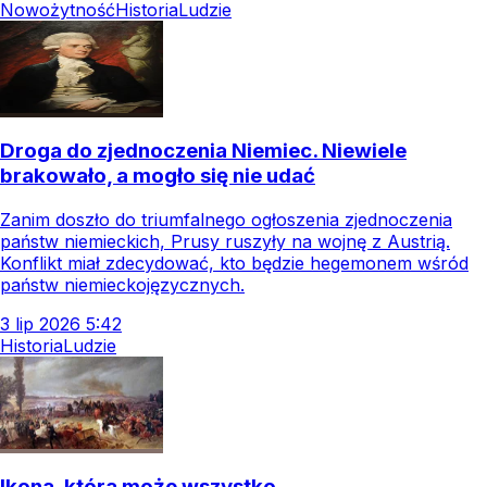
Nowożytność
Historia
Ludzie
Droga do zjednoczenia Niemiec. Niewiele
brakowało, a mogło się nie udać
Zanim doszło do triumfalnego ogłoszenia zjednoczenia
państw niemieckich, Prusy ruszyły na wojnę z Austrią.
Konflikt miał zdecydować, kto będzie hegemonem wśród
państw niemieckojęzycznych.
3
lip
2026
5:42
Historia
Ludzie
Ikona, która może wszystko