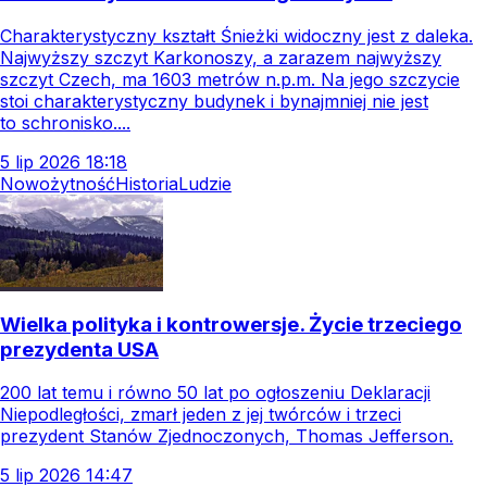
Charakterystyczny kształt Śnieżki widoczny jest z daleka.
Najwyższy szczyt Karkonoszy, a zarazem najwyższy
szczyt Czech, ma 1603 metrów n.p.m. Na jego szczycie
stoi charakterystyczny budynek i bynajmniej nie jest
to schronisko....
5
lip
2026
18:18
Nowożytność
Historia
Ludzie
Wielka polityka i kontrowersje. Życie trzeciego
prezydenta USA
200 lat temu i równo 50 lat po ogłoszeniu Deklaracji
Niepodległości, zmarł jeden z jej twórców i trzeci
prezydent Stanów Zjednoczonych, Thomas Jefferson.
5
lip
2026
14:47