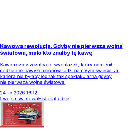
Kawowa rewolucja. Gdyby nie pierwsza wojna
światowa, mało kto znałby tę kawę
Kawa rozpuszczalna to wynalazek, który odmienił
codzienne nawyki milionów ludzi na całym świecie. Jej
kariera nie byłaby jednak tak spektakularna gdyby
nie pierwsza wojna światowa.
24
lip
2026
16:12
I wojna światowa
Historia
Ludzie