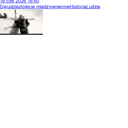
19
cze
2026
19:50
Dwudziestolecie międzywojenne
Historia
Ludzie