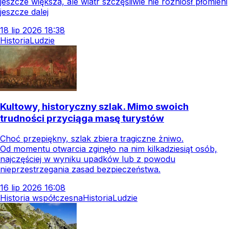
jeszcze większa, ale wiatr szczęśliwie nie rozniósł płomieni
jeszcze dalej
18
lip
2026
18:38
Historia
Ludzie
Kultowy, historyczny szlak. Mimo swoich
trudności przyciąga masę turystów
Choć przepiękny, szlak zbiera tragiczne żniwo.
Od momentu otwarcia zginęło na nim kilkadziesiąt osób,
najczęściej w wyniku upadków lub z powodu
nieprzestrzegania zasad bezpieczeństwa.
16
lip
2026
16:08
Historia współczesna
Historia
Ludzie