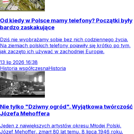
Od kiedy w Polsce mamy telefony? Początki były
bardzo zaskakujące
Dziś nie wyobrażamy sobie bez nich codziennego życia.
Na ziemiach polskich telefony pojawiły się krótko po tym,
jak zaczęto ich używać w zachodniej Europie.
13
lip
2026
16:38
Historia współczesna
Historia
Nie tylko "Dziwny ogród". Wyjątkowa twórczość
Józefa Mehoffera
Jeden z największych artystów okresu Młodej Polski,
Józef Mehoffer, zmarł 80 lat temu, 8 lipca 1946 roku.