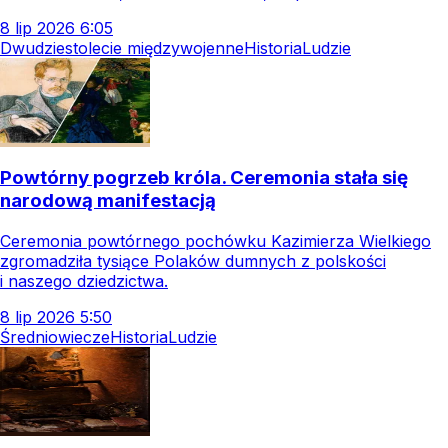
8
lip
2026
6:05
Dwudziestolecie międzywojenne
Historia
Ludzie
Powtórny pogrzeb króla. Ceremonia stała się
narodową manifestacją
Ceremonia powtórnego pochówku Kazimierza Wielkiego
zgromadziła tysiące Polaków dumnych z polskości
i naszego dziedzictwa.
8
lip
2026
5:50
Średniowiecze
Historia
Ludzie