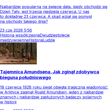
Najbardziej popularną na świecie datą, kiedy obchodzi się
Dzień Taty, jest trzecia niedziela czerwca. U nas
to dokładnie 23 czerwca. A skąd wziął się pomysł
na obchody takiego dnia?
23
cze
2026
5:56
Historia współczesna
Dwudziestolecie
międzywojenne
Historia
Ludzie
Tajemnica Amundsena. Jak zginął zdobywca
bieguna południowego
18 czerwca 1928 roku świat obiegła tragiczna wiadomość:
w Arktyce zaginął Roald Amundsen, jeden z najbardziej
znanych i najbardziej zasłużonych badaczy polarnych
w historii