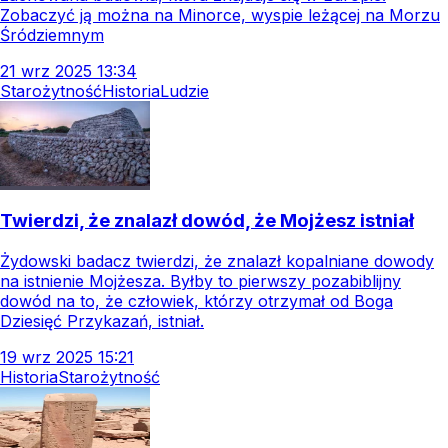
Zobaczyć ją można na Minorce, wyspie leżącej na Morzu
Śródziemnym
21
wrz
2025
13:34
Starożytność
Historia
Ludzie
Twierdzi, że znalazł dowód, że Mojżesz istniał
Żydowski badacz twierdzi, że znalazł kopalniane dowody
na istnienie Mojżesza. Byłby to pierwszy pozabiblijny
dowód na to, że człowiek, którzy otrzymał od Boga
Dziesięć Przykazań, istniał.
19
wrz
2025
15:21
Historia
Starożytność