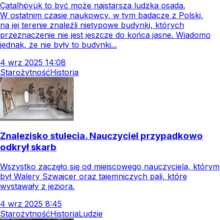
Çatalhöyük to być może najstarsza ludzka osada.
W ostatnim czasie naukowcy, w tym badacze z Polski,
na jej terenie znaleźli nietypowe budynki, których
przeznaczenie nie jest jeszcze do końca jasne. Wiadomo
jednak, że nie były to budynki...
4
wrz
2025
14:08
Starożytność
Historia
Znalezisko stulecia. Nauczyciel przypadkowo
odkrył skarb
Wszystko zaczęło się od miejscowego nauczyciela, którym
był Walery Szwajcer oraz tajemniczych pali, które
wystawały z jeziora.
4
wrz
2025
8:45
Starożytność
Historia
Ludzie