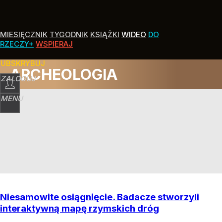
MIESIĘCZNIK
TYGODNIK
KSIĄŻKI
WIDEO
DO
RZECZY+
WSPIERAJ
SUBSKRYBUJ
ARCHEOLOGIA
ZALOGUJ
MENU
Niesamowite osiągnięcie. Badacze stworzyli
interaktywną mapę rzymskich dróg