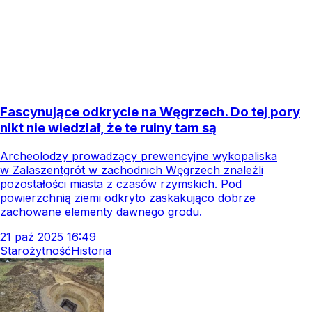
Fascynujące odkrycie na Węgrzech. Do tej pory
nikt nie wiedział, że te ruiny tam są
Archeolodzy prowadzący prewencyjne wykopaliska
w Zalaszentgrót w zachodnich Węgrzech znaleźli
pozostałości miasta z czasów rzymskich. Pod
powierzchnią ziemi odkryto zaskakująco dobrze
zachowane elementy dawnego grodu.
21
paź
2025
16:49
Starożytność
Historia