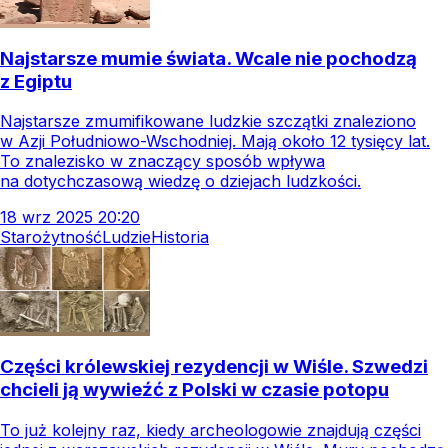
Najstarsze mumie świata. Wcale nie pochodzą
z Egiptu
Najstarsze zmumifikowane ludzkie szczątki znaleziono
w Azji Południowo-Wschodniej. Mają około 12 tysięcy lat.
To znalezisko w znaczący sposób wpływa
na dotychczasową wiedzę o dziejach ludzkości.
18
wrz
2025
20:20
Starożytność
Ludzie
Historia
Części królewskiej rezydencji w Wiśle. Szwedzi
chcieli ją wywieźć z Polski w czasie potopu
To już kolejny raz, kiedy archeologowie znajdują części