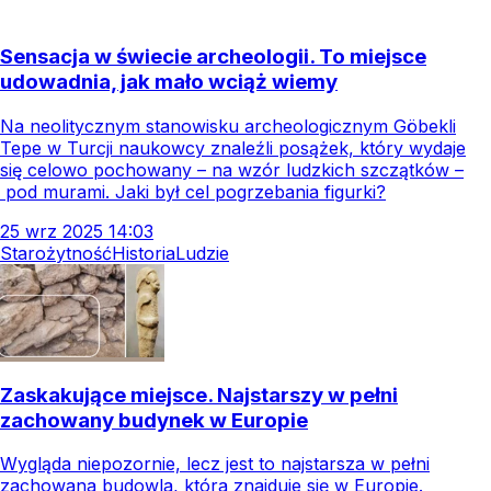
Sensacja w świecie archeologii. To miejsce
udowadnia, jak mało wciąż wiemy
Na neolitycznym stanowisku archeologicznym Göbekli
Tepe w Turcji naukowcy znaleźli posążek, który wydaje
się celowo pochowany – na wzór ludzkich szczątków –
pod murami. Jaki był cel pogrzebania figurki?
25
wrz
2025
14:03
Starożytność
Historia
Ludzie
Zaskakujące miejsce. Najstarszy w pełni
zachowany budynek w Europie
Wygląda niepozornie, lecz jest to najstarsza w pełni
zachowana budowla, która znajduje się w Europie.