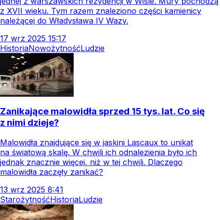
jednej z warszawskich rezydencji w Wiśle. Mury pochodzą
z XVII wieku. Tym razem znaleziono części kamienicy
należącej do Władysława IV Wazy.
17
wrz
2025
15:17
Historia
Nowożytność
Ludzie
Zanikające malowidła sprzed 15 tys. lat. Co się
z nimi dzieje?
Malowidła znajdujące się w jaskini Lascaux to unikat
na światową skalę. W chwili ich odnalezienia było ich
jednak znacznie więcej, niż w tej chwili. Dlaczego
malowidła zaczęły zanikać?
13
wrz
2025
8:41
Starożytność
Historia
Ludzie