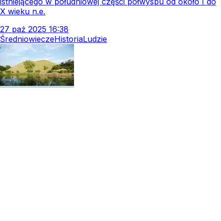
istniejącego w południowej części półwyspu od około I do
X wieku n.e.
27
paź
2025
16:38
Średniowiecze
Historia
Ludzie