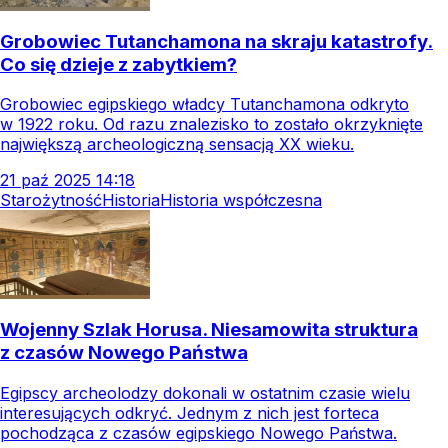
Grobowiec Tutanchamona na skraju katastrofy.
Co się dzieje z zabytkiem?
Grobowiec egipskiego władcy Tutanchamona odkryto
w 1922 roku. Od razu znalezisko to zostało okrzyknięte
największą archeologiczną sensacją XX wieku.
21
paź
2025
14:18
Starożytność
Historia
Historia współczesna
Wojenny Szlak Horusa. Niesamowita struktura
z czasów Nowego Państwa
Egipscy archeolodzy dokonali w ostatnim czasie wielu
interesujących odkryć. Jednym z nich jest forteca
pochodząca z czasów egipskiego Nowego Państwa.