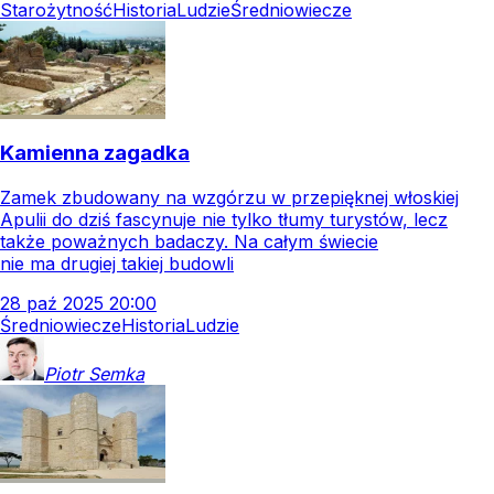
Starożytność
Historia
Ludzie
Średniowiecze
Kamienna zagadka
Zamek zbudowany na wzgórzu w przepięknej włoskiej
Apulii do dziś fascynuje nie tylko tłumy turystów, lecz
także poważnych badaczy. Na całym świecie
nie ma drugiej takiej budowli
28
paź
2025
20:00
Średniowiecze
Historia
Ludzie
Piotr
Semka