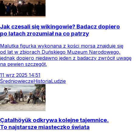
Jak czesali się wikingowie? Badacz dopiero
po latach zrozumiał na co patrzy
Malutka figurka wykonana z kości morsa znajduje się
od lat w zbiorach Duńskiego Muzeum Narodowego,
jednak dopiero niedawno jeden z badaczy zwrócił uwagę
na pewien szczegół.
11
wrz
2025
14:51
Średniowiecze
Historia
Ludzie
Çatalhöyük odkrywa kolejne tajemnice.
To najstarsze miasteczko świata