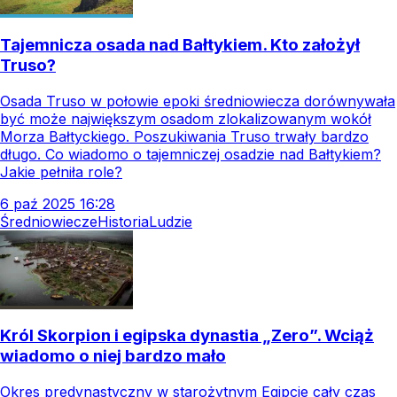
Tajemnicza osada nad Bałtykiem. Kto założył
Truso?
Osada Truso w połowie epoki średniowiecza dorównywała
być może największym osadom zlokalizowanym wokół
Morza Bałtyckiego. Poszukiwania Truso trwały bardzo
długo. Co wiadomo o tajemniczej osadzie nad Bałtykiem?
Jakie pełniła role?
6
paź
2025
16:28
Średniowiecze
Historia
Ludzie
Król Skorpion i egipska dynastia „Zero”. Wciąż
wiadomo o niej bardzo mało
Okres predynastyczny w starożytnym Egipcie cały czas