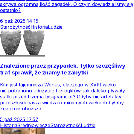
skrywa ogromną ilość zagadek. O czym dowiedzieliśmy się
ostatnio?
6
paź
2025
14:15
Starożytność
Historia
Ludzie
Znalezione przez przypadek. Tylko szczęśliwy
traf sprawił, że znamy te zabytki
Kim jest tajemnicza Wenus, dlaczego w XVIII wieku
nie potrafiono odczytać hieroglifów, jak daleko pływały
statki przed trzema tysiącami lat? Gdyby nie artefakty
przeszłości nasza wiedza o minionych wiekach byłaby
znacznie uboższa.
5
paź
2025
17:57
Historia
Średniowiecze
Starożytność
Ludzie