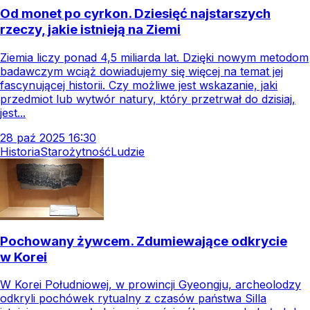
Od monet po cyrkon. Dziesięć najstarszych
rzeczy, jakie istnieją na Ziemi
Ziemia liczy ponad 4,5 miliarda lat. Dzięki nowym metodom
badawczym wciąż dowiadujemy się więcej na temat jej
fascynującej historii. Czy możliwe jest wskazanie, jaki
przedmiot lub wytwór natury, który przetrwał do dzisiaj,
jest...
28
paź
2025
16:30
Historia
Starożytność
Ludzie
Pochowany żywcem. Zdumiewające odkrycie
w Korei
W Korei Południowej, w prowincji Gyeongju, archeolodzy
odkryli pochówek rytualny z czasów państwa Silla