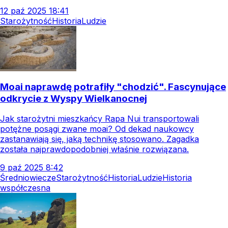
12
paź
2025
18:41
Starożytność
Historia
Ludzie
Moai naprawdę potrafiły "chodzić". Fascynujące
odkrycie z Wyspy Wielkanocnej
Jak starożytni mieszkańcy Rapa Nui transportowali
potężne posągi zwane moai? Od dekad naukowcy
zastanawiają się, jaką technikę stosowano. Zagadka
została najprawdopodobniej właśnie rozwiązana.
9
paź
2025
8:42
Średniowiecze
Starożytność
Historia
Ludzie
Historia
współczesna