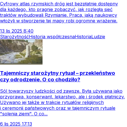
Cyfrowy atlas rzymskich dróg jest bezpłatnie dostępny
dla każdego, kto pragnie zobaczyć, jak rozległą sieć
traktów wybudowali Rzymianie. Praca, jaką naukowcy
włożyli w stworzenie tej mapy robi ogromne wrażenie.
13
lis
2025
8:40
Starożytność
Historia współczesna
Historia
Ludzie
Tajemniczy starożytny rytuał – przekleństwo
czy odrodzenie. O co chodziło?
Sól towarzyszy ludzkości od zawsze. Była używana jako
przyprawa, konserwant, lekarstwo, ale i środek płatniczy.
Używano jej także w trakcie rytuałów religijnych
i ceremonii państwowych oraz w tajemniczym rytuale
"solenia ziemi". O co...
6
lis
2025
17:13