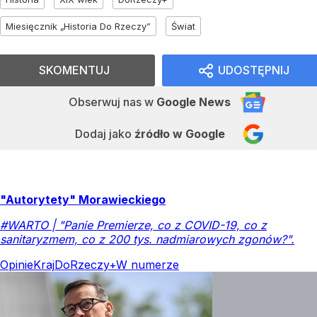
Miesięcznik „Historia Do Rzeczy”
Świat
SKOMENTUJ
UDOSTĘPNIJ
Obserwuj nas
w
Google News
Dodaj jako
źródło w Google
"Autorytety" Morawieckiego
#WARTO | "Panie Premierze, co z COVID-19, co z
sanitaryzmem, co z 200 tys. nadmiarowych zgonów?".
Opinie
Kraj
DoRzeczy+
W numerze