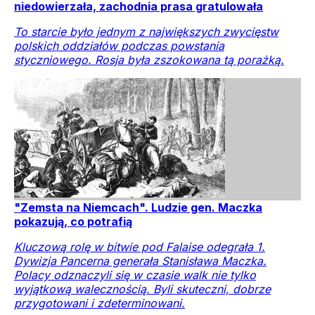
niedowierzała, zachodnia prasa gratulowała
To starcie było jednym z największych zwycięstw
polskich oddziałów podczas powstania
styczniowego. Rosja była zszokowana tą porażką.
"Zemsta na Niemcach". Ludzie gen. Maczka
pokazują, co potrafią
Kluczową rolę w bitwie pod Falaise odegrała 1.
Dywizja Pancerna generała Stanisława Maczka.
Polacy odznaczyli się w czasie walk nie tylko
wyjątkową walecznością. Byli skuteczni, dobrze
przygotowani i zdeterminowani.