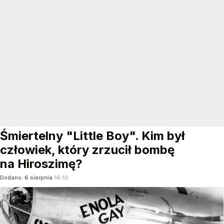
Śmiertelny "Little Boy". Kim był
człowiek, który zrzucił bombę
na Hiroszimę?
Dodano:
6
sierpnia
16:10