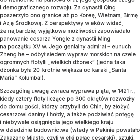
i demograficznego rozwoju. Za dynastii Qing
poszerzyło ono granice aż po Koreę, Wietnam, Birmę
i Azję Środkową. Z perspektywy wieków widać,
że najbardziej wyjątkowe możliwości zapowiadało
panowanie cesarza Yongle z dynastii Ming
na początku XV w. Jego genialny admirał – eunuch
Zheng he – odbył siedem wypraw morskich na czele
ogromnych flotylli „wielkich dżonek” (jedna taka
dżonka była 20-krotnie większa od karaki „Santa
Maria” Kolumba!).
Szczególną uwagę zwraca wyprawa piąta, w 1421 r.,
kiedy cztery floty liczące po 300 okrętów rozwoziły
do domu gości, którzy przybyli do Chin, by złożyć
cesarzowi daniny i hołdy, a także podziwiać potęgę
i niebywałe osiągnięcia jego wielkiego kraju
w dziedzinie budownictwa (wtedy w Pekinie powstało
Zakazane Miasto, czyli wielki pałac cesarski), sztuki,