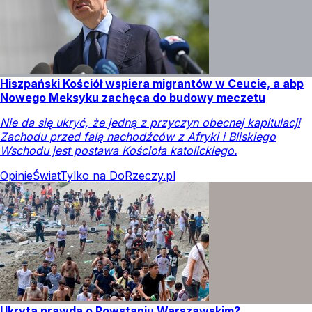
Hiszpański Kościół wspiera migrantów w Ceucie, a abp
Nowego Meksyku zachęca do budowy meczetu
Nie da się ukryć, że jedną z przyczyn obecnej kapitulacji
Zachodu przed falą nachodźców z Afryki i Bliskiego
Wschodu jest postawa Kościoła katolickiego.
Opinie
Świat
Tylko na DoRzeczy.pl
Ukryta prawda o Powstaniu Warszawskim?