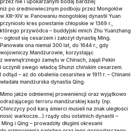
przez nie i upokarzanym bodaj bardziej
niż po średniowiecznym podboju przez Mongołów
w XIII–XIV w. Panowaniu mongolskiej dynastii Yuan
przyniosło kres powstanie chłopskie w 1369 r.,
którego przywódca – buddyjski mnich Zhu Yuanzhang
– ogłosił się cesarzem i założył dynastię Ming.
Panowała ona niemal 300 lat, do 1644 r., gdy
wojowniczy Mandżurowie, korzystając
z wewnętrznego zamętu w Chinach, zajęli Pekin
i uczynili swego władcę Shunzi chińskim cesarzem.
I odtąd – aż do obalenia cesarstwa w 1911 r. – Chinami
władała mandżurska dynastia Qing.
Mimo jakże odmiennej proweniencji oraz wyjątkowo
odrażającego terroru mandżurskiej kasty (np.
Chińczycy pod karą śmierci musieli na znak uległości
nosić warkocze…) rządy obu ostatnich dynastii –
Ming i Qing – prowadziły długimi okresami
do wzmocnienia państwa oraz jego gospodarczego