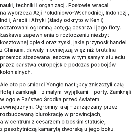
nauki, techniki i organizacji. Posłowie wracali
na wybrzeża Azji Południowo-Wschodniej, Indonezji,
Indii, Arabii i Afryki (ślady odkryto w Kenii)
oczarowani ogromną potęgą cesarza i jego floty.
Łaskawe zapewnienia o roztoczeniu niezbyt
kosztownej opieki oraz zyski, jakie przynosił handel
z Chinami, dawały mocniejszą więź niż brutalna
przemoc stosowana jeszcze w tym samym stuleciu
przez państwa europejskie podczas podbojów
kolonialnych.
Ale oto po śmierci Yongle następcy zniszczyli całą
flotę i zamknęli – z małymi wyjątkami – porty. Zamknęli
w ogóle Państwo Środka przed światem
zewnętrznym. Ogromny kraj – zarządzany przez
rozbudowaną biurokrację w prowincjach,
a w centrum z cesarzem o boskim statusie,
z pasożytniczą kamarylą dworską u jego boku,