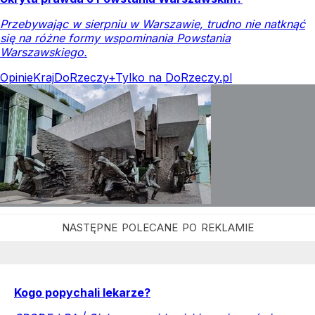
Przebywając w sierpniu w Warszawie, trudno nie natknąć
się na różne formy wspominania Powstania
Warszawskiego.
Opinie
Kraj
DoRzeczy+
Tylko na DoRzeczy.pl
Kogo popychali lekarze?