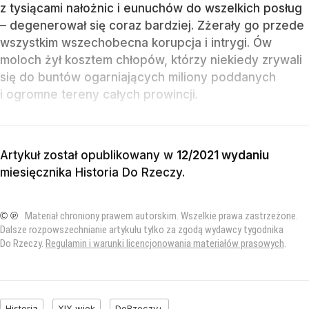
z tysiącami nałożnic i eunuchów do wszelkich posług
– degenerował się coraz bardziej. Zżerały go przede
wszystkim wszechobecna korupcja i intrygi. Ów
moloch żył kosztem chłopów, którzy niekiedy zrywali
się do buntów ogarniających miliony poddanych
i ogromne tereny całych prowincji.
Artykuł został opublikowany w
12/2021 wydaniu
miesięcznika
Historia Do Rzeczy
.
© ℗
Materiał chroniony prawem autorskim. Wszelkie prawa zastrzeżone.
Dalsze rozpowszechnianie artykułu tylko za zgodą wydawcy tygodnika
Do Rzeczy.
Regulamin i warunki licencjonowania materiałów prasowych
.
Historia
XIX wiek
DoRzeczy+