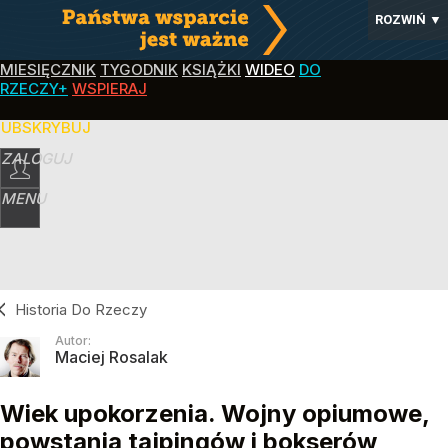
ROZWIŃ
▼
MIESIĘCZNIK
TYGODNIK
KSIĄŻKI
WIDEO
DO
RZECZY+
WSPIERAJ
SUBSKRYBUJ
ZALOGUJ
MENU
Historia Do Rzeczy
Autor:
Maciej Rosalak
Wiek upokorzenia. Wojny opiumowe,
powstania tajpingów i bokserów