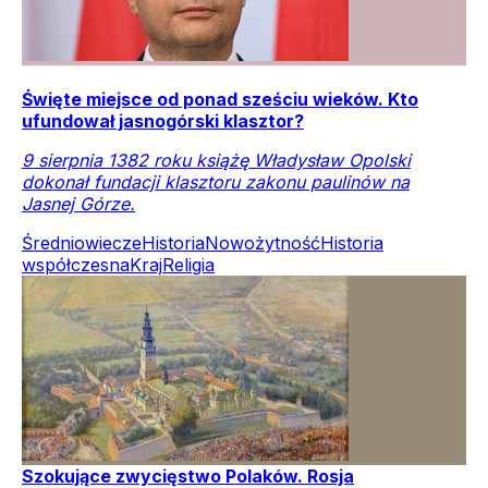
Święte miejsce od ponad sześciu wieków. Kto
ufundował jasnogórski klasztor?
9 sierpnia 1382 roku książę Władysław Opolski
dokonał fundacji klasztoru zakonu paulinów na
Jasnej Górze.
Średniowiecze
Historia
Nowożytność
Historia
współczesna
Kraj
Religia
Szokujące zwycięstwo Polaków. Rosja