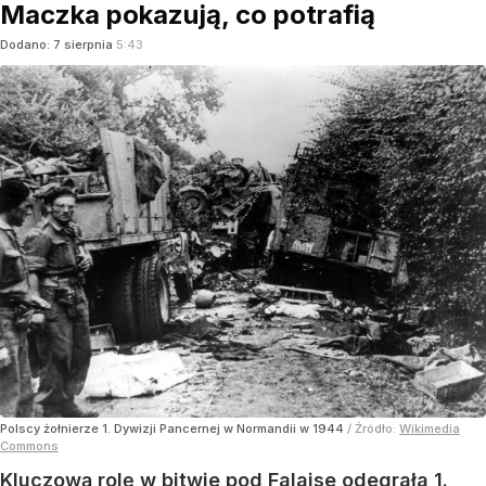
Maczka pokazują, co potrafią
Dodano:
7
sierpnia
5:43
Polscy żołnierze 1. Dywizji Pancernej w Normandii w 1944
/ Źródło:
Wikimedia
Commons
Kluczową rolę w bitwie pod Falaise odegrała 1.