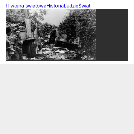
II wojna światowa
Historia
Ludzie
Świat