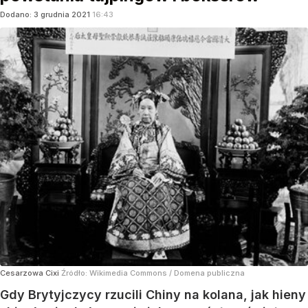
Dodano:
3
grudnia
2021
16:43
Cesarzowa Cixi
Źródło:
Wikimedia Commons
/
Domena publiczna
Gdy Brytyjczycy rzucili Chiny na kolana, jak hieny