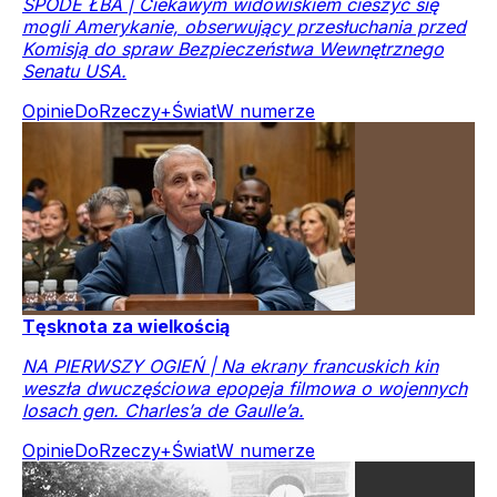
SPODE ŁBA | Ciekawym widowiskiem cieszyć się
mogli Amerykanie, obserwujący przesłuchania przed
Komisją do spraw Bezpieczeństwa Wewnętrznego
Senatu USA.
Opinie
DoRzeczy+
Świat
W numerze
Tęsknota za wielkością
NA PIERWSZY OGIEŃ | Na ekrany francuskich kin
weszła dwuczęściowa epopeja filmowa o wojennych
losach gen. Charles’a de Gaulle’a.
Opinie
DoRzeczy+
Świat
W numerze