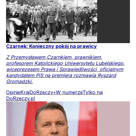
Czarnek: Konieczny pokój na prawicy
Z Przemysławem Czarnkiem, prawnikiem,
profesorem Katolickiego Uniwersytetu Lubelskiego,
wiceprezesem Prawa i Sprawiedliwości, oficjalnym
kandydatem PiS na premiera rozmawia Ryszard
Gromadzki.
Opinie
Kraj
DoRzeczy+
W numerze
Tylko na
DoRzeczy.pl