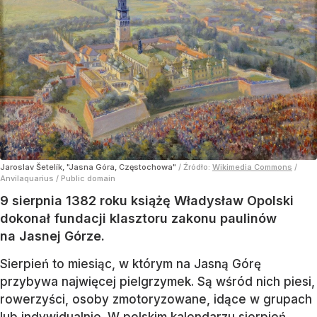
Jaroslav Šetelík, "Jasna Góra, Częstochowa"
/ Źródło:
Wikimedia Commons
/
Anvilaquarius / Public domain
9 sierpnia 1382 roku książę Władysław Opolski
dokonał fundacji klasztoru zakonu paulinów
na Jasnej Górze.
Sierpień to miesiąc, w którym na Jasną Górę
przybywa najwięcej pielgrzymek. Są wśród nich piesi,
rowerzyści, osoby zmotoryzowane, idące w grupach