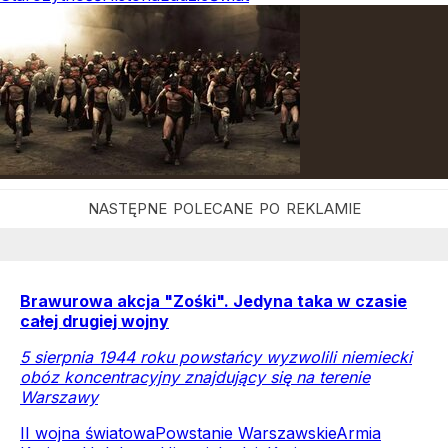
Brawurowa akcja "Zośki". Jedyna taka w czasie
całej drugiej wojny
5 sierpnia 1944 roku powstańcy wyzwolili niemiecki
obóz koncentracyjny znajdujący się na terenie
Warszawy
II wojna światowa
Powstanie Warszawskie
Armia