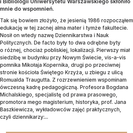
i Bibliologii Uniwersytetu Warszawskiego skłoniło
mnie do wspomnień.
Tak się bowiem złożyło, że jesienią 1986 rozpocząłem
edukację w tej zacnej alma mater i tymże fakultecie.
Nosił on wtedy nazwę Dziennikarstwa i Nauk
Politycznych. De facto były to dwa odrębne byty
o różnej, chociaż pobliskiej, lokalizacji. Pierwszy miał
siedzibę w budynku przy Nowym Świecie, vis-a-vis
pomnika Mikołaja Kopernika, drugi po przeciwnej
stronie kościoła Świętego Krzyża, u zbiegu z ulicą
Romualda Traugutta. Z rozrzewnieniem wspominam
ówczesną kadrę pedagogiczną. Profesora Bogdana
Michalskiego, specjalistę od prawa prasowego,
promotora mego magisterium, historyka, prof. Jana
Baszkiewicza, wykładowców zajęć praktycznych,
czyli dziennikarzy:...