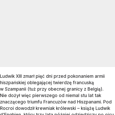
Ludwik XIII zmarł pięć dni przed pokonaniem armii
hiszpańskiej oblegającej twierdzę francuską
w Szampanii (tuż przy obecnej granicy z Belgią).
Nie dożył więc pierwszego od niemal stu lat tak
znaczącego triumfu Francuzów nad Hiszpanami. Pod
Rocroi dowodził krewniak królewski – książę Ludwik
d’Enghien, który trzy lata później odziedziczy po ojcu