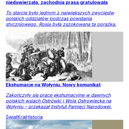
niedowierzała, zachodnia prasa gratulowała
To starcie było jednym z największych zwycięstw
polskich oddziałów podczas powstania
styczniowego. Rosja była zszokowana tą porażką.
Ekshumacje na Wołyniu. Nowy komunikat
Zakończyły się prace ekshumacyjne w dawnych
polskich wsiach Ostrówki i Wola Ostrowiecka na
Wołyniu – przekazał Instytut Pamięci Narodowej.
Świat
Kraj
Historia