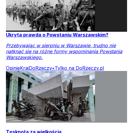
Ukryta prawda o Powstaniu Warszawskim?
Przebywając w sierpniu w Warszawie, trudno nie
natknąć się na różne formy wspominania Powstania
Warszawskiego.
Opinie
Kraj
DoRzeczy+
Tylko na DoRzeczy.pl
Tęsknota za wielkością