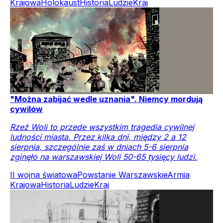
Krajowa
Holokaust
Historia
Ludzie
Kraj
"Można zabijać wedle uznania". Niemcy mordują
cywilów
Rzeź Woli to przede wszystkim tragedia cywilnej
ludności miasta. Przez kilka dni, między 2 a 12
sierpnia, szczególnie zaś w dniach 5-6 sierpnia
zginęło na warszawskiej Woli 50-65 tysięcy ludzi.
II wojna światowa
Powstanie Warszawskie
Armia
Krajowa
Historia
Ludzie
Kraj