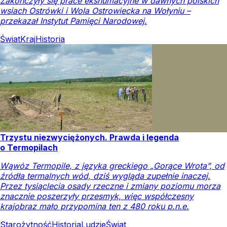
Zakończyły się prace ekshumacyjne w dawnych polskich
wsiach Ostrówki i Wola Ostrowiecka na Wołyniu –
przekazał Instytut Pamięci Narodowej.
Świat
Kraj
Historia
Trzystu niezwyciężonych. Prawda i legenda
o Termopilach
Wąwóz Termopile, z języka greckiego „Gorące Wrota”, od
źródła termalnych wód, dziś wygląda zupełnie inaczej.
Przez tysiąclecia osady rzeczne i zmiany poziomu morza
znacznie poszerzyły przesmyk, więc współczesny
krajobraz mało przypomina ten z 480 roku p.n.e.
Starożytność
Historia
Ludzie
Świat