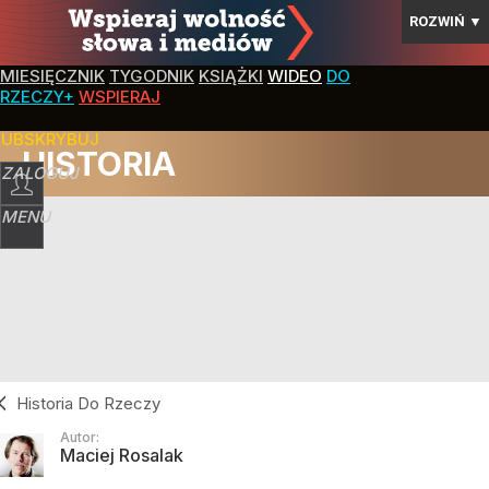
ROZWIŃ
▼
MIESIĘCZNIK
TYGODNIK
KSIĄŻKI
WIDEO
DO
RZECZY+
WSPIERAJ
SUBSKRYBUJ
HISTORIA
ZALOGUJ
MENU
Historia Do Rzeczy
Autor:
Maciej Rosalak