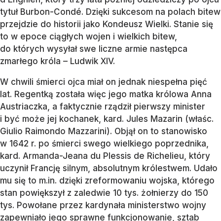
tytuł Burbon-Condé. Dzięki sukcesom na polach bitew
przejdzie do historii jako Kondeusz Wielki. Stanie się
to w epoce ciągłych wojen i wielkich bitew,
do których wysyłał swe liczne armie następca
zmarłego króla – Ludwik XIV.
W chwili śmierci ojca miał on jednak niespełna pięć
lat. Regentką została więc jego matka królowa Anna
Austriaczka, a faktycznie rządził pierwszy minister
i być może jej kochanek, kard. Jules Mazarin (właśc.
Giulio Raimondo Mazzarini). Objął on to stanowisko
w 1642 r. po śmierci swego wielkiego poprzednika,
kard. Armanda-Jeana du Plessis de Richelieu, który
uczynił Francję silnym, absolutnym królestwem. Udało
mu się to m.in. dzięki zreformowaniu wojska, którego
stan powiększył z zaledwie 10 tys. żołnierzy do 150
tys. Powołane przez kardynała ministerstwo wojny
zapewniało jego sprawne funkcjonowanie, sztab