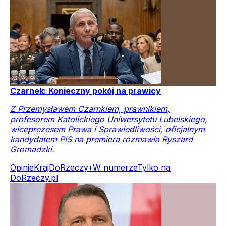
Czarnek: Konieczny pokój na prawicy
Z Przemysławem Czarnkiem, prawnikiem,
profesorem Katolickiego Uniwersytetu Lubelskiego,
wiceprezesem Prawa i Sprawiedliwości, oficjalnym
kandydatem PiS na premiera rozmawia Ryszard
Gromadzki.
Opinie
Kraj
DoRzeczy+
W numerze
Tylko na
DoRzeczy.pl