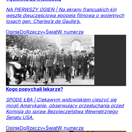
NA PIERWSZY OGIEŃ | Na ekrany francuskich kin
weszła dwuczęściowa epopeja filmowa o wojennych
losach gen. Charles’a de Gaulle’a.
Opinie
DoRzeczy+
Świat
W numerze
Kogo popychali lekarze?
SPODE ŁBA | Ciekawym widowiskiem cieszyć się
mogli Amerykanie, obserwujący przesłuchania przed
Komisją do spraw Bezpieczeństwa Wewnętrznego
Senatu USA.
Opinie
DoRzeczy+
Świat
W numerze