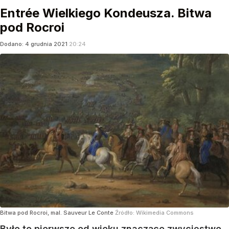
Entrée Wielkiego Kondeusza. Bitwa
pod Rocroi
Dodano:
4
grudnia
2021
20:24
Bitwa pod Rocroi, mal. Sauveur Le Conte
Źródło:
Wikimedia Commons
Było to pierwsze od wieku znaczące zwycięstwo