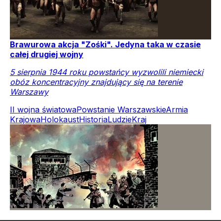
Brawurowa akcja "Zośki". Jedyna taka w czasie
całej drugiej wojny
5 sierpnia 1944 roku powstańcy wyzwolili niemiecki
obóz koncentracyjny znajdujący się na terenie
Warszawy
II wojna światowa
Powstanie Warszawskie
Armia
Krajowa
Holokaust
Historia
Ludzie
Kraj