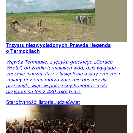
Trzystu niezwyciężonych. Prawda i legenda
o Termopilach
Wąwóz Termopile, z języka greckiego „Gorące
Wrota”, od źródła termalnych wód, dziś wygląda
zupełnie inaczej. Przez tysiąclecia osady rzeczne i
zmiany poziomu morza znacznie poszerzyły
przesmyk, więc współczesny krajobraz mało
przypomina ten z 480 roku p.n.e.
Starożytność
Historia
Ludzie
Świat