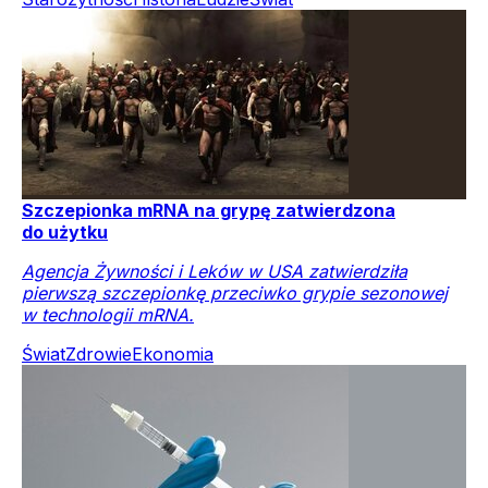
Szczepionka mRNA na grypę zatwierdzona
do użytku
Agencja Żywności i Leków w USA zatwierdziła
pierwszą szczepionkę przeciwko grypie sezonowej
w technologii mRNA.
Świat
Zdrowie
Ekonomia