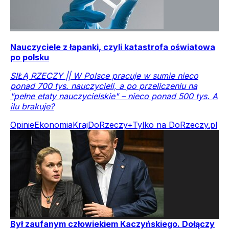
Nauczyciele z łapanki, czyli katastrofa oświatowa
po polsku
SIŁĄ RZECZY || W Polsce pracuje w sumie nieco
ponad 700 tys. nauczycieli, a po przeliczeniu na
"pełne etaty nauczycielskie" – nieco ponad 500 tys. A
ilu brakuje?
Opinie
Ekonomia
Kraj
DoRzeczy+
Tylko na DoRzeczy.pl
Był zaufanym człowiekiem Kaczyńskiego. Dołączy