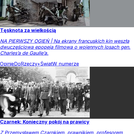
Tęsknota za wielkością
NA PIERWSZY OGIEŃ | Na ekrany francuskich kin weszła
dwuczęściowa epopeja filmowa o wojennych losach gen.
Charles’a de Gaulle’a.
Opinie
DoRzeczy+
Świat
W numerze
Czarnek: Konieczny pokój na prawicy
Z Przemysławem Czarnkiem, prawnikiem, profesorem