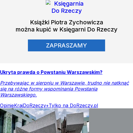
Książki
Piotra Zychowicza
można kupić w Księgarni Do Rzeczy
ZAPRASZAMY
Ukryta prawda o Powstaniu Warszawskim?
Przebywając w sierpniu w Warszawie, trudno nie natknąć
się na różne formy wspominania Powstania
Warszawskiego.
Opinie
Kraj
DoRzeczy+
Tylko na DoRzeczy.pl