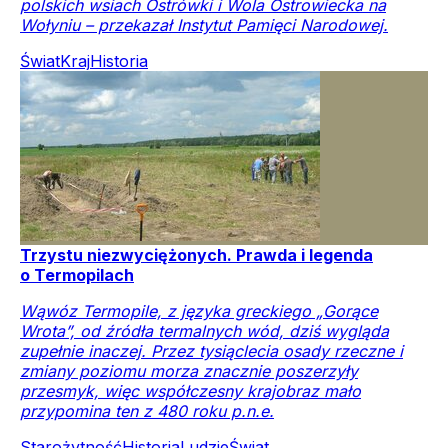
polskich wsiach Ostrówki i Wola Ostrowiecka na
Wołyniu – przekazał Instytut Pamięci Narodowej.
Świat
Kraj
Historia
Trzystu niezwyciężonych. Prawda i legenda
o Termopilach
Wąwóz Termopile, z języka greckiego „Gorące
Wrota”, od źródła termalnych wód, dziś wygląda
zupełnie inaczej. Przez tysiąclecia osady rzeczne i
zmiany poziomu morza znacznie poszerzyły
przesmyk, więc współczesny krajobraz mało
przypomina ten z 480 roku p.n.e.
Starożytność
Historia
Ludzie
Świat