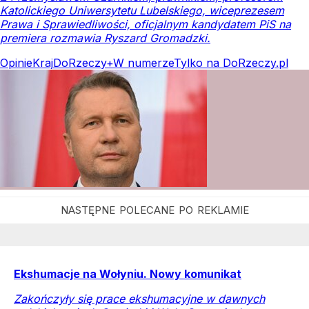
Katolickiego Uniwersytetu Lubelskiego, wiceprezesem
Prawa i Sprawiedliwości, oficjalnym kandydatem PiS na
premiera rozmawia Ryszard Gromadzki.
Opinie
Kraj
DoRzeczy+
W numerze
Tylko na DoRzeczy.pl
Ekshumacje na Wołyniu. Nowy komunikat
Zakończyły się prace ekshumacyjne w dawnych