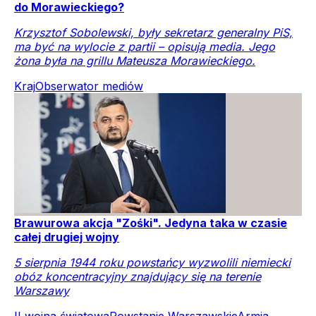
do Morawieckiego?
Krzysztof Sobolewski, były sekretarz generalny PiS,
ma być na wylocie z partii – opisują media. Jego
żona była na grillu Mateusza Morawieckiego.
Kraj
Obserwator mediów
Brawurowa akcja "Zośki". Jedyna taka w czasie
całej drugiej wojny
5 sierpnia 1944 roku powstańcy wyzwolili niemiecki
obóz koncentracyjny znajdujący się na terenie
Warszawy