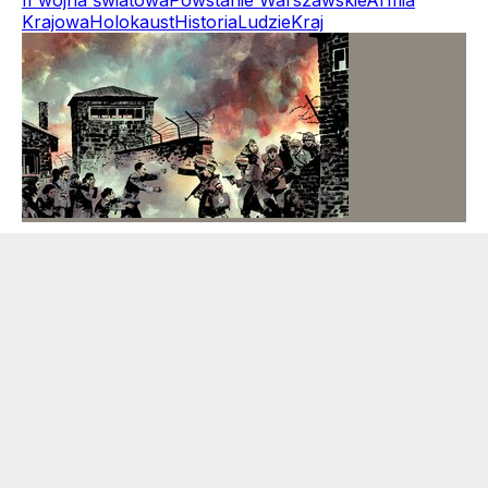
II wojna światowa
Powstanie Warszawskie
Armia
Krajowa
Holokaust
Historia
Ludzie
Kraj