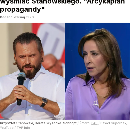
wyśmiać Stanowskiego. "Arcykapłan
propagandy"
Dodano:
dzisiaj
11:20
Krzysztof Stanowski, Dorota Wysocka-Schnepf
/ Źródło:
PAP
/
Paweł Supernak,
YouTube / TVP Info