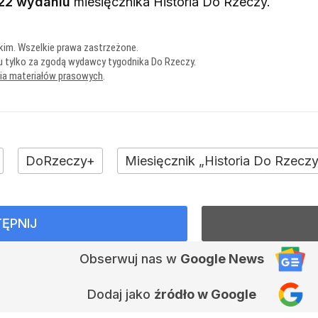
22 wydaniu
miesięcznika
Historia Do Rzeczy
.
kim. Wszelkie prawa zastrzeżone.
u tylko za zgodą wydawcy tygodnika Do Rzeczy.
nia materiałów prasowych
.
DoRzeczy+
Miesięcznik „Historia Do Rzecz
ĘPNIJ
Obserwuj nas
w
Google News
Dodaj jako
źródło w Google