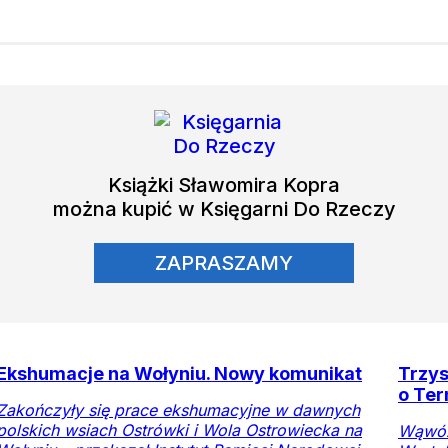
Książki
Sławomira Kopra
można kupić w Księgarni Do Rzeczy
ZAPRASZAMY
Ekshumacje na Wołyniu. Nowy komunikat
Trzys
o Ter
Zakończyły się prace ekshumacyjne w dawnych
polskich wsiach Ostrówki i Wola Ostrowiecka na
Wąwóz 