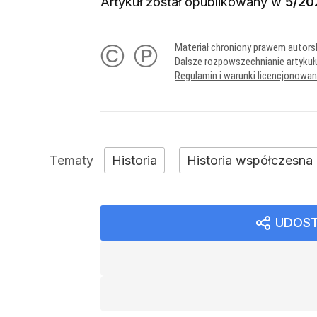
Artykuł został opublikowany w
5/20
© ℗
Materiał chroniony prawem autors
Dalsze rozpowszechnianie artykuł
Regulamin i warunki licencjonowa
Historia
Historia współczesna
UDOST