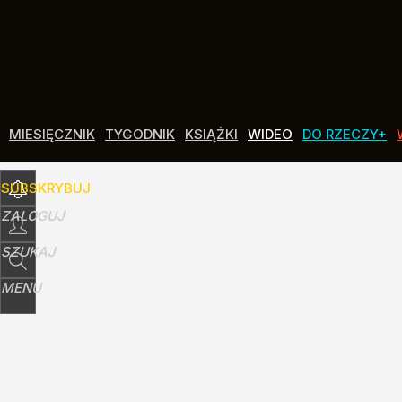
Udostępnij
0
Skomentuj
MIESIĘCZNIK
TYGODNIK
KSIĄŻKI
WIDEO
DO RZECZY+
SUBSKRYBUJ
ZALOGUJ
SZUKAJ
MENU