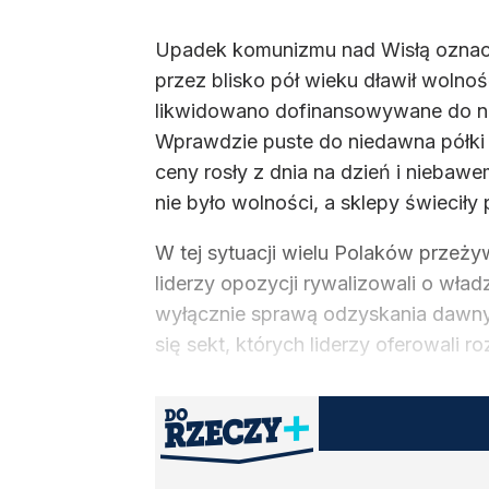
Upadek komunizmu nad Wisłą oznaczał
przez blisko pół wieku dławił wolno
likwidowano dofinansowywane do nie
Wprawdzie puste do niedawna półki sk
ceny rosły z dnia na dzień i nieba
nie było wolności, a sklepy świeciły p
W tej sytuacji wielu Polaków przeż
liderzy opozycji rywalizowali o wład
wyłącznie sprawą odzyskania dawnyc
się sekt, których liderzy oferowali 