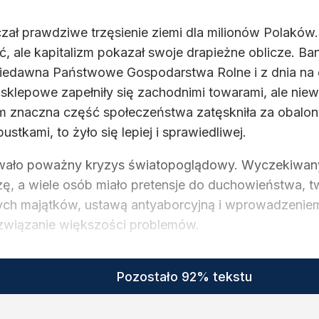
 prawdziwe trzęsienie ziemi dla milionów Polaków. W
ść, ale kapitalizm pokazał swoje drapieżne oblicze. B
dawna Państwowe Gospodarstwa Rolne i z dnia na dz
lepowe zapełniły się zachodnimi towarami, ale niewiel
wem znaczna część społeczeństwa zatęskniła za obal
ustkami, to żyło się lepiej i sprawiedliwej.
ywało poważny kryzys światopoglądowy. Wyczekiwany k
zę, a wiele osób miało pretensje do duchowieństwa, tw
h majątków, ustawą antyaborcyjną i wprowadzeniem rel
rozwiązanie większości problemów.
Pozostało 92% tekstu