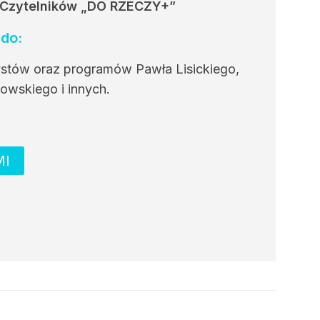
 Czytelników
„DO RZECZY+”
do:
ystów oraz programów Pawła Lisickiego,
owskiego i innych.
MI