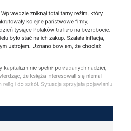
prawdzie zniknął totalitarny reżim, który
ankrutowały kolejne państwowe firmy,
ień tysiące Polaków trafiało na bezrobocie.
u było stać na ich zakup. Szalała inflacja,
onym ustrojem. Uznano bowiem, że chociaż
apitalizm nie spełnił pokładanych nadziei,
ierdząc, że księża interesowali się niemal
igii do szkół. Sytuacja sprzyjała pojawianiu