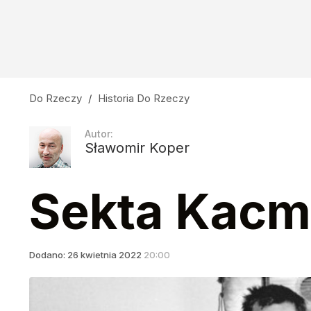
Do Rzeczy
/
Historia Do Rzeczy
Autor:
Sławomir Koper
Sekta Kacm
Dodano:
26
kwietnia
2022
20:00