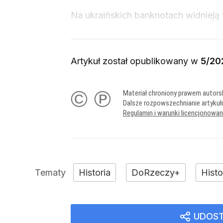
Na ukraińskich banknotach widnieją 
Artykuł został opublikowany w
5/20
© ℗
Materiał chroniony prawem autors
Dalsze rozpowszechnianie artykuł
Regulamin i warunki licencjonowa
Historia
DoRzeczy+
Hist
UDOST