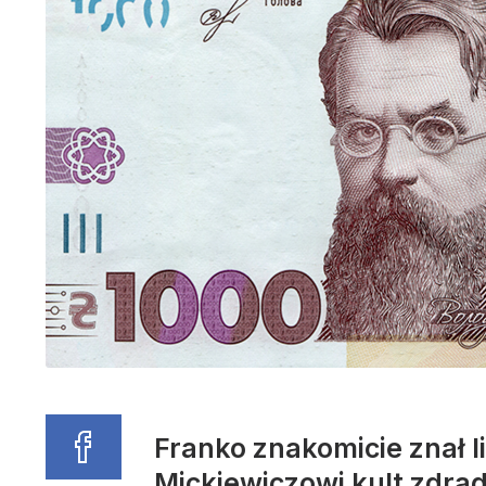
Franko znakomicie znał l
Mickiewiczowi kult zdrad