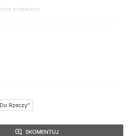
tórym postaciom.
a Do Rzeczy”
SKOMENTUJ