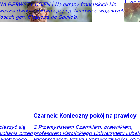
numerze
II woj
NA PIERWSZY OGIEŃ | Na ekrany francuskich kin
świat
weszła dwuczęściowa epopeja filmowa o wojennych
Warsz
losach gen. Charles’a de Gaulle’a.
Krajo
Opinie
DoRzeczy+
Świat
W
numerze
Czarnek: Konieczny pokój na prawicy
ieszyć się
Z Przemysławem Czarnkiem, prawnikiem,
uchania przed
profesorem Katolickiego Uniwersytetu Lubel
wnętrznego
wiceprezesem Prawa i Sprawiedliwości, ofic