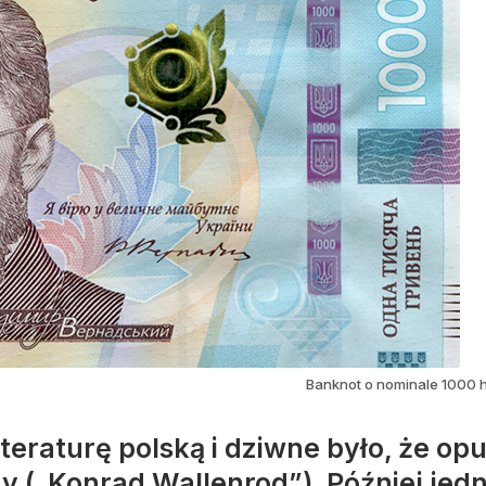
Banknot o nominale 1000 h
iteraturę polską i dziwne było, że op
y („Konrad Wallenrod”). Później jed