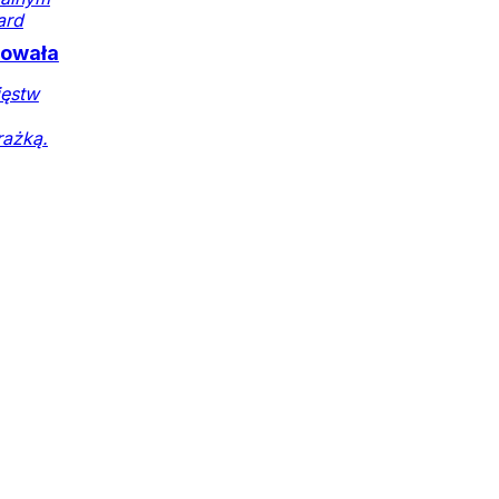
ard
lowała
ięstw
rażką.