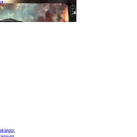
na
owa
Powstanie
awskie
Armia
wa
Holokaust
Historia
Ludzie
Kraj
skiego,
jalnym