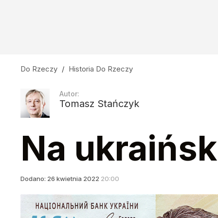
Szokujące zwycięstwo Polaków. Rosja niedow
1
"Można zabijać wedle uznania". Niemcy mord
Do Rzeczy
/
Historia Do Rzeczy
1
Autor:
Tomasz Stańczyk
Brawurowa akcja "Zośki". Jedyna taka w czasi
Na ukraińs
3
Dodano:
26
kwietnia
2022
20:00