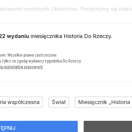
wizerunki wybitnych Ukraińców. Przyjrzyjmy się niek
22 wydaniu
miesięcznika
Historia Do Rzeczy
.
kim. Wszelkie prawa zastrzeżone.
u tylko za zgodą wydawcy tygodnika Do Rzeczy.
nia materiałów prasowych
.
oria współczesna
Świat
Miesięcznik „Histori
ĘPNIJ