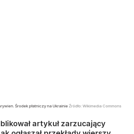
rywien. Środek płatniczy na Ukrainie
Źródło:
Wikimedia Commons
ublikował artykuł zarzucający
nak ogłaszał przekłady wierszy