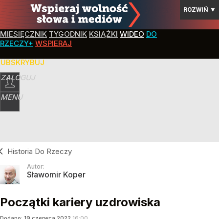
ROZWIŃ
▼
MIESIĘCZNIK
TYGODNIK
KSIĄŻKI
WIDEO
DO
RZECZY+
WSPIERAJ
SUBSKRYBUJ
ZALOGUJ
MENU
Historia Do Rzeczy
Autor:
Sławomir Koper
Początki kariery uzdrowiska
Dodano:
19
czerwca
2022
16:00