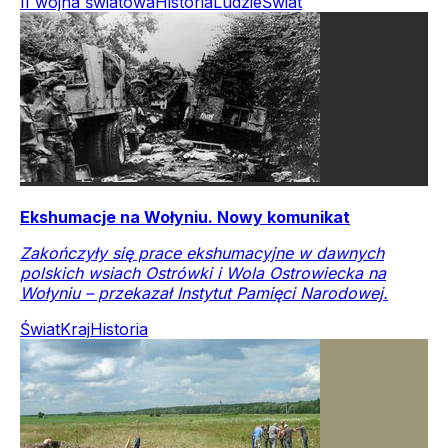
II wojna światowa
Historia
Ludzie
Świat
Ekshumacje na Wołyniu. Nowy komunikat
Zakończyły się prace ekshumacyjne w dawnych
polskich wsiach Ostrówki i Wola Ostrowiecka na
Wołyniu – przekazał Instytut Pamięci Narodowej.
Świat
Kraj
Historia