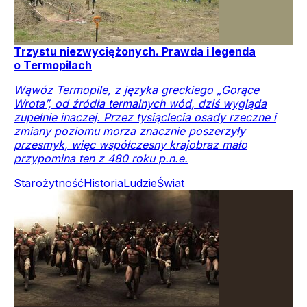
Trzystu niezwyciężonych. Prawda i legenda
o Termopilach
Wąwóz Termopile, z języka greckiego „Gorące
Wrota”, od źródła termalnych wód, dziś wygląda
zupełnie inaczej. Przez tysiąclecia osady rzeczne i
zmiany poziomu morza znacznie poszerzyły
przesmyk, więc współczesny krajobraz mało
przypomina ten z 480 roku p.n.e.
Starożytność
Historia
Ludzie
Świat