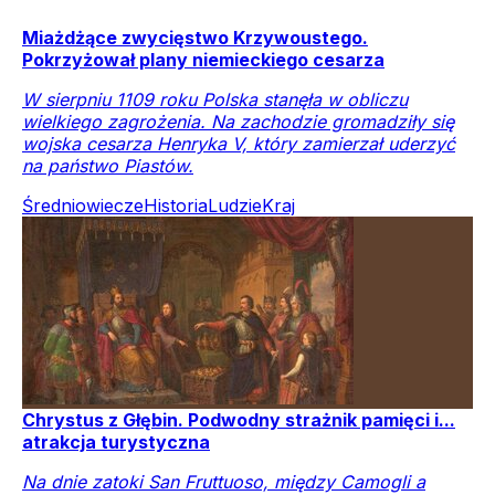
Miażdżące zwycięstwo Krzywoustego.
Pokrzyżował plany niemieckiego cesarza
W sierpniu 1109 roku Polska stanęła w obliczu
wielkiego zagrożenia. Na zachodzie gromadziły się
wojska cesarza Henryka V, który zamierzał uderzyć
na państwo Piastów.
Średniowiecze
Historia
Ludzie
Kraj
Chrystus z Głębin. Podwodny strażnik pamięci i...
atrakcja turystyczna
Na dnie zatoki San Fruttuoso, między Camogli a