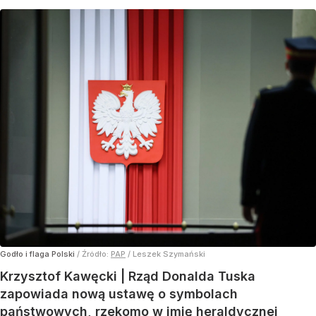
Godło i flaga Polski
/ Źródło:
PAP
/
Leszek Szymański
Krzysztof Kawęcki | Rząd Donalda Tuska
zapowiada nową ustawę o symbolach
państwowych, rzekomo w imię heraldycznej