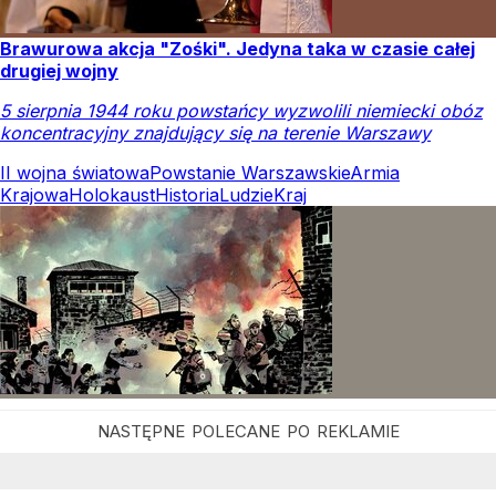
Brawurowa akcja "Zośki". Jedyna taka w czasie całej
drugiej wojny
5 sierpnia 1944 roku powstańcy wyzwolili niemiecki obóz
koncentracyjny znajdujący się na terenie Warszawy
II wojna światowa
Powstanie Warszawskie
Armia
Krajowa
Holokaust
Historia
Ludzie
Kraj