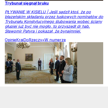
Trybunał sięgnął bruku
PŁYWANIE W KISIELU | Jeśli sądził ktoś, że po
błazeńskim składaniu przez tuskowych nominatów do
Trybunału Konstytucyjnego ślubowania wobec ściany
głupiej już być nie mogło, to przyszedł dr hab.
Sławomir Patyra i pokazał, że bynajmniej.
Opinie
Kraj
DoRzeczy+
W numerze