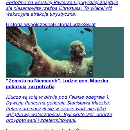
Portofino na włoskiej Riwierze Liguryjskiej znajduje
się niesamowita rzeźba Chrystusa. To więcej niż
wakacyjna atrakcja turystyczna.
Historia współczesna
Historia
Ludzie
Świat
"Zemsta na Niemcach". Ludzie gen. Maczka
pokazują, co potrafią
Kluczową rolę w bitwie pod Falaise odegrała 1.
Dywizja Pancerna generała Stanisława Maczka.
Polacy odznaczyli się w czasie walk nie tylko
wyjątkową walecznością. Byli skuteczni, dobrze
przygotowani i zdeterminowani.