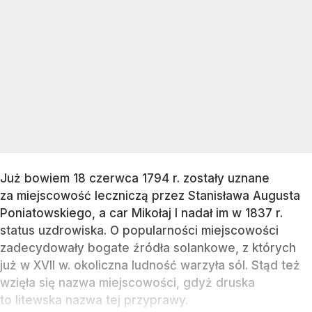
Już bowiem 18 czerwca 1794 r. zostały uznane
za miejscowość leczniczą przez Stanisława Augusta
Poniatowskiego, a car Mikołaj I nadał im w 1837 r.
status uzdrowiska. O popularności miejscowości
zadecydowały bogate źródła solankowe, z których
już w XVII w. okoliczna ludność warzyła sól. Stąd też
wzięła się nazwa miejscowości, gdyż druska
to litewska nazwa tej przyprawy.