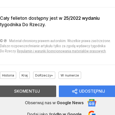
Cały felieton dostępny jest w
25/2022 wydaniu
tygodnika Do Rzeczy
.
© ℗
Materiał chroniony prawem autorskim. Wszelkie prawa zastrzeżone.
Dalsze rozpowszechnianie artykułu tylko za zgodą wydawcy tygodnika
Do Rzeczy.
Regulamin i warunki licencjonowania materiałów prasowych
.
Historia
Kraj
DoRzeczy+
W numerze
SKOMENTUJ
UDOSTĘPNIJ
Obserwuj nas
w
Google News
Dodaj jako
źródło w Google