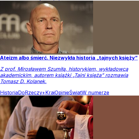
Ateizm albo śmierć. Niezwykła historia „tajnych księży”
Z prof. Mirosławem Szumiłą, historykiem, wykładowcą
akademickim, autorem książki „Tajni księża” rozmawia
Tomasz D. Kolanek.
Historia
DoRzeczy+
Kraj
Opinie
Świat
W numerze