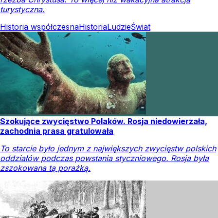
turystyczna.
Historia współczesna
Historia
Ludzie
Świat
Szokujące zwycięstwo Polaków. Rosja niedowierzała,
zachodnia prasa gratulowała
To starcie było jednym z największych zwycięstw polskich
oddziałów podczas powstania styczniowego. Rosja była
zszokowana tą porażką.