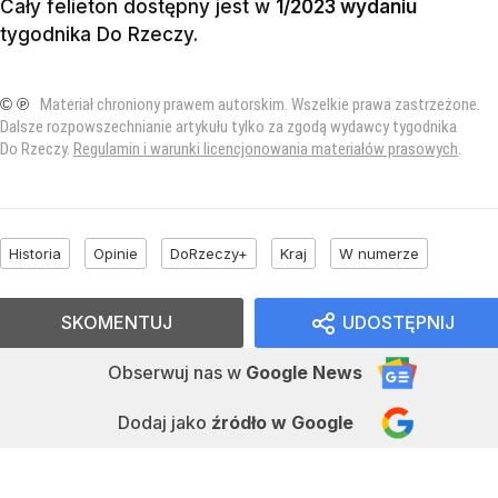
Cały felieton dostępny jest w
1/2023 wydaniu
tygodnika Do Rzeczy
.
© ℗
Materiał chroniony prawem autorskim. Wszelkie prawa zastrzeżone.
Dalsze rozpowszechnianie artykułu tylko za zgodą wydawcy tygodnika
Do Rzeczy.
Regulamin i warunki licencjonowania materiałów prasowych
.
Historia
Opinie
DoRzeczy+
Kraj
W numerze
SKOMENTUJ
UDOSTĘPNIJ
Obserwuj nas
w
Google News
Dodaj jako
źródło w Google