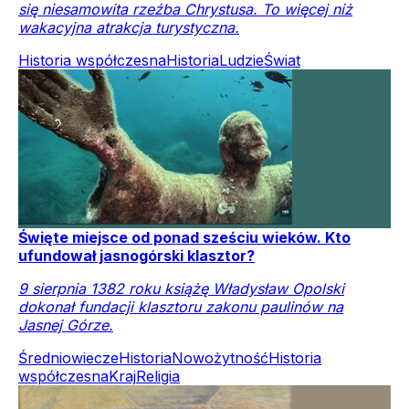
się niesamowita rzeźba Chrystusa. To więcej niż
wakacyjna atrakcja turystyczna.
Historia współczesna
Historia
Ludzie
Świat
Święte miejsce od ponad sześciu wieków. Kto
ufundował jasnogórski klasztor?
9 sierpnia 1382 roku książę Władysław Opolski
dokonał fundacji klasztoru zakonu paulinów na
Jasnej Górze.
Średniowiecze
Historia
Nowożytność
Historia
współczesna
Kraj
Religia