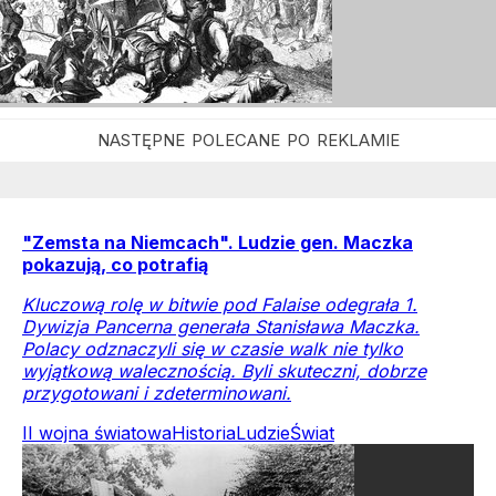
"Zemsta na Niemcach". Ludzie gen. Maczka
pokazują, co potrafią
Kluczową rolę w bitwie pod Falaise odegrała 1.
Dywizja Pancerna generała Stanisława Maczka.
Polacy odznaczyli się w czasie walk nie tylko
wyjątkową walecznością. Byli skuteczni, dobrze
przygotowani i zdeterminowani.
II wojna światowa
Historia
Ludzie
Świat