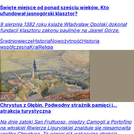
Święte miejsce od ponad sześciu wieków. Kto
ufundował jasnogórski klasztor?
9 sierpnia 1382 roku książę Władysław Opolski dokonał
fundacji klasztoru zakonu paulinów na Jasnej Górze.
Średniowiecze
Historia
Nowożytność
Historia
współczesna
Kraj
Religia
Chrystus z Głębin. Podwodny strażnik pamięci i...
atrakcja turystyczna
Na dnie zatoki San Fruttuoso, między Camogli a Portofino
na włoskiej Riwierze Liguryjskiej znajduje się niesamowita
rzeźba Chrystusa. To więcej niż wakacyjna atrakcja