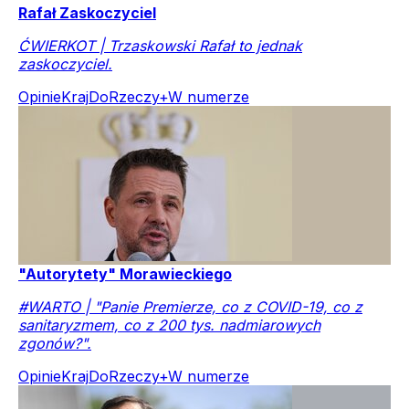
Rafał Zaskoczyciel
ĆWIERKOT | Trzaskowski Rafał to jednak
zaskoczyciel.
Opinie
Kraj
DoRzeczy+
W numerze
"Autorytety" Morawieckiego
#WARTO | "Panie Premierze, co z COVID-19, co z
sanitaryzmem, co z 200 tys. nadmiarowych
zgonów?".
Opinie
Kraj
DoRzeczy+
W numerze