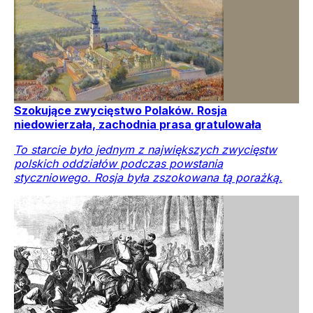
Szokujące zwycięstwo Polaków. Rosja
niedowierzała, zachodnia prasa gratulowała
To starcie było jednym z największych zwycięstw
polskich oddziałów podczas powstania
styczniowego. Rosja była zszokowana tą porażką.