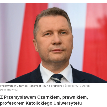
Przemysław Czarnek, kandydat PiS na premiera
/ Źródło:
PAP
/
Darek
Delmanowicz
Z Przemysławem Czarnkiem, prawnikiem,
profesorem Katolickiego Uniwersytetu