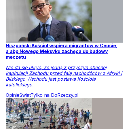
Hiszpański Kościół wspiera migrantów w Ceucie,
a abp Nowego Meksyku zachęca do budowy
meczetu
Nie da się ukryć, że jedną z przyczyn obecnej
kapitulacji Zachodu przed falą nachodźców z Afryki i
Bliskiego Wschodu jest postawa Kościoła
katolickiego.
Opinie
Świat
Tylko na DoRzeczy.pl