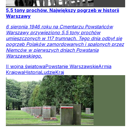
5,5 tony prochów. Największy pogrzeb w historii
Warszawy
6 sierpnia 1946 roku na Cmentarzu Powstańców
Warszawy przywieziono 5,5 tony prochów
umieszczonych w 117 trumnach. Tego dnia odbył się
pogrzeb Polaków zamordowanych i spalonych przez
Niemców w pierwszych dniach Powstania
Warszawskiego.
II wojna światowa
Powstanie Warszawskie
Armia
Krajowa
Historia
Ludzie
Kraj