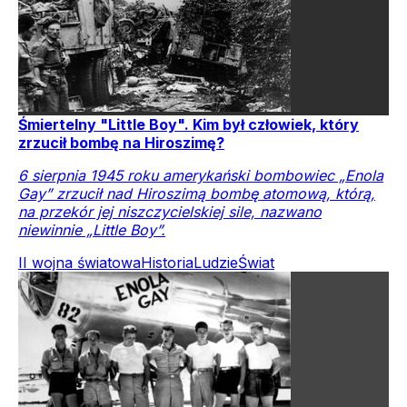
Śmiertelny "Little Boy". Kim był człowiek, który
zrzucił bombę na Hiroszimę?
6 sierpnia 1945 roku amerykański bombowiec „Enola
Gay” zrzucił nad Hiroszimą bombę atomową, którą,
na przekór jej niszczycielskiej sile, nazwano
niewinnie „Little Boy”.
II wojna światowa
Historia
Ludzie
Świat