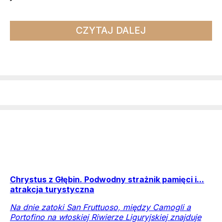
CZYTAJ DALEJ
Chrystus z Głębin. Podwodny strażnik pamięci i...
atrakcja turystyczna
Na dnie zatoki San Fruttuoso, między Camogli a
Portofino na włoskiej Riwierze Liguryjskiej znajduje