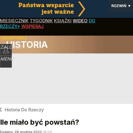
ROZWIŃ
▼
MIESIĘCZNIK
TYGODNIK
KSIĄŻKI
WIDEO
DO
RZECZY+
WSPIERAJ
SUBSKRYBUJ
HISTORIA
ZALOGUJ
MENU
Historia Do Rzeczy
Ile miało być powstań?
Dodano:
26
grudnia
2022
16:00