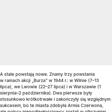
A stale powstają nowe. Znamy trzy powstania
w ramach akcji „Burza” w 1944 r.: w Wilnie (7–13
lipca), we Lwowie (22–27 lipca) i w Warszawie (1
sierpnia–2 października). Dwa pierwsze były
stosunkowo krótkotrwałe i zakończyły się względnym
sukcesem, bo te miasta zdobyła Armia Czerwona,
ale polscy niepodległościowcy zostali w olbrzymiej