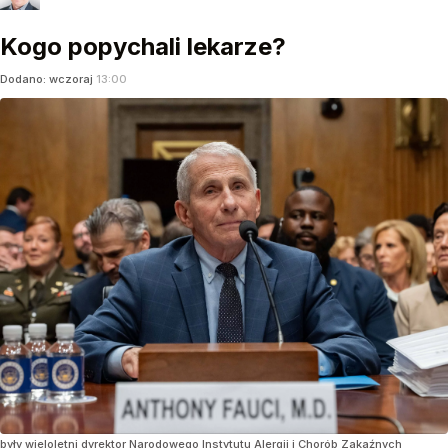
Kogo popychali lekarze?
Dodano:
wczoraj
13:00
były wieloletni dyrektor Narodowego Instytutu Alergii i Chorób Zakaźnych