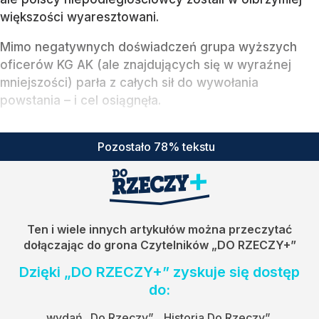
większości wyaresztowani.
Mimo negatywnych doświadczeń grupa wyższych
oficerów KG AK (ale znajdujących się w wyraźnej
mniejszości) parła z całych sił do wywołania
powstania – i cel osiągnęła.
Pozostało 78% tekstu
Ten i wiele innych artykułów można przeczytać
dołączając do grona Czytelników
„DO RZECZY+”
Dzięki „DO RZECZY+” zyskuje się dostęp
do:
wydań „Do Rzeczy”, „Historia Do Rzeczy”,