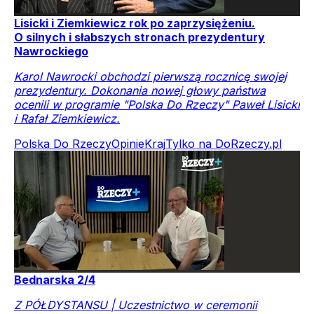
Lisicki i Ziemkiewicz rok po zaprzysiężeniu.
O silnych i słabszych stronach prezydentury
Nawrockiego
Karol Nawrocki obchodzi pierwszą rocznicę swojej
prezydentury. Dokonania nowej głowy państwa
ocenili w programie "Polska Do Rzeczy" Paweł Lisicki
i Rafał Ziemkiewicz.
Polska Do Rzeczy
Opinie
Kraj
Tylko na DoRzeczy.pl
Bednarska 2/4
Z PÓŁDYSTANSU | Uczestnictwo w ceremonii