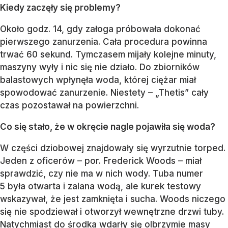
Kiedy zaczęły się problemy?
Około godz. 14, gdy załoga próbowała dokonać
pierwszego zanurzenia. Cała procedura powinna
trwać 60 sekund. Tymczasem mijały kolejne minuty,
maszyny wyły i nic się nie działo. Do zbiorników
balastowych wpłynęła woda, której ciężar miał
spowodować zanurzenie. Niestety – „Thetis” cały
czas pozostawał na powierzchni.
Co się stało, że w okręcie nagle pojawiła się woda?
W części dziobowej znajdowały się wyrzutnie torped.
Jeden z oficerów – por. Frederick Woods – miał
sprawdzić, czy nie ma w nich wody. Tuba numer
5 była otwarta i zalana wodą, ale kurek testowy
wskazywał, że jest zamknięta i sucha. Woods niczego
się nie spodziewał i otworzył wewnętrzne drzwi tuby.
Natychmiast do środka wdarły się olbrzymie masy