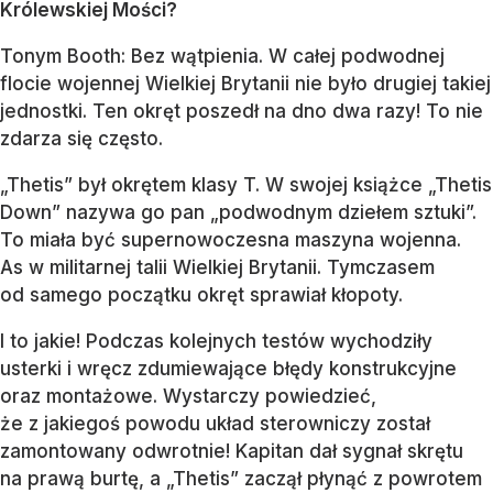
Królewskiej Mości?
Tonym Booth: Bez wątpienia. W całej podwodnej
flocie wojennej Wielkiej Brytanii nie było drugiej takiej
jednostki. Ten okręt poszedł na dno dwa razy! To nie
zdarza się często.
„Thetis” był okrętem klasy T. W swojej książce „Thetis
Down” nazywa go pan „podwodnym dziełem sztuki”.
To miała być supernowoczesna maszyna wojenna.
As w militarnej talii Wielkiej Brytanii. Tymczasem
od samego początku okręt sprawiał kłopoty.
I to jakie! Podczas kolejnych testów wychodziły
usterki i wręcz zdumiewające błędy konstrukcyjne
oraz montażowe. Wystarczy powiedzieć,
że z jakiegoś powodu układ sterowniczy został
zamontowany odwrotnie! Kapitan dał sygnał skrętu
na prawą burtę, a „Thetis” zaczął płynąć z powrotem