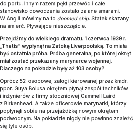
do portu. Innym razem pękł przewód i całe
stanowisko dowodzenia zostało zalane smarami.
W Anglii mówimy na to
doomed ship
. Statek skazany
na śmierć. Pływające nieszczęście.
Przejdźmy do wielkiego dramatu. 1 czerwca 1939 r.
„Thetis” wypłynął na Zatokę Liverpoolską. To miała
być ostatnia próba. Próba generalna, po której okręt
miał zostać przekazany marynarce wojennej.
Dlaczego na pokładzie były aż 103 osoby?
Oprócz 52-osobowej załogi kierowanej przez kmdr.
ppor. Guya Bolusa okrętem płynął zespół techników
i inżynierów z firmy stoczniowej Cammell Laird
z Birkenhead. A także oficerowie marynarki, którzy
popłynęli sobie na przejażdżkę nowym okrętem
podwodnym. Na pokładzie nigdy nie powinno znaleźć
się tyle osób.