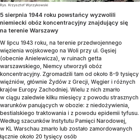
Rys. Krzysztof Wyrzykowski
5 sierpnia 1944 roku powstańcy wyzwolili
niemiecki obóz koncentracyjny znajdujący się
na terenie Warszawy
W lipcu 1943 roku, na terenie przedwojennego
więzienia wojskowego na Woli przy ul. Gęsiej
(obecnie Anielewicza), w ruinach getta
warszawskiego, Niemcy utworzyli obóz
koncentracyjny. Zgromadzili tam od około 8-9 tysięcy
więźniów, głównie Żydów z Grecji, Węgier i różnych
krajów Europy Zachodniej. Wielu z nich zmarło
w ciągu zaledwie kilku miesięcy z powodu strasznych
warunków panujących w obozie: z niedożywienia,
bestialskiego traktowania i z powodu epidemii tyfusu.
Według szacunków Instytutu Pamięci Narodowej,
w KL Warschau zmarło lub zostało zamordowanych
łącznie około 20 tysięcy osób