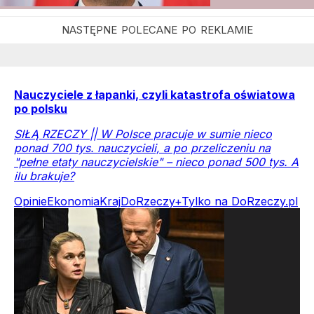
Nauczyciele z łapanki, czyli katastrofa oświatowa
po polsku
SIŁĄ RZECZY || W Polsce pracuje w sumie nieco
ponad 700 tys. nauczycieli, a po przeliczeniu na
"pełne etaty nauczycielskie" – nieco ponad 500 tys. A
ilu brakuje?
Opinie
Ekonomia
Kraj
DoRzeczy+
Tylko na DoRzeczy.pl