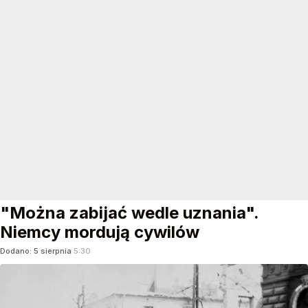
"Można zabijać wedle uznania".
Niemcy mordują cywilów
Dodano:
5
sierpnia
5:30