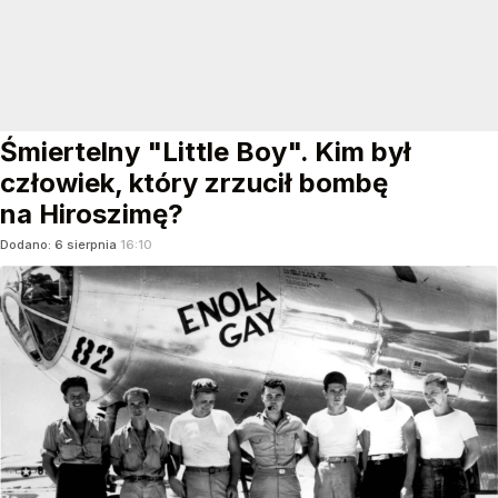
Śmiertelny "Little Boy". Kim był
człowiek, który zrzucił bombę
na Hiroszimę?
Dodano:
6
sierpnia
16:10