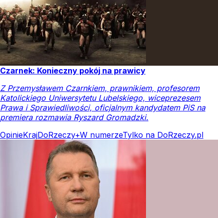
Czarnek: Konieczny pokój na prawicy
Z Przemysławem Czarnkiem, prawnikiem, profesorem
Katolickiego Uniwersytetu Lubelskiego, wiceprezesem
Prawa i Sprawiedliwości, oficjalnym kandydatem PiS na
premiera rozmawia Ryszard Gromadzki.
Opinie
Kraj
DoRzeczy+
W numerze
Tylko na DoRzeczy.pl