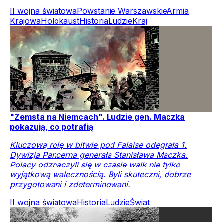
II wojna światowa
Powstanie Warszawskie
Armia
Krajowa
Holokaust
Historia
Ludzie
Kraj
"Zemsta na Niemcach". Ludzie gen. Maczka
pokazują, co potrafią
Kluczową rolę w bitwie pod Falaise odegrała 1.
Dywizja Pancerna generała Stanisława Maczka.
Polacy odznaczyli się w czasie walk nie tylko
wyjątkową walecznością. Byli skuteczni, dobrze
przygotowani i zdeterminowani.
II wojna światowa
Historia
Ludzie
Świat