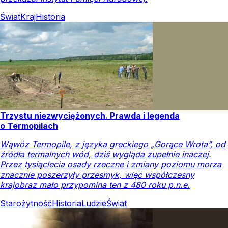
Świat
Kraj
Historia
Trzystu niezwyciężonych. Prawda i legenda
o Termopilach
Wąwóz Termopile, z języka greckiego „Gorące Wrota”, od
źródła termalnych wód, dziś wygląda zupełnie inaczej.
Przez tysiąclecia osady rzeczne i zmiany poziomu morza
znacznie poszerzyły przesmyk, więc współczesny
krajobraz mało przypomina ten z 480 roku p.n.e.
Starożytność
Historia
Ludzie
Świat