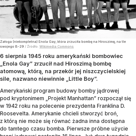
Załoga (niekompletna) Enola Gay, która zrzuciła bombę na Hiroszimę, na tle
swojego B-29
/ Źródło:
Wikimedia Commons
6 sierpnia 1945 roku amerykański bombowiec
„Enola Gay” zrzucił nad Hiroszimą bombę
atomową, którą, na przekór jej niszczycielskiej
sile, nazwano niewinnie „Little Boy”.
Amerykański program budowy bomby jądrowej
pod kryptonimem „Projekt Manhattan” rozpoczął się
w 1942 roku na polecenie prezydenta Franklina D.
Roosevelta. Amerykanie chcieli stworzyć broń,
z którą nie może się równać żadna inna dostępna
do tamtego czasu bomba. Pierwsze próbne użycie