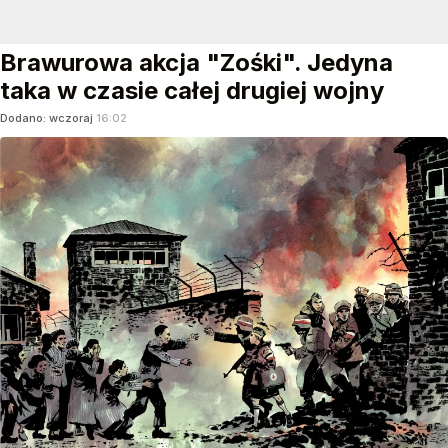
Brawurowa akcja "Zośki". Jedyna
taka w czasie całej drugiej wojny
Dodano:
wczoraj
16:02