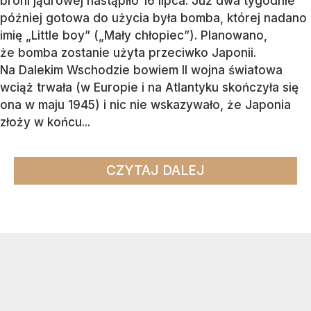
broni jądrowej nastąpiło 16 lipca. Już dwa tygodnie
później gotowa do użycia była bomba, której nadano
imię „Little boy” („Mały chłopiec”). Planowano,
że bomba zostanie użyta przeciwko Japonii.
Na Dalekim Wschodzie bowiem II wojna światowa
wciąż trwała (w Europie i na Atlantyku skończyła się
ona w maju 1945) i nic nie wskazywało, że Japonia
złoży w końcu...
CZYTAJ DALEJ