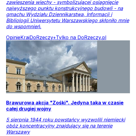
zawieszenia wiechy - symbolizującej osiągnięcie
najwyższego punktu konstrukcyjnego budowli - na
gmachu Wydziału Dziennikarstwa, Informacji i
Bibliologii Uniwersytetu Warszawskiego skłoniło mnie
do wspomnień.
Opinie
Kraj
DoRzeczy+
Tylko na DoRzeczy.pl
Brawurowa akcja "Zośki". Jedyna taka w czasie
całej drugiej wojny
5 sierpnia 1944 roku powstańcy wyzwolili niemiecki
obóz koncentracyjny znajdujący się na terenie
Warszawy