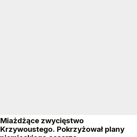
Miażdżące zwycięstwo
Krzywoustego. Pokrzyżował plany