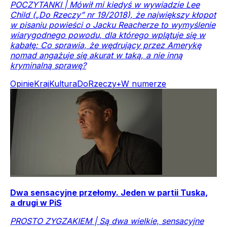
POCZYTANKI | Mówił mi kiedyś w wywiadzie Lee
Child („Do Rzeczy” nr 19/2018), że największy kłopot
w pisaniu powieści o Jacku Reacherze to wymyślenie
wiarygodnego powodu, dla którego wplątuje się w
kabałę: Co sprawia, że wędrujący przez Amerykę
nomad angażuje się akurat w taką, a nie inną
kryminalną sprawę?
Opinie
Kraj
Kultura
DoRzeczy+
W numerze
Dwa sensacyjne przełomy. Jeden w partii Tuska,
a drugi w PiS
PROSTO ZYGZAKIEM | Są dwa wielkie, sensacyjne