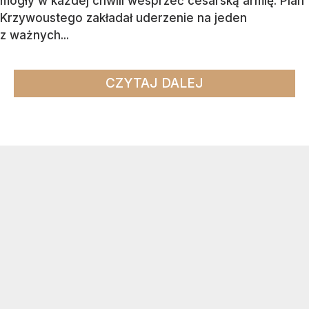
mogły w każdej chwili wesprzeć cesarską armię. Plan
Krzywoustego zakładał uderzenie na jeden
z ważnych...
CZYTAJ DALEJ