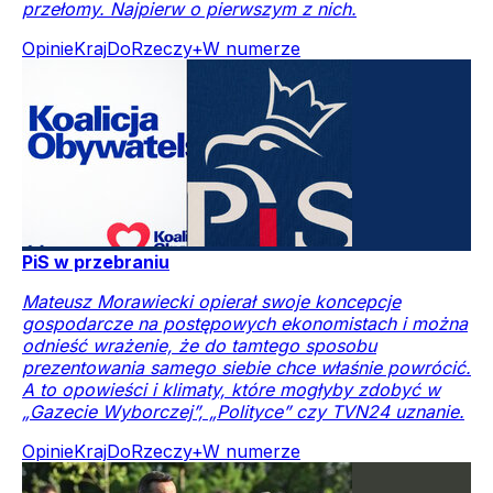
przełomy. Najpierw o pierwszym z nich.
Opinie
Kraj
DoRzeczy+
W numerze
PiS w przebraniu
Mateusz Morawiecki opierał swoje koncepcje
gospodarcze na postępowych ekonomistach i można
odnieść wrażenie, że do tamtego sposobu
prezentowania samego siebie chce właśnie powrócić.
A to opowieści i klimaty, które mogłyby zdobyć w
„Gazecie Wyborczej”, „Polityce” czy TVN24 uznanie.
Opinie
Kraj
DoRzeczy+
W numerze