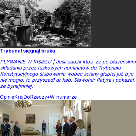
Trybunał sięgnął bruku
PŁYWANIE W KISIELU | Jeśli sądził ktoś, że po błazeńskim
składaniu przez tuskowych nominatów do Trybunału
Konstytucyjnego ślubowania wobec ściany głupiej już być
nie mogło, to przyszedł dr hab. Sławomir Patyra i pokazał,
że bynajmniej.
Opinie
Kraj
DoRzeczy+
W numerze