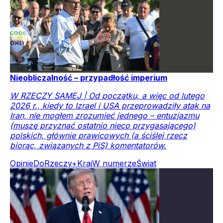
Nieobliczalność – przypadłość imperium
W RZECZY SAMEJ | Od początku, a więc od lutego
2026 r., kiedy to Izrael i USA przeprowadziły atak na
Iran, nie mogłem zrozumieć jednego – entuzjazmu
(muszę przyznać ostatnio nieco przygasającego)
polskich, głównie prawicowych (a ściślej rzecz
biorąc, związanych z PiS) komentatorów.
Opinie
DoRzeczy+
Kraj
W numerze
Świat