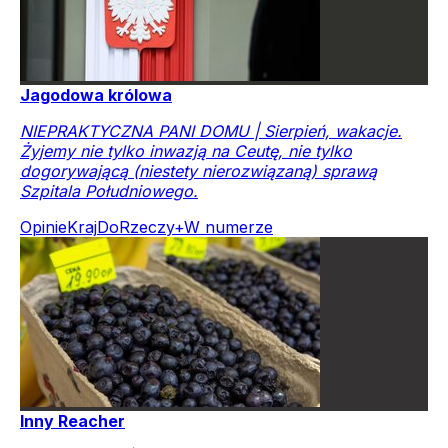
Jagodowa królowa
NIEPRAKTYCZNA PANI DOMU | Sierpień, wakacje.
Żyjemy nie tylko inwazją na Ceutę, nie tylko
dogorywającą (niestety nierozwiązaną) sprawą
Szpitala Południowego.
Opinie
Kraj
DoRzeczy+
W numerze
Inny Reacher