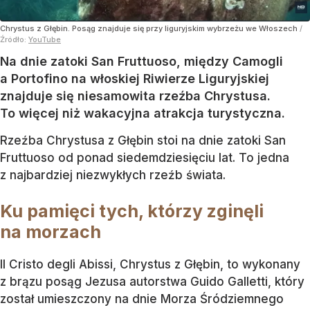
Chrystus z Głębin. Posąg znajduje się przy liguryjskim wybrzeżu we Włoszech
/
Źródło:
YouTube
Na dnie zatoki San Fruttuoso, między Camogli
a Portofino na włoskiej Riwierze Liguryjskiej
znajduje się niesamowita rzeźba Chrystusa.
To więcej niż wakacyjna atrakcja turystyczna.
Rzeźba Chrystusa z Głębin stoi na dnie zatoki San
Fruttuoso od ponad siedemdziesięciu lat. To jedna
z najbardziej niezwykłych rzeźb świata.
Ku pamięci tych, którzy zginęli
na morzach
Il Cristo degli Abissi, Chrystus z Głębin, to wykonany
z brązu posąg Jezusa autorstwa Guido Galletti, który
został umieszczony na dnie Morza Śródziemnego