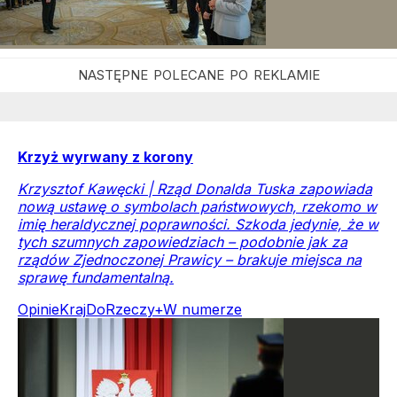
Krzyż wyrwany z korony
Krzysztof Kawęcki | Rząd Donalda Tuska zapowiada
nową ustawę o symbolach państwowych, rzekomo w
imię heraldycznej poprawności. Szkoda jedynie, że w
tych szumnych zapowiedziach – podobnie jak za
rządów Zjednoczonej Prawicy – brakuje miejsca na
sprawę fundamentalną.
Opinie
Kraj
DoRzeczy+
W numerze