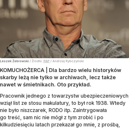
Leszek Żebrowski
/ Źródło:
PAP
/
Andrzej Rybczyński
KOMUCHOŻERCA | Dla bardzo wielu historyków
skarby leżą nie tylko w archiwach, lecz także
nawet w śmietnikach. Oto przykład.
Pracownik jednego z towarzystw ubezpieczeniowych
wziął list ze stosu makulatury, to był rok 1938. Wtedy
nie było niszczarek, RODO itp. Zaintrygowała
go treść, sam nic nie mógł z tym zrobić i po
kilkudziesięciu latach przekazał go mnie, z prośbą,