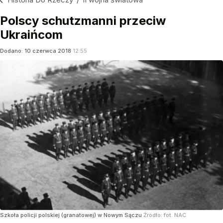
Polscy schutzmanni przeciw
Ukraińcom
Dodano:
10
czerwca
2018
12:55
Szkoła policji polskiej (granatowej) w Nowym Sączu
Źródło:
fot. NAC