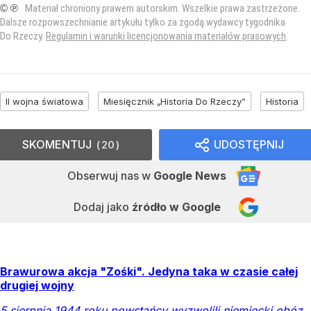
© ℗
Materiał chroniony prawem autorskim. Wszelkie prawa zastrzeżone.
Dalsze rozpowszechnianie artykułu tylko za zgodą wydawcy tygodnika
Do Rzeczy.
Regulamin i warunki licencjonowania materiałów prasowych
.
II wojna światowa
Miesięcznik „Historia Do Rzeczy”
Historia
SKOMENTUJ
UDOSTĘPNIJ
20
Obserwuj nas
w
Google News
Dodaj jako
źródło w Google
Brawurowa akcja "Zośki". Jedyna taka w czasie całej
drugiej wojny
5 sierpnia 1944 roku powstańcy wyzwolili niemiecki obóz