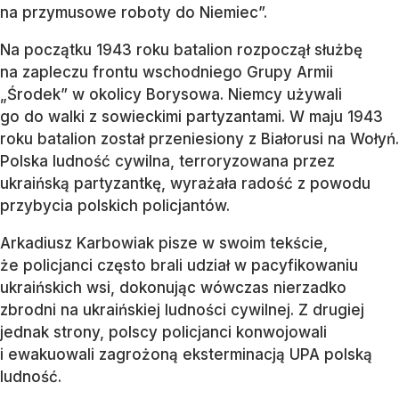
na przymusowe roboty do Niemiec”.
Na początku 1943 roku batalion rozpoczął służbę
na zapleczu frontu wschodniego Grupy Armii
„Środek” w okolicy Borysowa. Niemcy używali
go do walki z sowieckimi partyzantami. W maju 1943
roku batalion został przeniesiony z Białorusi na Wołyń.
Polska ludność cywilna, terroryzowana przez
ukraińską partyzantkę, wyrażała radość z powodu
przybycia polskich policjantów.
Arkadiusz Karbowiak pisze w swoim tekście,
że policjanci często brali udział w pacyfikowaniu
ukraińskich wsi, dokonując wówczas nierzadko
zbrodni na ukraińskiej ludności cywilnej. Z drugiej
jednak strony, polscy policjanci konwojowali
i ewakuowali zagrożoną eksterminacją UPA polską
ludność.