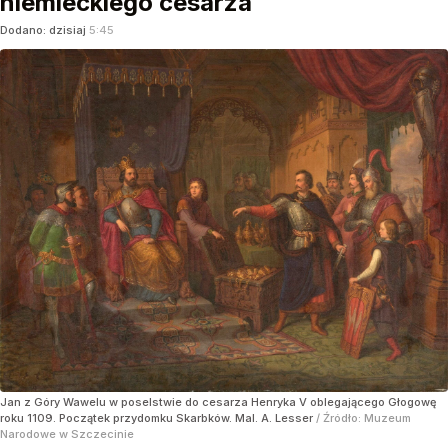
niemieckiego cesarza
Dodano:
dzisiaj
5:45
Jan z Góry Wawelu w poselstwie do cesarza Henryka V oblegającego Głogowę
roku 1109. Początek przydomku Skarbków. Mal. A. Lesser
/ Źródło:
Muzeum
Narodowe w Szczecinie