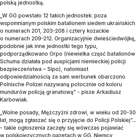
polską jednostką.
„W GG powstało 12 takich jednostek: poza
wspomnianym polskim batalionem siedem ukraińskich
o numerach 201, 203-208 i cztery kozackie
o numerach 209-212. Organizacyjnie dwieściedwójkę,
podobnie jak inne jednostki tego typu,
podporządkowano Orpo (niewielka częsć batalionów
Schuma działała pod auspicjami niemieckiej policji
bezpieczeństwa – Sipo), natomiast
odpowiedzialnością za sam werbunek obarczono
Polnische Polizei nazywaną potocznie od koloru
mundurów policją granatową” - pisze Arkadiusz
Karbowiak.
„Wolne posady, Mężczyźni zdrowi, w wieku od 20-30
lat, mogą zgłaszać się o przyjęcie do Policji Polskiej”...
- takie ogłoszenia zaczęły się wówczas pojawiać
w polskojęzycznych gazetach w GG. Niemcy