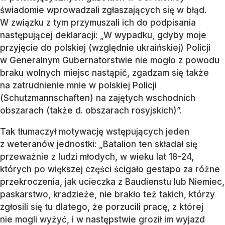
świadomie wprowadzali zgłaszających się w błąd.
W związku z tym przymuszali ich do podpisania
następującej deklaracji: „W wypadku, gdyby moje
przyjęcie do polskiej (względnie ukraińskiej) Policji
w Generalnym Gubernatorstwie nie mogło z powodu
braku wolnych miejsc nastąpić, zgadzam się także
na zatrudnienie mnie w polskiej Policji
(Schutzmannschaften) na zajętych wschodnich
obszarach (także d. obszarach rosyjskich)”.
Tak tłumaczył motywację wstępujących jeden
z weteranów jednostki: „Batalion ten składał się
przeważnie z ludzi młodych, w wieku lat 18-24,
których po większej części ścigało gestapo za różne
przekroczenia, jak ucieczka z Baudienstu lub Niemiec,
paskarstwo, kradzieże, nie brakło też takich, którzy
zgłosili się tu dlatego, że porzucili pracę, z której
nie mogli wyżyć, i w następstwie groził im wyjazd