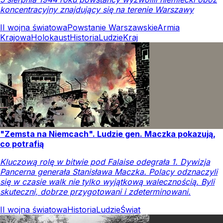
koncentracyjny znajdujący się na terenie Warszawy
II wojna światowa
Powstanie Warszawskie
Armia
Krajowa
Holokaust
Historia
Ludzie
Kraj
"Zemsta na Niemcach". Ludzie gen. Maczka pokazują,
co potrafią
Kluczową rolę w bitwie pod Falaise odegrała 1. Dywizja
Pancerna generała Stanisława Maczka. Polacy odznaczyli
się w czasie walk nie tylko wyjątkową walecznością. Byli
skuteczni, dobrze przygotowani i zdeterminowani.
II wojna światowa
Historia
Ludzie
Świat