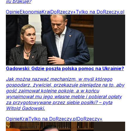
ilu brakuje?
Opinie
Ekonomia
Kraj
DoRzeczy+
Tylko na DoRzeczy.pl
Gadowski: Gdzie poszła polska pomoc na Ukrainie?
Jak można nazwać mechanizm, w myśl którego
gospodarz, żywiciel, przekazuje pieniądze na to, aby
gość zajmował kolejne pokoje, a w końcu
wynajmował mu jego własne meble i pobierał opłaty
za przygotowywane przez siebie posiłki? – pyta
Witold Gadowski.
Opinie
Kraj
Tylko na DoRzeczy.pl
DoRzeczy+