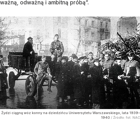
ważną, odważną i ambitną próbą”.
Żydzi ciągną wóz konny na dziedzińcu Uniwersytetu Warszawskiego, lata 1939–
1940
/ Źródło:
fot. NAC