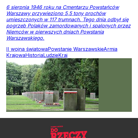
6 sierpnia 1946 roku na Cmentarzu Powstańców
Warszawy przywieziono 5,5 tony prochów
umieszczonych w 117 trumnach. Tego dnia odbył się
pogrzeb Polaków zamordowanych i spalonych przez
Niemców w pierwszych dniach Powstania
Warszawskiego.
II wojna światowa
Powstanie Warszawskie
Armia
Krajowa
Historia
Ludzie
Kraj