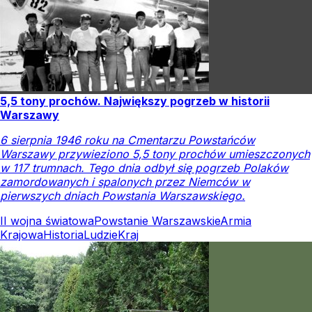
5,5 tony prochów. Największy pogrzeb w historii
Warszawy
6 sierpnia 1946 roku na Cmentarzu Powstańców
Warszawy przywieziono 5,5 tony prochów umieszczonych
w 117 trumnach. Tego dnia odbył się pogrzeb Polaków
zamordowanych i spalonych przez Niemców w
pierwszych dniach Powstania Warszawskiego.
II wojna światowa
Powstanie Warszawskie
Armia
Krajowa
Historia
Ludzie
Kraj