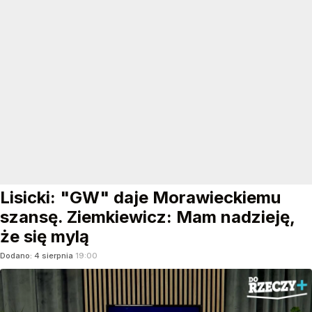
Lisicki: "GW" daje Morawieckiemu
szansę. Ziemkiewicz: Mam nadzieję,
że się mylą
Dodano:
4
sierpnia
19:00