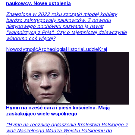
naukowcy. Nowe ustalenia
Znalezione w 2022 roku szczątki młodej kobiety
bardzo zaintrygowały naukowców. Z powodu
nietypowego pochówku nazwano ją nawet
"wampirzycą z Pnia". Czy o tajemniczej dziewczynie
wiadomo coś więcej?
Nowożytność
Archeologia
Historia
Ludzie
Kraj
Hymn na cześć cara i pieśń kościelna. Mają
zaskakująco wiele wspólnego
"Hymn na rocznicę ogłoszenia Królestwa Polskiego z
woli Naczelnego Wodza Wojsku Polskiemu do