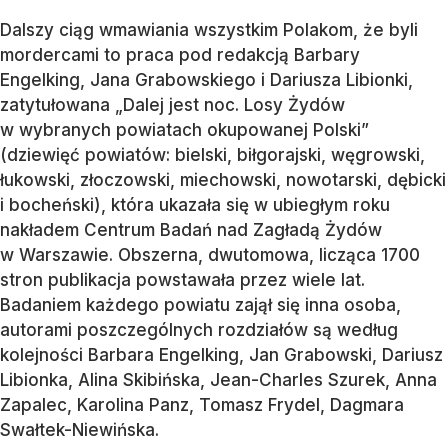
Dalszy ciąg wmawiania wszystkim Polakom, że byli
mordercami to praca pod redakcją Barbary
Engelking, Jana Grabowskiego i Dariusza Libionki,
zatytułowana „Dalej jest noc. Losy Żydów
w wybranych powiatach okupowanej Polski”
(dziewięć powiatów: bielski, biłgorajski, węgrowski,
łukowski, złoczowski, miechowski, nowotarski, dębicki
i bocheński), która ukazała się w ubiegłym roku
nakładem Centrum Badań nad Zagładą Żydów
w Warszawie. Obszerna, dwutomowa, licząca 1700
stron publikacja powstawała przez wiele lat.
Badaniem każdego powiatu zajął się inna osoba,
autorami poszczególnych rozdziałów są według
kolejności Barbara Engelking, Jan Grabowski, Dariusz
Libionka, Alina Skibińska, Jean-Charles Szurek, Anna
Zapalec, Karolina Panz, Tomasz Frydel, Dagmara
Swałtek-Niewińska.