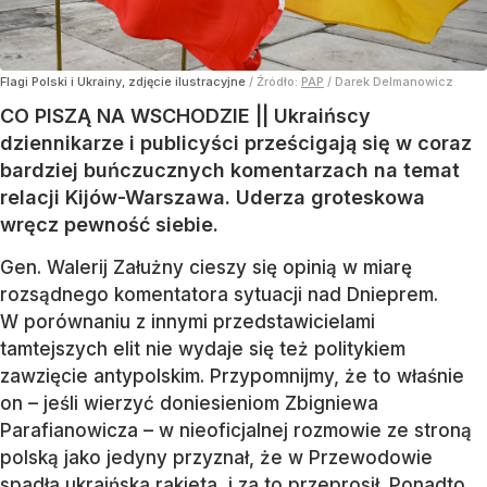
Flagi Polski i Ukrainy, zdjęcie ilustracyjne
/ Źródło:
PAP
/
Darek Delmanowicz
CO PISZĄ NA WSCHODZIE || Ukraińscy
dziennikarze i publicyści prześcigają się w coraz
bardziej buńczucznych komentarzach na temat
relacji Kijów-Warszawa. Uderza groteskowa
wręcz pewność siebie.
Gen. Walerij Załużny cieszy się opinią w miarę
rozsądnego komentatora sytuacji nad Dnieprem.
W porównaniu z innymi przedstawicielami
tamtejszych elit nie wydaje się też politykiem
zawzięcie antypolskim. Przypomnijmy, że to właśnie
on – jeśli wierzyć doniesieniom Zbigniewa
Parafianowicza – w nieoficjalnej rozmowie ze stroną
polską jako jedyny przyznał, że w Przewodowie
spadła ukraińska rakieta, i za to przeprosił. Ponadto,