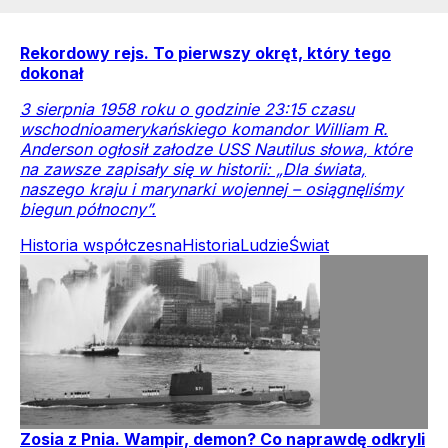
Rekordowy rejs. To pierwszy okręt, który tego
dokonał
3 sierpnia 1958 roku o godzinie 23:15 czasu
wschodnioamerykańskiego komandor William R.
Anderson ogłosił załodze USS Nautilus słowa, które
na zawsze zapisały się w historii: „Dla świata,
naszego kraju i marynarki wojennej – osiągnęliśmy
biegun północny”.
Historia współczesna
Historia
Ludzie
Świat
Zosia z Pnia. Wampir, demon? Co naprawdę odkryli