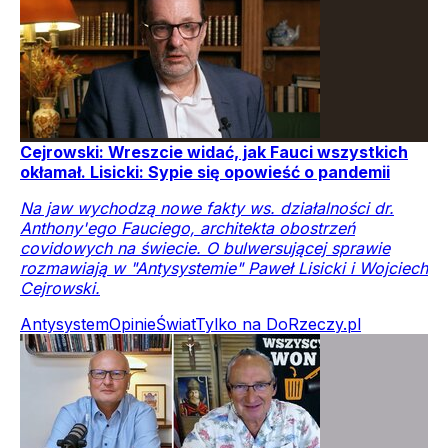
Cejrowski: Wreszcie widać, jak Fauci wszystkich
okłamał. Lisicki: Sypie się opowieść o pandemii
Na jaw wychodzą nowe fakty ws. działalności dr.
Anthony'ego Fauciego, architekta obostrzeń
covidowych na świecie. O bulwersującej sprawie
rozmawiają w "Antysystemie" Paweł Lisicki i Wojciech
Cejrowski.
Antysystem
Opinie
Świat
Tylko na DoRzeczy.pl