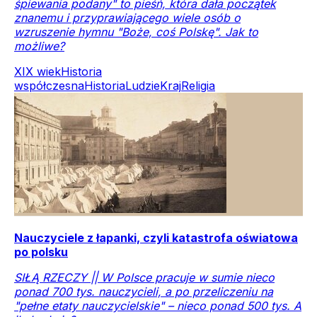
śpiewania podany" to pieśń, która dała początek
znanemu i przyprawiającego wiele osób o
wzruszenie hymnu "Boże, coś Polskę". Jak to
możliwe?
XIX wiek
Historia
współczesna
Historia
Ludzie
Kraj
Religia
Nauczyciele z łapanki, czyli katastrofa oświatowa
po polsku
SIŁĄ RZECZY || W Polsce pracuje w sumie nieco
ponad 700 tys. nauczycieli, a po przeliczeniu na
"pełne etaty nauczycielskie" – nieco ponad 500 tys. A