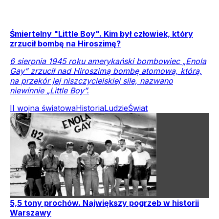
Śmiertelny "Little Boy". Kim był człowiek, który
zrzucił bombę na Hiroszimę?
6 sierpnia 1945 roku amerykański bombowiec „Enola
Gay” zrzucił nad Hiroszimą bombę atomową, którą,
na przekór jej niszczycielskiej sile, nazwano
niewinnie „Little Boy”.
II wojna światowa
Historia
Ludzie
Świat
5,5 tony prochów. Największy pogrzeb w historii
Warszawy