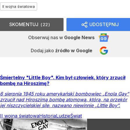
II wojna światowa
SKOMENTUJ
UDOSTĘPNIJ
22
Obserwuj nas
w
Google News
Dodaj jako
źródło w Google
Śmiertelny "Little Boy". Kim był człowiek, który zrzucił
bombę na Hiroszimę?
6 sierpnia 1945 roku amerykański bombowiec „Enola Gay”
zrzucił nad Hiroszimą bombę atomową, którą, na przekór
jej niszczycielskiej sile, nazwano niewinnie „Little Boy”.
II wojna światowa
Historia
Ludzie
Świat