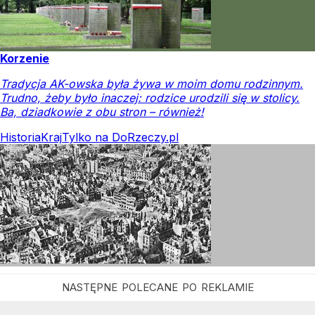
Korzenie
Tradycja AK-owska była żywa w moim domu rodzinnym.
Trudno, żeby było inaczej: rodzice urodzili się w stolicy.
Ba, dziadkowie z obu stron – również!
Historia
Kraj
Tylko na DoRzeczy.pl