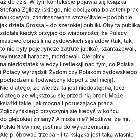
aż do dziś. W tym kontekście pojawia się książka
Stefana Zgliczyńskiego, nie obciążona balastem prac
naukowych, zaadresowana szczęśliwie – podobnie
jak dzieła Grossa – do szerokiej publiki. Oby ta publika
zdołała kiedyś przyjąć do wiadomości, że Polacy
masowo donosili na żydowskich sąsiadów (tak, tak,
to nie były pojedyncze zatrute jabłka), szantażowali,
wymuszali haracze, mordowali. Cierpimy
na niedostatek wiedzy i refleksji nad tym, co Polska
i Polacy wyrządzili Żydom czy Polakom żydowskiego
pochodzenia (odwieczny kłopot z definicją).
Nie dlatego, że wiedza ta jest niedostępna, lecz
dlatego że większość się przed nią broni. Może
książki takie, jak mocna i poruszająca praca
Zgliczyńskiego przyczynią się kiedyś w końcu
do głębokiej zmiany? A może nie? Możliwe, że mit
Polski Niewinnej jest nie do wykorzenienia.
Ale próbować trzeba – i ta książka jest taką właśnie