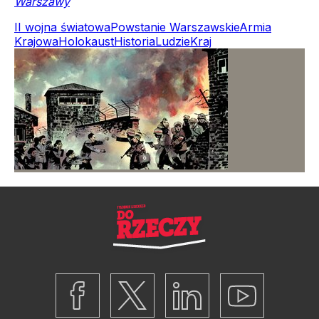
Warszawy
II wojna światowa
Powstanie Warszawskie
Armia
Krajowa
Holokaust
Historia
Ludzie
Kraj