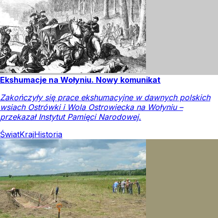
Ekshumacje na Wołyniu. Nowy komunikat
Zakończyły się prace ekshumacyjne w dawnych polskich
wsiach Ostrówki i Wola Ostrowiecka na Wołyniu –
przekazał Instytut Pamięci Narodowej.
Świat
Kraj
Historia