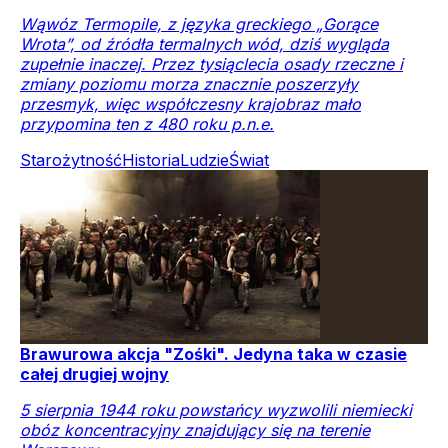
Wąwóz Termopile, z języka greckiego „Gorące
Wrota”, od źródła termalnych wód, dziś wygląda
zupełnie inaczej. Przez tysiąclecia osady rzeczne i
zmiany poziomu morza znacznie poszerzyły
przesmyk, więc współczesny krajobraz mało
przypomina ten z 480 roku p.n.e.
Starożytność
Historia
Ludzie
Świat
Brawurowa akcja "Zośki". Jedyna taka w czasie
całej drugiej wojny
5 sierpnia 1944 roku powstańcy wyzwolili niemiecki
obóz koncentracyjny znajdujący się na terenie