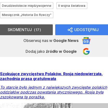
Dwudziestolecie międzywojenne
II wojna światowa
Miesięcznik „Historia Do Rzeczy”
SKOMENTUJ
UDOSTĘPNIJ
17
Obserwuj nas
w
Google News
Dodaj jako
źródło w Google
Szokujące zwycięstwo Polaków. Rosja niedowierzała,
zachodnia prasa gratulowała
To starcie było jednym z największych zwycięstw polskich
oddziałów podczas powstania styczniowego. Rosja była
zszokowana tą porażką.