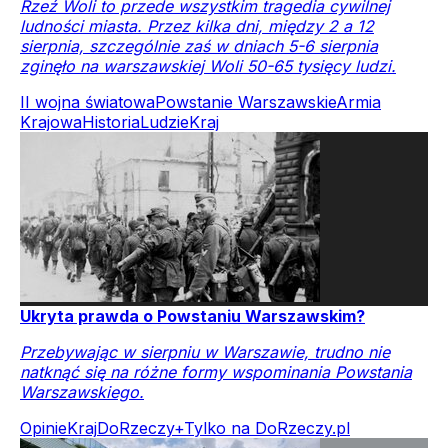
Rzeź Woli to przede wszystkim tragedia cywilnej
ludności miasta. Przez kilka dni, między 2 a 12
sierpnia, szczególnie zaś w dniach 5-6 sierpnia
zginęło na warszawskiej Woli 50-65 tysięcy ludzi.
II wojna światowa
Powstanie Warszawskie
Armia
Krajowa
Historia
Ludzie
Kraj
Ukryta prawda o Powstaniu Warszawskim?
Przebywając w sierpniu w Warszawie, trudno nie
natknąć się na różne formy wspominania Powstania
Warszawskiego.
Opinie
Kraj
DoRzeczy+
Tylko na DoRzeczy.pl