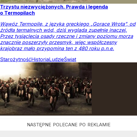
Trzystu niezwyciężonych. Prawda i legenda
o Termopilach
Wąwóz Termopile, z języka greckiego „Gorące Wrota”, od
źródła termalnych wód, dziś wygląda zupełnie inaczej.
Przez tysiąclecia osady rzeczne i zmiany poziomu morza
znacznie poszerzyły przesmyk, więc współczesny
krajobraz mało przypomina ten z 480 roku p.n.e.
Starożytność
Historia
Ludzie
Świat