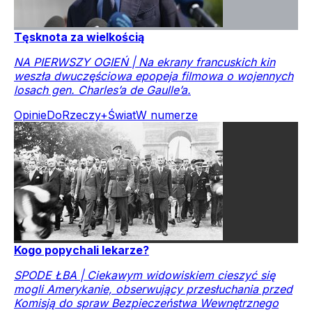
Tęsknota za wielkością
NA PIERWSZY OGIEŃ | Na ekrany francuskich kin
weszła dwuczęściowa epopeja filmowa o wojennych
losach gen. Charles’a de Gaulle’a.
Opinie
DoRzeczy+
Świat
W numerze
Kogo popychali lekarze?
SPODE ŁBA | Ciekawym widowiskiem cieszyć się
mogli Amerykanie, obserwujący przesłuchania przed
Komisją do spraw Bezpieczeństwa Wewnętrznego