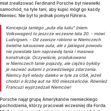
miał zrealizować Ferdinand Porsche był niewielki
samochód, na tyle tani, aby kupić mógł go każdy
Niemiec. Nie był to jednak pomysł Führera.
Koncepcja taniego „auta dla ludu” (niem.
Volkswagen) to jeszcze wczesne lata 20. - mówi
Ludvigsen. - Od zawsze robiono w Niemczech
świetne luksusowe auta, ale z jakiegoś powodu
nie powstała tam naprawdę tania i masowa
konstrukcja. Oczywiście, produkowano
w Niemczech tanie pojazdy, ale ciężko byłoby
je nazwać autami z prawdziwego zdarzenia.
Niemcy byli wtedy daleko w tyle za USA, jeżeli
chodzi o liczbę aut na 100 mieszkańców. Również
Francuzi wyprzedzali Niemców!
Porsche najął grupę Amerykanów niemieckiego
pochodzenia, którzy pracowali wcześniej dla Forda.