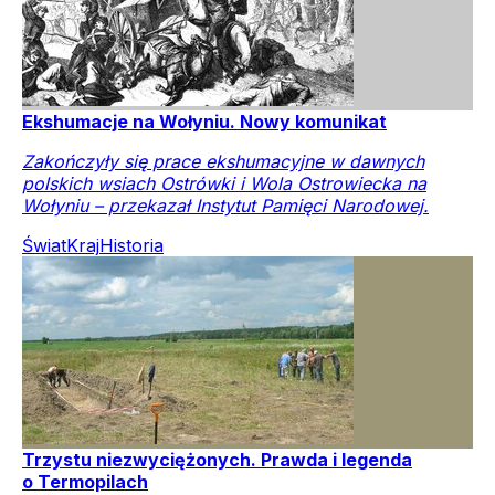
Ekshumacje na Wołyniu. Nowy komunikat
Zakończyły się prace ekshumacyjne w dawnych
polskich wsiach Ostrówki i Wola Ostrowiecka na
Wołyniu – przekazał Instytut Pamięci Narodowej.
Świat
Kraj
Historia
Trzystu niezwyciężonych. Prawda i legenda
o Termopilach