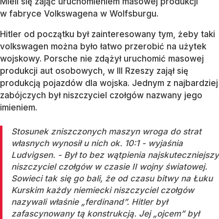
Mieli się zająć uruchomieniem masowej produkcji
w fabryce Volkswagena w Wolfsburgu.
Hitler od początku był zainteresowany tym, żeby taki
volkswagen można było łatwo przerobić na użytek
wojskowy. Porsche nie zdążył uruchomić masowej
produkcji aut osobowych, w III Rzeszy zajął się
produkcją pojazdów dla wojska. Jednym z najbardziej
zabójczych był niszczyciel czołgów nazwany jego
imieniem.
Stosunek zniszczonych maszyn wroga do strat
własnych wynosił u nich ok. 10:1 - wyjaśnia
Ludvigsen. - Był to bez wątpienia najskuteczniejszy
niszczyciel czołgów w czasie II wojny światowej.
Sowieci tak się go bali, że od czasu bitwy na Łuku
Kurskim każdy niemiecki niszczyciel czołgów
nazywali właśnie „ferdinand”. Hitler był
zafascynowany tą konstrukcją. Jej „ojcem” był