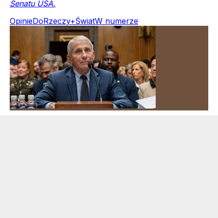
Senatu USA.
Opinie
DoRzeczy+
Świat
W numerze