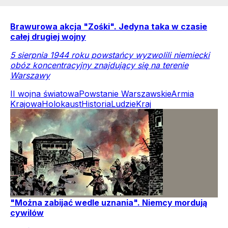
Brawurowa akcja "Zośki". Jedyna taka w czasie
całej drugiej wojny
5 sierpnia 1944 roku powstańcy wyzwolili niemiecki
obóz koncentracyjny znajdujący się na terenie
Warszawy
II wojna światowa
Powstanie Warszawskie
Armia
Krajowa
Holokaust
Historia
Ludzie
Kraj
"Można zabijać wedle uznania". Niemcy mordują
cywilów