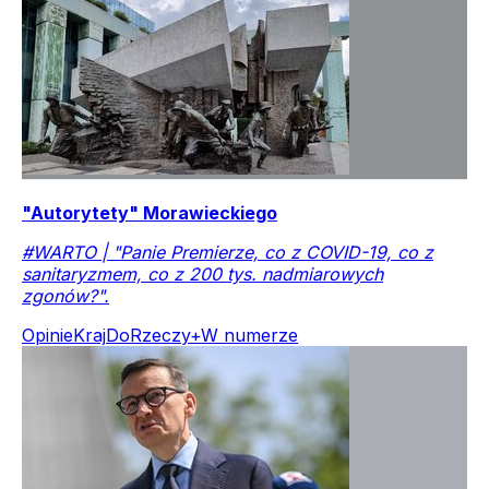
"Autorytety" Morawieckiego
#WARTO | "Panie Premierze, co z COVID-19, co z
sanitaryzmem, co z 200 tys. nadmiarowych
zgonów?".
Opinie
Kraj
DoRzeczy+
W numerze