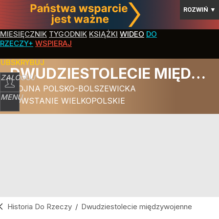
ROZWIŃ
▼
MIESIĘCZNIK
TYGODNIK
KSIĄŻKI
WIDEO
DO
RZECZY+
WSPIERAJ
SUBSKRYBUJ
DWUDZIESTOLECIE MIĘDZYWOJENNE
ZALOGUJ
WOJNA POLSKO-BOLSZEWICKA
MENU
POWSTANIE WIELKOPOLSKIE
Historia Do Rzeczy
/
Dwudziestolecie międzywojenne