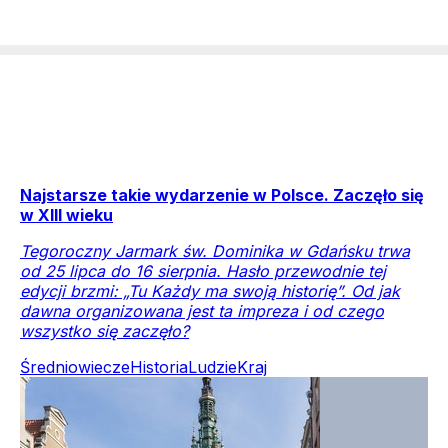
Najstarsze takie wydarzenie w Polsce. Zaczęło się
w XIII wieku
Tegoroczny Jarmark św. Dominika w Gdańsku trwa
od 25 lipca do 16 sierpnia. Hasło przewodnie tej
edycji brzmi: „Tu Każdy ma swoją historię”. Od jak
dawna organizowana jest ta impreza i od czego
wszystko się zaczęło?
Średniowiecze
Historia
Ludzie
Kraj