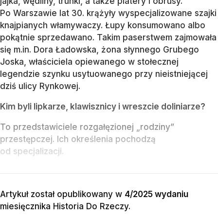
jajka, wędliny, trunki, a także platery i obrusy.
Po Warszawie lat 30. krążyły wyspecjalizowane szajki
knajpianych włamywaczy. Łupy konsumowano albo
pokątnie sprzedawano. Takim paserstwem zajmowała
się m.in. Dora Ładowska, żona słynnego Grubego
Joska, właściciela opiewanego w stołecznej
legendzie szynku usytuowanego przy nieistniejącej
dziś ulicy Rynkowej.
Kim byli lipkarze, klawisznicy i wreszcie doliniarze?
To przedstawiciele rozgałęzionej „rodziny”
przestępczej. Ich określenia pochodzą
od specjalizacji.
Artykuł został opublikowany w
4/2025 wydaniu
miesięcznika
Historia Do Rzeczy
.