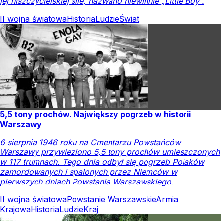
jej niszczycielskiej sile, nazwano niewinnie „Little Boy”.
II wojna światowa
Historia
Ludzie
Świat
5,5 tony prochów. Największy pogrzeb w historii
Warszawy
6 sierpnia 1946 roku na Cmentarzu Powstańców
Warszawy przywieziono 5,5 tony prochów umieszczonych
w 117 trumnach. Tego dnia odbył się pogrzeb Polaków
zamordowanych i spalonych przez Niemców w
pierwszych dniach Powstania Warszawskiego.
II wojna światowa
Powstanie Warszawskie
Armia
Krajowa
Historia
Ludzie
Kraj