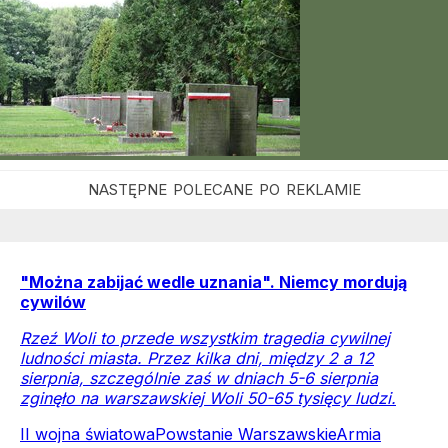
"Można zabijać wedle uznania". Niemcy mordują
cywilów
Rzeź Woli to przede wszystkim tragedia cywilnej
ludności miasta. Przez kilka dni, między 2 a 12
sierpnia, szczególnie zaś w dniach 5-6 sierpnia
zginęło na warszawskiej Woli 50-65 tysięcy ludzi.
II wojna światowa
Powstanie Warszawskie
Armia