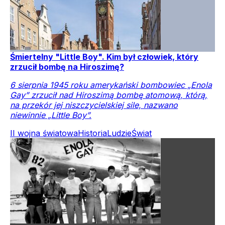
Śmiertelny "Little Boy". Kim był człowiek, który
zrzucił bombę na Hiroszimę?
6 sierpnia 1945 roku amerykański bombowiec „Enola
Gay” zrzucił nad Hiroszimą bombę atomową, którą,
na przekór jej niszczycielskiej sile, nazwano
niewinnie „Little Boy”.
II wojna światowa
Historia
Ludzie
Świat