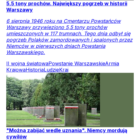
5,5 tony prochów. Największy pogrzeb w historii
Warszawy
6 sierpnia 1946 roku na Cmentarzu Powstańców
Warszawy przywieziono 5,5 tony prochów
umieszczonych w 117 trumnach. Tego dnia odbył się
pogrzeb Polaków zamordowanych i spalonych przez
Niemców w pierwszych dniach Powstania
Warszawskiego.
II wojna światowa
Powstanie Warszawskie
Armia
Krajowa
Historia
Ludzie
Kraj
"Można zabijać wedle uznania". Niemcy mordują
cywilów