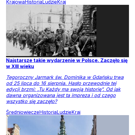
Krajowa
Historia
Ludzie
Kraj
Najstarsze takie wydarzenie w Polsce. Zaczęło się
w XIII wieku
Tegoroczny Jarmark św. Dominika w Gdańsku trwa
od 25 lipca do 16 sierpnia. Hasło przewodnie tej
edycji brzmi: „Tu Każdy ma swoją historię”. Od jak
dawna organizowana jest ta impreza i od czego
wszystko się zaczęło?
Średniowiecze
Historia
Ludzie
Kraj