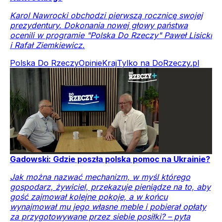
Karol Nawrocki obchodzi pierwszą rocznicę swojej
prezydentury. Dokonania nowej głowy państwa
ocenili w programie "Polska Do Rzeczy" Paweł Lisicki
i Rafał Ziemkiewicz.
Polska Do Rzeczy
Opinie
Kraj
Tylko na DoRzeczy.pl
Gadowski: Gdzie poszła polska pomoc na Ukrainie?
Jak można nazwać mechanizm, w myśl którego
gospodarz, żywiciel, przekazuje pieniądze na to, aby
gość zajmował kolejne pokoje, a w końcu
wynajmował mu jego własne meble i pobierał opłaty
za przygotowywane przez siebie posiłki? – pyta