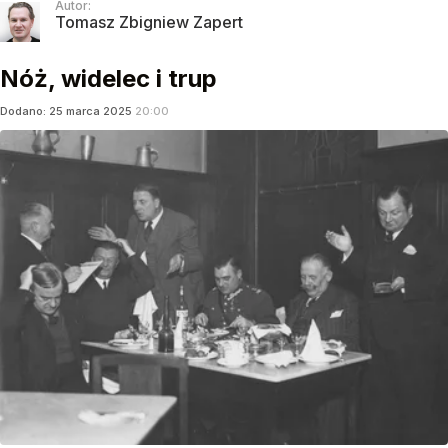
Autor:
Tomasz Zbigniew Zapert
Nóż, widelec i trup
Dodano:
25
marca
2025
20:00