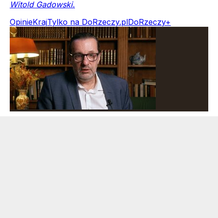
Witold Gadowski.
Opinie
Kraj
Tylko na DoRzeczy.pl
DoRzeczy+