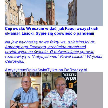
Cejrowski: Wreszcie widać, jak Fauci wszystkich
okłamał. Lisicki: Sypie się opowieść o pandemii
Na jaw wychodzą nowe fakty ws. działalności dr.
Anthony'ego Fauciego, architekta obostrzeń
covidowych na świecie. O bulwersującej sprawie
rozmawiają w "Antysystemie" Paweł Lisicki i Wojciech
Cejrowski.
Antysystem
Opinie
Świat
Tylko na DoRzeczy.pl