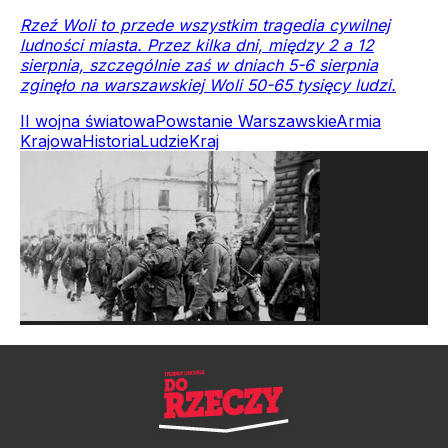
Rzeź Woli to przede wszystkim tragedia cywilnej
ludności miasta. Przez kilka dni, między 2 a 12
sierpnia, szczególnie zaś w dniach 5-6 sierpnia
zginęło na warszawskiej Woli 50-65 tysięcy ludzi.
II wojna światowa
Powstanie Warszawskie
Armia
Krajowa
Historia
Ludzie
Kraj