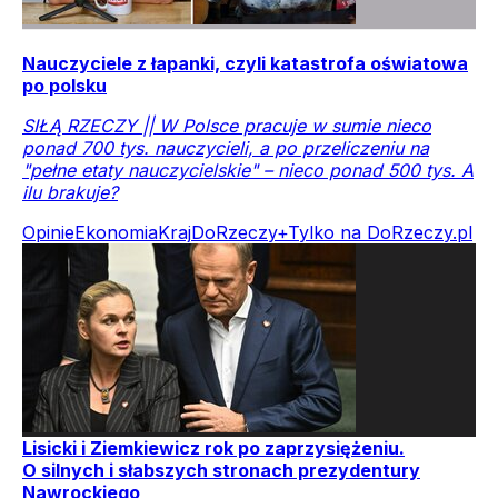
Nauczyciele z łapanki, czyli katastrofa oświatowa
po polsku
SIŁĄ RZECZY || W Polsce pracuje w sumie nieco
ponad 700 tys. nauczycieli, a po przeliczeniu na
"pełne etaty nauczycielskie" – nieco ponad 500 tys. A
ilu brakuje?
Opinie
Ekonomia
Kraj
DoRzeczy+
Tylko na DoRzeczy.pl
Lisicki i Ziemkiewicz rok po zaprzysiężeniu.
O silnych i słabszych stronach prezydentury
Nawrockiego