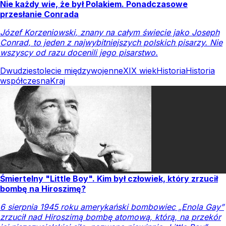
Nie każdy wie, że był Polakiem. Ponadczasowe
przesłanie Conrada
Józef Korzeniowski, znany na całym świecie jako Joseph
Conrad, to jeden z najwybitniejszych polskich pisarzy. Nie
wszyscy od razu docenili jego pisarstwo.
Dwudziestolecie międzywojenne
XIX wiek
Historia
Historia
współczesna
Kraj
Śmiertelny "Little Boy". Kim był człowiek, który zrzucił
bombę na Hiroszimę?
6 sierpnia 1945 roku amerykański bombowiec „Enola Gay”
zrzucił nad Hiroszimą bombę atomową, którą, na przekór