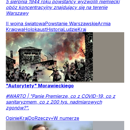
5 sierpnia 1944 roku powstańcy wyzwolili niemiecki
obóz koncentracyjny znajdujący się na terenie
Warszawy
II wojna światowa
Powstanie Warszawskie
Armia
Krajowa
Holokaust
Historia
Ludzie
Kraj
"Autorytety" Morawieckiego
#WARTO | "Panie Premierze, co z COVID-19, co z
sanitaryzmem, co z 200 tys. nadmiarowych
zgonów?".
Opinie
Kraj
DoRzeczy+
W numerze