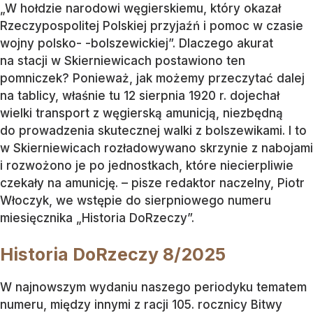
„W hołdzie narodowi węgierskiemu, który okazał
Rzeczypospolitej Polskiej przyjaźń i pomoc w czasie
wojny polsko- -bolszewickiej”. Dlaczego akurat
na stacji w Skierniewicach postawiono ten
pomniczek? Ponieważ, jak możemy przeczytać dalej
na tablicy, właśnie tu 12 sierpnia 1920 r. dojechał
wielki transport z węgierską amunicją, niezbędną
do prowadzenia skutecznej walki z bolszewikami. I to
w Skierniewicach rozładowywano skrzynie z nabojami
i rozwożono je po jednostkach, które niecierpliwie
czekały na amunicję. – pisze redaktor naczelny, Piotr
Włoczyk, we wstępie do sierpniowego numeru
miesięcznika „Historia DoRzeczy”.
Historia DoRzeczy 8/2025
W najnowszym wydaniu naszego periodyku tematem
numeru, między innymi z racji 105. rocznicy Bitwy