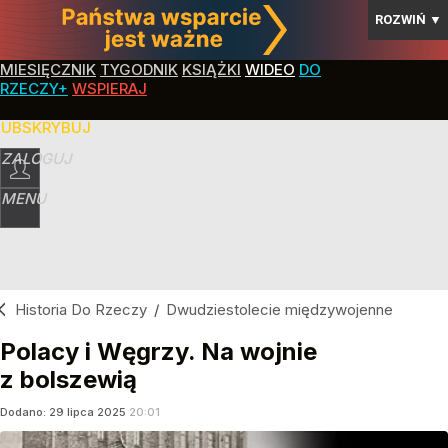
ROZWIŃ
▼
MIESIĘCZNIK
TYGODNIK
KSIĄŻKI
WIDEO
DO
RZECZY+
WSPIERAJ
SUBSKRYBUJ
ZALOGUJ
MENU
Historia Do Rzeczy
/
Dwudziestolecie międzywojenne
Polacy i Węgrzy. Na wojnie
z bolszewią
Dodano:
29
lipca
2025
20:01