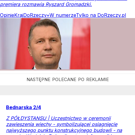
premiera rozmawia Ryszard Gromadzki.
Opinie
Kraj
DoRzeczy+
W numerze
Tylko na DoRzeczy.pl
Bednarska 2/4
Z PÓŁDYSTANSU | Uczestnictwo w ceremonii
zawieszenia wiechy - symbolizującej osiągnięcie
najwyższego punktu konstrukcyjnego budowli - na