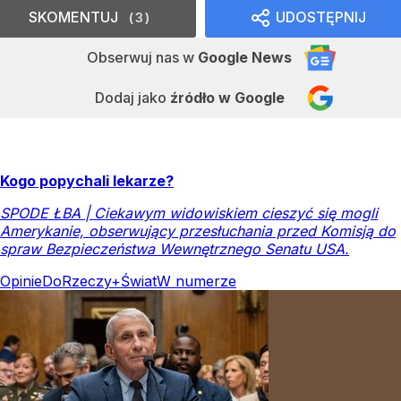
SKOMENTUJ
UDOSTĘPNIJ
3
Obserwuj nas
w
Google News
Dodaj jako
źródło w Google
Kogo popychali lekarze?
SPODE ŁBA | Ciekawym widowiskiem cieszyć się mogli
Amerykanie, obserwujący przesłuchania przed Komisją do
spraw Bezpieczeństwa Wewnętrznego Senatu USA.
Opinie
DoRzeczy+
Świat
W numerze