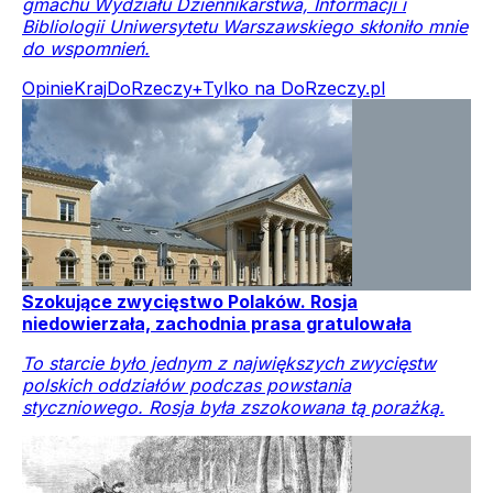
gmachu Wydziału Dziennikarstwa, Informacji i
Bibliologii Uniwersytetu Warszawskiego skłoniło mnie
do wspomnień.
Opinie
Kraj
DoRzeczy+
Tylko na DoRzeczy.pl
Szokujące zwycięstwo Polaków. Rosja
niedowierzała, zachodnia prasa gratulowała
To starcie było jednym z największych zwycięstw
polskich oddziałów podczas powstania
styczniowego. Rosja była zszokowana tą porażką.