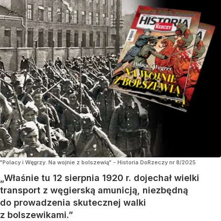
"Polacy i Węgrzy. Na wojnie z bolszewią" - Historia DoRzeczy nr 8/2025
„Właśnie tu 12 sierpnia 1920 r. dojechał wielki
transport z węgierską amunicją, niezbędną
do prowadzenia skutecznej walki
z bolszewikami.”