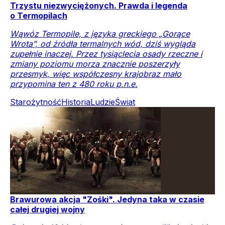
Trzystu niezwyciężonych. Prawda i legenda
o Termopilach
Wąwóz Termopile, z języka greckiego „Gorące
Wrota”, od źródła termalnych wód, dziś wygląda
zupełnie inaczej. Przez tysiąclecia osady rzeczne i
zmiany poziomu morza znacznie poszerzyły
przesmyk, więc współczesny krajobraz mało
przypomina ten z 480 roku p.n.e.
Starożytność
Historia
Ludzie
Świat
Brawurowa akcja "Zośki". Jedyna taka w czasie
całej drugiej wojny