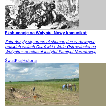
Ekshumacje na Wołyniu. Nowy komunikat
Zakończyły się prace ekshumacyjne w dawnych
polskich wsiach Ostrówki i Wola Ostrowiecka na
Wołyniu – przekazał Instytut Pamięci Narodowej.
Świat
Kraj
Historia