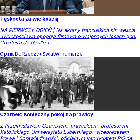
Tęsknota za wielkością
NA PIERWSZY OGIEŃ | Na ekrany francuskich kin weszła
dwuczęściowa epopeja filmowa o wojennych losach gen.
Charles’a de Gaulle’a.
Opinie
DoRzeczy+
Świat
W numerze
Czarnek: Konieczny pokój na prawicy
Z Przemysławem Czarnkiem, prawnikiem, profesorem
Katolickiego Uniwersytetu Lubelskiego, wiceprezesem
Prawa i Sprawiedliwości, oficjalnym kandydatem PiS na