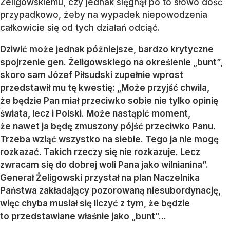
Żeligowskiemu, czy jednak sięgnął po to słowo dość
przypadkowo, żeby na wypadek niepowodzenia
całkowicie się od tych działań odciąć.
Dziwić może jednak późniejsze, bardzo krytyczne
spojrzenie gen. Żeligowskiego na określenie „bunt”,
skoro sam Józef Piłsudski zupełnie wprost
przedstawił mu tę kwestię: „Może przyjść chwila,
że będzie Pan miał przeciwko sobie nie tylko opinię
świata, lecz i Polski. Może nastąpić moment,
że nawet ja będę zmuszony pójść przeciwko Panu.
Trzeba wziąć wszystko na siebie. Tego ja nie mogę
rozkazać. Takich rzeczy się nie rozkazuje. Lecz
zwracam się do dobrej woli Pana jako wilnianina”.
Generał Żeligowski przystał na plan Naczelnika
Państwa zakładający pozorowaną niesubordynację,
więc chyba musiał się liczyć z tym, że będzie
to przedstawiane właśnie jako „bunt”...