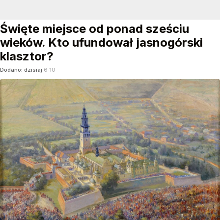
Święte miejsce od ponad sześciu
wieków. Kto ufundował jasnogórski
klasztor?
Dodano:
dzisiaj
6:10