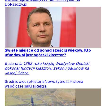
DoRzeczy.pl
Święte miejsce od ponad sześciu wieków. Kto
ufundował jasnogórski klasztor?
9 sierpnia 1382 roku książę Władysław Opolski
dokonał fundacji klasztoru zakonu paulinów na
Jasnej Górze.
Średniowiecze
Historia
Nowożytność
Historia
współczesna
Kraj
Religia