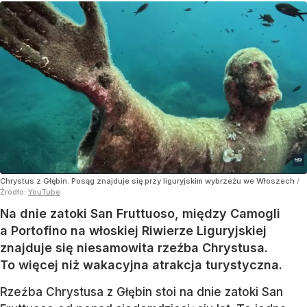
Chrystus z Głębin. Posąg znajduje się przy liguryjskim wybrzeżu we Włoszech
/
Źródło:
YouTube
Na dnie zatoki San Fruttuoso, między Camogli
a Portofino na włoskiej Riwierze Liguryjskiej
znajduje się niesamowita rzeźba Chrystusa.
To więcej niż wakacyjna atrakcja turystyczna.
Rzeźba Chrystusa z Głębin stoi na dnie zatoki San