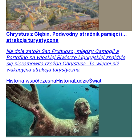
Chrystus z Głębin. Podwodny strażnik pamięci i...
atrakcja turystyczna
Na dnie zatoki San Fruttuoso, między Camogli a
Portofino na włoskiej Riwierze Liguryjskiej znajduje
się niesamowita rzeźba Chrystusa. To więcej niż
wakacyjna atrakcja turystyczna.
Historia współczesna
Historia
Ludzie
Świat