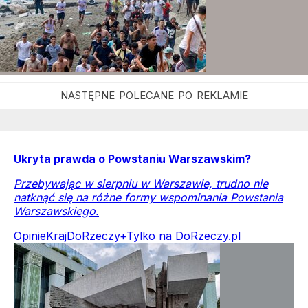
Ukryta prawda o Powstaniu Warszawskim?
Przebywając w sierpniu w Warszawie, trudno nie
natknąć się na różne formy wspominania Powstania
Warszawskiego.
Opinie
Kraj
DoRzeczy+
Tylko na DoRzeczy.pl