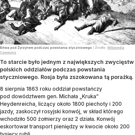
Bitwa pod Żyrzynem podczas powstania styczniowego
/ Źródło:
Wikimedia
Commons
To starcie było jednym z największych zwycięstw
polskich oddziałów podczas powstania
styczniowego. Rosja była zszokowana tą porażką.
8 sierpnia 1863 roku oddział powstańczy
pod dowództwem gen. Michała „Kruka”
Heydenreicha, liczący około 1800 piechoty i 200
jazdy, zaskoczył rosyjski konwój, w skład którego
wchodziło 500 żołnierzy oraz 2 działa. Konwój
eskortował transport pieniędzy w kwocie około 200
tysięcy rubli.