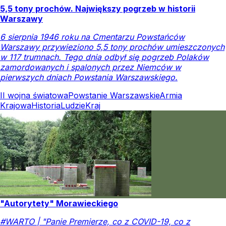
5,5 tony prochów. Największy pogrzeb w historii
Warszawy
6 sierpnia 1946 roku na Cmentarzu Powstańców
Warszawy przywieziono 5,5 tony prochów umieszczonych
w 117 trumnach. Tego dnia odbył się pogrzeb Polaków
zamordowanych i spalonych przez Niemców w
pierwszych dniach Powstania Warszawskiego.
II wojna światowa
Powstanie Warszawskie
Armia
Krajowa
Historia
Ludzie
Kraj
"Autorytety" Morawieckiego
#WARTO | "Panie Premierze, co z COVID-19, co z