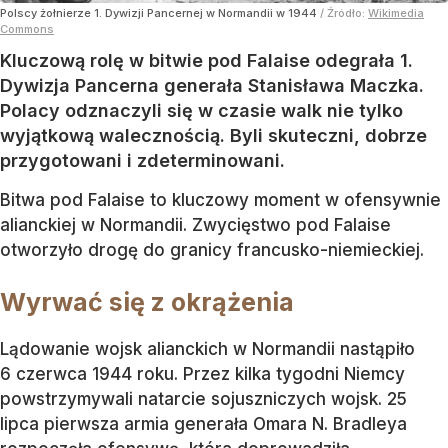
Polscy żołnierze 1. Dywizji Pancernej w Normandii w 1944
/ Źródło:
Wikimedia
Commons
Kluczową rolę w bitwie pod Falaise odegrała 1.
Dywizja Pancerna generała Stanisława Maczka.
Polacy odznaczyli się w czasie walk nie tylko
wyjątkową walecznością. Byli skuteczni, dobrze
przygotowani i zdeterminowani.
Bitwa pod Falaise to kluczowy moment w ofensywnie
alianckiej w Normandii. Zwycięstwo pod Falaise
otworzyło drogę do granicy francusko-niemieckiej.
Wyrwać się z okrążenia
Lądowanie wojsk alianckich w Normandii nastąpiło
6 czerwca 1944 roku. Przez kilka tygodni Niemcy
powstrzymywali natarcie sojuszniczych wojsk. 25
lipca pierwsza armia generała Omara N. Bradleya