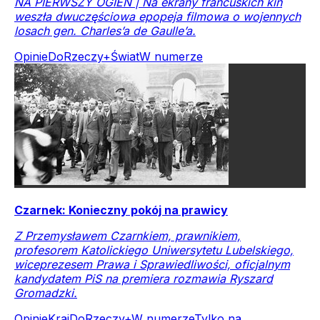
NA PIERWSZY OGIEŃ | Na ekrany francuskich kin
weszła dwuczęściowa epopeja filmowa o wojennych
losach gen. Charles’a de Gaulle’a.
Opinie
DoRzeczy+
Świat
W numerze
Czarnek: Konieczny pokój na prawicy
Z Przemysławem Czarnkiem, prawnikiem,
profesorem Katolickiego Uniwersytetu Lubelskiego,
wiceprezesem Prawa i Sprawiedliwości, oficjalnym
kandydatem PiS na premiera rozmawia Ryszard
Gromadzki.
Opinie
Kraj
DoRzeczy+
W numerze
Tylko na