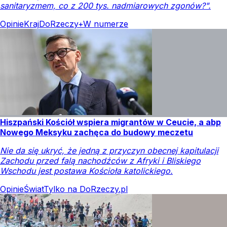
sanitaryzmem, co z 200 tys. nadmiarowych zgonów?".
Opinie
Kraj
DoRzeczy+
W numerze
Hiszpański Kościół wspiera migrantów w Ceucie, a abp
Nowego Meksyku zachęca do budowy meczetu
Nie da się ukryć, że jedną z przyczyn obecnej kapitulacji
Zachodu przed falą nachodźców z Afryki i Bliskiego
Wschodu jest postawa Kościoła katolickiego.
Opinie
Świat
Tylko na DoRzeczy.pl