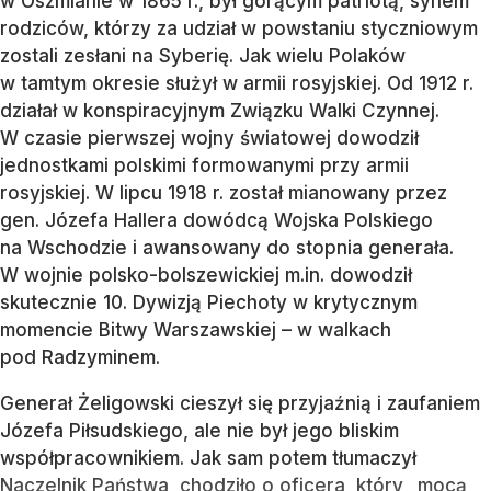
w Oszmianie w 1865 r., był gorącym patriotą, synem
rodziców, którzy za udział w powstaniu styczniowym
zostali zesłani na Syberię. Jak wielu Polaków
w tamtym okresie służył w armii rosyjskiej. Od 1912 r.
działał w konspiracyjnym Związku Walki Czynnej.
W czasie pierwszej wojny światowej dowodził
jednostkami polskimi formowanymi przy armii
rosyjskiej. W lipcu 1918 r. został mianowany przez
gen. Józefa Hallera dowódcą Wojska Polskiego
na Wschodzie i awansowany do stopnia generała.
W wojnie polsko-bolszewickiej m.in. dowodził
skutecznie 10. Dywizją Piechoty w krytycznym
momencie Bitwy Warszawskiej – w walkach
pod Radzyminem.
Generał Żeligowski cieszył się przyjaźnią i zaufaniem
Józefa Piłsudskiego, ale nie był jego bliskim
współpracownikiem. Jak sam potem tłumaczył
Naczelnik Państwa, chodziło o oficera, który „mocą