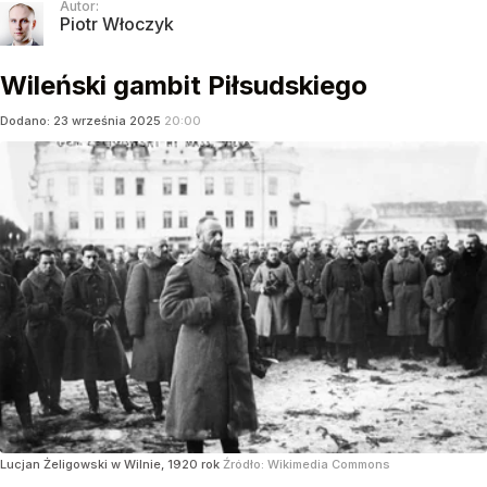
Autor:
Piotr Włoczyk
Wileński gambit Piłsudskiego
Dodano:
23
września
2025
20:00
Lucjan Żeligowski w Wilnie, 1920 rok
Źródło:
Wikimedia Commons