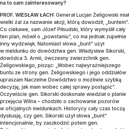
na to sam zainteresowany?
PROF. WIESŁAW ŁACH:
Generał Lucjan Żeligowski miał
wielki żal za nazwanie akcji, którą dowodził, „buntem”.
Co ciekawe, sam Józef Piłsudski, który wymyślił cały
ten plan, mówił o „powstaniu”, co ma jednak zupełnie
inny wydźwięk. Natomiast słowa „bunt” użył
w meldunku do dowództwa gen. Władysław Sikorski,
dowódca 3. Armii, ówczesny zwierzchnik gen.
Żeligowskiego, pisząc: „Wobec najwyraźniejszego
buntu ze strony gen. Żeligowskiego i jego oddziałów
upraszam Naczelne Dowództwo o możliwie szybką
decyzję, jak mam wobec całej sprawy postąpić”.
Oczywiście gen. Sikorski doskonale wiedział o planie
przejęcia Wilna – chodziło o zachowanie pozorów
w oficjalnych meldunkach. Historycy cały czas toczą
dyskusję, czy gen. Sikorski użył słowa „bunt”
intencjonalnie, by zaszkodzić potem gen.