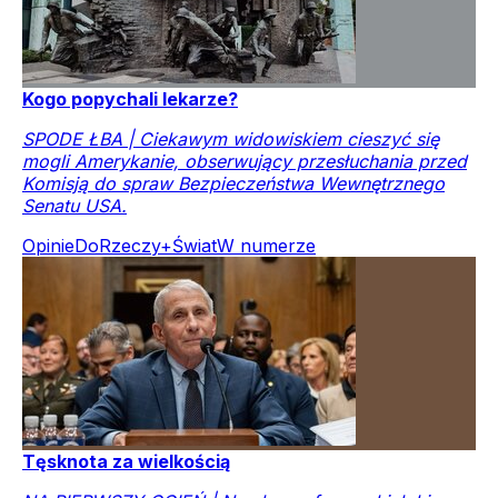
Kogo popychali lekarze?
SPODE ŁBA | Ciekawym widowiskiem cieszyć się
mogli Amerykanie, obserwujący przesłuchania przed
Komisją do spraw Bezpieczeństwa Wewnętrznego
Senatu USA.
Opinie
DoRzeczy+
Świat
W numerze
Tęsknota za wielkością