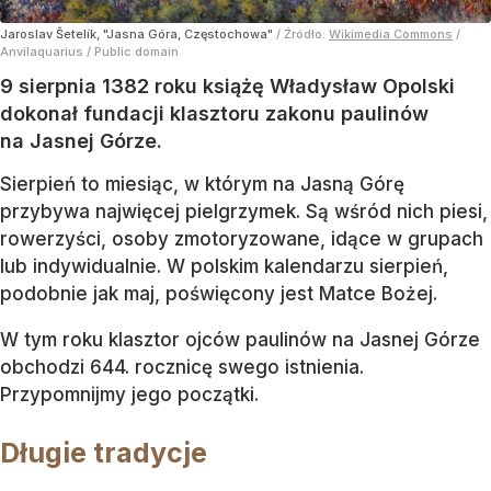
Jaroslav Šetelík, "Jasna Góra, Częstochowa"
/ Źródło:
Wikimedia Commons
/
Anvilaquarius / Public domain
9 sierpnia 1382 roku książę Władysław Opolski
dokonał fundacji klasztoru zakonu paulinów
na Jasnej Górze.
Sierpień to miesiąc, w którym na Jasną Górę
przybywa najwięcej pielgrzymek. Są wśród nich piesi,
rowerzyści, osoby zmotoryzowane, idące w grupach
lub indywidualnie. W polskim kalendarzu sierpień,
podobnie jak maj, poświęcony jest Matce Bożej.
W tym roku klasztor ojców paulinów na Jasnej Górze
obchodzi 644. rocznicę swego istnienia.
Przypomnijmy jego początki.
Długie tradycje