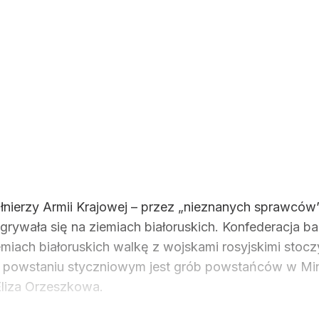
łnierzy Armii Krajowej – przez „nieznanych sprawcó
zgrywała się na ziemiach białoruskich. Konfederacja b
iemiach białoruskich walkę z wojskami rosyjskimi stoc
 powstaniu styczniowym jest grób powstańców w Mini
liza Orzeszkowa.