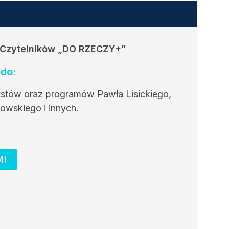
 Czytelników
„DO RZECZY+”
do:
ystów oraz programów Pawła Lisickiego,
owskiego i innych.
MI