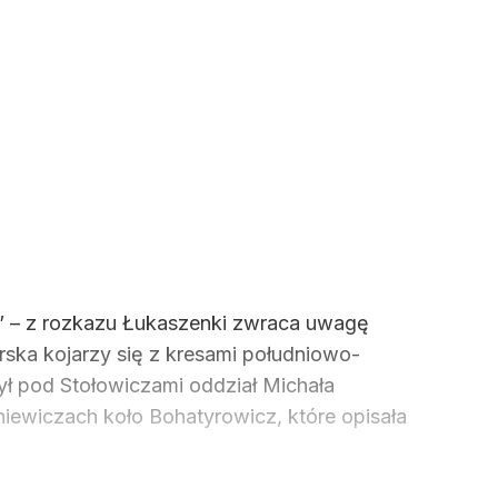
w” – z rozkazu Łukaszenki zwraca uwagę
arska kojarzy się z kresami południowo-
zył pod Stołowiczami oddział Michała
ewiczach koło Bohatyrowicz, które opisała