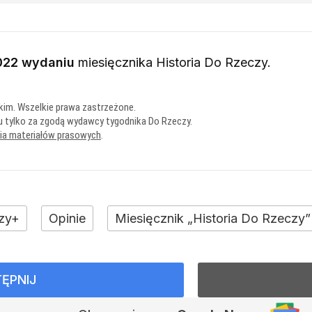
022 wydaniu
miesięcznika
Historia Do Rzeczy
.
kim. Wszelkie prawa zastrzeżone.
u tylko za zgodą wydawcy tygodnika Do Rzeczy.
nia materiałów prasowych
.
zy+
Opinie
Miesięcznik „Historia Do Rzeczy”
ĘPNIJ