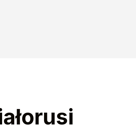
 Termopilach
towa po polsku
kazują, co potrafią
iałorusi