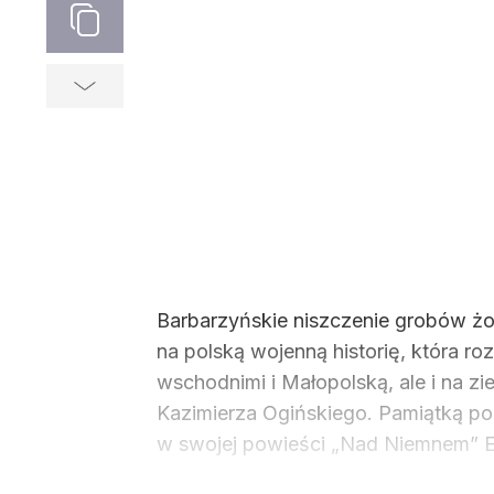
Barbarzyńskie niszczenie grobów żo
na polską wojenną historię, która ro
wschodnimi i Małopolską, ale i na z
Kazimierza Ogińskiego. Pamiątką po
w swojej powieści „Nad Niemnem” E