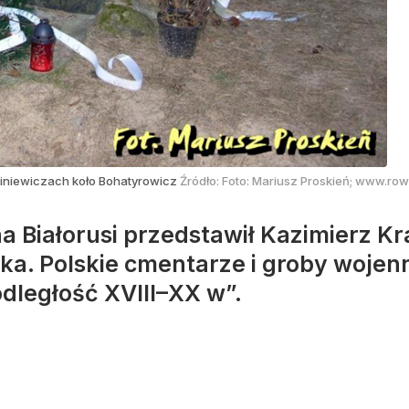
niewiczach koło Bohatyrowicz
Źródło:
Foto: Mariusz Proskień; www.row
na Białorusi przedstawił Kazimierz Kr
ka. Polskie cmentarze i groby wojen
dległość XVIII–XX w”.