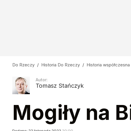
Trzystu niezwyciężonych. Prawda i legenda o
dodaj
Nauczyciele z łapanki, czyli katastrofa oświa
14
Do Rzeczy
/
Historia Do Rzeczy
/
Historia współczesna
"Zemsta na Niemcach". Ludzie gen. Maczka po
Autor:
Tomasz Stańczyk
1
Mogiły na B
Dodano:
22
listopada
2022
20:00