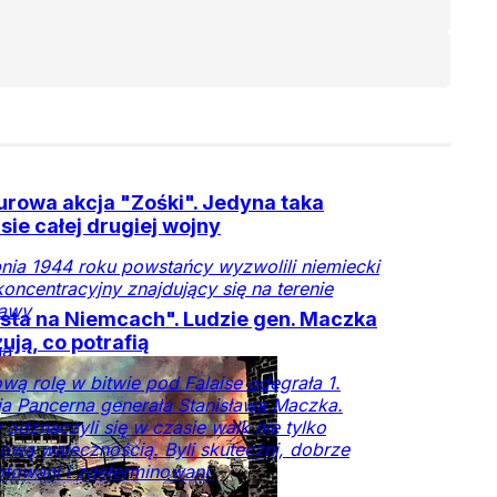
rowa akcja "Zośki". Jedyna taka
sie całej drugiej wojny
pnia 1944 roku powstańcy wyzwolili niemiecki
oncentracyjny znajdujący się na terenie
awy
ta na Niemcach". Ludzie gen. Maczka
ują, co potrafią
na
owa
Powstanie
wą rolę w bitwie pod Falaise odegrała 1.
awskie
Armia
a Pancerna generała Stanisława Maczka.
wa
Holokaust
Historia
Ludzie
Kraj
 odznaczyli się w czasie walk nie tylko
ową walecznością. Byli skuteczni, dobrze
towani i zdeterminowani.