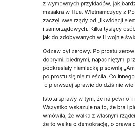
z wymownych przykładów, jak bardzo 
masakra w Hue. Wietnamczycy z Półn
zaczęli swe rządy od „likwidacji e
i samorządowych. Kilka tysięcy osób 
jak do zdobywanych w II wojnie świa
Odzew był zerowy. Po prostu zerowy
dobrymi, biednymi, napadniętymi prz
podkreślały niemiecką pisownią „Am
po prostu się nie mieściła. Co inne
o pierwszej sprawie do dziś nie wi
Istota sprawy w tym, że na pewno ni
Wszystko wskazuje na to, że brali pi
wmówiła, że walka z własnym rządem
że to walka o demokrację, o prawa 