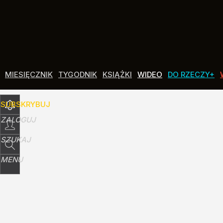
Udostępnij
0
Skomentuj
MIESIĘCZNIK
TYGODNIK
KSIĄŻKI
WIDEO
DO RZECZY+
SUBSKRYBUJ
ZALOGUJ
SZUKAJ
MENU