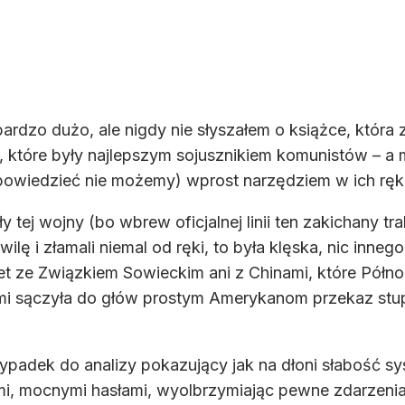
ardzo dużo, ale nigdy nie słyszałem o książce, która 
które były najlepszym sojusznikiem komunistów – a
powiedzieć nie możemy) wprost narzędziem w ich ręk
ły tej wojny (bo wbrew oficjalnej linii ten zakichany t
hwilę i złamali niemal od ręki, to była klęska, nic inn
et ze Związkiem Sowieckim ani z Chinami, które Północ
latami sączyła do głów prostym Amerykanom przekaz 
adek do analizy pokazujący jak na dłoni słabość sys
i, mocnymi hasłami, wyolbrzymiając pewne zdarzenia 