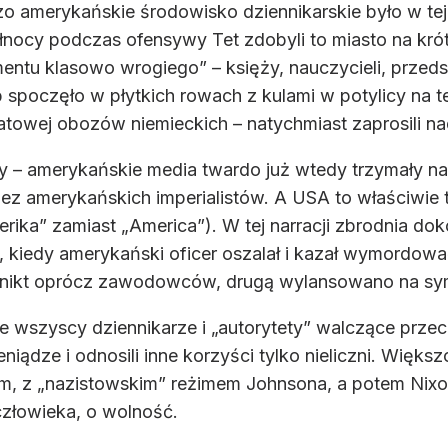
amerykańskie środowisko dziennikarskie było w tej s
ocy podczas ofensywy Tet zdobyli to miasto na krót
lementu klasowo wrogiego” – księży, nauczycieli, prz
spoczęło w płytkich rowach z kulami w potylicy na ter
towej obozów niemieckich – natychmiast zaprosili nad
 – amerykańskie media twardo już wtedy trzymały narr
ez amerykańskich imperialistów. A USA to właściwie t
erika” zamiast „America”). W tej narracji zbrodnia 
go, kiedy amerykański oficer oszalał i kazał wymordow
e nikt oprócz zawodowców, drugą wylansowano na sym
e wszyscy dziennikarze i „autorytety” walczące przeci
eniądze i odnosili inne korzyści tylko nieliczni. Wię
, z „nazistowskim” reżimem Johnsona, a potem Nixon
człowieka, o wolność.