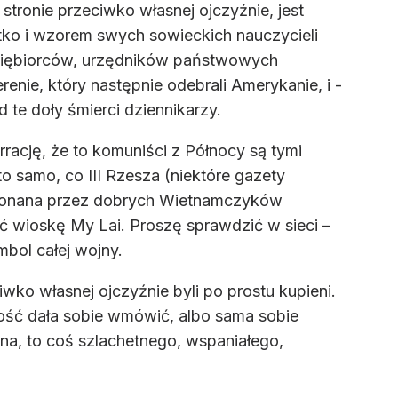
tronie przeciwko własnej ojczyźnie, jest
ko i wzorem swych sowieckich nauczycieli
edsiębiorców, urzędników państwowych
enie, który następnie odebrali Amerykanie, i -
 te doły śmierci dziennikarzy.
ację, że to komuniści z Północy są tymi
o samo, co III Rzesza (niektóre gazety
dokonana przez dobrych Wietnamczyków
ać wioskę My Lai. Proszę sprawdzić w sieci –
bol całej wojny.
wko własnej ojczyźnie byli po prostu kupieni.
kszość dała sobie wmówić, albo sama sobie
a, to coś szlachetnego, wspaniałego,