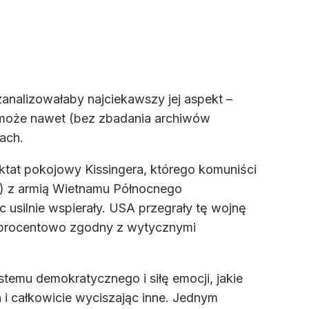
zanalizowałaby najciekawszy jej aspekt –
 może nawet (bez zbadania archiwów
ach.
raktat pokojowy Kissingera, którego komuniści
ego) z armią Wietnamu Północnego
 usilnie wspierały. USA przegrały tę wojnę
stuprocentowo zgodny z wytycznymi
temu demokratycznego i siłę emocji, jakie
i całkowicie wyciszając inne. Jednym