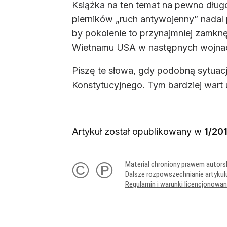
Książka na ten temat na pewno dług
pierników „ruch antywojenny” nadal
by pokolenie to przynajmniej zamkn
Wietnamu USA w następnych wojnach 
Piszę te słowa, gdy podobną sytua
Konstytucyjnego. Tym bardziej wart
Artykuł został opublikowany w
1/20
© ℗
Materiał chroniony prawem autors
Dalsze rozpowszechnianie artykuł
Regulamin i warunki licencjonowa