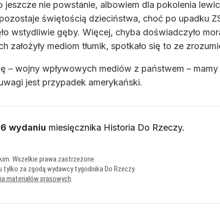
o jeszcze nie powstanie, albowiem dla pokolenia lew
 pozostaje świętością dzieciństwa, choć po upadku Z
ęło wstydliwie gęby. Więcej, chyba doświadczyło mo
założyły mediom tłumik, spotkało się to ze zrozum
cję – wojny wpływowych mediów z państwem – mamy 
 uwagi jest przypadek amerykański.
16 wydaniu
miesięcznika
Historia Do Rzeczy
.
kim. Wszelkie prawa zastrzeżone.
u tylko za zgodą wydawcy tygodnika Do Rzeczy.
nia materiałów prasowych
.