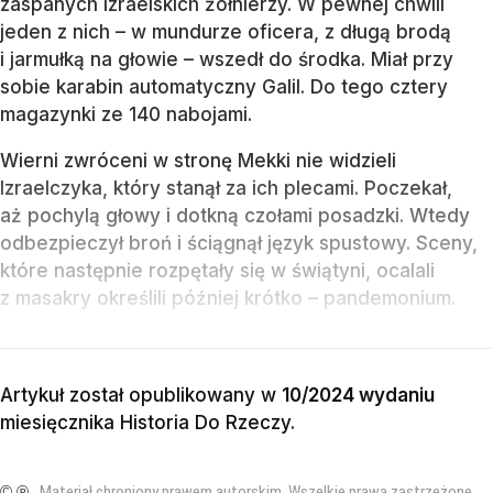
zaspanych izraelskich żołnierzy. W pewnej chwili
jeden z nich – w mundurze oficera, z długą brodą
i jarmułką na głowie – wszedł do środka. Miał przy
sobie karabin automatyczny Galil. Do tego cztery
magazynki ze 140 nabojami.
Wierni zwróceni w stronę Mekki nie widzieli
Izraelczyka, który stanął za ich plecami. Poczekał,
aż pochylą głowy i dotkną czołami posadzki. Wtedy
odbezpieczył broń i ściągnął język spustowy. Sceny,
które następnie rozpętały się w świątyni, ocalali
z masakry określili później krótko – pandemonium.
Artykuł został opublikowany w
10/2024 wydaniu
miesięcznika
Historia Do Rzeczy
.
© ℗
Materiał chroniony prawem autorskim. Wszelkie prawa zastrzeżone.