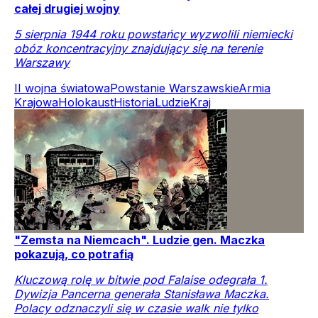
całej drugiej wojny
5 sierpnia 1944 roku powstańcy wyzwolili niemiecki
obóz koncentracyjny znajdujący się na terenie
Warszawy
II wojna światowa
Powstanie Warszawskie
Armia
Krajowa
Holokaust
Historia
Ludzie
Kraj
"Zemsta na Niemcach". Ludzie gen. Maczka
pokazują, co potrafią
Kluczową rolę w bitwie pod Falaise odegrała 1.
Dywizja Pancerna generała Stanisława Maczka.
Polacy odznaczyli się w czasie walk nie tylko