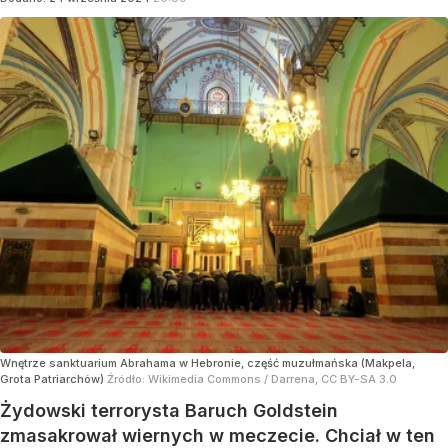
Wnętrze sanktuarium Abrahama w Hebronie, część muzułmańska (Makpela,
Grota Patriarchów)
Źródło:
Wikimedia Commons
/
Darrena, CC BY-SA 3.0
Żydowski terrorysta Baruch Goldstein
zmasakrował wiernych w meczecie. Chciał w ten