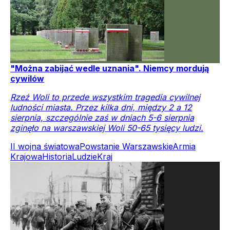
"Można zabijać wedle uznania". Niemcy mordują
cywilów
Rzeź Woli to przede wszystkim tragedia cywilnej
ludności miasta. Przez kilka dni, między 2 a 12
sierpnia, szczególnie zaś w dniach 5-6 sierpnia
zginęło na warszawskiej Woli 50-65 tysięcy ludzi.
II wojna światowa
Powstanie Warszawskie
Armia
Krajowa
Historia
Ludzie
Kraj