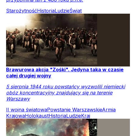
Starożytność
Historia
Ludzie
Świat
Brawurowa akcja "Zośki". Jedyna taka w czasie
całej drugiej wojny
5 sierpnia 1944 roku powstańcy wyzwolili niemiecki
obóz koncentracyjny znajdujący się na terenie
Warszawy
II wojna światowa
Powstanie Warszawskie
Armia
Krajowa
Holokaust
Historia
Ludzie
Kraj