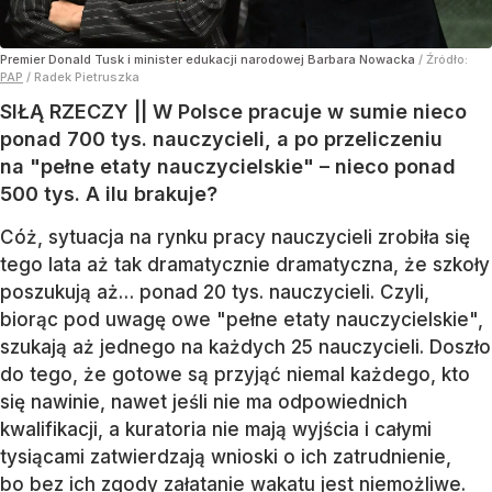
Premier Donald Tusk i minister edukacji narodowej Barbara Nowacka
/ Źródło:
PAP
/
Radek Pietruszka
SIŁĄ RZECZY || W Polsce pracuje w sumie nieco
ponad 700 tys. nauczycieli, a po przeliczeniu
na "pełne etaty nauczycielskie" – nieco ponad
500 tys. A ilu brakuje?
Cóż, sytuacja na rynku pracy nauczycieli zrobiła się
tego lata aż tak dramatycznie dramatyczna, że szkoły
poszukują aż… ponad 20 tys. nauczycieli. Czyli,
biorąc pod uwagę owe "pełne etaty nauczycielskie",
szukają aż jednego na każdych 25 nauczycieli. Doszło
do tego, że gotowe są przyjąć niemal każdego, kto
się nawinie, nawet jeśli nie ma odpowiednich
kwalifikacji, a kuratoria nie mają wyjścia i całymi
tysiącami zatwierdzają wnioski o ich zatrudnienie,
bo bez ich zgody załatanie wakatu jest niemożliwe.