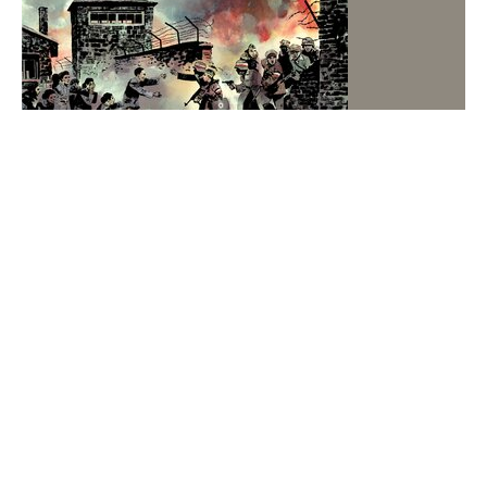
"Zemsta na Niemcach". Ludzie gen. Maczka
pokazują, co potrafią
Kluczową rolę w bitwie pod Falaise odegrała 1.
Dywizja Pancerna generała Stanisława Maczka.
Polacy odznaczyli się w czasie walk nie tylko
wyjątkową walecznością. Byli skuteczni, dobrze
przygotowani i zdeterminowani.
II wojna światowa
Historia
Ludzie
Świat
WEJDŹ NA
STRONĘ GŁÓWNĄ