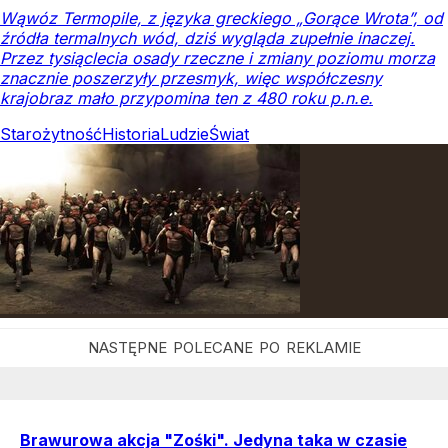
Wąwóz Termopile, z języka greckiego „Gorące Wrota”, od
źródła termalnych wód, dziś wygląda zupełnie inaczej.
Przez tysiąclecia osady rzeczne i zmiany poziomu morza
znacznie poszerzyły przesmyk, więc współczesny
krajobraz mało przypomina ten z 480 roku p.n.e.
Starożytność
Historia
Ludzie
Świat
Brawurowa akcja "Zośki". Jedyna taka w czasie