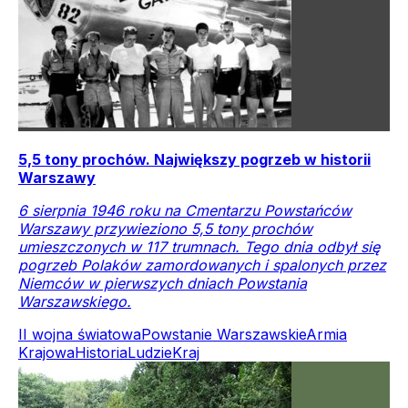
5,5 tony prochów. Największy pogrzeb w historii
Warszawy
6 sierpnia 1946 roku na Cmentarzu Powstańców
Warszawy przywieziono 5,5 tony prochów
umieszczonych w 117 trumnach. Tego dnia odbył się
pogrzeb Polaków zamordowanych i spalonych przez
Niemców w pierwszych dniach Powstania
Warszawskiego.
II wojna światowa
Powstanie Warszawskie
Armia
Krajowa
Historia
Ludzie
Kraj