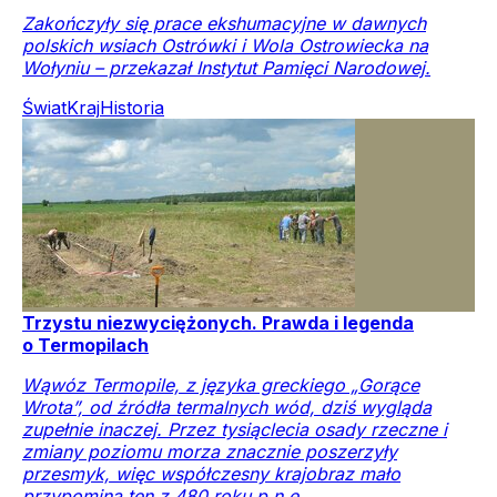
Zakończyły się prace ekshumacyjne w dawnych
polskich wsiach Ostrówki i Wola Ostrowiecka na
Wołyniu – przekazał Instytut Pamięci Narodowej.
Świat
Kraj
Historia
Trzystu niezwyciężonych. Prawda i legenda
o Termopilach
Wąwóz Termopile, z języka greckiego „Gorące
Wrota”, od źródła termalnych wód, dziś wygląda
zupełnie inaczej. Przez tysiąclecia osady rzeczne i
zmiany poziomu morza znacznie poszerzyły
przesmyk, więc współczesny krajobraz mało
przypomina ten z 480 roku p.n.e.