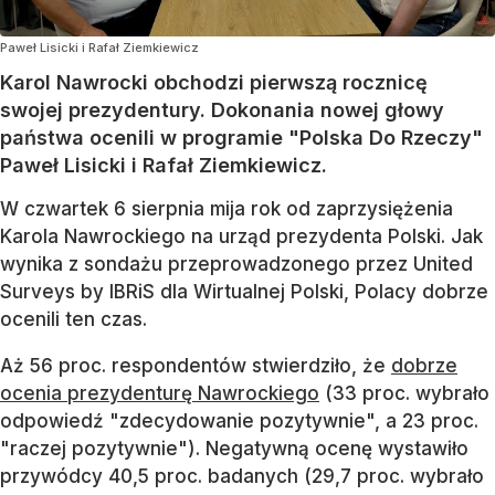
Paweł Lisicki i Rafał Ziemkiewicz
Karol Nawrocki obchodzi pierwszą rocznicę
swojej prezydentury. Dokonania nowej głowy
państwa ocenili w programie "Polska Do Rzeczy"
Paweł Lisicki i Rafał Ziemkiewicz.
W czwartek 6 sierpnia mija rok od zaprzysiężenia
Karola Nawrockiego na urząd prezydenta Polski. Jak
wynika z sondażu przeprowadzonego przez United
Surveys by IBRiS dla Wirtualnej Polski, Polacy dobrze
ocenili ten czas.
Aż 56 proc. respondentów stwierdziło, że
dobrze
ocenia prezydenturę Nawrockiego
(33 proc. wybrało
odpowiedź "zdecydowanie pozytywnie", a 23 proc.
"raczej pozytywnie"). Negatywną ocenę wystawiło
przywódcy 40,5 proc. badanych (29,7 proc. wybrało