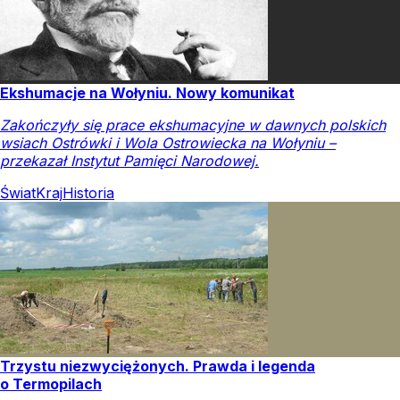
Ekshumacje na Wołyniu. Nowy komunikat
Zakończyły się prace ekshumacyjne w dawnych polskich
wsiach Ostrówki i Wola Ostrowiecka na Wołyniu –
przekazał Instytut Pamięci Narodowej.
Świat
Kraj
Historia
Trzystu niezwyciężonych. Prawda i legenda
o Termopilach