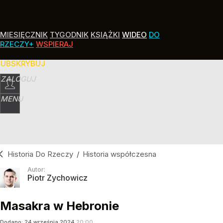
MIESIĘCZNIK
TYGODNIK
KSIĄŻKI
WIDEO
DO
RZECZY+
WSPIERAJ
SUBSKRYBUJ
ZALOGUJ
MENU
Historia Do Rzeczy
/
Historia współczesna
Autor:
Piotr Zychowicz
Masakra w Hebronie
Dodano:
24
września
2024
20:00