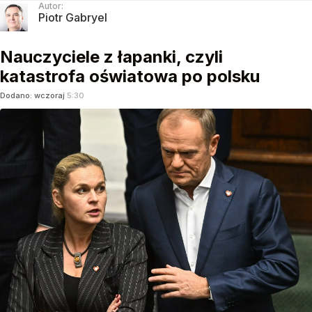
Autor:
Piotr Gabryel
Nauczyciele z łapanki, czyli
katastrofa oświatowa po polsku
Dodano:
wczoraj
5:30