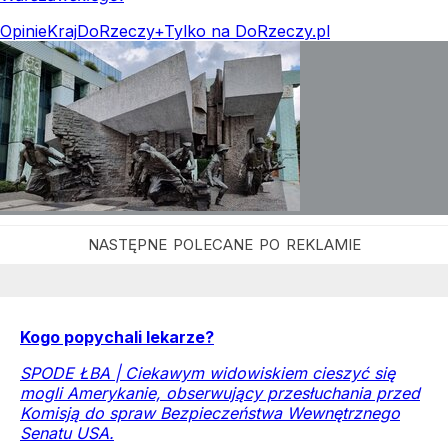
Opinie
Kraj
DoRzeczy+
Tylko na DoRzeczy.pl
Kogo popychali lekarze?
SPODE ŁBA | Ciekawym widowiskiem cieszyć się
mogli Amerykanie, obserwujący przesłuchania przed
Komisją do spraw Bezpieczeństwa Wewnętrznego
Senatu USA.