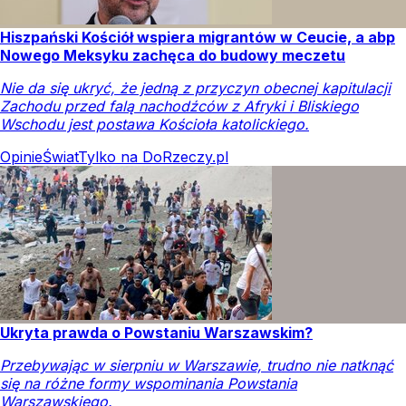
Hiszpański Kościół wspiera migrantów w Ceucie, a abp
Nowego Meksyku zachęca do budowy meczetu
Nie da się ukryć, że jedną z przyczyn obecnej kapitulacji
Zachodu przed falą nachodźców z Afryki i Bliskiego
Wschodu jest postawa Kościoła katolickiego.
Opinie
Świat
Tylko na DoRzeczy.pl
Ukryta prawda o Powstaniu Warszawskim?
Przebywając w sierpniu w Warszawie, trudno nie natknąć
się na różne formy wspominania Powstania
Warszawskiego.