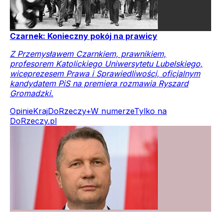
Czarnek: Konieczny pokój na prawicy
Z Przemysławem Czarnkiem, prawnikiem,
profesorem Katolickiego Uniwersytetu Lubelskiego,
wiceprezesem Prawa i Sprawiedliwości, oficjalnym
kandydatem PiS na premiera rozmawia Ryszard
Gromadzki.
Opinie
Kraj
DoRzeczy+
W numerze
Tylko na
DoRzeczy.pl