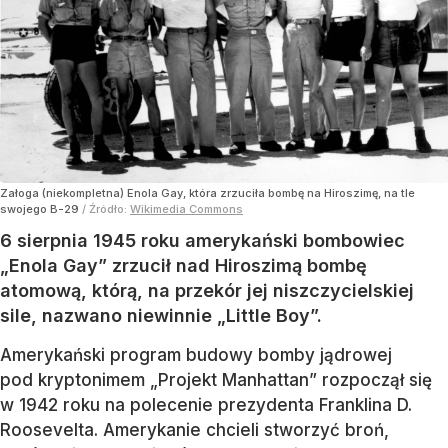
Załoga (niekompletna) Enola Gay, która zrzuciła bombę na Hiroszimę, na tle
swojego B-29
/ Źródło:
Wikimedia Commons
6 sierpnia 1945 roku amerykański bombowiec
„Enola Gay” zrzucił nad Hiroszimą bombę
atomową, którą, na przekór jej niszczycielskiej
sile, nazwano niewinnie „Little Boy”.
Amerykański program budowy bomby jądrowej
pod kryptonimem „Projekt Manhattan” rozpoczął się
w 1942 roku na polecenie prezydenta Franklina D.
Roosevelta. Amerykanie chcieli stworzyć broń,