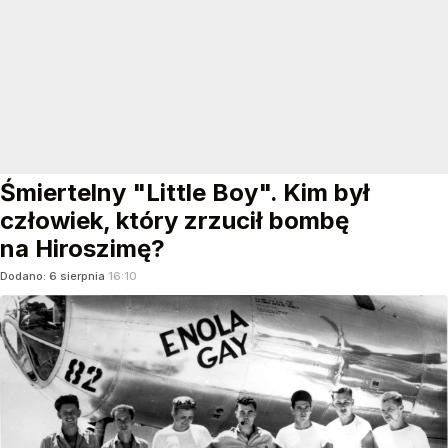
Śmiertelny "Little Boy". Kim był
człowiek, który zrzucił bombę
na Hiroszimę?
Dodano:
6
sierpnia
16:10