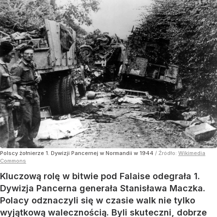
Polscy żołnierze 1. Dywizji Pancernej w Normandii w 1944
/ Źródło:
Wikimedia
Commons
Kluczową rolę w bitwie pod Falaise odegrała 1.
Dywizja Pancerna generała Stanisława Maczka.
Polacy odznaczyli się w czasie walk nie tylko
wyjątkową walecznością. Byli skuteczni, dobrze