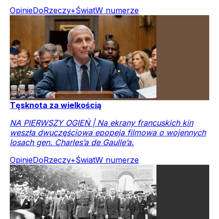
Opinie
DoRzeczy+
Świat
W numerze
Tęsknota za wielkością
NA PIERWSZY OGIEŃ | Na ekrany francuskich kin
weszła dwuczęściowa epopeja filmowa o wojennych
losach gen. Charles’a de Gaulle’a.
Opinie
DoRzeczy+
Świat
W numerze