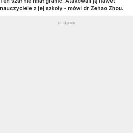
Ten szał nie miał granic. Atakowali ją nawet
nauczyciele z jej szkoły - mówi dr Zehao Zhou.