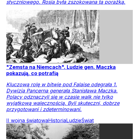
styczniowego. Rosja była zszokowana tą porażką.
"Zemsta na Niemcach". Ludzie gen. Maczka
pokazują, co potrafią
Kluczową rolę w bitwie pod Falaise odegrała 1.
Dywizja Pancerna generała Stanisława Maczka.
Polacy odznaczyli się w czasie walk nie tylko
wyjątkową walecznością. Byli skuteczni, dobrze
przygotowani i zdeterminowani.
II wojna światowa
Historia
Ludzie
Świat