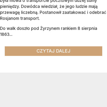
była mowa o transporcie pocztowym dużej sumy
pieniędzy. Dowódca wiedział, że jego ludzie mają
przewagę liczebną. Postanowił zaatakować i odebrać
Rosjanom transport.
Do walk doszło pod Żyrzynem rankiem 8 sierpnia
1863...
CZYTAJ DALEJ