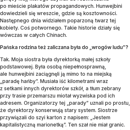
po mieście plakatów propagandowych. Hunwejbini
dowiedzieli się wreszcie, gdzie są kosztowności.
Następnego dnia widziałem poparzoną twarz tej
kobiety. Coś potwornego. Takie historie działy się
wówczas w całych Chinach.
Pańska rodzina też zaliczana była do „wrogów ludu”?
Tak. Moja siostra była dyrektorką małej szkoły
podstawowej. Była osobą niepełnosprawną,
ale hunwejbini zaciągnęli ją mimo to na miejską
„paradę hańby”. Musiała iść kilometrami wraz
z setkami innych dyrektorów szkół, a tłum zebrany
przy trasie przemarszu miotał wyzwiska pod ich
adresem. Organizatorzy tej „parady” uznali po prostu,
że dyrektorzy konserwują stary system. Siostrze
przywiązali do szyi karton z napisem: „Jestem
kapitalistyczną marionetką”. Ten szał nie miał granic.