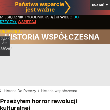
ROZWIŃ
▼
MIESIĘCZNIK
TYGODNIK
KSIĄŻKI
WIDEO
DO
RZECZY+
WSPIERAJ
SUBSKRYBUJ
HISTORIA WSPÓŁCZESNA
ZALOGUJ
MENU
Historia Do Rzeczy
/
Historia współczesna
Przeżyłem horror rewolucji
kulturalnej