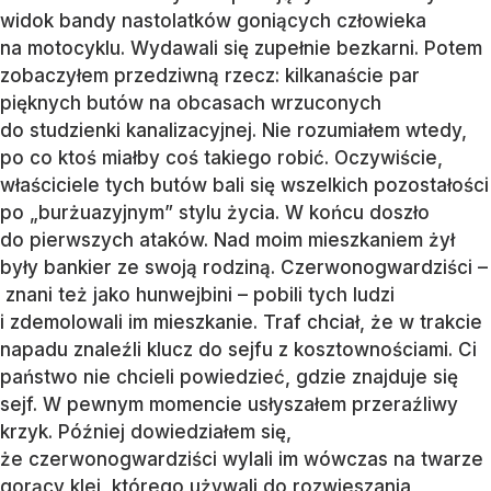
widok bandy nastolatków goniących człowieka
na motocyklu. Wydawali się zupełnie bezkarni. Potem
zobaczyłem przedziwną rzecz: kilkanaście par
pięknych butów na obcasach wrzuconych
do studzienki kanalizacyjnej. Nie rozumiałem wtedy,
po co ktoś miałby coś takiego robić. Oczywiście,
właściciele tych butów bali się wszelkich pozostałości
po „burżuazyjnym” stylu życia. W końcu doszło
do pierwszych ataków. Nad moim mieszkaniem żył
były bankier ze swoją rodziną. Czerwonogwardziści –
znani też jako hunwejbini – pobili tych ludzi
i zdemolowali im mieszkanie. Traf chciał, że w trakcie
napadu znaleźli klucz do sejfu z kosztownościami. Ci
państwo nie chcieli powiedzieć, gdzie znajduje się
sejf. W pewnym momencie usłyszałem przeraźliwy
krzyk. Później dowiedziałem się,
że czerwonogwardziści wylali im wówczas na twarze
gorący klej, którego używali do rozwieszania