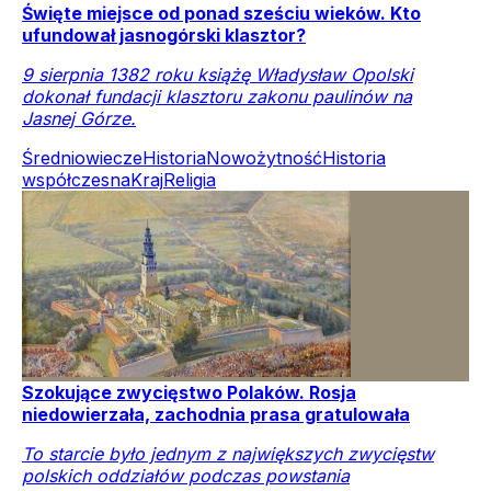
Święte miejsce od ponad sześciu wieków. Kto
ufundował jasnogórski klasztor?
9 sierpnia 1382 roku książę Władysław Opolski
dokonał fundacji klasztoru zakonu paulinów na
Jasnej Górze.
Średniowiecze
Historia
Nowożytność
Historia
współczesna
Kraj
Religia
Szokujące zwycięstwo Polaków. Rosja
niedowierzała, zachodnia prasa gratulowała
To starcie było jednym z największych zwycięstw
polskich oddziałów podczas powstania