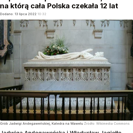
na którą cała Polska czekała 12 lat
Dodano:
13
lipca
2022
10:32
Grób Jadwigi Andegaweńskiej, Katedra na Wawelu
Źródło:
Wikimedia Commons
Jadwiga Andegaweńska i Władysław Jagiełło