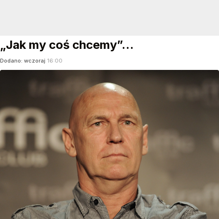
„Jak my coś chcemy”…
Dodano:
wczoraj
16:00