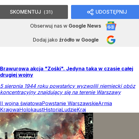
SKOMENTUJ
UDOSTĘPNIJ
31
Obserwuj nas
w
Google News
Dodaj jako
źródło w Google
Brawurowa akcja "Zośki". Jedyna taka w czasie całej
drugiej wojny
5 sierpnia 1944 roku powstańcy wyzwolili niemiecki obóz
koncentracyjny znajdujący się na terenie Warszawy
II wojna światowa
Powstanie Warszawskie
Armia
Krajowa
Holokaust
Historia
Ludzie
Kraj