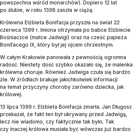
powszechna wśród monarchów). Dopiero 12 lat
po ślubie, w roku 1398 zaszła w ciążę.
Królewna Elżbieta Bonifacja przyszła na świat 22
czerwca 1399 r. Imiona otrzymała po babce Elżbiecie
Bośniaczce (matce Jadwigi) oraz na cześć papieża
Bonifacego IX, który był jej ojcem chrzestnym.
W całym Krakowie panowała z pewnością ogromna
radość. Niestety dość szybko okazało się, że maleńka
królewna choruje. Również Jadwiga czuła się bardzo
źle. W źródłach brakuje jakichkolwiek informacji
na temat przyczyny choroby zarówno dziecka, jak
królowej.
13 lipca 1399 r. Elżbieta Bonifacja zmarła. Jan Długosz
przekazał, że fakt ten był ukrywany przed Jadwigą,
lecz nie wiadomo, czy faktycznie tak było. Tak
czy inaczej królowa musiała być wówczas już bardzo