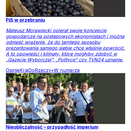
PiS w przebraniu
Mateusz Morawiecki opierał swoje koncepcje
gospodarcze na postępowych ekonomistach i można
odnieść wrażenie, że do tamtego sposobu
prezentowania samego siebie chce właśnie powrócić.
A to opowieści i klimaty, które mogłyby zdobyć w
„Gazecie Wyborczej”, „Polityce” czy TVN24 uznanie.
Opinie
Kraj
DoRzeczy+
W numerze
Nieobliczalność – przypadłość imperium