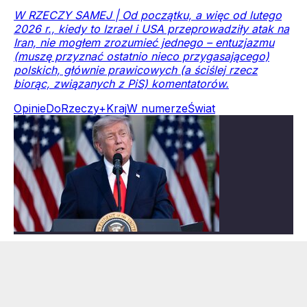
W RZECZY SAMEJ | Od początku, a więc od lutego
2026 r., kiedy to Izrael i USA przeprowadziły atak na
Iran, nie mogłem zrozumieć jednego – entuzjazmu
(muszę przyznać ostatnio nieco przygasającego)
polskich, głównie prawicowych (a ściślej rzecz
biorąc, związanych z PiS) komentatorów.
Opinie
DoRzeczy+
Kraj
W numerze
Świat