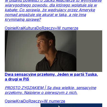
w pisaniu powieści o Jacku Reacherze to wymyślenie
wiarygodnego powodu, dla którego wplątuje się w
kabałę: Co sprawia, że wędrujący przez Amerykę
nomad angażuje się akurat w taką, a nie inną
kryminalną sprawę?
Opinie
Kraj
Kultura
DoRzeczy+
W numerze
Dwa sensacyjne przełomy. Jeden w partii Tuska,
a drugi w PiS
PROSTO ZYGZAKIEM | Są dwa wielkie, sensacyjne
przełomy. Najpierw o pierwszym z nich.
Opinie
Kraj
DoRzeczy+
W numerze