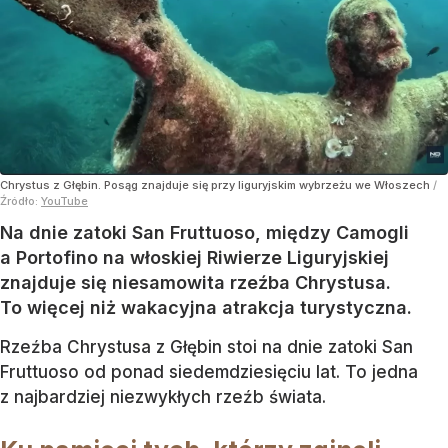
Chrystus z Głębin. Posąg znajduje się przy liguryjskim wybrzeżu we Włoszech
/
Źródło:
YouTube
Na dnie zatoki San Fruttuoso, między Camogli
a Portofino na włoskiej Riwierze Liguryjskiej
znajduje się niesamowita rzeźba Chrystusa.
To więcej niż wakacyjna atrakcja turystyczna.
Rzeźba Chrystusa z Głębin stoi na dnie zatoki San
Fruttuoso od ponad siedemdziesięciu lat. To jedna
z najbardziej niezwykłych rzeźb świata.