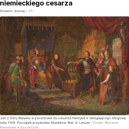
niemieckiego cesarza
Dodano:
dzisiaj
5:45
Jan z Góry Wawelu w poselstwie do cesarza Henryka V oblegającego Głogowę
roku 1109. Początek przydomku Skarbków. Mal. A. Lesser
/ Źródło:
Muzeum
Narodowe w Szczecinie