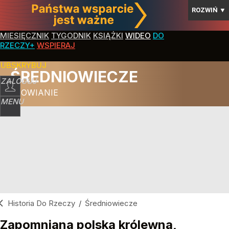
ROZWIŃ
▼
MIESIĘCZNIK
TYGODNIK
KSIĄŻKI
WIDEO
DO
RZECZY+
WSPIERAJ
SUBSKRYBUJ
ŚREDNIOWIECZE
ZALOGUJ
SŁOWIANIE
MENU
Historia Do Rzeczy
/
Średniowiecze
Zapomniana polska królewna,