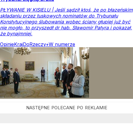
PŁYWANIE W KISIELU | Jeśli sądził ktoś, że po błazeńskim
składaniu przez tuskowych nominatów do Trybunału
Konstytucyjnego ślubowania wobec ściany głupiej już być
nie mogło, to przyszedł dr hab. Sławomir Patyra i pokazał,
że bynajmniej.
Opinie
Kraj
DoRzeczy+
W numerze