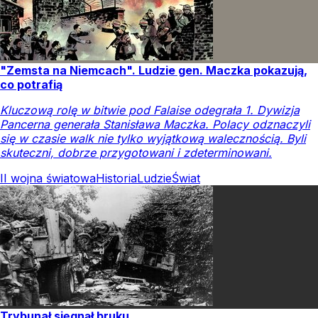
"Zemsta na Niemcach". Ludzie gen. Maczka pokazują,
co potrafią
Kluczową rolę w bitwie pod Falaise odegrała 1. Dywizja
Pancerna generała Stanisława Maczka. Polacy odznaczyli
się w czasie walk nie tylko wyjątkową walecznością. Byli
skuteczni, dobrze przygotowani i zdeterminowani.
II wojna światowa
Historia
Ludzie
Świat
Trybunał sięgnął bruku