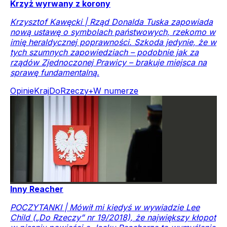
Krzyż wyrwany z korony
Krzysztof Kawęcki | Rząd Donalda Tuska zapowiada
nową ustawę o symbolach państwowych, rzekomo w
imię heraldycznej poprawności. Szkoda jedynie, że w
tych szumnych zapowiedziach – podobnie jak za
rządów Zjednoczonej Prawicy – brakuje miejsca na
sprawę fundamentalną.
Opinie
Kraj
DoRzeczy+
W numerze
Inny Reacher
POCZYTANKI | Mówił mi kiedyś w wywiadzie Lee
Child („Do Rzeczy” nr 19/2018), że największy kłopot