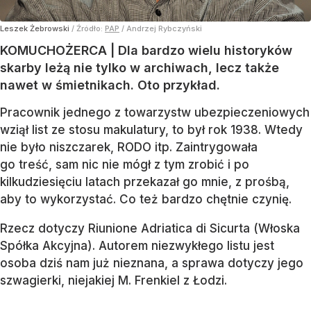
Leszek Żebrowski
/ Źródło:
PAP
/
Andrzej Rybczyński
KOMUCHOŻERCA | Dla bardzo wielu historyków
skarby leżą nie tylko w archiwach, lecz także
nawet w śmietnikach. Oto przykład.
Pracownik jednego z towarzystw ubezpieczeniowych
wziął list ze stosu makulatury, to był rok 1938. Wtedy
nie było niszczarek, RODO itp. Zaintrygowała
go treść, sam nic nie mógł z tym zrobić i po
kilkudziesięciu latach przekazał go mnie, z prośbą,
aby to wykorzystać. Co też bardzo chętnie czynię.
Rzecz dotyczy Riunione Adriatica di Sicurta (Włoska
Spółka Akcyjna). Autorem niezwykłego listu jest
osoba dziś nam już nieznana, a sprawa dotyczy jego
szwagierki, niejakiej M. Frenkiel z Łodzi.