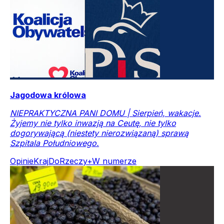
Jagodowa królowa
NIEPRAKTYCZNA PANI DOMU | Sierpień, wakacje.
Żyjemy nie tylko inwazją na Ceutę, nie tylko
dogorywającą (niestety nierozwiązaną) sprawą
Szpitala Południowego.
Opinie
Kraj
DoRzeczy+
W numerze