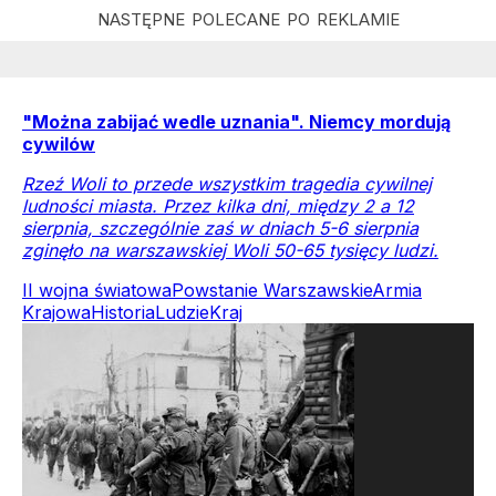
"Można zabijać wedle uznania". Niemcy mordują
cywilów
Rzeź Woli to przede wszystkim tragedia cywilnej
ludności miasta. Przez kilka dni, między 2 a 12
sierpnia, szczególnie zaś w dniach 5-6 sierpnia
zginęło na warszawskiej Woli 50-65 tysięcy ludzi.
II wojna światowa
Powstanie Warszawskie
Armia
Krajowa
Historia
Ludzie
Kraj