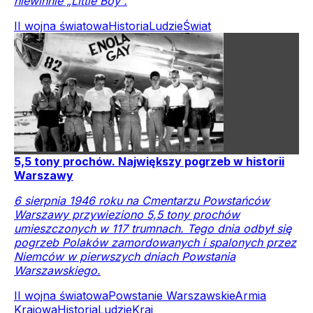
niewinnie „Little Boy”.
II wojna światowa
Historia
Ludzie
Świat
5,5 tony prochów. Największy pogrzeb w historii
Warszawy
6 sierpnia 1946 roku na Cmentarzu Powstańców
Warszawy przywieziono 5,5 tony prochów
umieszczonych w 117 trumnach. Tego dnia odbył się
pogrzeb Polaków zamordowanych i spalonych przez
Niemców w pierwszych dniach Powstania
Warszawskiego.
II wojna światowa
Powstanie Warszawskie
Armia
Krajowa
Historia
Ludzie
Kraj