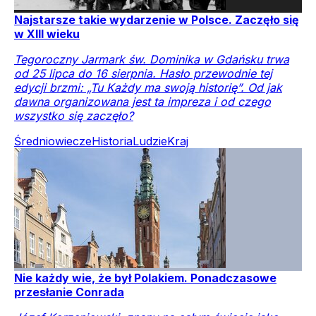
Najstarsze takie wydarzenie w Polsce. Zaczęło się
w XIII wieku
Tegoroczny Jarmark św. Dominika w Gdańsku trwa
od 25 lipca do 16 sierpnia. Hasło przewodnie tej
edycji brzmi: „Tu Każdy ma swoją historię”. Od jak
dawna organizowana jest ta impreza i od czego
wszystko się zaczęło?
Średniowiecze
Historia
Ludzie
Kraj
Nie każdy wie, że był Polakiem. Ponadczasowe
przesłanie Conrada