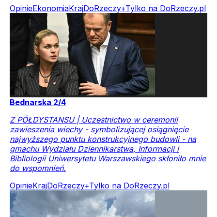
Opinie
Ekonomia
Kraj
DoRzeczy+
Tylko na DoRzeczy.pl
Bednarska 2/4
Z PÓŁDYSTANSU | Uczestnictwo w ceremonii
zawieszenia wiechy - symbolizującej osiągnięcie
najwyższego punktu konstrukcyjnego budowli - na
gmachu Wydziału Dziennikarstwa, Informacji i
Bibliologii Uniwersytetu Warszawskiego skłoniło mnie
do wspomnień.
Opinie
Kraj
DoRzeczy+
Tylko na DoRzeczy.pl