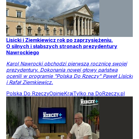
Lisicki i Ziemkiewicz rok po zaprzysiężeniu.
O silnych i słabszych stronach prezydentury
Nawrockiego
Karol Nawrocki obchodzi pierwszą rocznicę swojej
prezydentury. Dokonania nowej głowy państwa
ocenili w programie "Polska Do Rzeczy" Paweł Lisicki
i Rafał Ziemkiewicz.
Polska Do Rzeczy
Opinie
Kraj
Tylko na DoRzeczy.pl