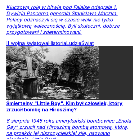
Kluczową rolę w bitwie pod Falaise odegrała 1.
Dywizja Pancerna generała Stanisława Maczka.
Polacy odznaczyli się w czasie walk nie tylko
wyjątkową walecznością. Byli skuteczni, dobrze
przygotowani i zdeterminowani.
II wojna światowa
Historia
Ludzie
Świat
Śmiertelny "Little Boy". Kim był człowiek, który
zrzucił bombę na Hiroszimę?
6 sierpnia 1945 roku amerykański bombowiec „Enola
Gay” zrzucił nad Hiroszimą bombę atomową, którą,
na przekór jej niszczycielskiej sile, nazwano