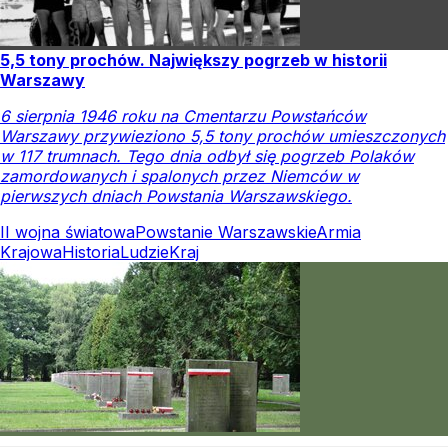
5,5 tony prochów. Największy pogrzeb w historii
Warszawy
6 sierpnia 1946 roku na Cmentarzu Powstańców
Warszawy przywieziono 5,5 tony prochów umieszczonych
w 117 trumnach. Tego dnia odbył się pogrzeb Polaków
zamordowanych i spalonych przez Niemców w
pierwszych dniach Powstania Warszawskiego.
II wojna światowa
Powstanie Warszawskie
Armia
Krajowa
Historia
Ludzie
Kraj