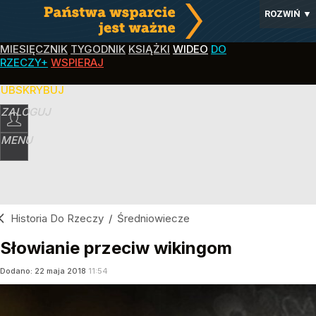
ROZWIŃ
▼
MIESIĘCZNIK
TYGODNIK
KSIĄŻKI
WIDEO
DO
RZECZY+
WSPIERAJ
SUBSKRYBUJ
ZALOGUJ
MENU
Historia Do Rzeczy
/
Średniowiecze
Słowianie przeciw wikingom
Dodano:
22
maja
2018
11:54