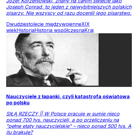
Józef Korzeniowski, znany na całym świecie jako
Joseph Conrad, to jeden z najwybitniejszych polskich
pisarzy. Nie wszyscy od razu docenili jego pisarstwo.
Dwudziestolecie międzywojenne
XIX
wiek
Historia
Historia współczesna
Kraj
Nauczyciele z łapanki, czyli katastrofa oświatowa
po polsku
SIŁĄ RZECZY || W Polsce pracuje w sumie nieco
ponad 700 tys. nauczycieli, a po przeliczeniu na
"pełne etaty nauczycielskie" – nieco ponad 500 tys. A
ilu brakuje?