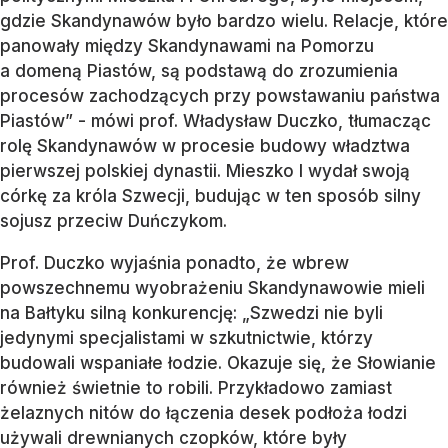
gdzie Skandynawów było bardzo wielu. Relacje, które
panowały między Skandynawami na Pomorzu
a domeną Piastów, są podstawą do zrozumienia
procesów zachodzących przy powstawaniu państwa
Piastów” - mówi prof. Władysław Duczko, tłumacząc
rolę Skandynawów w procesie budowy władztwa
pierwszej polskiej dynastii. Mieszko I wydał swoją
córkę za króla Szwecji, budując w ten sposób silny
sojusz przeciw Duńczykom.
Prof. Duczko wyjaśnia ponadto, że wbrew
powszechnemu wyobrażeniu Skandynawowie mieli
na Bałtyku silną konkurencję: „Szwedzi nie byli
jedynymi specjalistami w szkutnictwie, którzy
budowali wspaniałe łodzie. Okazuje się, że Słowianie
również świetnie to robili. Przykładowo zamiast
żelaznych nitów do łączenia desek podłoża łodzi
używali drewnianych czopków, które były