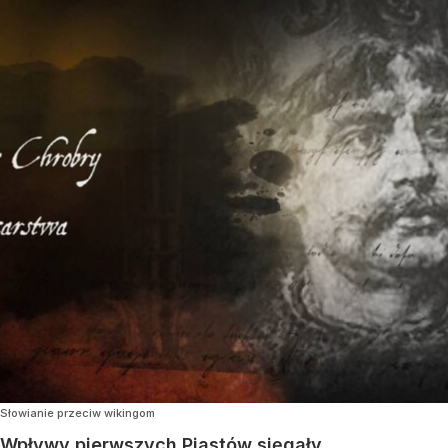
Słowianie przeciw wikingom
Wpływy pierwszych Piastów sięgały