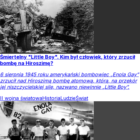
Śmiertelny "Little Boy". Kim był człowiek, który zrzucił
bombę na Hiroszimę?
6 sierpnia 1945 roku amerykański bombowiec „Enola Gay”
zrzucił nad Hiroszimą bombę atomową, którą, na przekór
jej niszczycielskiej sile, nazwano niewinnie „Little Boy”.
II wojna światowa
Historia
Ludzie
Świat