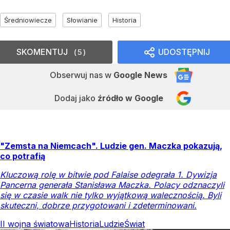
Średniowiecze
Słowianie
Historia
SKOMENTUJ
UDOSTĘPNIJ
5
Obserwuj nas
w
Google News
Dodaj jako
źródło w Google
"Zemsta na Niemcach". Ludzie gen. Maczka pokazują,
co potrafią
Kluczową rolę w bitwie pod Falaise odegrała 1. Dywizja
Pancerna generała Stanisława Maczka. Polacy odznaczyli
się w czasie walk nie tylko wyjątkową walecznością. Byli
skuteczni, dobrze przygotowani i zdeterminowani.
II wojna światowa
Historia
Ludzie
Świat