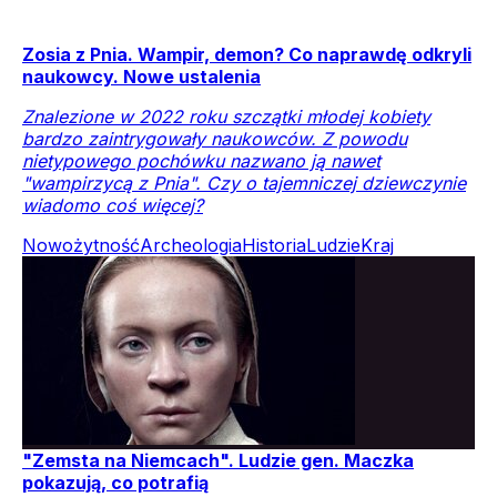
Zosia z Pnia. Wampir, demon? Co naprawdę odkryli
naukowcy. Nowe ustalenia
Znalezione w 2022 roku szczątki młodej kobiety
bardzo zaintrygowały naukowców. Z powodu
nietypowego pochówku nazwano ją nawet
"wampirzycą z Pnia". Czy o tajemniczej dziewczynie
wiadomo coś więcej?
Nowożytność
Archeologia
Historia
Ludzie
Kraj
"Zemsta na Niemcach". Ludzie gen. Maczka
pokazują, co potrafią