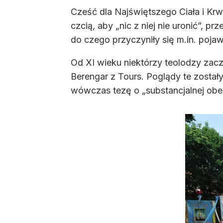
Cześć dla Najświętszego Ciała i Krw
czcią, aby „nic z niej nie uronić”, pr
do czego przyczyniły się m.in. pojaw
Od XI wieku niektórzy teolodzy zacz
Berengar z Tours. Poglądy te został
wówczas tezę o „substancjalnej obec