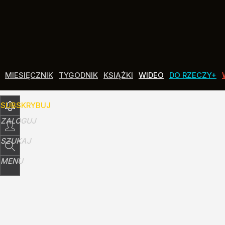
Udostępnij
6
Skomentuj
MIESIĘCZNIK
TYGODNIK
KSIĄŻKI
WIDEO
DO RZECZY+
SUBSKRYBUJ
ZALOGUJ
SZUKAJ
MENU