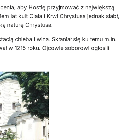
lecenia, aby Hostię przyjmować z największą
iem lat kult Ciała i Krwi Chrystusa jednak słabł,
ską naturę Chrystusa.
ią chleba i wina. Skłaniał się ku temu m.in.
ał w 1215 roku. Ojcowie soborowi ogłosili