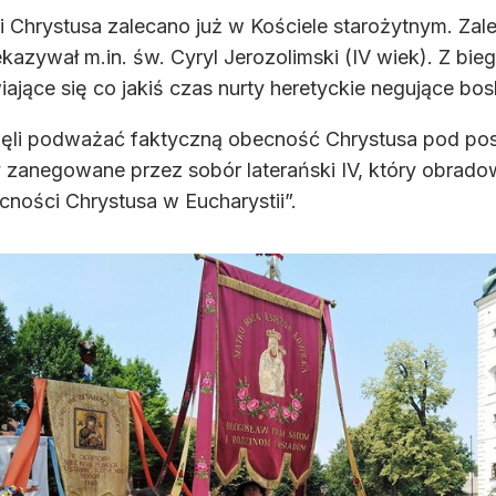
i Chrystusa zalecano już w Kościele starożytnym. Za
zekazywał m.in. św. Cyryl Jerozolimski (IV wiek). Z bieg
iające się co jakiś czas nurty heretyckie negujące bo
ęli podważać faktyczną obecność Chrystusa pod postac
y zanegowane przez sobór laterański IV, który obradow
ności Chrystusa w Eucharystii”.