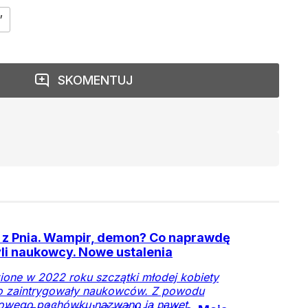
”
SKOMENTUJ
 z Pnia. Wampir, demon? Co naprawdę
li naukowcy. Nowe ustalenia
ione w 2022 roku szczątki młodej kobiety
o zaintrygowały naukowców. Z powodu
powego pochówku nazwano ją nawet