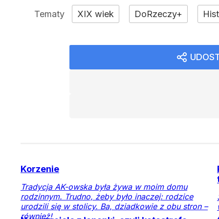
XIX wiek
DoRzeczy+
Hist
UDOST
Korzenie
Tradycja AK-owska była żywa w moim domu
rodzinnym. Trudno, żeby było inaczej: rodzice
urodzili się w stolicy. Ba, dziadkowie z obu stron –
również!