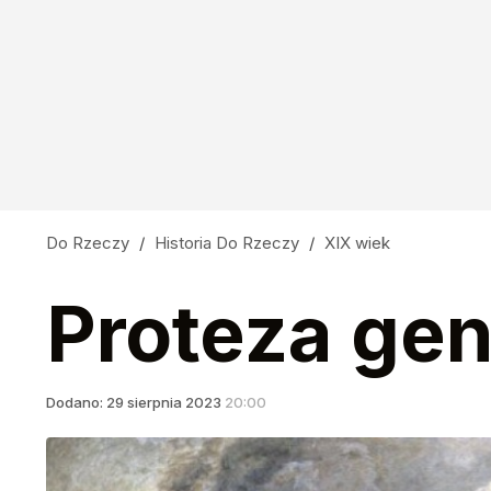
Korzenie
dodaj
Nauczyciele z łapanki, czyli katastrofa oświa
12
Do Rzeczy
/
Historia Do Rzeczy
/
XIX wiek
Rekordowy rejs. To pierwszy okręt, który teg
Proteza gen
dodaj
Dodano:
29
sierpnia
2023
20:00