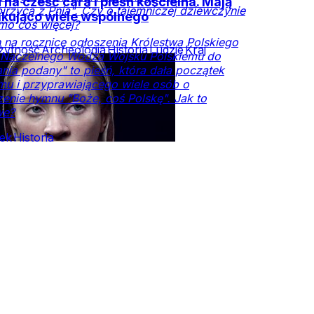
na cześć cara i pieśń kościelna. Mają
rzycą z Pnia". Czy o tajemniczej dziewczynie
kująco wiele wspólnego
mo coś więcej?
na rocznicę ogłoszenia Królestwa Polskiego
ytność
Archeologia
Historia
Ludzie
Kraj
i Naczelnego Wodza Wojsku Polskiemu do
nia podany" to pieśń, która dała początek
u i przyprawiającego wiele osób o
enie hymnu "Boże, coś Polskę". Jak to
we?
iek
Historia
czesna
Historia
Ludzie
Kraj
Religia