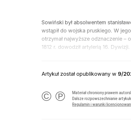
Sowiński był absolwentem stanisławow
wstąpił do wojska pruskiego. W jeg
otrzymał najwyższe odznaczenie – or
1812 r. dowodził artylerią 16. Dywiz
Artykuł został opublikowany w
9/20
© ℗
Materiał chroniony prawem autors
Dalsze rozpowszechnianie artykuł
Regulamin i warunki licencjonowa