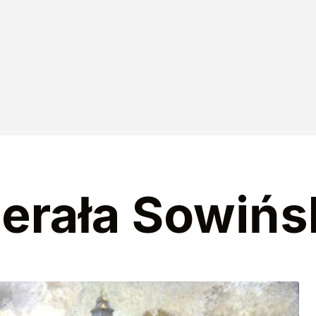
towa po polsku
o dokonał
erała Sowińs