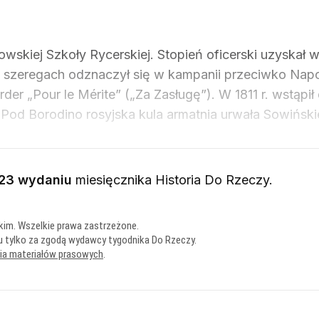
skiej Szkoły Rycerskiej. Stopień oficerski uzyskał w 
o szeregach odznaczył się w kampanii przeciwko Napo
der „Pour le Mérite” („Za Zasługę”). W 1811 r. wstąp
ji. Pod Borodino rosyjska kula armatnia urwała Sowińs
23 wydaniu
miesięcznika
Historia Do Rzeczy
.
kim. Wszelkie prawa zastrzeżone.
u tylko za zgodą wydawcy tygodnika Do Rzeczy.
nia materiałów prasowych
.