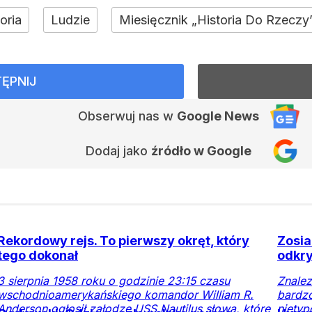
oria
Ludzie
Miesięcznik „Historia Do Rzeczy
ĘPNIJ
Obserwuj nas
w
Google News
Dodaj jako
źródło w Google
Rekordowy rejs. To pierwszy okręt, który
Zosia
tego dokonał
odkry
3 sierpnia 1958 roku o godzinie 23:15 czasu
Znalez
wschodnioamerykańskiego komandor William R.
bardz
Anderson ogłosił załodze USS Nautilus słowa, które
niety