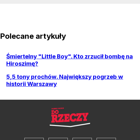
Polecane artykuły
Śmiertelny "Little Boy". Kto zrzucił bombę na
Hiroszimę?
5,5 tony prochów. Największy pogrzeb w
historii Warszawy