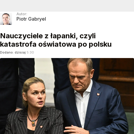
Autor:
Piotr Gabryel
Nauczyciele z łapanki, czyli
katastrofa oświatowa po polsku
Dodano:
dzisiaj
5:30