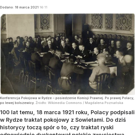
Dodano:
18
marca
2021
16:11
Konferencja Pokojowa w Rydze – posiedzenie Komisji Prawnej. Po prawej Polacy,
po lewej bolszewicy.
Źródło:
Wikimedia Commons
/
Magdalena Poznańska
100 lat temu, 18 marca 1921 roku, Polacy podpisali
w Rydze traktat pokojowy z Sowietami. Do dziś
historycy toczą spór o to, czy traktat ryski
odpowiednio dyskontował polskie zwycięstwa