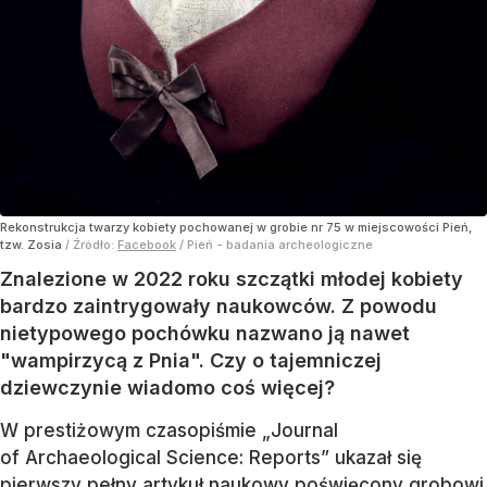
Rekonstrukcja twarzy kobiety pochowanej w grobie nr 75 w miejscowości Pień,
tzw. Zosia
/ Źródło:
Facebook
/
Pień - badania archeologiczne
Znalezione w 2022 roku szczątki młodej kobiety
bardzo zaintrygowały naukowców. Z powodu
nietypowego pochówku nazwano ją nawet
"wampirzycą z Pnia". Czy o tajemniczej
dziewczynie wiadomo coś więcej?
W prestiżowym czasopiśmie „Journal
of Archaeological Science: Reports” ukazał się
pierwszy pełny artykuł naukowy poświęcony grobowi