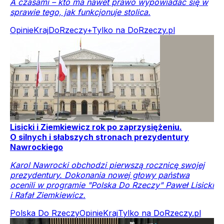
A czasami – kto ma nawet prawo wypowiadać się w
sprawie tego, jak funkcjonuje stolica.
Opinie
Kraj
DoRzeczy+
Tylko na DoRzeczy.pl
Lisicki i Ziemkiewicz rok po zaprzysiężeniu.
O silnych i słabszych stronach prezydentury
Nawrockiego
Karol Nawrocki obchodzi pierwszą rocznicę swojej
prezydentury. Dokonania nowej głowy państwa
ocenili w programie "Polska Do Rzeczy" Paweł Lisicki
i Rafał Ziemkiewicz.
Polska Do Rzeczy
Opinie
Kraj
Tylko na DoRzeczy.pl