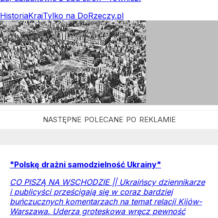
Historia
Kraj
Tylko na DoRzeczy.pl
"Polskę drażni samodzielność Ukrainy"
CO PISZĄ NA WSCHODZIE || Ukraińscy dziennikarze
i publicyści prześcigają się w coraz bardziej
buńczucznych komentarzach na temat relacji Kijów-
Warszawa. Uderza groteskowa wręcz pewność