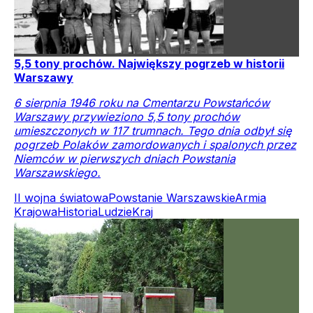
5,5 tony prochów. Największy pogrzeb w historii
Warszawy
6 sierpnia 1946 roku na Cmentarzu Powstańców
Warszawy przywieziono 5,5 tony prochów
umieszczonych w 117 trumnach. Tego dnia odbył się
pogrzeb Polaków zamordowanych i spalonych przez
Niemców w pierwszych dniach Powstania
Warszawskiego.
II wojna światowa
Powstanie Warszawskie
Armia
Krajowa
Historia
Ludzie
Kraj