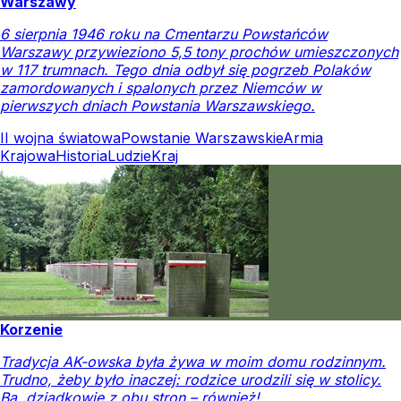
Warszawy
6 sierpnia 1946 roku na Cmentarzu Powstańców
Warszawy przywieziono 5,5 tony prochów umieszczonych
w 117 trumnach. Tego dnia odbył się pogrzeb Polaków
zamordowanych i spalonych przez Niemców w
pierwszych dniach Powstania Warszawskiego.
II wojna światowa
Powstanie Warszawskie
Armia
Krajowa
Historia
Ludzie
Kraj
Korzenie
Tradycja AK-owska była żywa w moim domu rodzinnym.
Trudno, żeby było inaczej: rodzice urodzili się w stolicy.
Ba, dziadkowie z obu stron – również!