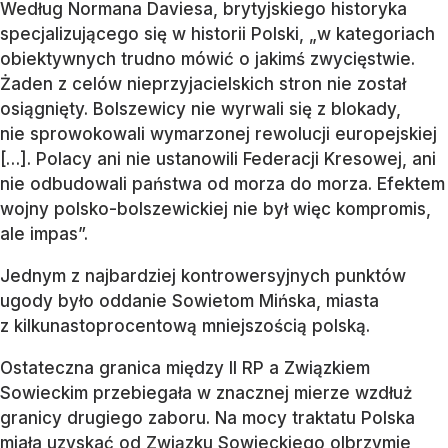
Według Normana Daviesa, brytyjskiego historyka
specjalizującego się w historii Polski, „w kategoriach
obiektywnych trudno mówić o jakimś zwycięstwie.
Żaden z celów nieprzyjacielskich stron nie został
osiągnięty. Bolszewicy nie wyrwali się z blokady,
nie sprowokowali wymarzonej rewolucji europejskiej
[…]. Polacy ani nie ustanowili Federacji Kresowej, ani
nie odbudowali państwa od morza do morza. Efektem
wojny polsko-bolszewickiej nie był więc kompromis,
ale impas”.
Jednym z najbardziej kontrowersyjnych punktów
ugody było oddanie Sowietom Mińska, miasta
z kilkunastoprocentową mniejszością polską.
Ostateczna granica między II RP a Związkiem
Sowieckim przebiegała w znacznej mierze wzdłuż
granicy drugiego zaboru. Na mocy traktatu Polska
miała uzyskać od Związku Sowieckiego olbrzymie