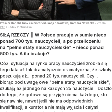
Premier Donald Tusk i minister edukacji narodowej Barbara Nowacka
/ Źródło:
PAP
/
Radek Pietruszka
SIŁĄ RZECZY || W Polsce pracuje w sumie nieco
ponad 700 tys. nauczycieli, a po przeliczeniu
na "pełne etaty nauczycielskie" – nieco ponad
500 tys. A ilu brakuje?
Cóż, sytuacja na rynku pracy nauczycieli zrobiła się
tego lata aż tak dramatycznie dramatyczna, że szkoły
poszukują aż… ponad 20 tys. nauczycieli. Czyli,
biorąc pod uwagę owe "pełne etaty nauczycielskie",
szukają aż jednego na każdych 25 nauczycieli. Doszło
do tego, że gotowe są przyjąć niemal każdego, kto
się nawinie, nawet jeśli nie ma odpowiednich
kwalifikacji, a kuratoria nie mają wyjścia i całymi