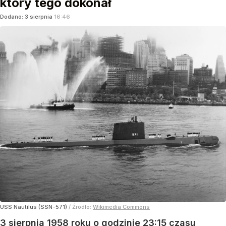
który tego dokonał
Dodano:
3
sierpnia
16:46
USS Nautilus (SSN-571)
/ Źródło:
Wikimedia Commons
3 sierpnia 1958 roku o godzinie 23:15 czasu