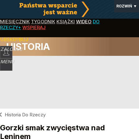
ROZWIŃ
▼
MIESIĘCZNIK
TYGODNIK
KSIĄŻKI
WIDEO
DO
RZECZY+
WSPIERAJ
SUBSKRYBUJ
HISTORIA
ZALOGUJ
MENU
Historia Do Rzeczy
Gorzki smak zwycięstwa nad
Leninem