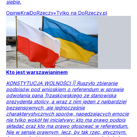
siebie.
Opinie
Kraj
DoRzeczy+
Tylko na DoRzeczy.pl
Kto jest warszawianinem
KONSTYTUCJA WOLNOŚCI || Ruszyło zbieranie
podpisów pod wnioskiem o referendum w sprawie
odwołania pana Trzaskowskiego ze stanowiska
prezydenta stolicy, a wraz z nim jeden z najbardziej
bezsensownych, ale jednocześnie
charakterystycznych sporów, napędzających emocje
nie tylko wokół tej inicjatywy: kto ma prawo podpis
składać oraz kto ma prawo głosować w referendum.
Nie w sensie prawnym, lecz, by tak rzec, etycznym.