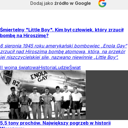
Dodaj jako
źródło w Google
Śmiertelny "Little Boy". Kim był człowiek, który zrzucił
bombę na Hiroszimę?
6 sierpnia 1945 roku amerykański bombowiec „Enola Gay”
zrzucił nad Hiroszimą bombę atomową, którą, na przekór
jej niszczycielskiej sile, nazwano niewinnie „Little Boy”.
II wojna światowa
Historia
Ludzie
Świat
5,5 tony prochów. Największy pogrzeb w historii