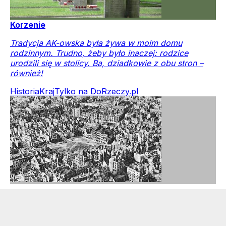
Korzenie
Tradycja AK-owska była żywa w moim domu
rodzinnym. Trudno, żeby było inaczej: rodzice
urodzili się w stolicy. Ba, dziadkowie z obu stron –
również!
Historia
Kraj
Tylko na DoRzeczy.pl