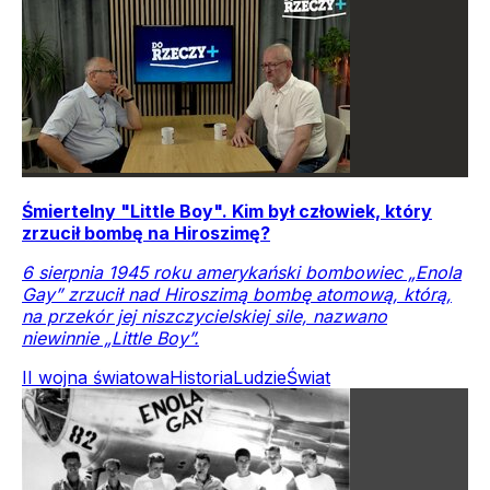
Śmiertelny "Little Boy". Kim był człowiek, który
zrzucił bombę na Hiroszimę?
6 sierpnia 1945 roku amerykański bombowiec „Enola
Gay” zrzucił nad Hiroszimą bombę atomową, którą,
na przekór jej niszczycielskiej sile, nazwano
niewinnie „Little Boy”.
II wojna światowa
Historia
Ludzie
Świat