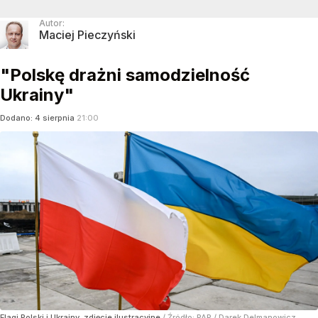
Autor:
Maciej Pieczyński
"Polskę drażni samodzielność
Ukrainy"
Dodano:
4
sierpnia
21:00
Flagi Polski i Ukrainy, zdjęcie ilustracyjne
/ Źródło:
PAP
/
Darek Delmanowicz