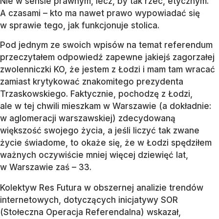
Nie w sensie prawnym, lecz, by tak rzec, etycznym.
A czasami – kto ma nawet prawo wypowiadać się
w sprawie tego, jak funkcjonuje stolica.
Pod jednym ze swoich wpisów na temat referendum
przeczytałem odpowiedź zapewne jakiejś zagorzałej
zwolenniczki KO, że jestem z Łodzi i mam tam wracać
zamiast krytykować znakomitego prezydenta
Trzaskowskiego. Faktycznie, pochodzę z Łodzi,
ale w tej chwili mieszkam w Warszawie (a dokładnie:
w aglomeracji warszawskiej) zdecydowaną
większość swojego życia, a jeśli liczyć tak zwane
życie świadome, to okaże się, że w Łodzi spędziłem
ważnych oczywiście mniej więcej dziewięć lat,
w Warszawie zaś – 33.
Kolektyw Res Futura w obszernej analizie trendów
internetowych, dotyczących inicjatywy SOR
(Stołeczna Operacja Referendalna) wskazał,