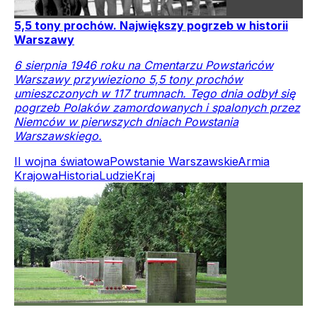
5,5 tony prochów. Największy pogrzeb w historii
Warszawy
6 sierpnia 1946 roku na Cmentarzu Powstańców
Warszawy przywieziono 5,5 tony prochów
umieszczonych w 117 trumnach. Tego dnia odbył się
pogrzeb Polaków zamordowanych i spalonych przez
Niemców w pierwszych dniach Powstania
Warszawskiego.
II wojna światowa
Powstanie Warszawskie
Armia
Krajowa
Historia
Ludzie
Kraj