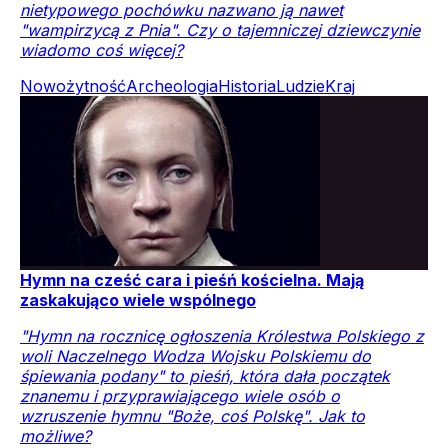
nietypowego pochówku nazwano ją nawet
"wampirzycą z Pnia". Czy o tajemniczej dziewczynie
wiadomo coś więcej?
Nowożytność
Archeologia
Historia
Ludzie
Kraj
Hymn na cześć cara i pieśń kościelna. Mają
zaskakująco wiele wspólnego
"Hymn na rocznicę ogłoszenia Królestwa Polskiego z
woli Naczelnego Wodza Wojsku Polskiemu do
śpiewania podany" to pieśń, która dała początek
znanemu i przyprawiającego wiele osób o
wzruszenie hymnu "Boże, coś Polskę". Jak to
możliwe?