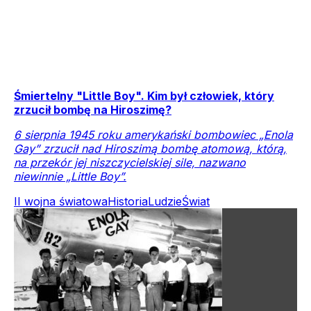
Śmiertelny "Little Boy". Kim był człowiek, który
zrzucił bombę na Hiroszimę?
6 sierpnia 1945 roku amerykański bombowiec „Enola
Gay” zrzucił nad Hiroszimą bombę atomową, którą,
na przekór jej niszczycielskiej sile, nazwano
niewinnie „Little Boy”.
II wojna światowa
Historia
Ludzie
Świat