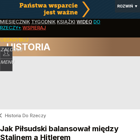
ROZWIŃ
▼
MIESIĘCZNIK
TYGODNIK
KSIĄŻKI
WIDEO
DO
RZECZY+
WSPIERAJ
SUBSKRYBUJ
HISTORIA
ZALOGUJ
MENU
Historia Do Rzeczy
Jak Piłsudski balansował między
Stalinem a Hitlerem