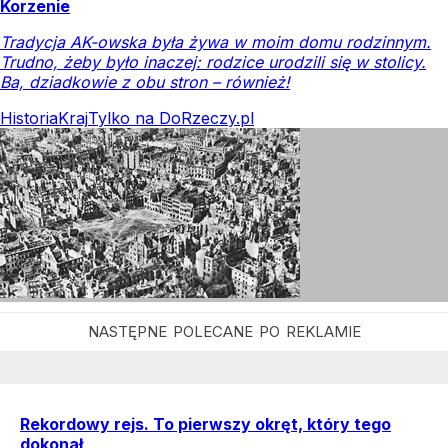
Korzenie
Tradycja AK-owska była żywa w moim domu rodzinnym.
Trudno, żeby było inaczej: rodzice urodzili się w stolicy.
Ba, dziadkowie z obu stron – również!
Historia
Kraj
Tylko na DoRzeczy.pl
Rekordowy rejs. To pierwszy okręt, który tego
dokonał