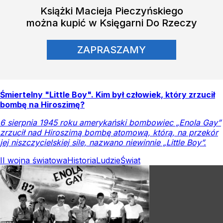
Książki
Macieja Pieczyńskiego
można kupić w Księgarni Do Rzeczy
ZAPRASZAMY
Śmiertelny "Little Boy". Kim był człowiek, który zrzucił
bombę na Hiroszimę?
6 sierpnia 1945 roku amerykański bombowiec „Enola Gay”
zrzucił nad Hiroszimą bombę atomową, którą, na przekór
jej niszczycielskiej sile, nazwano niewinnie „Little Boy”.
II wojna światowa
Historia
Ludzie
Świat