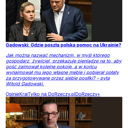
Gadowski: Gdzie poszła polska pomoc na Ukrainie?
Jak można nazwać mechanizm, w myśl którego
gospodarz, żywiciel, przekazuje pieniądze na to, aby
gość zajmował kolejne pokoje, a w końcu
wynajmował mu jego własne meble i pobierał opłaty
za przygotowywane przez siebie posiłki? – pyta
Witold Gadowski.
Opinie
Kraj
Tylko na DoRzeczy.pl
DoRzeczy+