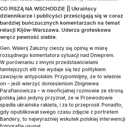
CO PISZĄ NA WSCHODZIE || Ukraińscy
dziennikarze i publicyści prześcigają się w coraz
bardziej buńczucznych komentarzach na temat
relacji Kijów-Warszawa. Uderza groteskowa
wręcz pewność siebie.
Gen. Walerij Załużny cieszy się opinią w miarę
rozsądnego komentatora sytuacji nad Dnieprem.
W porównaniu z innymi przedstawicielami
tamtejszych elit nie wydaje się też politykiem
zawzięcie antypolskim. Przypomnijmy, że to właśnie
on – jeśli wierzyć doniesieniom Zbigniewa
Parafianowicza – w nieoficjalnej rozmowie ze stroną
polską jako jedyny przyznał, że w Przewodowie
spadła ukraińska rakieta, i za to przeprosił. Ponadto,
gdy opublikował swego czasu zdjęcie z portretem
Bandery, to najwyraźniej wskutek polskiej interwencji
fotografię usunął.