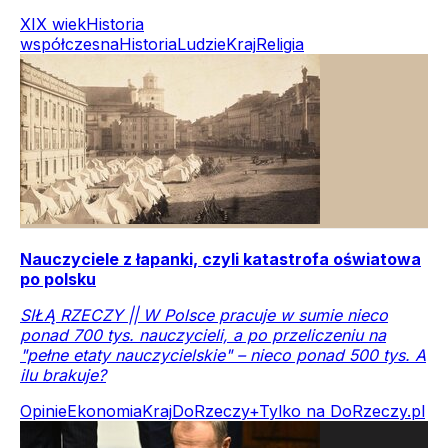
XIX wiek
Historia
współczesna
Historia
Ludzie
Kraj
Religia
Nauczyciele z łapanki, czyli katastrofa oświatowa
po polsku
SIŁĄ RZECZY || W Polsce pracuje w sumie nieco
ponad 700 tys. nauczycieli, a po przeliczeniu na
"pełne etaty nauczycielskie" – nieco ponad 500 tys. A
ilu brakuje?
Opinie
Ekonomia
Kraj
DoRzeczy+
Tylko na DoRzeczy.pl