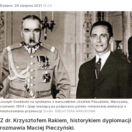
Dodano:
29
sierpnia
2021
16:00
Joseph Goebbels na spotkaniu z marszałkiem Józefem Piłsudskim, Warszawa,
czerwiec 1934 r. (pięć miesięcy po podpisaniu polsko-niemieckiej deklaracji o
niestosowaniu przemocy)
Źródło:
BIBLIOTEKA NARODOWA
Z dr. Krzysztofem Rakiem, historykiem dyplomacji
rozmawia Maciej Pieczyński.