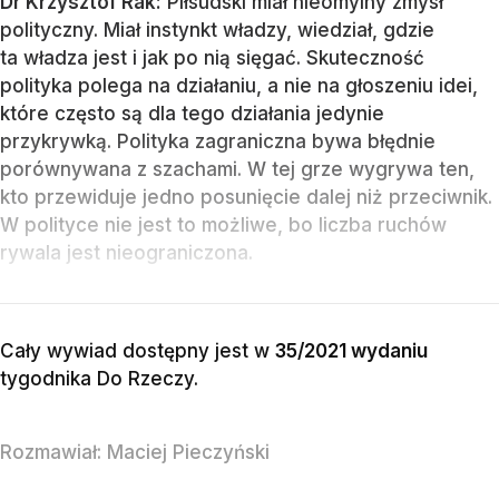
Dr Krzysztof Rak:
Piłsudski miał nieomylny zmysł
polityczny. Miał instynkt władzy, wiedział, gdzie
ta władza jest i jak po nią sięgać. Skuteczność
polityka polega na działaniu, a nie na głoszeniu idei,
które często są dla tego działania jedynie
przykrywką. Polityka zagraniczna bywa błędnie
porównywana z szachami. W tej grze wygrywa ten,
kto przewiduje jedno posunięcie dalej niż przeciwnik.
W polityce nie jest to możliwe, bo liczba ruchów
rywala jest nieograniczona.
Cały wywiad dostępny jest w
35/2021 wydaniu
tygodnika Do Rzeczy
.
Rozmawiał:
Maciej Pieczyński