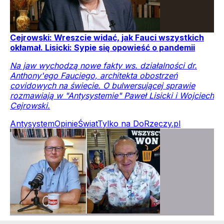
Cejrowski: Wreszcie widać, jak Fauci wszystkich
okłamał. Lisicki: Sypie się opowieść o pandemii
Na jaw wychodzą nowe fakty ws. działalności dr.
Anthony'ego Fauciego, architekta obostrzeń
covidowych na świecie. O bulwersującej sprawie
rozmawiają w "Antysystemie" Paweł Lisicki i Wojciech
Cejrowski.
Antysystem
Opinie
Świat
Tylko na DoRzeczy.pl