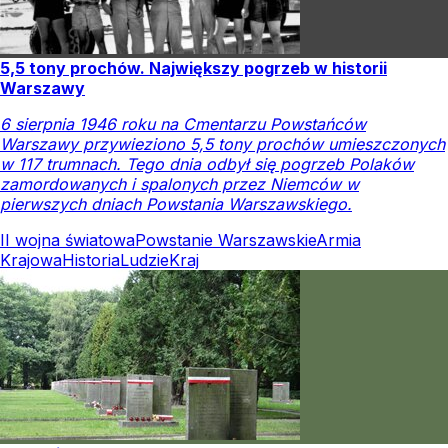
5,5 tony prochów. Największy pogrzeb w historii
Warszawy
6 sierpnia 1946 roku na Cmentarzu Powstańców
Warszawy przywieziono 5,5 tony prochów umieszczonych
w 117 trumnach. Tego dnia odbył się pogrzeb Polaków
zamordowanych i spalonych przez Niemców w
pierwszych dniach Powstania Warszawskiego.
II wojna światowa
Powstanie Warszawskie
Armia
Krajowa
Historia
Ludzie
Kraj