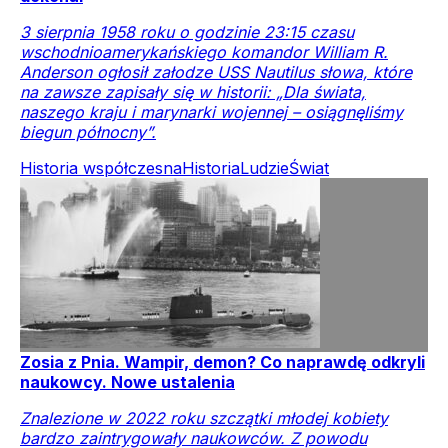
3 sierpnia 1958 roku o godzinie 23:15 czasu
wschodnioamerykańskiego komandor William R.
Anderson ogłosił załodze USS Nautilus słowa, które
na zawsze zapisały się w historii: „Dla świata,
naszego kraju i marynarki wojennej – osiągnęliśmy
biegun północny”.
Historia współczesna
Historia
Ludzie
Świat
Zosia z Pnia. Wampir, demon? Co naprawdę odkryli
naukowcy. Nowe ustalenia
Znalezione w 2022 roku szczątki młodej kobiety
bardzo zaintrygowały naukowców. Z powodu