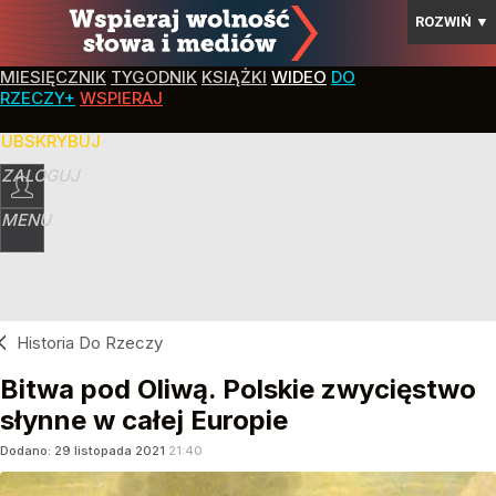
ROZWIŃ
▼
MIESIĘCZNIK
TYGODNIK
KSIĄŻKI
WIDEO
DO
RZECZY+
WSPIERAJ
SUBSKRYBUJ
ZALOGUJ
MENU
Historia Do Rzeczy
Bitwa pod Oliwą. Polskie zwycięstwo
słynne w całej Europie
Dodano:
29
listopada
2021
21:40