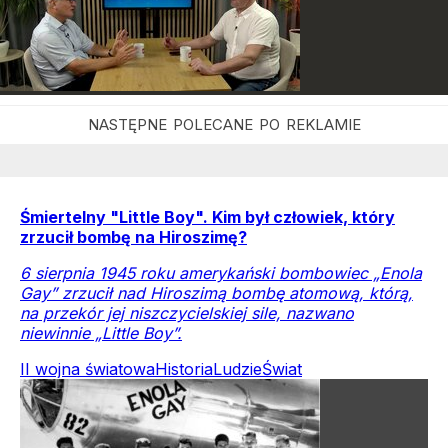
Śmiertelny "Little Boy". Kim był człowiek, który
zrzucił bombę na Hiroszimę?
6 sierpnia 1945 roku amerykański bombowiec „Enola
Gay” zrzucił nad Hiroszimą bombę atomową, którą,
na przekór jej niszczycielskiej sile, nazwano
niewinnie „Little Boy”.
II wojna światowa
Historia
Ludzie
Świat