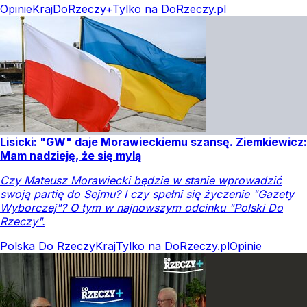
Opinie
Kraj
DoRzeczy+
Tylko na DoRzeczy.pl
Lisicki: "GW" daje Morawieckiemu szansę. Ziemkiewicz:
Mam nadzieję, że się mylą
Czy Mateusz Morawiecki będzie w stanie wprowadzić
swoją partię do Sejmu? I czy spełni się życzenie "Gazety
Wyborczej"? O tym w najnowszym odcinku "Polski Do
Rzeczy".
Polska Do Rzeczy
Kraj
Tylko na DoRzeczy.pl
Opinie