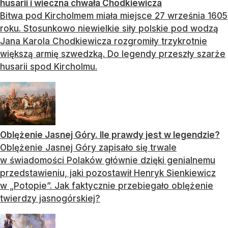
husarii i wieczna chwała Chodkiewicza
Bitwa pod Kircholmem miała miejsce 27 września 1605
roku. Stosunkowo niewielkie siły polskie pod wodzą
Jana Karola Chodkiewicza rozgromiły trzykrotnie
większą armię szwedzką. Do legendy przeszły szarże
husarii spod Kircholmu.
Oblężenie Jasnej Góry. Ile prawdy jest w legendzie?
Oblężenie Jasnej Góry zapisało się trwale
w świadomości Polaków głównie dzięki genialnemu
przedstawieniu, jaki pozostawił Henryk Sienkiewicz
w „Potopie”. Jak faktycznie przebiegało oblężenie
twierdzy jasnogórskiej?