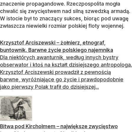
znaczenie propagandowe. Rzeczpospolita mogła
chwalić się zwycięstwem nad silną szwedzką armadą.
W istocie był to znaczący sukces, biorąc pod uwagę
zwłaszcza niewielki rozmiar polskiej floty wojennej.
Krzysztof Arciszewski – żołnierz, etnograf,
buntownik. Barwne życie polskiego najemnika
Dla niektórych awanturnik, według innych bystry
obserwator i ktoś na kształt dzisiejszego antropologa.
Krzysztof Arciszewski prowadził z pewnością
barwne, wyróżniające go życie i prawdopodobnie
jako pierwszy Polak trafił do dzisiejszej...
Bitwa pod Kircholmem – największe zwycięstwo