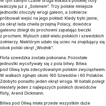
W tym samym czasie druga eskadra polskiej floty
walczyła już z „Solenem”. Trzy polskie mniejsze
jednostki otoczyły wrogi galeon, a żołnierze
próbowali wejść na jego pokład. Kiedy było jasne,
że okręt lada chwila przejmą Polacy, dowódca
galeonu zbiegł do prochowni zapalając beczki
z prochem. Wybuch zabił wielu polskich i szwedzkich
żołnierzy. Niektórym udało się uciec na znajdujący się
obok polski okręt „Wodnik”.
Flota szwedzka została pokonana. Pozostałe
jednostki wycofywały się z pola bitwy. Bitwa
pod Oliwą była zdecydowanym polskim zwycięstwem.
W walkach zginęło około 160 Szwedów i 60 Polaków.
Zdobyto ponadto jeden okręt wroga. W batalii poległ
niestety jeden z najlepszych polskich dowódców
floty, Arend Dickmann.
Bitwa pod Oliwą miała przede wszystkim duże