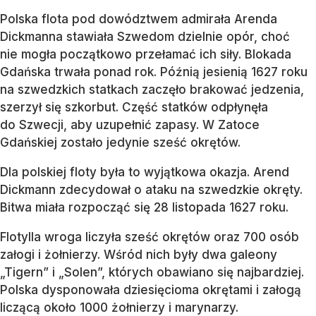
Polska flota pod dowództwem admirała Arenda
Dickmanna stawiała Szwedom dzielnie opór, choć
nie mogła początkowo przełamać ich siły. Blokada
Gdańska trwała ponad rok. Późnią jesienią 1627 roku
na szwedzkich statkach zaczęło brakować jedzenia,
szerzył się szkorbut. Część statków odpłynęła
do Szwecji, aby uzupełnić zapasy. W Zatoce
Gdańskiej zostało jedynie sześć okrętów.
Dla polskiej floty była to wyjątkowa okazja. Arend
Dickmann zdecydował o ataku na szwedzkie okręty.
Bitwa miała rozpocząć się 28 listopada 1627 roku.
Flotylla wroga liczyła sześć okrętów oraz 700 osób
załogi i żołnierzy. Wśród nich były dwa galeony
„Tigern” i „Solen”, których obawiano się najbardziej.
Polska dysponowała dziesięcioma okrętami i załogą
liczącą około 1000 żołnierzy i marynarzy.