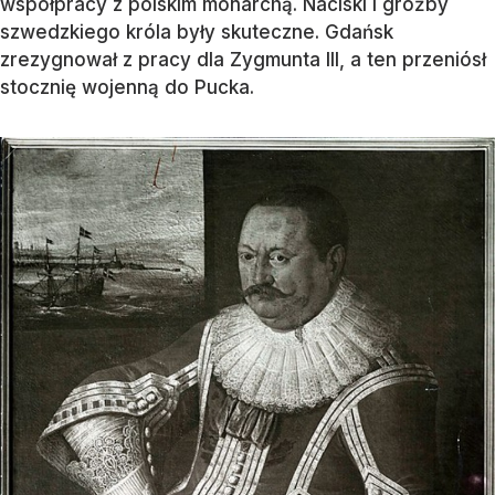
współpracy z polskim monarchą. Naciski i groźby
szwedzkiego króla były skuteczne. Gdańsk
zrezygnował z pracy dla Zygmunta III, a ten przeniósł
stocznię wojenną do Pucka.