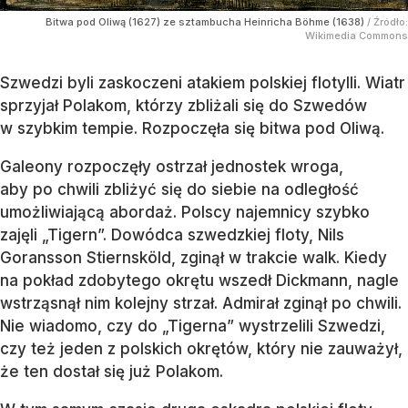
Bitwa pod Oliwą (1627) ze sztambucha Heinricha Böhme (1638)
/ Źródło:
Wikimedia Commons
Szwedzi byli zaskoczeni atakiem polskiej flotylli. Wiatr
sprzyjał Polakom, którzy zbliżali się do Szwedów
w szybkim tempie. Rozpoczęła się bitwa pod Oliwą.
Galeony rozpoczęły ostrzał jednostek wroga,
aby po chwili zbliżyć się do siebie na odległość
umożliwiającą abordaż. Polscy najemnicy szybko
zajęli „Tigern”. Dowódca szwedzkiej floty, Nils
Goransson Stiernsköld, zginął w trakcie walk. Kiedy
na pokład zdobytego okrętu wszedł Dickmann, nagle
wstrząsnął nim kolejny strzał. Admirał zginął po chwili.
Nie wiadomo, czy do „Tigerna” wystrzelili Szwedzi,
czy też jeden z polskich okrętów, który nie zauważył,
że ten dostał się już Polakom.