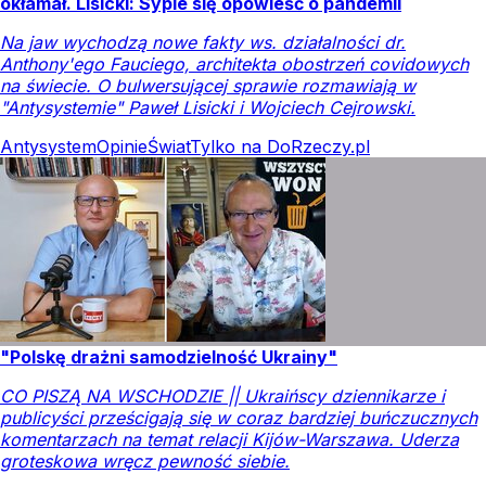
okłamał. Lisicki: Sypie się opowieść o pandemii
Na jaw wychodzą nowe fakty ws. działalności dr.
Anthony'ego Fauciego, architekta obostrzeń covidowych
na świecie. O bulwersującej sprawie rozmawiają w
"Antysystemie" Paweł Lisicki i Wojciech Cejrowski.
Antysystem
Opinie
Świat
Tylko na DoRzeczy.pl
"Polskę drażni samodzielność Ukrainy"
CO PISZĄ NA WSCHODZIE || Ukraińscy dziennikarze i
publicyści prześcigają się w coraz bardziej buńczucznych
komentarzach na temat relacji Kijów-Warszawa. Uderza
groteskowa wręcz pewność siebie.