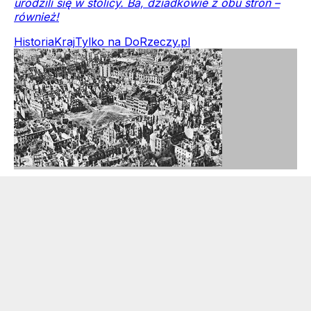
urodzili się w stolicy. Ba, dziadkowie z obu stron –
również!
Historia
Kraj
Tylko na DoRzeczy.pl