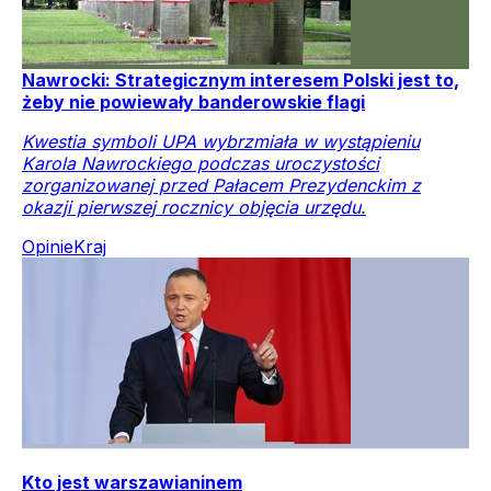
Nawrocki: Strategicznym interesem Polski jest to,
żeby nie powiewały banderowskie flagi
Kwestia symboli UPA wybrzmiała w wystąpieniu
Karola Nawrockiego podczas uroczystości
zorganizowanej przed Pałacem Prezydenckim z
okazji pierwszej rocznicy objęcia urzędu.
Opinie
Kraj
Kto jest warszawianinem