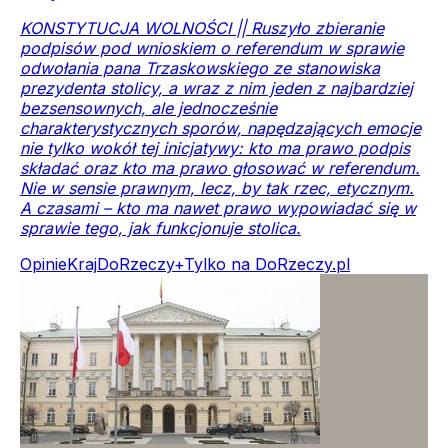
KONSTYTUCJA WOLNOŚCI || Ruszyło zbieranie
podpisów pod wnioskiem o referendum w sprawie
odwołania pana Trzaskowskiego ze stanowiska
prezydenta stolicy, a wraz z nim jeden z najbardziej
bezsensownych, ale jednocześnie
charakterystycznych sporów, napędzających emocje
nie tylko wokół tej inicjatywy: kto ma prawo podpis
składać oraz kto ma prawo głosować w referendum.
Nie w sensie prawnym, lecz, by tak rzec, etycznym.
A czasami – kto ma nawet prawo wypowiadać się w
sprawie tego, jak funkcjonuje stolica.
Opinie
Kraj
DoRzeczy+
Tylko na DoRzeczy.pl