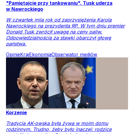
"Pamiętajcie przy tankowaniu". Tusk uderza
w Nawrockiego
W czwartek mija rok od zaprzysiężenia Karola
Nawrockiego na prezydenta RP. W tym dniu premier
Donald Tusk zwrócił uwagę na ceny paliw.
Odpowiedzialnością za stawki obarczył głowę
państwa.
Opinie
Kraj
Ekonomia
Obserwator mediów
Korzenie
Tradycja AK-owska była żywa w moim domu
rodzinnym. Trudno, żeby było inaczej: rodzice