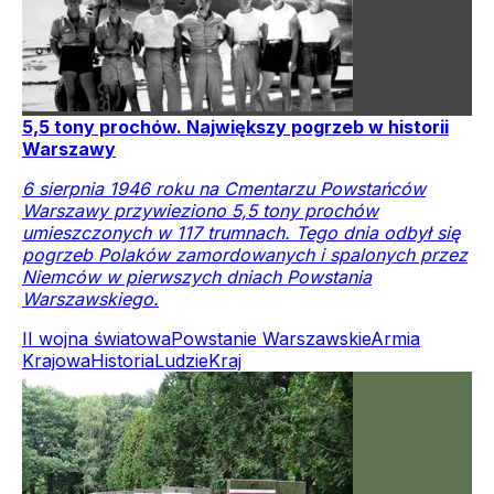
5,5 tony prochów. Największy pogrzeb w historii
Warszawy
6 sierpnia 1946 roku na Cmentarzu Powstańców
Warszawy przywieziono 5,5 tony prochów
umieszczonych w 117 trumnach. Tego dnia odbył się
pogrzeb Polaków zamordowanych i spalonych przez
Niemców w pierwszych dniach Powstania
Warszawskiego.
II wojna światowa
Powstanie Warszawskie
Armia
Krajowa
Historia
Ludzie
Kraj