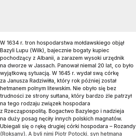
W 1634 r. tron hospodarstwa mołdawskiego objął
Bazyli Lupu (Wilk), bajecznie bogaty kupiec
pochodzący z Albanii, a zarazem wysoki urzędnik
na dworze w Jassach. Panował niemal 20 lat, co było
wyjątkową sytuacją. W 1645 r. wydał swą córkę
za Janusza Radziwiłła, który rok później został
hetmanem polnym litewskim. Nie obyło się bez
trudności ze strony sułtana, który bardzo źle patrzył
na tego rodzaju związek hospodara
z Rzecząpospolitą. Bogactwo Bazylego i nadzieja
na duży posag nęciły innych polskich magnatów.
Ubiegali się o rękę drugiej córki hospodara – Rozandy
(Roksany). A byli nimi Piotr Potocki, syn hetmana