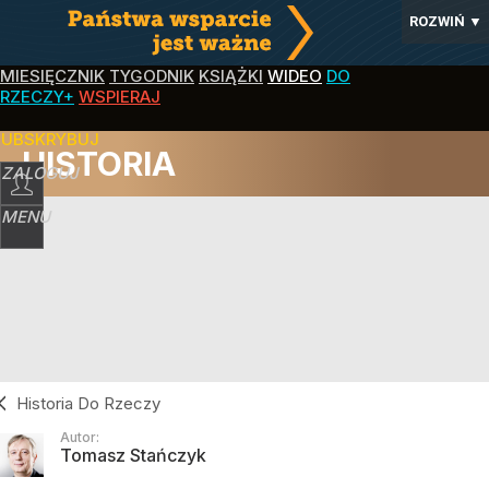
ROZWIŃ
▼
MIESIĘCZNIK
TYGODNIK
KSIĄŻKI
WIDEO
DO
RZECZY+
WSPIERAJ
SUBSKRYBUJ
HISTORIA
ZALOGUJ
MENU
Historia Do Rzeczy
Autor:
Tomasz Stańczyk