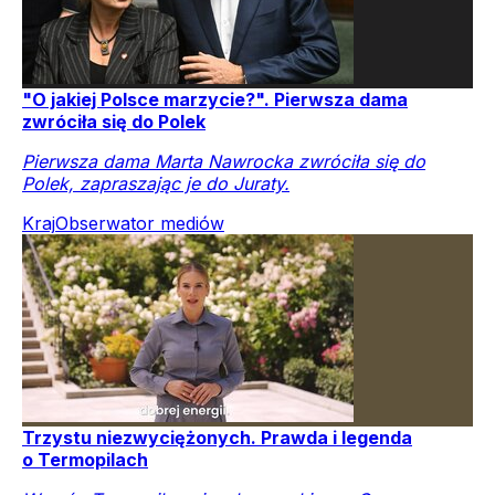
"O jakiej Polsce marzycie?". Pierwsza dama
zwróciła się do Polek
Pierwsza dama Marta Nawrocka zwróciła się do
Polek, zapraszając je do Juraty.
Kraj
Obserwator mediów
Trzystu niezwyciężonych. Prawda i legenda
o Termopilach