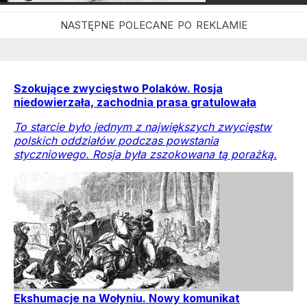
Szokujące zwycięstwo Polaków. Rosja
niedowierzała, zachodnia prasa gratulowała
To starcie było jednym z największych zwycięstw
polskich oddziałów podczas powstania
styczniowego. Rosja była zszokowana tą porażką.
Ekshumacje na Wołyniu. Nowy komunikat