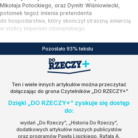
Mikołaja Potockiego, oraz Dymitr Wiśniowiecki,
potomek tegoż imienia pretendenta
do hospodarstwa, który skończył straszną śmiercią
w stolicy imperium otomańskiego.
Pozostało 93% tekstu
Ten i wiele innych artykułów można przeczytać
dołączając do grona Czytelników
„DO RZECZY+”
Dzięki „DO RZECZY+” zyskuje się dostęp
do:
wydań „Do Rzeczy”, „Historia Do Rzeczy”,
dodatkowych artykułów naszych publicystów
oraz programów Pawła Lisickiego, Rafała A.