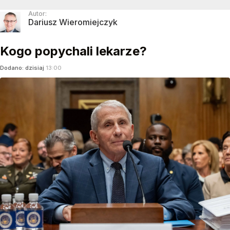
Autor:
Dariusz Wieromiejczyk
Kogo popychali lekarze?
Dodano:
dzisiaj
13:00