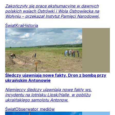
Zakończyły się prace ekshumacyjne w dawnych
polskich wsiach Ostrówki i Wola Ostrowiecka na
Wołyniu – przekazał Instytut Pamięci Narodowej.
Świat
Kraj
Historia
Śledczy ujawniają nowe fakty. Dron z bombą przy
ukraińskim Antonowie
Niemieccy śledczy ujawniają nowe fakty ws.
incydentu na lotnisku Lipsk/Halle, w pobliżu
ukraińskiego samolotu Antonow.
Świat
Obserwator mediów