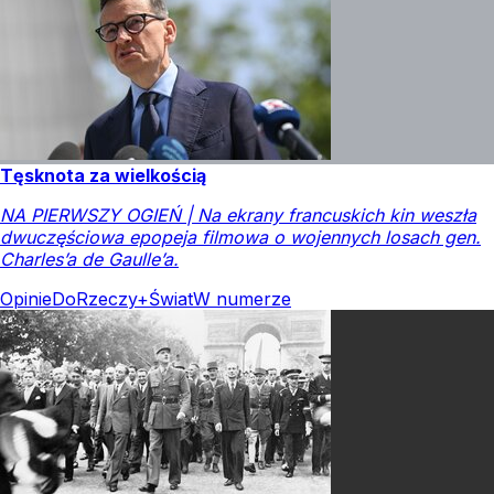
Tęsknota za wielkością
NA PIERWSZY OGIEŃ | Na ekrany francuskich kin weszła
dwuczęściowa epopeja filmowa o wojennych losach gen.
Charles’a de Gaulle’a.
Opinie
DoRzeczy+
Świat
W numerze