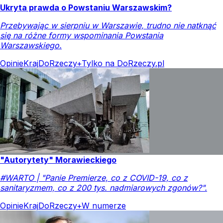
Ukryta prawda o Powstaniu Warszawskim?
Przebywając w sierpniu w Warszawie, trudno nie natknąć
się na różne formy wspominania Powstania
Warszawskiego.
Opinie
Kraj
DoRzeczy+
Tylko na DoRzeczy.pl
"Autorytety" Morawieckiego
#WARTO | "Panie Premierze, co z COVID-19, co z
sanitaryzmem, co z 200 tys. nadmiarowych zgonów?".
Opinie
Kraj
DoRzeczy+
W numerze