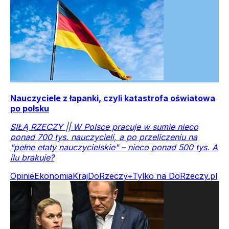
Nauczyciele z łapanki, czyli katastrofa oświatowa
po polsku
SIŁĄ RZECZY || W Polsce pracuje w sumie nieco
ponad 700 tys. nauczycieli, a po przeliczeniu na
"pełne etaty nauczycielskie" – nieco ponad 500 tys. A
ilu brakuje?
Opinie
Ekonomia
Kraj
DoRzeczy+
Tylko na DoRzeczy.pl