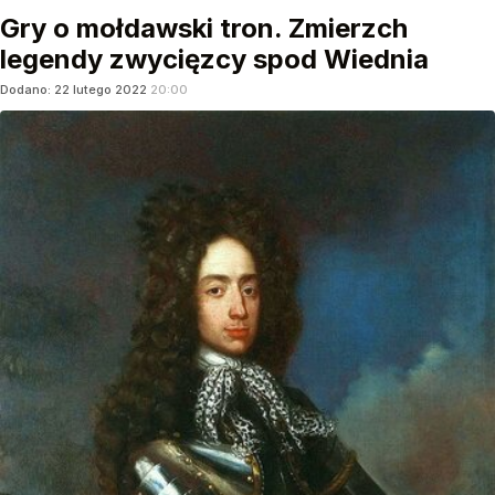
Gry o mołdawski tron. Zmierzch
legendy zwycięzcy spod Wiednia
Dodano:
22
lutego
2022
20:00