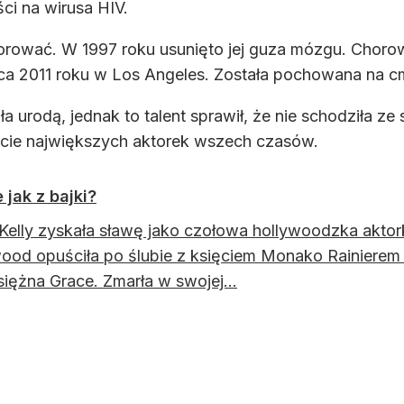
i na wirusa HIV.
ować. W 1997 roku usunięto jej guza mózgu. Chorował
arca 2011 roku w Los Angeles. Została pochowana na c
 urodą, jednak to talent sprawił, że nie schodziła ze 
iście największych aktorek wszech czasów.
 jak z bajki?
Kelly zyskała sławę jako czołowa hollywoodzka aktork
ood opuściła po ślubie z księciem Monako Rainierem 
siężna Grace. Zmarła w swojej...