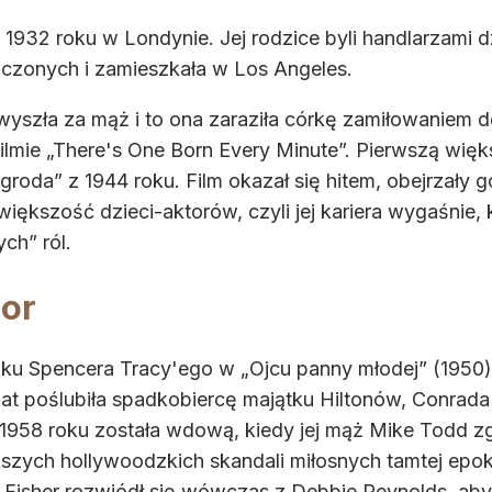
go 1932 roku w Londynie. Jej rodzice byli handlarzami 
czonych i zamieszkała w Los Angeles.
 wyszła za mąż i to ona zaraziła córkę zamiłowaniem 
filmie „There's One Born Every Minute”. Pierwszą więk
 nagroda” z 1944 roku. Film okazał się hitem, obejrzał
iększość dzieci-aktorów, czyli jej kariera wygaśnie,
ych” ról.
lor
oku Spencera Tracy'ego w „Ojcu panny młodej” (1950).
lat poślubiła spadkobiercę majątku Hiltonów, Conrada 
958 roku została wdową, kiedy jej mąż Mike Todd zginą
ększych hollywoodzkich skandali miłosnych tamtej epok
 Fisher rozwiódł się wówczas z Debbie Reynolds, aby 