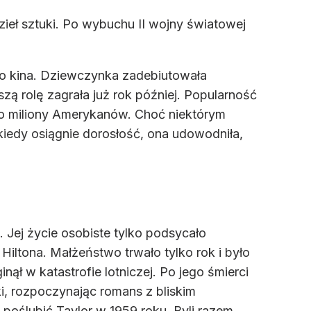
dzieł sztuki. Po wybuchu II wojny światowej
do kina. Dziewczynka zadebiutowała
szą rolę zagrała już rok później. Popularność
y go miliony Amerykanów. Choć niektórym
 kiedy osiągnie dorosłość, ona udowodniła,
 Jej życie osobiste tylko podsycało
Hiltona. Małżeństwo trwało tylko rok i było
ł w katastrofie lotniczej. Po jego śmierci
i, rozpoczynając romans z bliskim
poślubić Taylor w 1959 roku. Byli razem