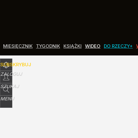
Udostępnij
0
Skomentuj
MIESIĘCZNIK
TYGODNIK
KSIĄŻKI
WIDEO
DO RZECZY+
SUBSKRYBUJ
ZALOGUJ
SZUKAJ
MENU