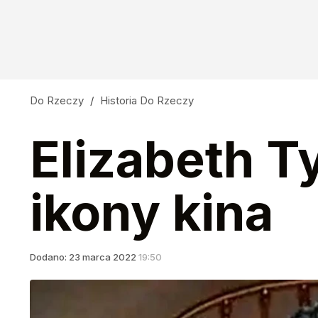
Do Rzeczy
/
Historia Do Rzeczy
Elizabeth Ty
ikony kina
Dodano:
23
marca
2022
19:50