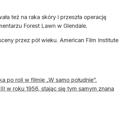
a też na raka skóry i przeszła operację
mentarzu Forest Lawn w Glendale.
sceny przez pół wieku. American Film Institute
a po roli w filmie „W samo południe”.
III w roku 1956, stając się tym samym znana