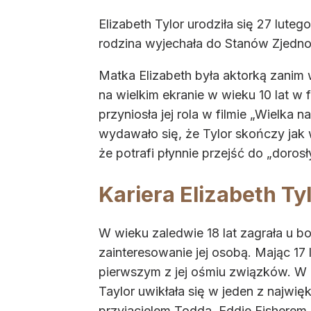
Elizabeth Tylor urodziła się 27 lute
rodzina wyjechała do Stanów Zjedno
Matka Elizabeth była aktorką zanim
na wielkim ekranie w wieku 10 lat w 
przyniosła jej rola w filmie „Wielka
wydawało się, że Tylor skończy jak w
że potrafi płynnie przejść do „dorosł
Kariera Elizabeth Ty
W wieku zaledwie 18 lat zagrała u b
zainteresowanie jej osobą. Mając 17 
pierwszym z jej ośmiu związków. W 1
Taylor uwikłała się w jeden z najwi
przyjacielem Todda, Eddie Fisherem.