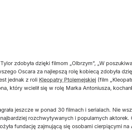
h Tylor zdobyła dzięki filmom „Olbrzym”, „W poszuki
ego Oscara za najlepszą rolę kobiecą zdobyła dzięki r
st jednak z roli
Kleopatry Ptolemejskiej
(film „Kleopat
na, który wcielił się w rolę Marka Antoniusza, kochank
agrała jeszcze w ponad 30 filmach i serialach. Nie wsz
 najbardziej rozchwytywanych i popularnych aktorek. O
ożyła fundację zajmującą się osobami cierpiącymi na A