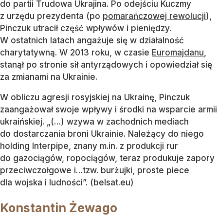
do partii Trudowa Ukrajina. Po odejściu Kuczmy
z urzędu prezydenta (po
pomarańczowej rewolucji
),
Pinczuk utracił część wpływów i pieniędzy.
W ostatnich latach angażuje się w działalność
charytatywną. W 2013 roku, w czasie
Euromajdanu
,
stanął po stronie sił antyrządowych i opowiedział się
za zmianami na Ukrainie.
W obliczu agresji rosyjskiej na Ukrainę, Pinczuk
zaangażował swoje wpływy i środki na wsparcie armii
ukraińskiej. „(…) wzywa w zachodnich mediach
do dostarczania broni Ukrainie. Należący do niego
holding Interpipe, znany m.in. z produkcji rur
do gazociągów, ropociągów, teraz produkuje zapory
przeciwczołgowe i…tzw. burżujki, proste piece
dla wojska i ludności”. (belsat.eu)
Konstantin Żewago