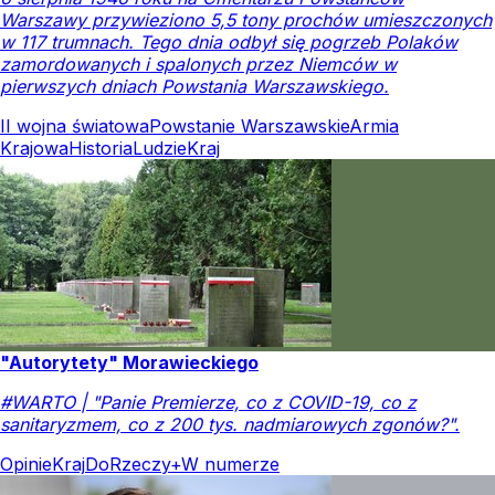
Warszawy przywieziono 5,5 tony prochów umieszczonych
w 117 trumnach. Tego dnia odbył się pogrzeb Polaków
zamordowanych i spalonych przez Niemców w
pierwszych dniach Powstania Warszawskiego.
II wojna światowa
Powstanie Warszawskie
Armia
Krajowa
Historia
Ludzie
Kraj
"Autorytety" Morawieckiego
#WARTO | "Panie Premierze, co z COVID-19, co z
sanitaryzmem, co z 200 tys. nadmiarowych zgonów?".
Opinie
Kraj
DoRzeczy+
W numerze