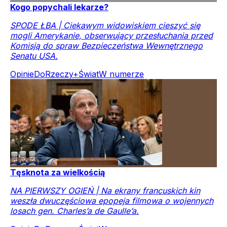
Kogo popychali lekarze?
SPODE ŁBA | Ciekawym widowiskiem cieszyć się
mogli Amerykanie, obserwujący przesłuchania przed
Komisją do spraw Bezpieczeństwa Wewnętrznego
Senatu USA.
Opinie
DoRzeczy+
Świat
W numerze
Tęsknota za wielkością
NA PIERWSZY OGIEŃ | Na ekrany francuskich kin
weszła dwuczęściowa epopeja filmowa o wojennych
losach gen. Charles’a de Gaulle’a.