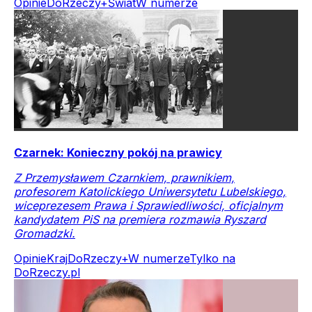
Opinie
DoRzeczy+
Świat
W numerze
Czarnek: Konieczny pokój na prawicy
Z Przemysławem Czarnkiem, prawnikiem,
profesorem Katolickiego Uniwersytetu Lubelskiego,
wiceprezesem Prawa i Sprawiedliwości, oficjalnym
kandydatem PiS na premiera rozmawia Ryszard
Gromadzki.
Opinie
Kraj
DoRzeczy+
W numerze
Tylko na
DoRzeczy.pl