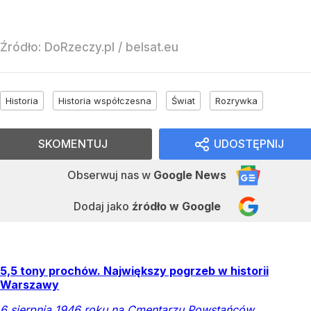
Źródło:
DoRzeczy.pl
/
belsat.eu
Historia
Historia współczesna
Świat
Rozrywka
SKOMENTUJ
UDOSTĘPNIJ
Obserwuj nas
w
Google News
Dodaj jako
źródło w Google
5,5 tony prochów. Największy pogrzeb w historii
Warszawy
6 sierpnia 1946 roku na Cmentarzu Powstańców