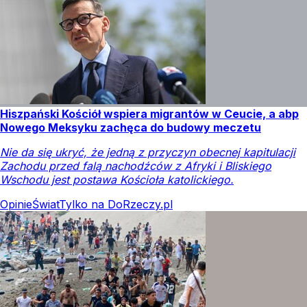
Hiszpański Kościół wspiera migrantów w Ceucie, a abp
Nowego Meksyku zachęca do budowy meczetu
Nie da się ukryć, że jedną z przyczyn obecnej kapitulacji
Zachodu przed falą nachodźców z Afryki i Bliskiego
Wschodu jest postawa Kościoła katolickiego.
Opinie
Świat
Tylko na DoRzeczy.pl