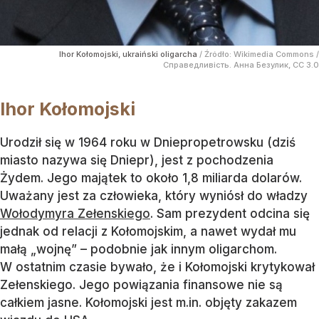
Ihor Kołomojski, ukraiński oligarcha
/ Źródło:
Wikimedia Commons
/
Справедливість. Анна Безулик, CC 3.0
Ihor Kołomojski
Urodził się w 1964 roku w Dniepropetrowsku (dziś
miasto nazywa się Dniepr), jest z pochodzenia
Żydem. Jego majątek to około 1,8 miliarda dolarów.
Uważany jest za człowieka, który wyniósł do władzy
Wołodymyra Zełenskiego
. Sam prezydent odcina się
jednak od relacji z Kołomojskim, a nawet wydał mu
małą „wojnę” – podobnie jak innym oligarchom.
W ostatnim czasie bywało, że i Kołomojski krytykował
Zełenskiego. Jego powiązania finansowe nie są
całkiem jasne. Kołomojski jest m.in. objęty zakazem