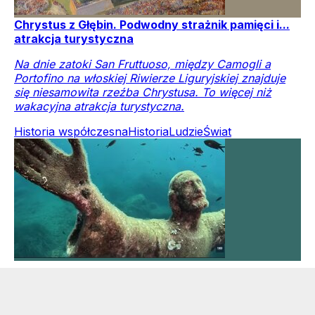
Chrystus z Głębin. Podwodny strażnik pamięci i...
atrakcja turystyczna
Na dnie zatoki San Fruttuoso, między Camogli a
Portofino na włoskiej Riwierze Liguryjskiej znajduje
się niesamowita rzeźba Chrystusa. To więcej niż
wakacyjna atrakcja turystyczna.
Historia współczesna
Historia
Ludzie
Świat