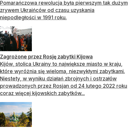
Pomarańczowa rewolucja była pierwszym tak dużym
zrywem Ukraińców od czasu uzyskania
niepodległości w 1991 roku.
Zagrożone przez Rosję zabytki Kijowa
Kijów, stolica Ukrainy to największe miasto w kraju,
które wyróżnia się wieloma, niezwykłymi zabytkami.
Niestety, w wyniku działań zbrojnych i ostrzałów
prowadzonych przez Rosjan od 24 lutego 2022 roku
coraz więcej kijowskich zabytków...