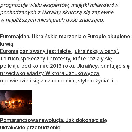
prognozuje wielu ekspertów, majątki miliarderów
pochodzących z Ukrainy skurczą się zapewne
w najbliższych miesiącach dość znacząco.
Euromajdan. Ukraińskie marzenia o Europie okupione
krwią
Euromajdan zwany jest także „ukraińską wiosną”.
To ruch społeczny i protesty, które rozlały się
po kraju pod koniec 2013 roku. Ukraińcy, buntując się
przeciwko władzy Wiktora Janukowycza,
opowiedzieli się za zachodnim „stylem życia” i...
Pomarańczowa rewolucja. Jak dokonało się
ukraińskie przebudzenie