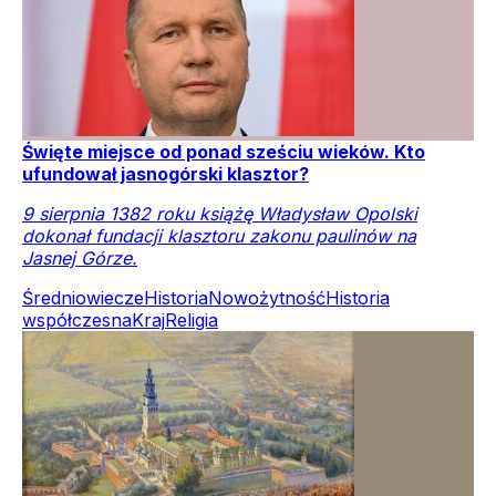
Święte miejsce od ponad sześciu wieków. Kto
ufundował jasnogórski klasztor?
9 sierpnia 1382 roku książę Władysław Opolski
dokonał fundacji klasztoru zakonu paulinów na
Jasnej Górze.
Średniowiecze
Historia
Nowożytność
Historia
współczesna
Kraj
Religia