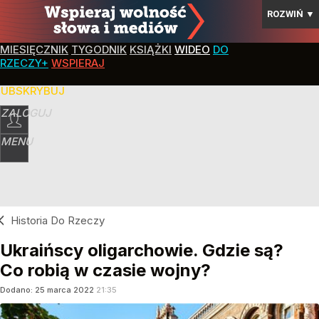
ROZWIŃ
▼
MIESIĘCZNIK
TYGODNIK
KSIĄŻKI
WIDEO
DO
RZECZY+
WSPIERAJ
SUBSKRYBUJ
ZALOGUJ
MENU
Historia Do Rzeczy
Ukraińscy oligarchowie. Gdzie są?
Co robią w czasie wojny?
Dodano:
25
marca
2022
21:35