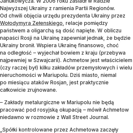
Janukowycza. W 2006 roku zasiadł w Radzie
Najwyższej Ukrainy z ramienia Partii Regionów.
Od chwili objęcia urzędu prezydenta Ukrainy przez
Wołodymyra Zełenskiego
, relacje pomiędzy
państwem a oligarchą są dość napięte. W obliczu
napaści Rosji na Ukrainę zapewniał jednak, że będzie
Ukrainy bronił. Wspiera Ukrainę finansowo, choć
na odległość ­– wyjechał bowiem z kraju (przebywa
najpewniej w Szwajcarii). Achmetow jest właścicielem
(czy raczej był) kilku zakładów przemysłowych i wielu
nieruchomości w Mariupolu. Dziś miasto, niemal
po miesiącu ataków Rosjan, jest praktycznie
całkowicie zrujnowane.
– Zakłady metalurgiczne w Mariupolu nie będą
pracować pod rosyjską okupacją – mówił Achmetow
niedawno w rozmowie z Wall Street Journal.
„Spółki kontrolowane przez Achmetowa zaczęły