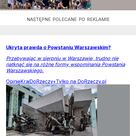
Ukryta prawda o Powstaniu Warszawskim?
Przebywając w sierpniu w Warszawie, trudno nie
natknąć się na różne formy wspominania Powstania
Warszawskiego.
Opinie
Kraj
DoRzeczy+
Tylko na DoRzeczy.pl