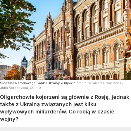
Siedziba Narodowego Banku Ukrainy w Kijowie
Źródło:
Wikimedia Commons
/
Julia Berezovska, CC 4.0
Oligarchowie kojarzeni są głównie z Rosją, jednak
także z Ukrainą związanych jest kilku
wpływowych miliarderów. Co robią w czasie
wojny?