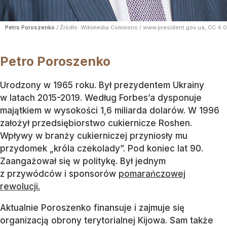
Petro Poroszenko
/ Źródło:
Wikimedia Commons
/
www.president.gov.ua, CC 4.0
Petro Poroszenko
Urodzony w 1965 roku. Był prezydentem Ukrainy
w latach 2015-2019. Według Forbes’a dysponuje
majątkiem w wysokości 1,6 miliarda dolarów. W 1996
założył przedsiębiorstwo cukiernicze Roshen.
Wpływy w branży cukierniczej przyniosły mu
przydomek „króla czekolady”. Pod koniec lat 90.
Zaangażował się w politykę. Był jednym
z przywódców i sponsorów
pomarańczowej
rewolucji.
Aktualnie Poroszenko finansuje i zajmuje się
organizacją obrony terytorialnej Kijowa. Sam także