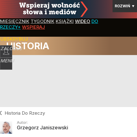
ROZWIŃ
▼
MIESIĘCZNIK
TYGODNIK
KSIĄŻKI
WIDEO
DO
RZECZY+
WSPIERAJ
SUBSKRYBUJ
HISTORIA
ZALOGUJ
MENU
Historia Do Rzeczy
Autor:
Grzegorz Janiszewski