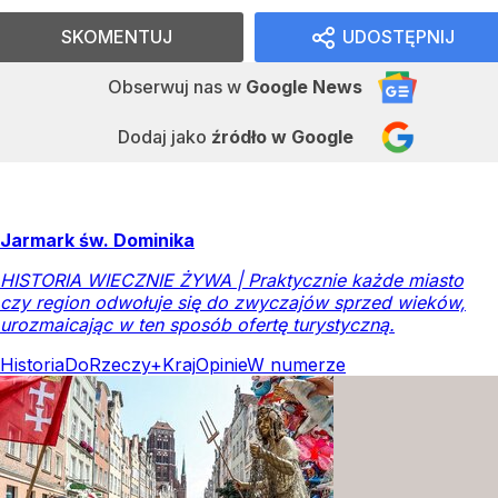
SKOMENTUJ
UDOSTĘPNIJ
Obserwuj nas
w
Google News
Dodaj jako
źródło w Google
Jarmark św. Dominika
HISTORIA WIECZNIE ŻYWA | Praktycznie każde miasto
czy region odwołuje się do zwyczajów sprzed wieków,
urozmaicając w ten sposób ofertę turystyczną.
Historia
DoRzeczy+
Kraj
Opinie
W numerze