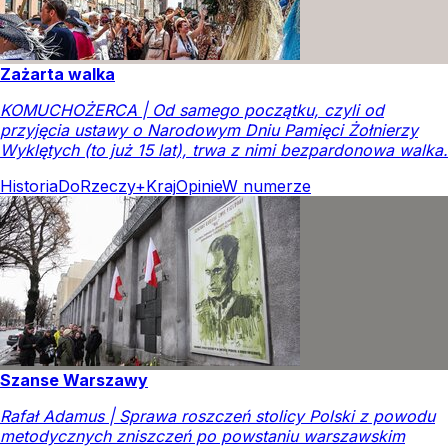
Zażarta walka
KOMUCHOŻERCA | Od samego początku, czyli od
przyjęcia ustawy o Narodowym Dniu Pamięci Żołnierzy
Wyklętych (to już 15 lat), trwa z nimi bezpardonowa walka.
Historia
DoRzeczy+
Kraj
Opinie
W numerze
Szanse Warszawy
Rafał Adamus | Sprawa roszczeń stolicy Polski z powodu
metodycznych zniszczeń po powstaniu warszawskim