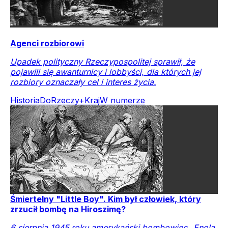
Agenci rozbiorowi
Upadek polityczny Rzeczypospolitej sprawił, że
pojawili się awanturnicy i lobbyści, dla których jej
rozbiory oznaczały cel i interes życia.
Historia
DoRzeczy+
Kraj
W numerze
Śmiertelny "Little Boy". Kim był człowiek, który
zrzucił bombę na Hiroszimę?
6 sierpnia 1945 roku amerykański bombowiec „Enola