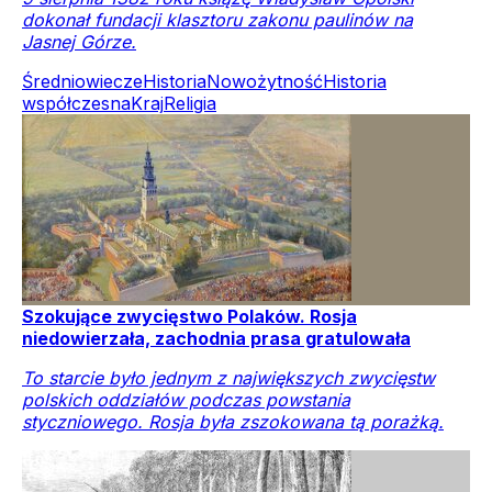
dokonał fundacji klasztoru zakonu paulinów na
Jasnej Górze.
Średniowiecze
Historia
Nowożytność
Historia
współczesna
Kraj
Religia
Szokujące zwycięstwo Polaków. Rosja
niedowierzała, zachodnia prasa gratulowała
To starcie było jednym z największych zwycięstw
polskich oddziałów podczas powstania
styczniowego. Rosja była zszokowana tą porażką.