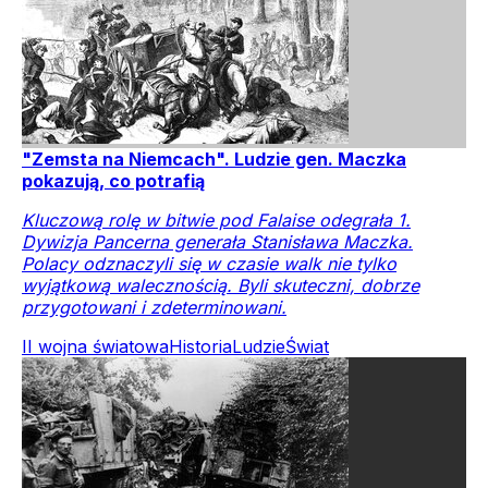
"Zemsta na Niemcach". Ludzie gen. Maczka
pokazują, co potrafią
Kluczową rolę w bitwie pod Falaise odegrała 1.
Dywizja Pancerna generała Stanisława Maczka.
Polacy odznaczyli się w czasie walk nie tylko
wyjątkową walecznością. Byli skuteczni, dobrze
przygotowani i zdeterminowani.
II wojna światowa
Historia
Ludzie
Świat