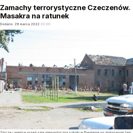
Zamachy terrorystyczne Czeczenów.
Masakra na ratunek
Dodano:
29
marca
2022
20:00
Znicze i wieńce przed salą gimnastyczną szkoły w Biesłanie po dokonanym tam