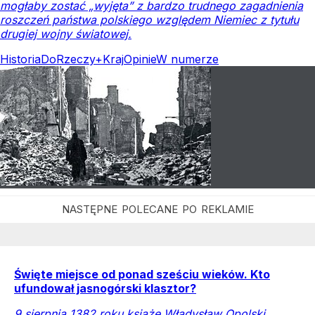
mogłaby zostać „wyjęta” z bardzo trudnego zagadnienia
roszczeń państwa polskiego względem Niemiec z tytułu
drugiej wojny światowej.
Historia
DoRzeczy+
Kraj
Opinie
W numerze
Święte miejsce od ponad sześciu wieków. Kto
ufundował jasnogórski klasztor?
9 sierpnia 1382 roku książę Władysław Opolski