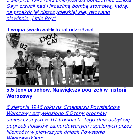
Gay” zrzucił nad Hiroszimą bombę atomową, którą,
na przekór jej niszczycielskiej sile, nazwano
niewinnie „Little Boy”.
II wojna światowa
Historia
Ludzie
Świat
5,5 tony prochów. Największy pogrzeb w historii
Warszawy
6 sierpnia 1946 roku na Cmentarzu Powstańców
Warszawy przywieziono 5,5 tony prochów
umieszczonych w 117 trumnach. Tego dnia odbył się
pogrzeb Polaków zamordowanych i spalonych przez
Niemców w pierwszych dniach Powstania
Warszawskiego.