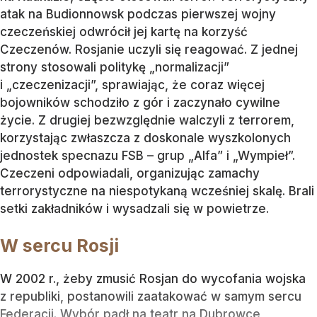
atak na Budionnowsk podczas pierwszej wojny
czeczeńskiej odwrócił jej kartę na korzyść
Czeczenów. Rosjanie uczyli się reagować. Z jednej
strony stosowali politykę „normalizacji”
i „czeczenizacji”, sprawiając, że coraz więcej
bojowników schodziło z gór i zaczynało cywilne
życie. Z drugiej bezwzględnie walczyli z terrorem,
korzystając zwłaszcza z doskonale wyszkolonych
jednostek specnazu FSB – grup „Alfa” i „Wympieł”.
Czeczeni odpowiadali, organizując zamachy
terrorystyczne na niespotykaną wcześniej skalę. Brali
setki zakładników i wysadzali się w powietrze.
W sercu Rosji
W 2002 r., żeby zmusić Rosjan do wycofania wojska
z republiki, postanowili zaatakować w samym sercu
Federacji. Wybór padł na teatr na Dubrowce