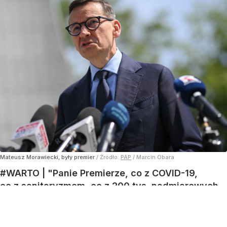
Mateusz Morawiecki, były premier
/ Źródło:
PAP
/
Marcin Obara
#WARTO | "Panie Premierze, co z COVID-19,
co z sanitaryzmem, co z 200 tys. nadmiarowych
zgonów?".
Na pytanie jednego z widzów kanału Rymanowski