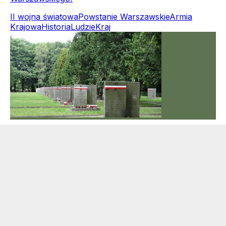
II wojna światowa
Powstanie Warszawskie
Armia
Krajowa
Historia
Ludzie
Kraj