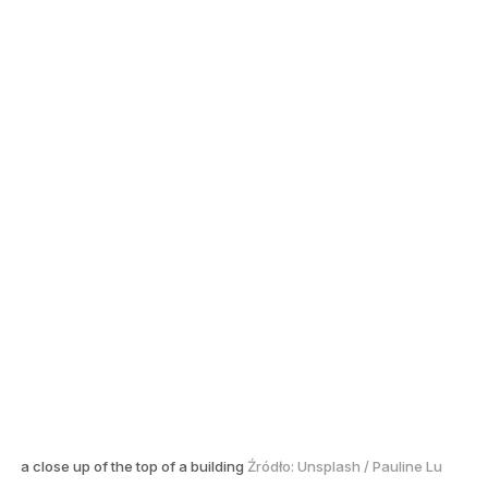
a close up of the top of a building
Źródło:
Unsplash
/
Pauline Lu