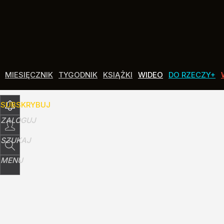
Udostępnij
3
Skomentuj
MIESIĘCZNIK
TYGODNIK
KSIĄŻKI
WIDEO
DO RZECZY+
SUBSKRYBUJ
ZALOGUJ
SZUKAJ
MENU