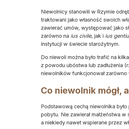
Niewolnicy stanowili w Rzymie odr
traktowani jako własność swoich wła
zawierać umów, występować jako str
zarówno na
ius civile
, jak i
ius genti
instytucji w świecie starożytnym.
Do niewoli można było trafić na kilk
z powodu ubóstwa lub zadłużenia (r
niewolników funkcjonował zarówno w 
Co niewolnik mógł, a
Podstawową cechą niewolnika było p
pobytu. Nie zawierał małżeństwa w 
a niekiedy nawet wspierane przez wła