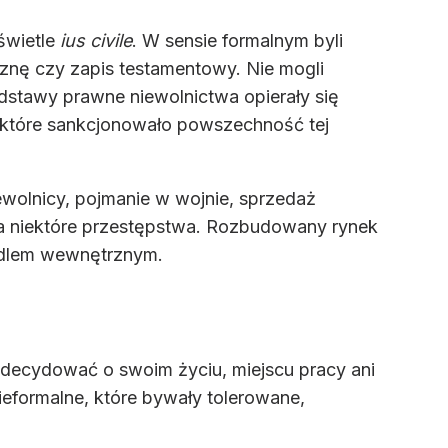
świetle
ius civile
. W sensie formalnym byli
iznę czy zapis testamentowy. Nie mogli
stawy prawne niewolnictwa opierały się
, które sankcjonowało powszechność tej
iewolnicy, pojmanie w wojnie, sprzedaż
za niektóre przestępstwa. Rozbudowany rynek
andlem wewnętrznym.
decydować o swoim życiu, miejscu pracy ani
eformalne, które bywały tolerowane,