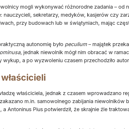
olnicy mogli wykonywać różnorodne zadania – od najc
 nauczycieli, sekretarzy, medyków, kasjerów czy zar
chiwach, przy budowach lub w świątyniach, mając częs
praktyczną autonomię było
peculium
– majątek przeka
ominusa
, jednak niewolnik mógł nim obracać w ramac
 wykup, a po wyzwoleniu czasem przechodziło auto
właścicieli
ładzę właściciela, jednak z czasem wprowadzano reg
 zakazano m.in. samowolnego zabijania niewolników b
, a Antoninus Pius potwierdził, że skrajnie źle trakt