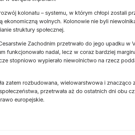
zwój kolonatu – systemu, w którym chłopi zostali pr
ą ekonomiczną wolnych. Kolonowie nie byli niewolnika
anie struktury społecznej.
 Cesarstwie Zachodnim przetrwało do jego upadku w V 
m funkcjonowało nadal, lecz w coraz bardziej margin
ze stopniowo wypierało niewolnictwo na rzecz podda
ła zatem rozbudowana, wielowarstwowa i znacząco zmi
społeczeństwa, przetrwała aż do ostatnich dni obu c
prawo europejskie.