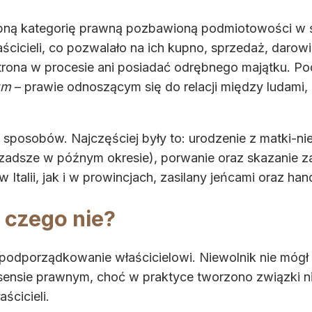
ębną kategorię prawną pozbawioną podmiotowości w 
ścicieli, co pozwalało na ich kupno, sprzedaż, darow
ona w procesie ani posiadać odrębnego majątku. Pod
um
– prawie odnoszącym się do relacji między ludami
a sposobów. Najczęściej były to: urodzenie z matki-n
zadsze w późnym okresie), porwanie oraz skazanie 
Italii, jak i w prowincjach, zasilany jeńcami oraz h
 czego nie?
odporządkowanie właścicielowi. Niewolnik nie mógł 
sensie prawnym, choć w praktyce tworzono związki ni
ścicieli.