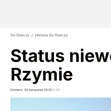
Do Rzeczy
/
Historia Do Rzeczy
Status niew
Rzymie
Dodano:
30
listopada
2025
8:45