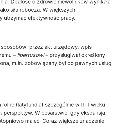
ania. Dbałość o zdrowie niewolników wynikała
 jako siła robocza. W większych
y utrzymać efektywność pracy.
a sposobów: przez akt urzędowy, wpis
onemu –
libertusowi
– przysługiwał określony
ona, m.in. zobowiązany był do pewnych usług
lne (latyfundia) szczególnie w II i I wieku
k perspektyw. W cesarstwie, gdy ekspansja
a stopniowo maleć. Coraz większe znaczenie