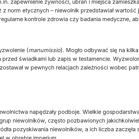
.in. zapewnienie żywności, ubrań i miejsca zamieszk
niż z norm etycznych – niewolnik przedstawiał wartość
egularne kontrole zdrowia czy badania medyczne, ab
yzwolenie (
manumissio
). Mogło odbywać się na kilk
ela przed świadkami lub zapis w testamencie. Wyzwol
zostawał w pewnych relacjach zależności wobec patr
ewolnictwa napędzały podboje. Wielkie gospodarstwa ro
 grup niewolników, często pozbawionych jakichkolwie
źródła pozyskiwania niewolników, a ich liczba zaczęł
el w obrębie imperium.