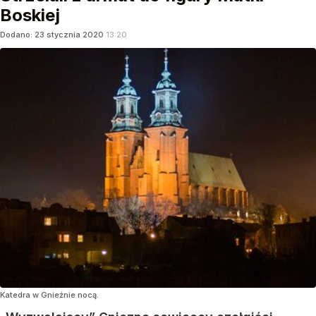
Boskiej
Dodano:
23
stycznia
2020
13:20
Katedra w Gnieźnie nocą.