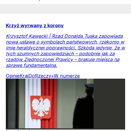
Krzyż wyrwany z korony
Krzysztof Kawęcki | Rząd Donalda Tuska zapowiada
nową ustawę o symbolach państwowych, rzekomo w
imię heraldycznej poprawności. Szkoda jedynie, że w
tych szumnych zapowiedziach – podobnie jak za
rządów Zjednoczonej Prawicy – brakuje miejsca na
sprawę fundamentalną.
Opinie
Kraj
DoRzeczy+
W numerze