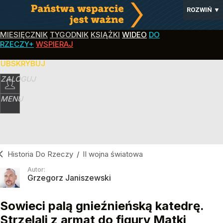
ROZWIŃ
▼
MIESIĘCZNIK
TYGODNIK
KSIĄŻKI
WIDEO
DO
RZECZY+
WSPIERAJ
SUBSKRYBUJ
ZALOGUJ
MENU
Historia Do Rzeczy
/
II wojna światowa
Autor:
Grzegorz Janiszewski
Sowieci palą gnieźnieńską katedrę.
Strzelali z armat do figury Matki