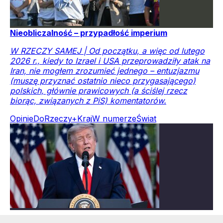
Nieobliczalność – przypadłość imperium
W RZECZY SAMEJ | Od początku, a więc od lutego
2026 r., kiedy to Izrael i USA przeprowadziły atak na
Iran, nie mogłem zrozumieć jednego – entuzjazmu
(muszę przyznać ostatnio nieco przygasającego)
polskich, głównie prawicowych (a ściślej rzecz
biorąc, związanych z PiS) komentatorów.
Opinie
DoRzeczy+
Kraj
W numerze
Świat