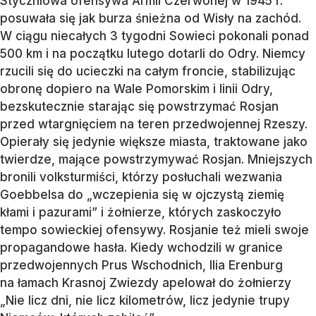
Styczniowa ofensywa Armii Czerwonej w 1945 r.
posuwała się jak burza śnieżna od Wisły na zachód.
W ciągu niecałych 3 tygodni Sowieci pokonali ponad
500 km i na początku lutego dotarli do Odry. Niemcy
rzucili się do ucieczki na całym froncie, stabilizując
obronę dopiero na Wale Pomorskim i linii Odry,
bezskutecznie starając się powstrzymać Rosjan
przed wtargnięciem na teren przedwojennej Rzeszy.
Opierały się jedynie większe miasta, traktowane jako
twierdze, mające powstrzymywać Rosjan. Mniejszych
bronili volksturmiści, którzy posłuchali wezwania
Goebbelsa do „wczepienia się w ojczystą ziemię
kłami i pazurami” i żołnierze, których zaskoczyło
tempo sowieckiej ofensywy. Rosjanie też mieli swoje
propagandowe hasła. Kiedy wchodzili w granice
przedwojennych Prus Wschodnich, Ilia Erenburg
na łamach Krasnoj Zwiezdy apelował do żołnierzy
„Nie licz dni, nie licz kilometrów, licz jedynie trupy