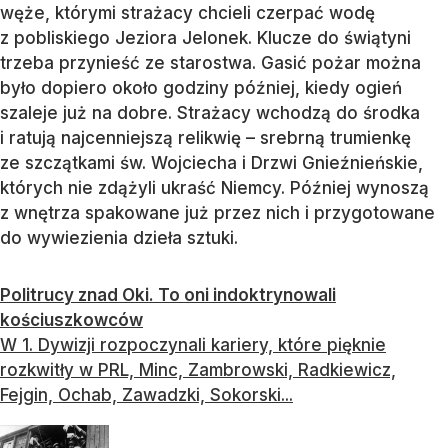
węże, którymi strażacy chcieli czerpać wodę
z pobliskiego Jeziora Jelonek. Klucze do świątyni
trzeba przynieść ze starostwa. Gasić pożar można
było dopiero około godziny później, kiedy ogień
szaleje już na dobre. Strażacy wchodzą do środka
i ratują najcenniejszą relikwię – srebrną trumienkę
ze szczątkami św. Wojciecha i Drzwi Gnieźnieńskie,
których nie zdążyli ukraść Niemcy. Później wynoszą
z wnętrza spakowane już przez nich i przygotowane
do wywiezienia dzieła sztuki.
Politrucy znad Oki. To oni indoktrynowali
kościuszkowców
W 1. Dywizji rozpoczynali kariery, które pięknie
rozkwitły w PRL, Minc, Zambrowski, Radkiewicz,
Fejgin, Ochab, Zawadzki, Sokorski...