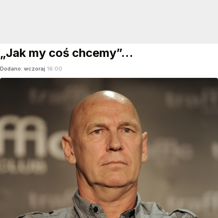
„Jak my coś chcemy”…
Dodano:
wczoraj
16:00