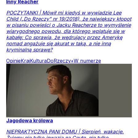
Inny Reacher
POCZYTANKI | Mówił mi kiedyś w wywiadzie Lee
Child („Do Rzeczy” nr 19/2018), że największy kłopot
w pisaniu powieści o Jacku Reacherze to wymyślenie
wiarygodnego powodu, dla którego wplątuje się w
kabałę: Co sprawia, że wędrujący przez Amerykę
nomad angażuje się akurat w taką, a nie inną
kryminalną sprawę?
Opinie
Kraj
Kultura
DoRzeczy+
W numerze
Jagodowa królowa
NIEPRAKTYCZNA PANI DOMU | Sierpień, wakacje.
Żyjemy nie tylko inwazją na Ceutę, nie tylko