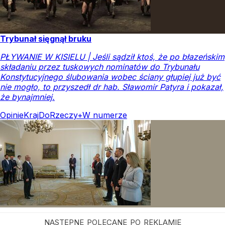
Trybunał sięgnął bruku
PŁYWANIE W KISIELU | Jeśli sądził ktoś, że po błazeńskim
składaniu przez tuskowych nominatów do Trybunału
Konstytucyjnego ślubowania wobec ściany głupiej już być
nie mogło, to przyszedł dr hab. Sławomir Patyra i pokazał,
że bynajmniej.
Opinie
Kraj
DoRzeczy+
W numerze