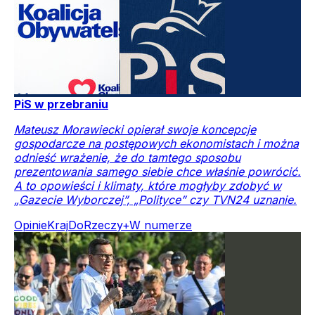
PiS w przebraniu
Mateusz Morawiecki opierał swoje koncepcje
gospodarcze na postępowych ekonomistach i można
odnieść wrażenie, że do tamtego sposobu
prezentowania samego siebie chce właśnie powrócić.
A to opowieści i klimaty, które mogłyby zdobyć w
„Gazecie Wyborczej”, „Polityce” czy TVN24 uznanie.
Opinie
Kraj
DoRzeczy+
W numerze