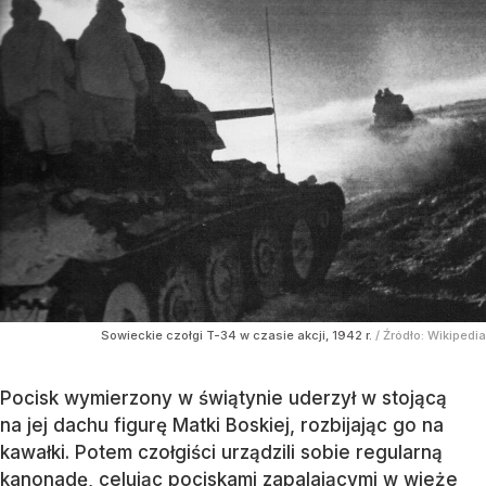
Sowieckie czołgi T-34 w czasie akcji, 1942 r.
/ Źródło:
Wikipedia
Pocisk wymierzony w świątynie uderzył w stojącą
na jej dachu figurę Matki Boskiej, rozbijając go na
kawałki. Potem czołgiści urządzili sobie regularną
kanonadę, celując pociskami zapalającymi w wieże