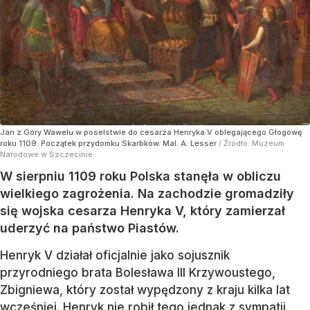
Jan z Góry Wawelu w poselstwie do cesarza Henryka V oblegającego Głogowę
roku 1109. Początek przydomku Skarbków. Mal. A. Lesser
/ Źródło:
Muzeum
Narodowe w Szczecinie
W sierpniu 1109 roku Polska stanęła w obliczu
wielkiego zagrożenia. Na zachodzie gromadziły
się wojska cesarza Henryka V, który zamierzał
uderzyć na państwo Piastów.
Henryk V działał oficjalnie jako sojusznik
przyrodniego brata Bolesława III Krzywoustego,
Zbigniewa, który został wypędzony z kraju kilka lat
wcześniej. Henryk nie robił tego jednak z sympatii