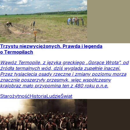
Trzystu niezwyciężonych. Prawda i legenda
o Termopilach
Wąwóz Termopile, z języka greckiego „Gorące Wrota”, od
źródła termalnych wód, dziś wygląda zupełnie inaczej.
Przez tysiąclecia osady rzeczne i zmiany poziomu morza
znacznie poszerzyły przesmyk, więc współczesny
krajobraz mało przypomina ten z 480 roku p.n.e.
Starożytność
Historia
Ludzie
Świat