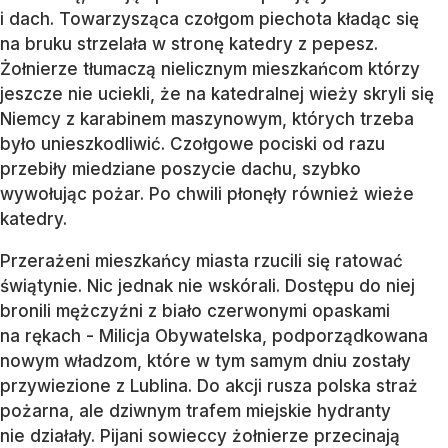
i dach. Towarzysząca czołgom piechota kładąc się
na bruku strzelała w stronę katedry z pepesz.
Żołnierze tłumaczą nielicznym mieszkańcom którzy
jeszcze nie uciekli, że na katedralnej wieży skryli się
Niemcy z karabinem maszynowym, których trzeba
było unieszkodliwić. Czołgowe pociski od razu
przebiły miedziane poszycie dachu, szybko
wywołując pożar. Po chwili płonęły również wieże
katedry.
Przerażeni mieszkańcy miasta rzucili się ratować
świątynie. Nic jednak nie wskórali. Dostępu do niej
bronili mężczyźni z biało czerwonymi opaskami
na rękach - Milicja Obywatelska, podporządkowana
nowym władzom, które w tym samym dniu zostały
przywiezione z Lublina. Do akcji rusza polska straż
pożarna, ale dziwnym trafem miejskie hydranty
nie działały. Pijani sowieccy żołnierze przecinają