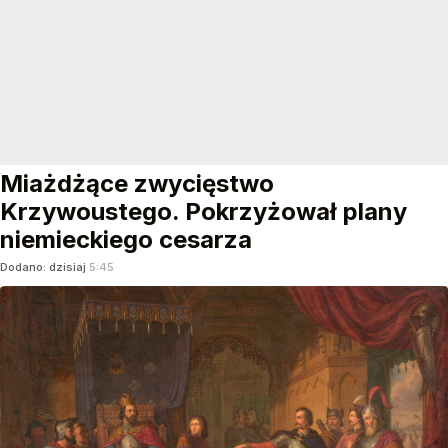
Miażdżące zwycięstwo
Krzywoustego. Pokrzyżował plany
niemieckiego cesarza
Dodano:
dzisiaj
5:45