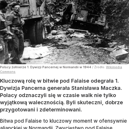
Polscy żołnierze 1. Dywizji Pancernej w Normandii w 1944
/ Źródło:
Wikimedia
Commons
Kluczową rolę w bitwie pod Falaise odegrała 1.
Dywizja Pancerna generała Stanisława Maczka.
Polacy odznaczyli się w czasie walk nie tylko
wyjątkową walecznością. Byli skuteczni, dobrze
przygotowani i zdeterminowani.
Bitwa pod Falaise to kluczowy moment w ofensywnie
alianckiej w Normandii. Zwycięstwo pod Falaise