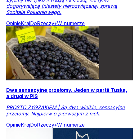
dogorywającą (niestety nierozwiązaną) sprawą
Szpitala Południowego.
Opinie
Kraj
DoRzeczy+
W numerze
Dwa sensacyjne przełomy. Jeden w partii Tuska,
a drugi w PiS
PROSTO ZYGZAKIEM | Są dwa wielkie, sensacyjne
przełomy. Najpierw o pierwszym z nich.
Opinie
Kraj
DoRzeczy+
W numerze