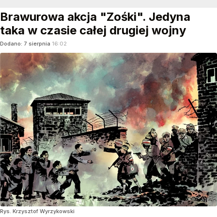
Brawurowa akcja "Zośki". Jedyna
taka w czasie całej drugiej wojny
Dodano:
7
sierpnia
16:02
Rys. Krzysztof Wyrzykowski