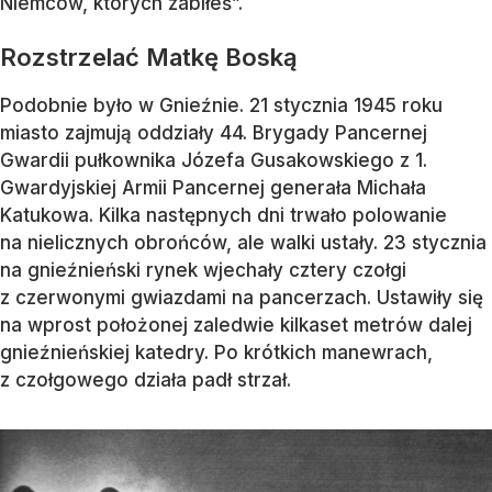
Niemców, których zabiłeś”.
Rozstrzelać Matkę Boską
Podobnie było w Gnieźnie. 21 stycznia 1945 roku
miasto zajmują oddziały 44. Brygady Pancernej
Gwardii pułkownika Józefa Gusakowskiego z 1.
Gwardyjskiej Armii Pancernej generała Michała
Katukowa. Kilka następnych dni trwało polowanie
na nielicznych obrońców, ale walki ustały. 23 stycznia
na gnieźnieński rynek wjechały cztery czołgi
z czerwonymi gwiazdami na pancerzach. Ustawiły się
na wprost położonej zaledwie kilkaset metrów dalej
gnieźnieńskiej katedry. Po krótkich manewrach,
z czołgowego działa padł strzał.