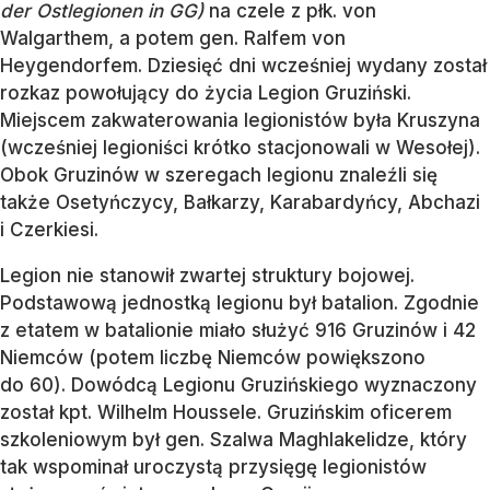
der Ostlegionen in GG)
na czele z płk. von
Walgarthem, a potem gen. Ralfem von
Heygendorfem. Dziesięć dni wcześniej wydany został
rozkaz powołujący do życia Legion Gruziński.
Miejscem zakwaterowania legionistów była Kruszyna
(wcześniej legioniści krótko stacjonowali w Wesołej).
Obok Gruzinów w szeregach legionu znaleźli się
także Osetyńczycy, Bałkarzy, Karabardyńcy, Abchazi
i Czerkiesi.
Legion nie stanowił zwartej struktury bojowej.
Podstawową jednostką legionu był batalion. Zgodnie
z etatem w batalionie miało służyć 916 Gruzinów i 42
Niemców (potem liczbę Niemców powiększono
do 60). Dowódcą Legionu Gruzińskiego wyznaczony
został kpt. Wilhelm Houssele. Gruzińskim oficerem
szkoleniowym był gen. Szalwa Maghlakelidze, który
tak wspominał uroczystą przysięgę legionistów