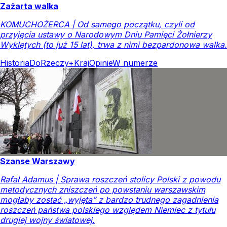
Zażarta walka
KOMUCHOŻERCA | Od samego początku, czyli od
przyjęcia ustawy o Narodowym Dniu Pamięci Żołnierzy
Wyklętych (to już 15 lat), trwa z nimi bezpardonowa walka.
Historia
DoRzeczy+
Kraj
Opinie
W numerze
Szanse Warszawy
Rafał Adamus | Sprawa roszczeń stolicy Polski z powodu
metodycznych zniszczeń po powstaniu warszawskim
mogłaby zostać „wyjęta” z bardzo trudnego zagadnienia
roszczeń państwa polskiego względem Niemiec z tytułu
drugiej wojny światowej.