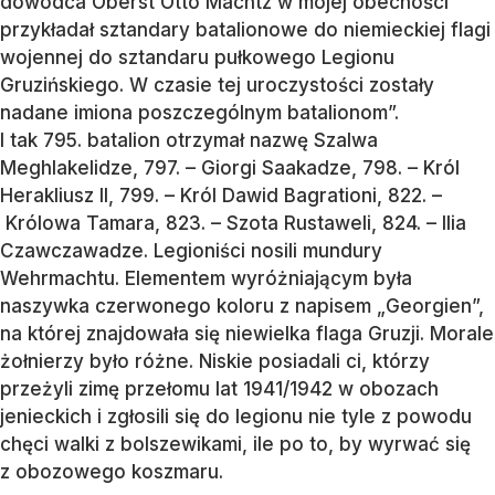
dowódca Oberst Otto Machtz w mojej obecności
przykładał sztandary batalionowe do niemieckiej flagi
wojennej do sztandaru pułkowego Legionu
Gruzińskiego. W czasie tej uroczystości zostały
nadane imiona poszczególnym batalionom”.
I tak 795. batalion otrzymał nazwę Szalwa
Meghlakelidze, 797. – Giorgi Saakadze, 798. – Król
Herakliusz II, 799. – Król Dawid Bagrationi, 822. –
Królowa Tamara, 823. – Szota Rustaweli, 824. – Ilia
Czawczawadze. Legioniści nosili mundury
Wehrmachtu. Elementem wyróżniającym była
naszywka czerwonego koloru z napisem „Georgien”,
na której znajdowała się niewielka flaga Gruzji. Morale
żołnierzy było różne. Niskie posiadali ci, którzy
przeżyli zimę przełomu lat 1941/1942 w obozach
jenieckich i zgłosili się do legionu nie tyle z powodu
chęci walki z bolszewikami, ile po to, by wyrwać się
z obozowego koszmaru.