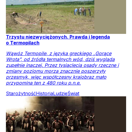
Trzystu niezwyciężonych. Prawda i legenda
o Termopilach
Wąwóz Termopile, z języka greckiego „Gorące
Wrota”, od źródła termalnych wód, dziś wygląda
zupełnie inaczej. Przez tysiąclecia osady rzeczne i
zmiany poziomu morza znacznie poszerzyły
przesmyk, więc współczesny krajobraz mało
przypomina ten z 480 roku p.n.e.
Starożytność
Historia
Ludzie
Świat