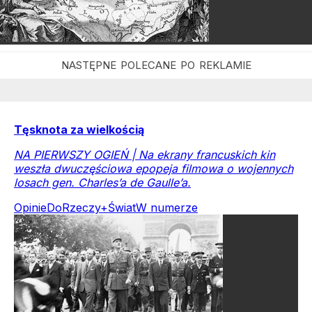
Tęsknota za wielkością
NA PIERWSZY OGIEŃ | Na ekrany francuskich kin
weszła dwuczęściowa epopeja filmowa o wojennych
losach gen. Charles’a de Gaulle’a.
Opinie
DoRzeczy+
Świat
W numerze