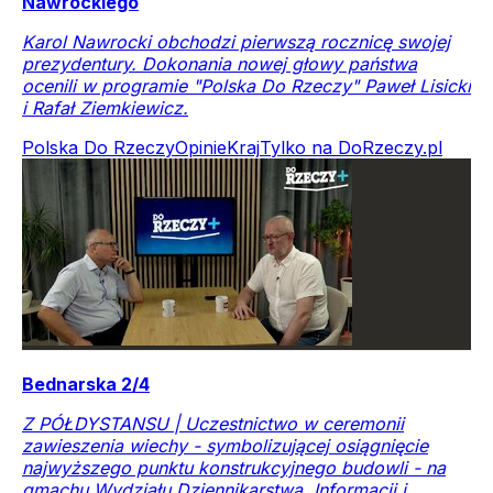
Nawrockiego
Karol Nawrocki obchodzi pierwszą rocznicę swojej
prezydentury. Dokonania nowej głowy państwa
ocenili w programie "Polska Do Rzeczy" Paweł Lisicki
i Rafał Ziemkiewicz.
Polska Do Rzeczy
Opinie
Kraj
Tylko na DoRzeczy.pl
Bednarska 2/4
Z PÓŁDYSTANSU | Uczestnictwo w ceremonii
zawieszenia wiechy - symbolizującej osiągnięcie
najwyższego punktu konstrukcyjnego budowli - na
gmachu Wydziału Dziennikarstwa, Informacji i