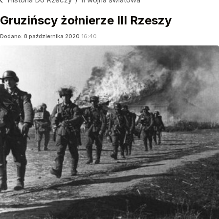
Gruzińscy żołnierze III Rzeszy
Dodano:
8
października
2020
16:40