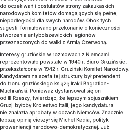
do oczekiwań i postulatów strony zakaukaskich
narodowych komitetów domagających się pełnej
niepodległości dla swych narodów. Obok tych
sugestii formułowano przekonanie o konieczności
stworzenia antybolszewickich legionów
przeznaczonych do walki z Armią Czerwoną.
Interesy gruzińskie w rozmowach z Niemcami
reprezentowało powstałe w 1940 r. Biuro Gruzińskie,
przekształcone w 1942 r. Gruziński Komitet Narodowy.
Kandydatem na szefa tej struktury był pretendent
do tronu gruzińskiego książę Irakli Bagration-
Muchrański. Ponieważ dystansował się on
od III Rzeszy, twierdząc, że lepszym sojusznikiem
Gruzji byłoby Królestwo Italii, jego kandydatura
nie znalazła aprobaty w oczach Niemców. Znacznie
lepszą opinią cieszył się Michel Kedia, polityk
proweniencji narodowo-demokratycznej. Już