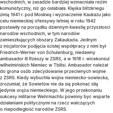
wschodnich, w zasadzie bardziej wzmacniała reżim
komunistyczny, niż go osłabiała. Klęska blitzkriegu
zimą 1941 r. pod Moskwą i wyznaczenie Kaukazu jako
celu niemieckiej ofensywy letniej w roku 1942
postawiły na porządku dziennym kwestię przyszłości
narodów wschodnich, w tym narodów
zamieszkujących obszary Zakaukazia. Jednym
z inicjatorów podjęcia ścisłej współpracy z nimi był
Friedrich-Werner von Schulenburg, niedawny
ambasador III Rzeszy w ZSRS, a w 1918 r. wicekonsul
wilhelmińskich Niemiec w Tbilisi. Ambasador należał
do grona osób zdecydowanie przeciwnych wojnie
z ZSRS. Kiedy wybuchła wojna niemiecko-sowiecka,
zrozumiał, że Sowietów nie da się pokonać siłą
jedynie oręża niemieckiego. W jego przekonaniu
sukcesy militarne Wehrmachtu powinny być wsparte
działaniami politycznymi na rzecz walczących
o niepodległość narodów ZSRS.