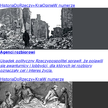
Historia
DoRzeczy+
Kraj
Opinie
W numerze
Agenci rozbiorowi
Upadek polityczny Rzeczypospolitej sprawił, że pojawili
się awanturnicy i lobbyści, dla których jej rozbiory
oznaczały cel i interes życia.
Historia
DoRzeczy+
Kraj
W numerze