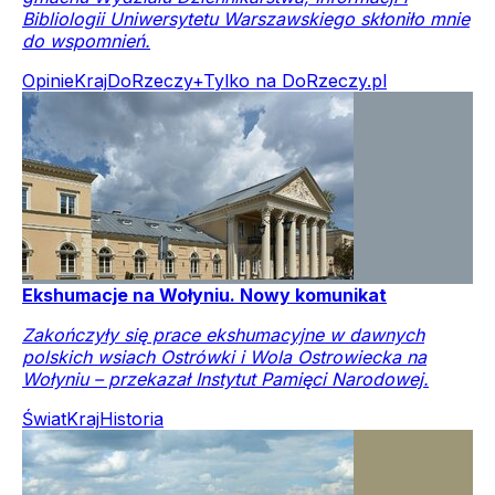
Bibliologii Uniwersytetu Warszawskiego skłoniło mnie
do wspomnień.
Opinie
Kraj
DoRzeczy+
Tylko na DoRzeczy.pl
Ekshumacje na Wołyniu. Nowy komunikat
Zakończyły się prace ekshumacyjne w dawnych
polskich wsiach Ostrówki i Wola Ostrowiecka na
Wołyniu – przekazał Instytut Pamięci Narodowej.
Świat
Kraj
Historia