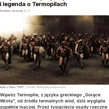
i legenda o Termopilach
Dodano:
wczoraj
16:32
Kadr z filmu "300"
/ Źródło:
Materiały producenta
Wąwóz Termopile, z języka greckiego „Gorące
Wrota”, od źródła termalnych wód, dziś wygląda
zupełnie inaczej. Przez tysiąclecia osady rzeczne