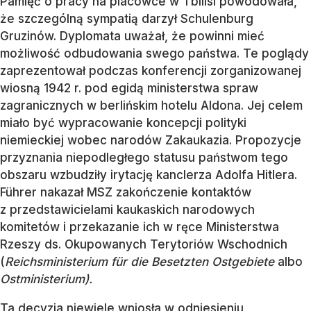
Pamięć o pracy na placówce w Tbilisi powodowała,
że szczególną sympatią darzył Schulenburg
Gruzinów. Dyplomata uważał, że powinni mieć
możliwość odbudowania swego państwa. Te poglądy
zaprezentował podczas konferencji zorganizowanej
wiosną 1942 r. pod egidą ministerstwa spraw
zagranicznych w berlińskim hotelu Aldona. Jej celem
miało być wypracowanie koncepcji polityki
niemieckiej wobec narodów Zakaukazia. Propozycje
przyznania niepodległego statusu państwom tego
obszaru wzbudziły irytację kanclerza Adolfa Hitlera.
Führer nakazał MSZ zakończenie kontaktów
z przedstawicielami kaukaskich narodowych
komitetów i przekazanie ich w ręce Ministerstwa
Rzeszy ds. Okupowanych Terytoriów Wschodnich
(
Reichsministerium für die Besetzten Ostgebiete
albo
Ostministerium).
Ta decyzja niewiele wniosła w odniesieniu