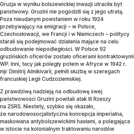
Gruzja w wyniku bolszewickiej inwazji utraciła byt
państwowy. Gruzini nie pogodzili się z jego utratą.
Poza nieudanym powstaniem w roku 1924
przebywający na emigracji – w Polsce,
Czechosłowacji, we Francji i w Niemczech – politycy
starali się podejmować działania mające na celu
odbudowanie niepodległości. W Polsce 92
gruzińskich oficerów zostało oficerami kontraktowymi
WP. Inni, tacy jak poległy potem w Afryce w 1942 r.
mjr Dimitrij Almikivarii, pełnili służbę w szeregach
francuskiej Legii Cudzoziemskiej.
Z prawdziwą nadzieją na odbudowę swej
państwowości Gruzini powitali atak III Rzeszy
na ZSRS. Niestety, szybko się okazało,
że narodowosocjalistyczna koncepcja imperialna,
maskowana antybolszewickimi hasłami, a polegająca
w istocie na kolonialnym traktowaniu narodów