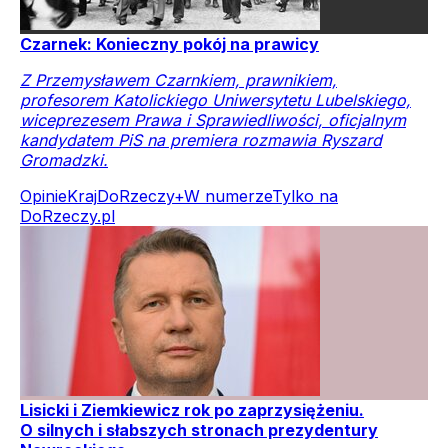
Czarnek: Konieczny pokój na prawicy
Z Przemysławem Czarnkiem, prawnikiem,
profesorem Katolickiego Uniwersytetu Lubelskiego,
wiceprezesem Prawa i Sprawiedliwości, oficjalnym
kandydatem PiS na premiera rozmawia Ryszard
Gromadzki.
Opinie
Kraj
DoRzeczy+
W numerze
Tylko na
DoRzeczy.pl
Lisicki i Ziemkiewicz rok po zaprzysiężeniu.
O silnych i słabszych stronach prezydentury