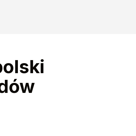
polski
ydów