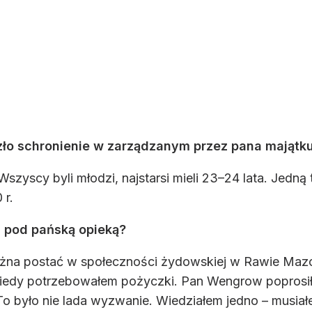
ło schronienie w zarządzanym przez pana majątku
scy byli młodzi, najstarsi mieli 23–24 lata. Jedną tr
 r.
ię pod pańską opieką?
żna postać w społeczności żydowskiej w Rawie Mazow
iedy potrzebowałem pożyczki. Pan Wengrow poprosił 
o było nie lada wyzwanie. Wiedziałem jedno – musiałe