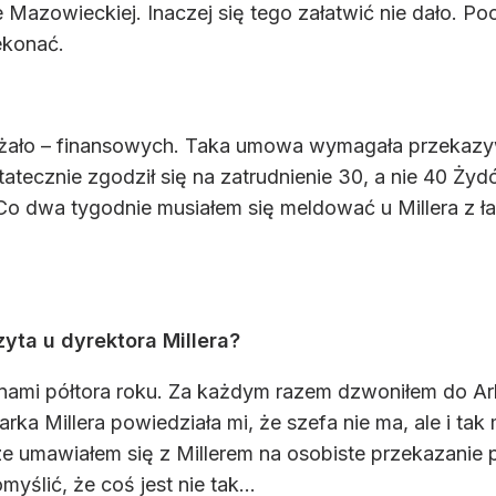
Mazowieckiej. Inaczej się tego załatwić nie dało. Poc
ekonać.
leżało – finansowych. Taka umowa wymagała przekazyw
statecznie zgodził się na zatrudnienie 30, a nie 40 Ży
Co dwa tygodnie musiałem się meldować u Millera z 
yta u dyrektora Millera?
 z nami półtora roku. Za każdym razem dzwoniłem do Ar
rka Millera powiedziała mi, że szefa nie ma, ale i ta
ze umawiałem się z Millerem na osobiste przekazanie 
yślić, że coś jest nie tak...