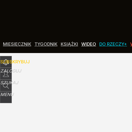
Udostępnij
24
Skomentuj
Nauczyciele z łapanki, czyli katastrofa oświa
MIESIĘCZNIK
TYGODNIK
KSIĄŻKI
WIDEO
DO RZECZY+
14
SUBSKRYBUJ
Korzenie
ZALOGUJ
dodaj
SZUKAJ
MENU
Rekordowy rejs. To pierwszy okręt, który teg
dodaj