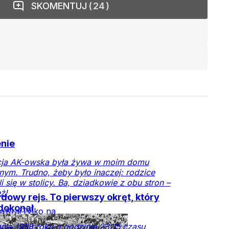
SKOMENTUJ
24
nie
cja AK-owska była żywa w moim domu
nym. Trudno, żeby było inaczej: rodzice
li się w stolicy. Ba, dziadkowie z obu stron –
ż!
dowy rejs. To pierwszy okręt, który
dokonał
ia
Kraj
Tylko na
czy.pl
pnia 1958 roku o godzinie 23:15 czasu