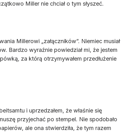
zątkowo Miller nie chciał o tym słyszeć.
ania Millerowi „załączników”. Niemiec musiał
dów. Bardzo wyraźnie powiedział mi, że jestem
łapówką, za którą otrzymywałem przedłużenie
beitsamtu i uprzedzałem, że właśnie się
k muszę przyjechać po stempel. Nie spodobało
papierów, ale ona stwierdziła, że tym razem