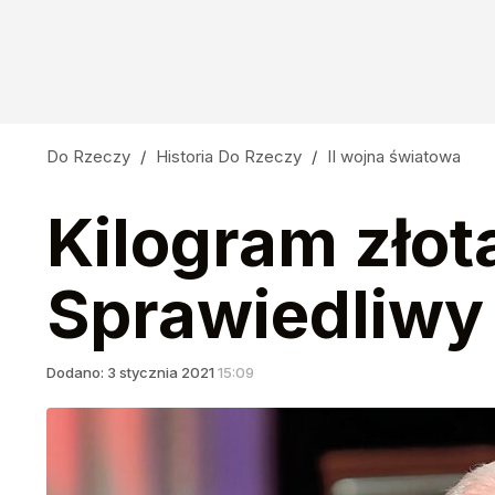
Śmiertelny "Little Boy". Kim był człowiek, któ
1
Zosia z Pnia. Wampir, demon? Co naprawdę o
Do Rzeczy
/
Historia Do Rzeczy
/
II wojna światowa
4
Kilogram złota
5,5 tony prochów. Największy pogrzeb w hist
Sprawiedliwy
6
Dodano:
3
stycznia
2021
15:09