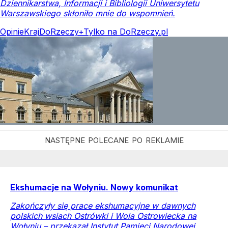
Dziennikarstwa, Informacji i Bibliologii Uniwersytetu
Warszawskiego skłoniło mnie do wspomnień.
Opinie
Kraj
DoRzeczy+
Tylko na DoRzeczy.pl
Ekshumacje na Wołyniu. Nowy komunikat
Zakończyły się prace ekshumacyjne w dawnych
polskich wsiach Ostrówki i Wola Ostrowiecka na
Wołyniu – przekazał Instytut Pamięci Narodowej.