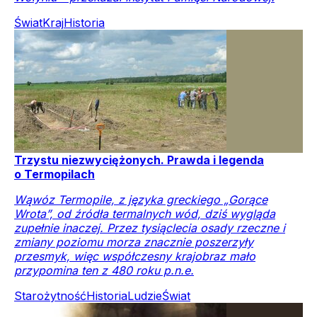
Świat
Kraj
Historia
Trzystu niezwyciężonych. Prawda i legenda
o Termopilach
Wąwóz Termopile, z języka greckiego „Gorące
Wrota”, od źródła termalnych wód, dziś wygląda
zupełnie inaczej. Przez tysiąclecia osady rzeczne i
zmiany poziomu morza znacznie poszerzyły
przesmyk, więc współczesny krajobraz mało
przypomina ten z 480 roku p.n.e.
Starożytność
Historia
Ludzie
Świat