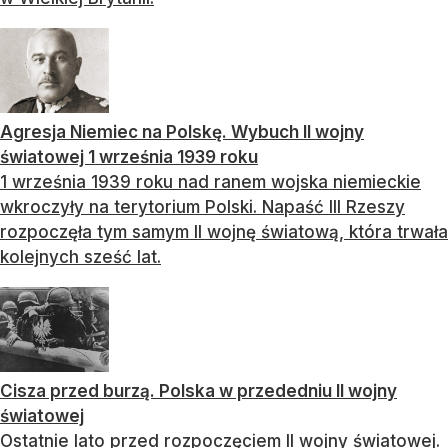
Agresja Niemiec na Polskę. Wybuch II wojny
światowej 1 września 1939 roku
1 września 1939 roku nad ranem wojska niemieckie
wkroczyły na terytorium Polski. Napaść III Rzeszy
rozpoczęła tym samym II wojnę światową, która trwała
kolejnych sześć lat.
Cisza przed burzą. Polska w przededniu II wojny
światowej
Ostatnie lato przed rozpoczęciem II wojny światowej.