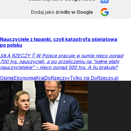
Dodaj jako
źródło w Google
Nauczyciele z łapanki, czyli katastrofa oświatowa
po polsku
SIŁĄ RZECZY || W Polsce pracuje w sumie nieco ponad
700 tys. nauczycieli, a po przeliczeniu na "pełne etaty
nauczycielskie" – nieco ponad 500 tys. A ilu brakuje?
Opinie
Ekonomia
Kraj
DoRzeczy+
Tylko na DoRzeczy.pl