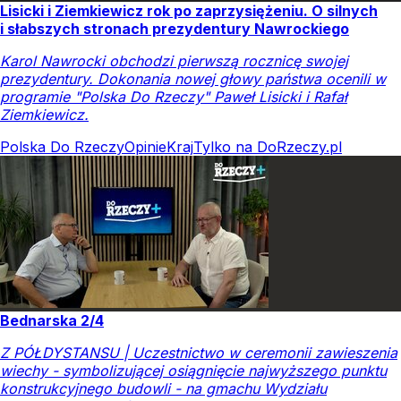
Lisicki i Ziemkiewicz rok po zaprzysiężeniu. O silnych
i słabszych stronach prezydentury Nawrockiego
Karol Nawrocki obchodzi pierwszą rocznicę swojej
prezydentury. Dokonania nowej głowy państwa ocenili w
programie "Polska Do Rzeczy" Paweł Lisicki i Rafał
Ziemkiewicz.
Polska Do Rzeczy
Opinie
Kraj
Tylko na DoRzeczy.pl
Bednarska 2/4
Z PÓŁDYSTANSU | Uczestnictwo w ceremonii zawieszenia
wiechy - symbolizującej osiągnięcie najwyższego punktu
konstrukcyjnego budowli - na gmachu Wydziału