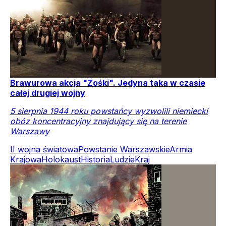
Brawurowa akcja "Zośki". Jedyna taka w czasie
całej drugiej wojny
5 sierpnia 1944 roku powstańcy wyzwolili niemiecki
obóz koncentracyjny znajdujący się na terenie
Warszawy
II wojna światowa
Powstanie Warszawskie
Armia
Krajowa
Holokaust
Historia
Ludzie
Kraj