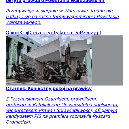
Ukryta prawda o Powstaniu Warszawskim?
Przebywając w sierpniu w Warszawie, trudno nie
natknąć się na różne formy wspominania Powstania
Warszawskiego.
Opinie
Kraj
DoRzeczy+
Tylko na DoRzeczy.pl
Czarnek: Konieczny pokój na prawicy
Z Przemysławem Czarnkiem, prawnikiem,
profesorem Katolickiego Uniwersytetu Lubelskiego,
wiceprezesem Prawa i Sprawiedliwości, oficjalnym
kandydatem PiS na premiera rozmawia Ryszard
Gromadzki.