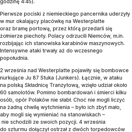
godzinę 4:45).
Pierwsze pociski z niemieckiego pancernika uderzyły
w mur okalający placówkę na Westerplatte
oraz bramę portową, przez którą przedarli się
żołnierze piechoty. Polacy odrzucili Niemców, m.in.
rozbijając ich stanowiska karabinów maszynowych.
Intensywne ataki trwały aż do wczesnego
popołudnia.
2 września nad Westerplatte pojawiły się bombowce
nurkujące Ju 87 Stuka (Junkers). Łącznie, w ataku
na polską Składnicę Tranzytową, wzięło udział około
60 samolotów. Pomimo bombardowań i śmierci kilku
osób, opór Polaków nie słabł. Choć nie mogli liczyć
na żadną chwilę wytchnienia – było ich zbyt mało,
aby mogli się wymieniać na stanowiskach –
nie schodzili ze swoich pozycji. 4 września
do szturmu dołączył ostrzał z dwóch torpedowców