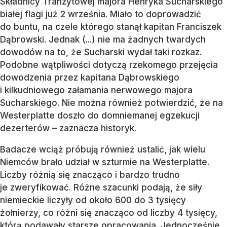
Składnicy Tranzytowej majora Henryka Sucharskiego
białej flagi już 2 września. Miało to doprowadzić
do buntu, na czele którego stanął kapitan Franciszek
Dąbrowski. Jednak (...) nie ma żadnych twardych
dowodów na to, że Sucharski wydał taki rozkaz.
Podobne wątpliwości dotyczą rzekomego przejęcia
dowodzenia przez kapitana Dąbrowskiego
i kilkudniowego załamania nerwowego majora
Sucharskiego. Nie można również potwierdzić, że na
Westerplatte doszło do domniemanej egzekucji
dezerterów – zaznacza historyk.
Badacze wciąż próbują również ustalić, jak wielu
Niemców brało udział w szturmie na Westerplatte.
Liczby różnią się znacząco i bardzo trudno
je zweryfikować. Różne szacunki podają, że siły
niemieckie liczyły od około 600 do 3 tysięcy
żołnierzy, co różni się znacząco od liczby 4 tysięcy,
którą podawały starsze opracowania. Jednocześnie