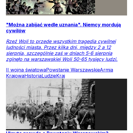
"Można zabijać wedle uznania". Niemcy mordują
cywilów
Rzeź Woli to przede wszystkim tragedia cywilnej
ludności miasta. Przez kilka dni, między 2 a 12
sierpnia, szczególnie zaś w dniach 5-6 sierpnia
zginęło na warszawskiej Woli 50-65 tysięcy ludzi.
II wojna światowa
Powstanie Warszawskie
Armia
Krajowa
Historia
Ludzie
Kraj