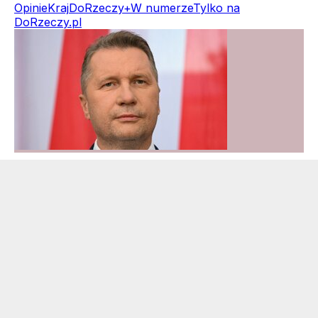
Opinie
Kraj
DoRzeczy+
W numerze
Tylko na
DoRzeczy.pl