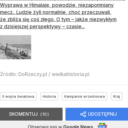
Wyprawa w Himalaje, powodzie, niezapomniany
mecz.. Ludzie żyli normalnie, choć przeczuwali,
że zbliża się coś złego. O tym – jakże niezwykłym
z dzisiejszej perspektywy – czasie...
Źródło:
DoRzeczy.pl
/
wielkahistoria.pl
II wojna światowa
Historia
Kampania wrześniowa
Kraj
SKOMENTUJ
UDOSTĘPNIJ
10
Obserwuj nas
w
Google News