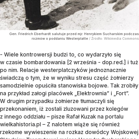
Gen. Friedrich Eberhardt salutuje przed mjr. Henrykiem Sucharskim podczas
rozmów o poddaniu Westerplatte
/ Źródło:
Wikimedia Commons
- Wiele kontrowersji budzi to, co wydarzyło się
w czasie bombardowania [2 września - dop.red.] i tuż
po nim. Relacje westerplatczyków jednoznacznie
świadczą o tym, że w wyniku stresu część żołnierzy
samodzielnie opuściła stanowiska bojowe. Tak zrobiły
na przykład załogi placówek „Elektrownia” i „Fort”.
W drugim przypadku żołnierze tłumaczyli się
przekonaniem, iż zostali zluzowani przez kolegów
z innego oddziału – pisze Rafał Kuzak na portalu
wielkahistoria.pl – Z nalotem wiąże się również
rzekome wywieszenie na rozkaz dowódcy Wojskowej