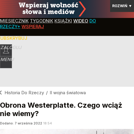
ROZWIŃ
▼
MIESIĘCZNIK
TYGODNIK
KSIĄŻKI
WIDEO
DO
RZECZY+
WSPIERAJ
SUBSKRYBUJ
ZALOGUJ
MENU
Historia Do Rzeczy
/
II wojna światowa
Obrona Westerplatte. Czego wciąż
nie wiemy?
Dodano:
7
września
2022
18:54