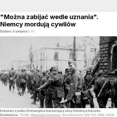
"Można zabijać wedle uznania".
Niemcy mordują cywilów
Dodano:
5
sierpnia
5:30
Esesmani z pułku Dirlewangera maszerujący ulicą Chłodną w kierunku
Śródmieścia
/ Źródło:
Wikimedia Commons
/
Bundesarchiv, Bild 101I-696-0426-