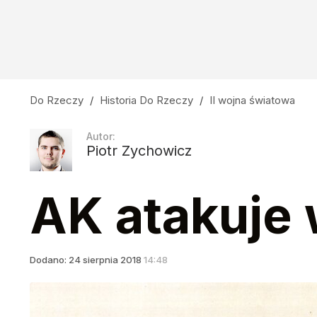
Do Rzeczy
/
Historia Do Rzeczy
/
II wojna światowa
Autor:
Piotr Zychowicz
AK atakuje 
Dodano:
24
sierpnia
2018
14:48