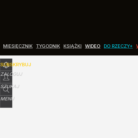
Udostępnij
7
Skomentuj
MIESIĘCZNIK
TYGODNIK
KSIĄŻKI
WIDEO
DO RZECZY+
SUBSKRYBUJ
ZALOGUJ
SZUKAJ
MENU