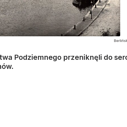
Berlińs
twa Podziemnego przeniknęli do serca
hów.