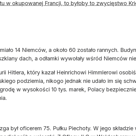
tu w okupowanej Francji, to byłoby to zwycięstwo Kri
 miało 14 Niemców, a około 60 zostało rannych. Bud
 szklany dach, a odłamki wywołały wśród Niemców ni
urii Hitlera, który kazał Heinrichowi Himmlerowi osob
olskiego podziemia, nikogo jednak nie udało im się s
rodę w wysokości 10 tys. marek, Polacy bezpiecznie 
ia.
a był oficerem 75. Pułku Piechoty. W jego składzie w