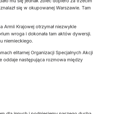
dało mu się jednak zbiec dopiero za trzecim
 znalazł się w okupowanej Warszawie. Tam
a Armii Krajowej otrzymał niezwykle
orium wroga i dokonała tam aktów dywersji.
u niemieckiego.
mach elitarnej Organizacji Specjalnych Akcji
brze oddaje następująca rozmowa między
em dla innych i podniesiemy naszego ducha