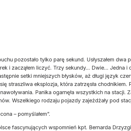
chu pozostało tylko parę sekund. Usłyszałem dwa poci
rek i zacząłem liczyć. Trzy sekundy… Dwie… Jedna i o
 następnie setki mniejszych błysków, aż długi język 
 się straszliwa eksplozja, która zatrzęsła chodnikiem
i nawoływania. Panika ogarnęła wszystkich na stacji. 
nów. Wszelkiego rodzaju pojazdy zajeżdżały pod stac
acona – pomyślałem”.
lsce fascynujących wspomnień kpt. Bernarda Drzyzgi