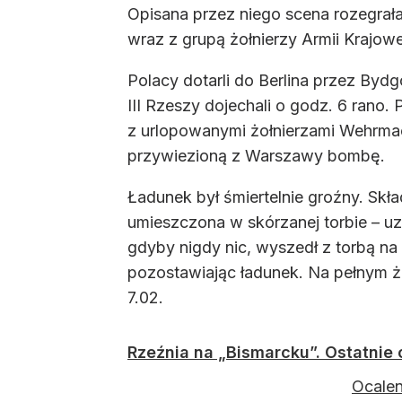
Opisana przez niego scena rozegrała
wraz z grupą żołnierzy Armii Krajow
Polacy dotarli do Berlina przez Byd
III Rzeszy dojechali o godz. 6 rano.
z urlopowanymi żołnierzami Wehrmac
przywiezioną z Warszawy bombę.
Ładunek był śmiertelnie groźny. Skła
umieszczona w skórzanej torbie – u
gdyby nigdy nic, wyszedł z torbą na 
pozostawiając ładunek. Na pełnym żoł
7.02.
Rzeźnia na „Bismarcku”. Ostatnie 
Ocalen