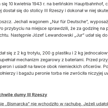
 się 10 kwietnia 1943 r. na berlińskim Hauptbahnhof
ej dostał się do stolicy III Rzeszy i dokonał w niej
goszcz. Jechali wagonem „Nur für Deutsche”, wyposaże
 Po przybyciu na miejsce sprawdzili, że za godzinę na
htu. Następnie Józef Lewandowski „Jur” udał się do
dał się z 2 kg trotylu, 200 g plastiku i 2 kg jednoca
zupełniał mechanizm zegarowy z bateriami. Przed prz
peron i usiadł na ławce obok niemieckich oficerów. Po
nierzy i bagażu peronie torba nie zwróciła niczyjej u
chwile dumy III Rzeszy
ie „Bismarcka” nie wchodziło w rachubę. Jeżeli uda