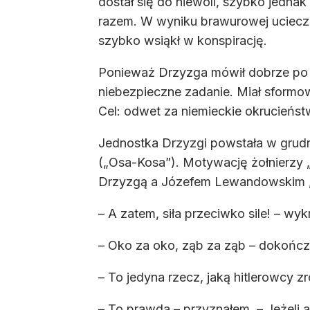
dostał się do niewoli, szybko jednak
razem. W wyniku brawurowej ucieczk
szybko wsiąkł w konspirację.
Ponieważ Drzyzga mówił dobrze po ni
niebezpieczne zadanie. Miał sformow
Cel: odwet za niemieckie okrucieńs
Jednostka Drzyzgi powstała w grudniu
(„Osa-Kosa”). Motywację żołnierzy „
Drzyzgą a Józefem Lewandowskim 
– A zatem, siła przeciwko sile! – wyk
– Oko za oko, ząb za ząb – dokończ
– To jedyna rzecz, jaką hitlerowcy z
– To prawda – przyznałem. – Jeżeli