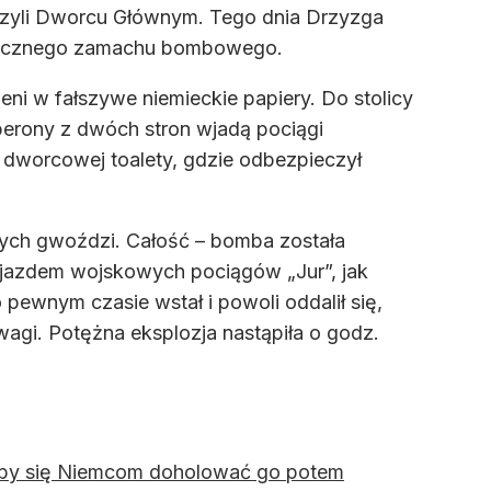
, czyli Dworcu Głównym. Tego dnia Drzyzga
 skutecznego zamachu bombowego.
ni w fałszywe niemieckie papiery. Do stolicy
 perony z dwóch stron wjadą pociągi
 dworcowej toalety, gdzie odbezpieczył
lowych gwoździ. Całość – bomba została
yjazdem wojskowych pociągów „Jur”, jak
 pewnym czasie wstał i powoli oddalił się,
wagi. Potężna eksplozja nastąpiła o godz.
łoby się Niemcom doholować go potem