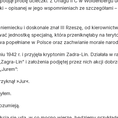
 podjął próbę ucieczki. Z Oflagu II C w Woldenbergu u
i – opisanej w jego wspomnieniach ze szczegółami –
emiecku i doskonale znał III Rzeszę, od kierownictw
ać jednostkę specjalną, która przeniknęłaby na teryt
twa popełniane w Polsce oraz zachwianie morale narod
 1942 r. i przyjęła kryptonim Zadra-Lin. Działała w ra
Zagra-Lin” i założenia podjętej przez nich akcji do
„Jurem”:
rzyknął »Jur«.
yłem.
rozumieją.
 akcja się uda, w co mocno wierzę, będziemy przykład