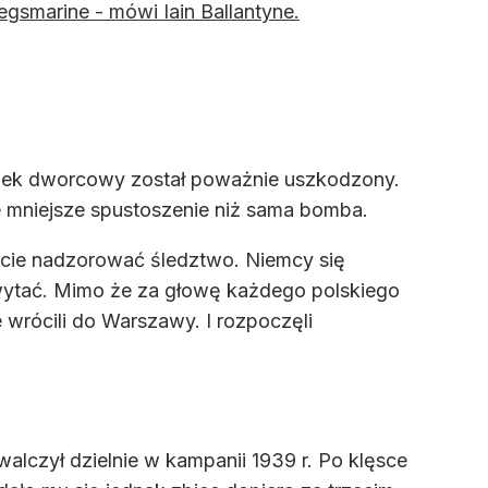
egsmarine - mówi Iain Ballantyne.
ynek dworcowy został poważnie uszkodzony.
e mniejsze spustoszenie niż sama bomba.
iście nadzorować śledztwo. Niemcy się
chwytać. Mimo że za głowę każdego polskiego
wrócili do Warszawy. I rozpoczęli
alczył dzielnie w kampanii 1939 r. Po klęsce