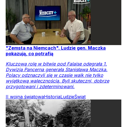
"Zemsta na Niemcach". Ludzie gen. Maczka
pokazują, co potrafią
Kluczową rolę w bitwie pod Falaise odegrała 1.
Dywizja Pancerna generała Stanisława Maczka.
Polacy odznaczyli się w czasie walk nie tylko
wyjątkową walecznością. Byli skuteczni, dobrze
przygotowani i zdeterminowani.
II wojna światowa
Historia
Ludzie
Świat