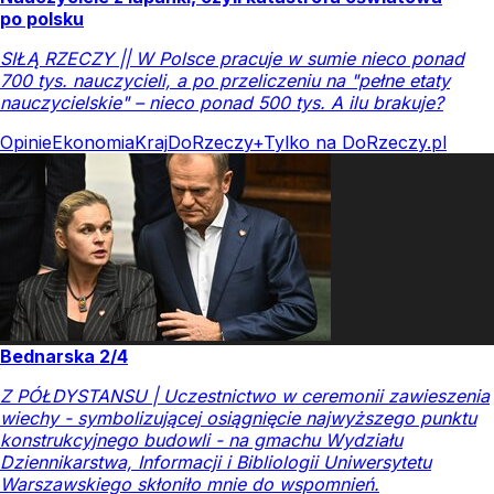
po polsku
SIŁĄ RZECZY || W Polsce pracuje w sumie nieco ponad
700 tys. nauczycieli, a po przeliczeniu na "pełne etaty
nauczycielskie" – nieco ponad 500 tys. A ilu brakuje?
Opinie
Ekonomia
Kraj
DoRzeczy+
Tylko na DoRzeczy.pl
Bednarska 2/4
Z PÓŁDYSTANSU | Uczestnictwo w ceremonii zawieszenia
wiechy - symbolizującej osiągnięcie najwyższego punktu
konstrukcyjnego budowli - na gmachu Wydziału
Dziennikarstwa, Informacji i Bibliologii Uniwersytetu
Warszawskiego skłoniło mnie do wspomnień.