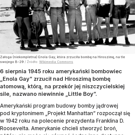
Załoga (niekompletna) Enola Gay, która zrzuciła bombę na Hiroszimę, na tle
swojego B-29
/ Źródło:
Wikimedia Commons
6 sierpnia 1945 roku amerykański bombowiec
„Enola Gay” zrzucił nad Hiroszimą bombę
atomową, którą, na przekór jej niszczycielskiej
sile, nazwano niewinnie „Little Boy”.
Amerykański program budowy bomby jądrowej
pod kryptonimem „Projekt Manhattan” rozpoczął się
w 1942 roku na polecenie prezydenta Franklina D.
Roosevelta. Amerykanie chcieli stworzyć broń,