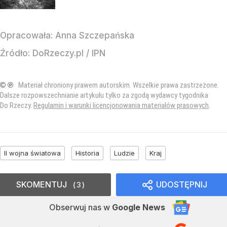
Opracowała:
Anna Szczepańska
Źródło:
DoRzeczy.pl
/
IPN
© ℗
Materiał chroniony prawem autorskim. Wszelkie prawa zastrzeżone.
Dalsze rozpowszechnianie artykułu tylko za zgodą wydawcy tygodnika
Do Rzeczy.
Regulamin i warunki licencjonowania materiałów prasowych
.
II wojna światowa
Historia
Ludzie
Kraj
SKOMENTUJ
UDOSTĘPNIJ
3
Obserwuj nas
w
Google News