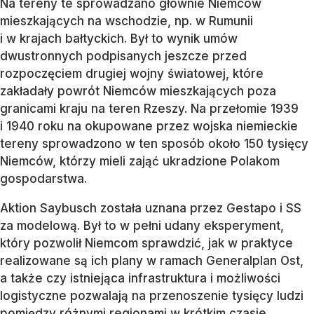
Na tereny te sprowadzano głównie Niemców
mieszkających na wschodzie, np. w Rumunii
i w krajach bałtyckich. Był to wynik umów
dwustronnych podpisanych jeszcze przed
rozpoczęciem drugiej wojny światowej, które
zakładały powrót Niemców mieszkających poza
granicami kraju na teren Rzeszy. Na przełomie 1939
i 1940 roku na okupowane przez wojska niemieckie
tereny sprowadzono w ten sposób około 150 tysięcy
Niemców, którzy mieli zająć ukradzione Polakom
gospodarstwa.
Aktion Saybusch została uznana przez Gestapo i SS
za modelową. Był to w pełni udany eksperyment,
który pozwolił Niemcom sprawdzić, jak w praktyce
realizowane są ich plany w ramach Generalplan Ost,
a także czy istniejąca infrastruktura i możliwości
logistyczne pozwalają na przenoszenie tysięcy ludzi
pomiędzy różnymi regionami w krótkim czasie.