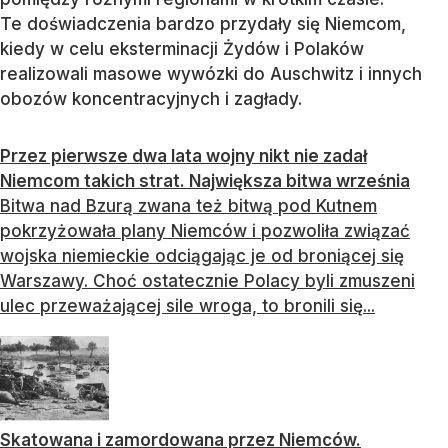
Te doświadczenia bardzo przydały się Niemcom,
kiedy w celu eksterminacji Żydów i Polaków
realizowali masowe wywózki do Auschwitz i innych
obozów koncentracyjnych i zagłady.
Przez pierwsze dwa lata wojny nikt nie zadał
Niemcom takich strat. Największa bitwa września
Bitwa nad Bzurą zwana też bitwą pod Kutnem
pokrzyżowała plany Niemców i pozwoliła związać
wojska niemieckie odciągając je od broniącej się
Warszawy. Choć ostatecznie Polacy byli zmuszeni
ulec przeważającej sile wroga, to bronili się...
Skatowana i zamordowana przez Niemców.