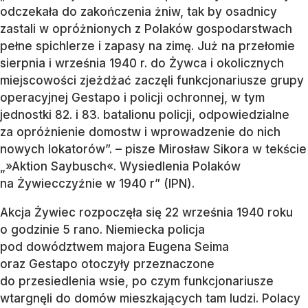
odczekała do zakończenia żniw, tak by osadnicy
zastali w opróżnionych z Polaków gospodarstwach
pełne spichlerze i zapasy na zimę. Już na przełomie
sierpnia i września 1940 r. do Żywca i okolicznych
miejscowości zjeżdżać zaczęli funkcjonariusze grupy
operacyjnej Gestapo i policji ochronnej, w tym
jednostki 82. i 83. batalionu policji, odpowiedzialne
za opróżnienie domostw i wprowadzenie do nich
nowych lokatorów”. – pisze Mirosław Sikora w tekście
„»Aktion Saybusch«. Wysiedlenia Polaków
na Żywiecczyźnie w 1940 r” (IPN).
Akcja Żywiec rozpoczęła się 22 września 1940 roku
o godzinie 5 rano. Niemiecka policja
pod dowództwem majora Eugena Seima
oraz Gestapo otoczyły przeznaczone
do przesiedlenia wsie, po czym funkcjonariusze
wtargnęli do domów mieszkających tam ludzi. Polacy