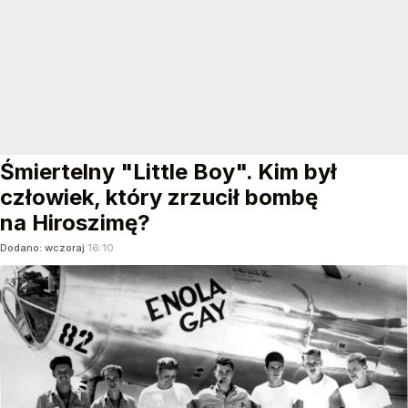
Śmiertelny "Little Boy". Kim był
człowiek, który zrzucił bombę
na Hiroszimę?
Dodano:
wczoraj
16:10