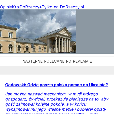
Opinie
Kraj
DoRzeczy+
Tylko na DoRzeczy.pl
Gadowski: Gdzie poszła polska pomoc na Ukrainie?
Jak można nazwać mechanizm, w myśl którego
gospodarz, żywiciel, przekazuje pieniądze na to, aby
gość zajmował kolejne pokoje, a w końcu
wynajmował mu jego własne meble i pobierał opłaty