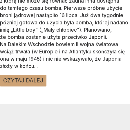
z którą nie może się równać żadna inna dostępna
do tamtego czasu bomba. Pierwsze próbne użycie
broni jądrowej nastąpiło 16 lipca. Już dwa tygodnie
później gotowa do użycia była bomba, której nadano
imię „Little boy” („Mały chłopiec”). Planowano,
że bomba zostanie użyta przeciwko Japonii.
Na Dalekim Wschodzie bowiem II wojna światowa
wciąż trwała (w Europie i na Atlantyku skończyła się
ona w maju 1945) i nic nie wskazywało, że Japonia
złoży w końcu...
CZYTAJ DALEJ