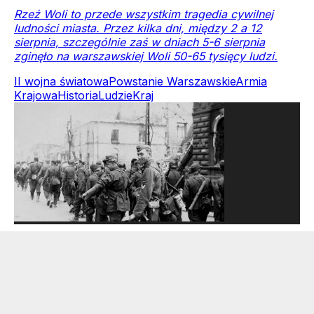
Rzeź Woli to przede wszystkim tragedia cywilnej
ludności miasta. Przez kilka dni, między 2 a 12
sierpnia, szczególnie zaś w dniach 5-6 sierpnia
zginęło na warszawskiej Woli 50-65 tysięcy ludzi.
II wojna światowa
Powstanie Warszawskie
Armia
Krajowa
Historia
Ludzie
Kraj