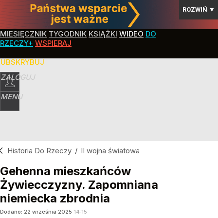
ROZWIŃ
▼
MIESIĘCZNIK
TYGODNIK
KSIĄŻKI
WIDEO
DO
RZECZY+
WSPIERAJ
SUBSKRYBUJ
ZALOGUJ
MENU
Historia Do Rzeczy
/
II wojna światowa
Gehenna mieszkańców
Żywiecczyzny. Zapomniana
niemiecka zbrodnia
Dodano:
22
września
2025
14:15