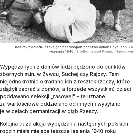
Kobiety z dziećmi czekające na transport podczas Aktion Saybusch, 24
września 1940
/ Źródło:
Instytut Pamięci Narodowej
Wypędzonych z domów ludzi pędzono do punktów
zbornych m.in. w Żywcu, Suchej czy Rajczy. Tam
niejednokrotnie okradano ich z resztek rzeczy, które
zdążyli zabrać z domów, a (przede wszystkim) dzieci
poddawano selekcji „rasowej” – te uznane
za wartościowe oddzielano od innych i wysyłano
je w celach germanizacji w głąb Rzeszy.
Kolejna duża akcja wypędzania następnych polskich
rodzin miała miejsce jeszcze jesienią 1940 roku,