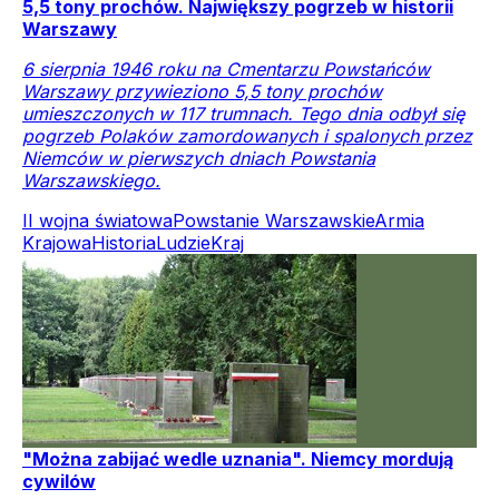
5,5 tony prochów. Największy pogrzeb w historii
Warszawy
6 sierpnia 1946 roku na Cmentarzu Powstańców
Warszawy przywieziono 5,5 tony prochów
umieszczonych w 117 trumnach. Tego dnia odbył się
pogrzeb Polaków zamordowanych i spalonych przez
Niemców w pierwszych dniach Powstania
Warszawskiego.
II wojna światowa
Powstanie Warszawskie
Armia
Krajowa
Historia
Ludzie
Kraj
"Można zabijać wedle uznania". Niemcy mordują
cywilów