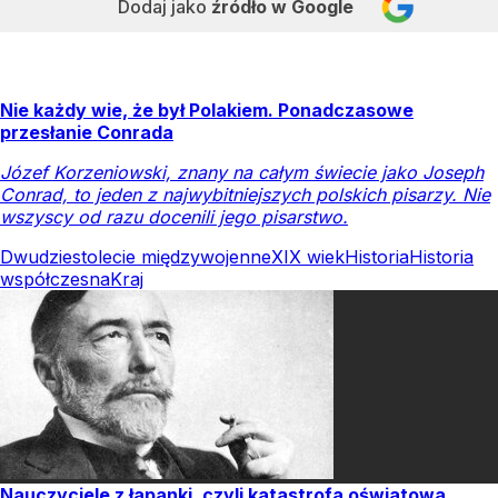
Dodaj jako
źródło w Google
Nie każdy wie, że był Polakiem. Ponadczasowe
przesłanie Conrada
Józef Korzeniowski, znany na całym świecie jako Joseph
Conrad, to jeden z najwybitniejszych polskich pisarzy. Nie
wszyscy od razu docenili jego pisarstwo.
Dwudziestolecie międzywojenne
XIX wiek
Historia
Historia
współczesna
Kraj
Nauczyciele z łapanki, czyli katastrofa oświatowa