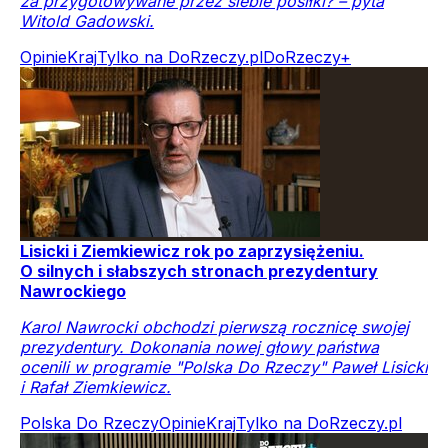
za przygotowywane przez siebie posiłki? – pyta
Witold Gadowski.
Opinie
Kraj
Tylko na DoRzeczy.pl
DoRzeczy+
Lisicki i Ziemkiewicz rok po zaprzysiężeniu.
O silnych i słabszych stronach prezydentury
Nawrockiego
Karol Nawrocki obchodzi pierwszą rocznicę swojej
prezydentury. Dokonania nowej głowy państwa
ocenili w programie "Polska Do Rzeczy" Paweł Lisicki
i Rafał Ziemkiewicz.
Polska Do Rzeczy
Opinie
Kraj
Tylko na DoRzeczy.pl