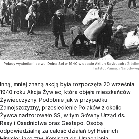
Polacy wysiedlani ze wsi Dolna Sól w 1940 w czasie Aktion Saybusch
/ Źródło:
Instytut Pamięci Narodowej
Inną, mniej znaną akcją była rozpoczęta 20 września
1940 roku Akcja Żywiec, która objęła mieszkańców
Żywiecczyzny. Podobnie jak w przypadku
Zamojszczyzny, przesiedlenie Polaków z okolic
Żywca nadzorowało SS, w tym Główny Urząd ds.
Rasy i Osadnictwa oraz Gestapo. Osobą
odpowiedzialną za całość działań był Heinrich
Himmler jako tzw. Komisarz ds. Umacniania