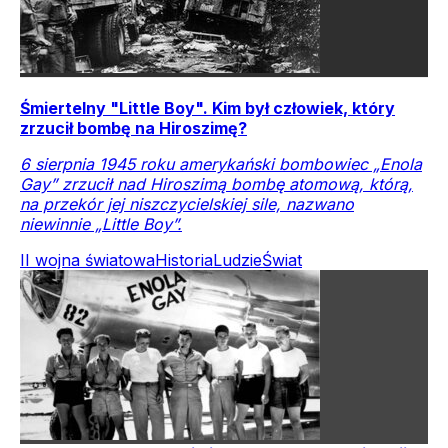
Śmiertelny "Little Boy". Kim był człowiek, który
zrzucił bombę na Hiroszimę?
6 sierpnia 1945 roku amerykański bombowiec „Enola
Gay” zrzucił nad Hiroszimą bombę atomową, którą,
na przekór jej niszczycielskiej sile, nazwano
niewinnie „Little Boy”.
II wojna światowa
Historia
Ludzie
Świat