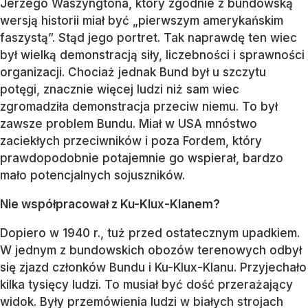
Jerzego Waszyngtona, który zgodnie z bundowską
wersją historii miał być „pierwszym amerykańskim
faszystą”. Stąd jego portret. Tak naprawdę ten wiec
był wielką demonstracją siły, liczebności i sprawności
organizacji. Chociaż jednak Bund był u szczytu
potęgi, znacznie więcej ludzi niż sam wiec
zgromadziła demonstracja przeciw niemu. To był
zawsze problem Bundu. Miał w USA mnóstwo
zaciekłych przeciwników i poza Fordem, który
prawdopodobnie potajemnie go wspierał, bardzo
mało potencjalnych sojuszników.
Nie współpracował z Ku-Klux-Klanem?
Dopiero w 1940 r., tuż przed ostatecznym upadkiem.
W jednym z bundowskich obozów terenowych odbył
się zjazd członków Bundu i Ku-Klux-Klanu. Przyjechało
kilka tysięcy ludzi. To musiał być dość przerażający
widok. Były przemówienia ludzi w białych strojach