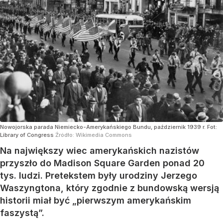
Nowojorska parada Niemiecko-Amerykańskiego Bundu, październik 1939 r. Fot:
Library of Congress
Źródło:
Wikimedia Commons
Na największy wiec amerykańskich nazistów
przyszło do Madison Square Garden ponad 20
tys. ludzi. Pretekstem były urodziny Jerzego
Waszyngtona, który zgodnie z bundowską wersją
historii miał być „pierwszym amerykańskim
faszystą”.