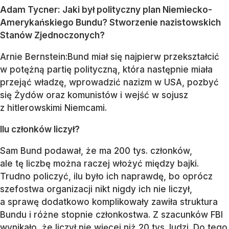
Adam Tycner: Jaki był polityczny plan Niemiecko-
Amerykańskiego Bundu? Stworzenie nazistowskich
Stanów Zjednoczonych?
Arnie Bernstein:Bund miał się najpierw przekształcić
w potężną partię polityczną, która następnie miała
przejąć władzę, wprowadzić nazizm w USA, pozbyć
się Żydów oraz komunistów i wejść w sojusz
z hitlerowskimi Niemcami.
Ilu członków liczył?
Sam Bund podawał, że ma 200 tys. członków,
ale tę liczbę można raczej włożyć między bajki.
Trudno policzyć, ilu było ich naprawdę, bo oprócz
szefostwa organizacji nikt nigdy ich nie liczył,
a sprawę dodatkowo komplikowały zawiła struktura
Bundu i różne stopnie członkostwa. Z szacunków FBI
wynikało, że liczył nie więcej niż 20 tys. ludzi. Do tego