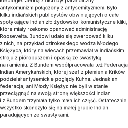
ideologie. Jedną z nich był paranoiczny
antykomunizm połączony z antysemityzmem. Było
kilku indiańskich publicystów obwiniających o całe
spotykające Indian zło żydowsko-komunistyczne kliki,
które miały rzekomo opanować administrację
Roosevelta. Bundowi udało się zwerbować kilku
z nich, na przykład czirokeskiego wodza Młodego
Księżyca, który na wiecach przemawiał w indiańskim
stroju z pióropuszem i opaską ze swastyką
na ramieniu. Z Bundem współpracowała też Federacja
Indian Amerykańskich, której szef z plemienia Krików
podzielał antysemickie poglądy Kuhna. Jednak ani
federacja, ani Młody Księżyc nie byli w stanie
przeciągnąć na swoją stronę większości Indian
i z Bundem trzymała tylko mała ich część. Ostatecznie
wszystko skończyło się na małej grupie Indian
paradujących ze swastykami.