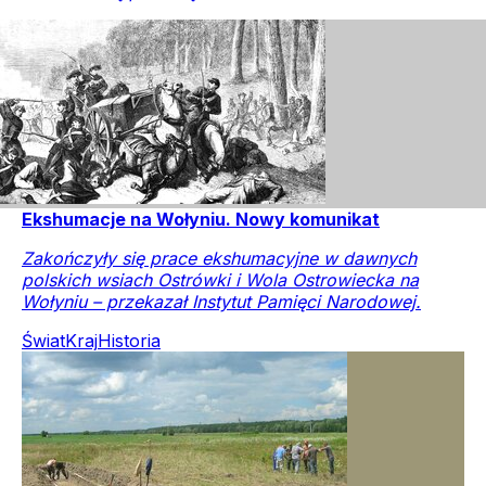
Ekshumacje na Wołyniu. Nowy komunikat
Zakończyły się prace ekshumacyjne w dawnych
polskich wsiach Ostrówki i Wola Ostrowiecka na
Wołyniu – przekazał Instytut Pamięci Narodowej.
Świat
Kraj
Historia