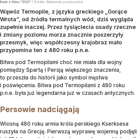
Kadr z filmu "300"
/ Źródło:
Materiały producenta
Wąwóz Termopile, z języka greckiego „Gorące
Wrota”, od źródła termalnych wód, dziś wygląda
zupełnie inaczej. Przez tysiąclecia osady rzeczne
i zmiany poziomu morza znacznie poszerzyły
przesmyk, więc współczesny krajobraz mało
przypomina ten z 480 roku p.n.e.
Bitwa pod Termopilami choć nie miała dla wojny
pomiędzy Spartą i Persją większego znaczenia,
to przeszła do historii jako symbol męstwa
i poświęcenia. Bitwa pod Termopilami z 480 roku
p.n.e. była już legendarna już w czasach antycznych.
Persowie nadciągają
Wiosną 480 roku armia króla perskiego Kserksesa
ruszyła na Grecję. Pierwszą wyprawę wojenną podjęli