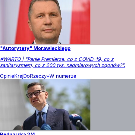
"Autorytety" Morawieckiego
#WARTO | "Panie Premierze, co z COVID-19, co z
sanitaryzmem, co z 200 tys. nadmiarowych zgonów?".
Opinie
Kraj
DoRzeczy+
W numerze
Bednarska 2/4