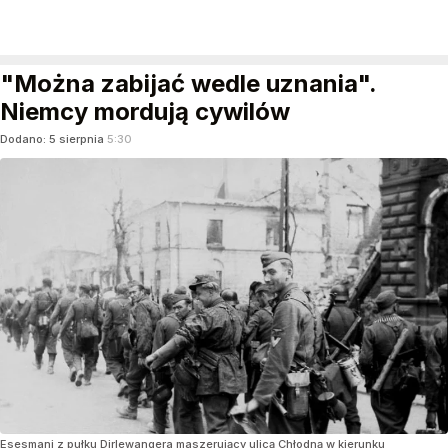
"Można zabijać wedle uznania".
Niemcy mordują cywilów
Dodano:
5
sierpnia
5:30
Esesmani z pułku Dirlewangera maszerujący ulicą Chłodną w kierunku