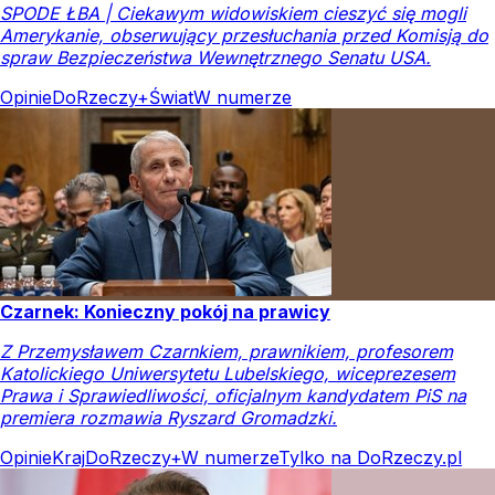
SPODE ŁBA | Ciekawym widowiskiem cieszyć się mogli
Amerykanie, obserwujący przesłuchania przed Komisją do
spraw Bezpieczeństwa Wewnętrznego Senatu USA.
Opinie
DoRzeczy+
Świat
W numerze
Czarnek: Konieczny pokój na prawicy
Z Przemysławem Czarnkiem, prawnikiem, profesorem
Katolickiego Uniwersytetu Lubelskiego, wiceprezesem
Prawa i Sprawiedliwości, oficjalnym kandydatem PiS na
premiera rozmawia Ryszard Gromadzki.
Opinie
Kraj
DoRzeczy+
W numerze
Tylko na DoRzeczy.pl