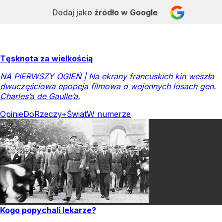
Dodaj jako
źródło w Google
Tęsknota za wielkością
NA PIERWSZY OGIEŃ | Na ekrany francuskich kin weszła
dwuczęściowa epopeja filmowa o wojennych losach gen.
Charles’a de Gaulle’a.
Opinie
DoRzeczy+
Świat
W numerze
Kogo popychali lekarze?