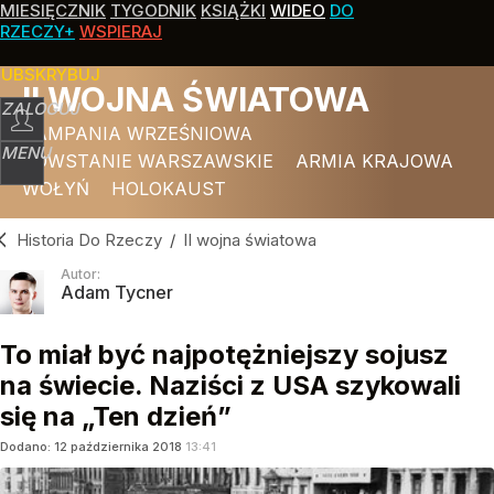
MIESIĘCZNIK
TYGODNIK
KSIĄŻKI
WIDEO
DO
RZECZY+
WSPIERAJ
SUBSKRYBUJ
II WOJNA ŚWIATOWA
ZALOGUJ
KAMPANIA WRZEŚNIOWA
MENU
POWSTANIE WARSZAWSKIE
ARMIA KRAJOWA
WOŁYŃ
HOLOKAUST
Historia Do Rzeczy
/
II wojna światowa
Autor:
Adam Tycner
To miał być najpotężniejszy sojusz
na świecie. Naziści z USA szykowali
się na „Ten dzień”
Dodano:
12
października
2018
13:41