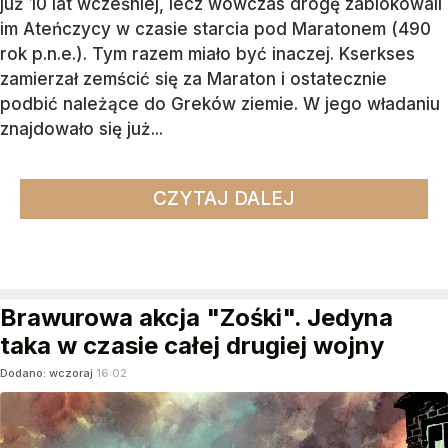
już 10 lat wcześniej, lecz wówczas drogę zablokowali
im Ateńczycy w czasie starcia pod Maratonem (490
rok p.n.e.). Tym razem miało być inaczej. Kserkses
zamierzał zemścić się za Maraton i ostatecznie
podbić należące do Greków ziemie. W jego władaniu
znajdowało się już...
CZYTAJ DALEJ
Brawurowa akcja "Zośki". Jedyna
taka w czasie całej drugiej wojny
Dodano:
wczoraj
16:02