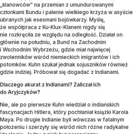
„klanowców” na przemian z umundurowanymi
członkami Bundu i palenie wielkiego krzyża w asyście
ubranych jak esesmani bojówkarzy. Myślę,
że współpraca z Ku-Klux-Klanem nigdy się
nie rozkręciła ze względu na odległość. Działał on
głównie na południu, a Bund na Zachodnim
i Wschodnim Wybrzeżu, gdzie miał najwięcej
zwolenników wśród niemieckich imigrantów i ich
potomków. Kuhn szukał jednak sojuszników również
gdzie indziej. Próbował się dogadać z Indianami.
Dlaczego akurat z Indianami? Zaliczał ich
do Aryjczyków?
Nie, ale po pierwsze Kuhn wiedział o indiańskich
fascynacjach Hitlera, który pochłaniał książki Karola
Maya. Po drugie Indianie byli wówczas w fatalnym
położeniu i szerzyły się wśród nich różne radykalne