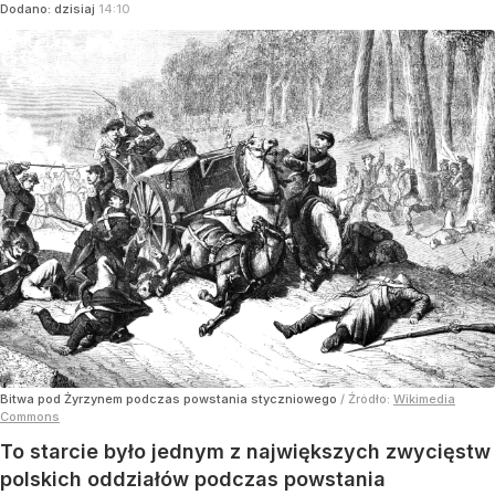
Dodano:
dzisiaj
14:10
Bitwa pod Żyrzynem podczas powstania styczniowego
/ Źródło:
Wikimedia
Commons
To starcie było jednym z największych zwycięstw
polskich oddziałów podczas powstania