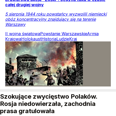
całej drugiej wojny
5 sierpnia 1944 roku powstańcy wyzwolili niemiecki
obóz koncentracyjny znajdujący się na terenie
Warszawy
II wojna światowa
Powstanie Warszawskie
Armia
Krajowa
Holokaust
Historia
Ludzie
Kraj
Szokujące zwycięstwo Polaków.
Rosja niedowierzała, zachodnia
prasa gratulowała