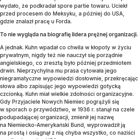
wydało, że podkradał spore partie towaru. Uciekł
przed procesem do Meksyku, a później do USA,
gdzie znalazł pracę u Forda.
To nie wygląda na biografię lidera prężnej organizacji.
A jednak. Kuhn wpadał co chwila w kłopoty w życiu
prywatnym, nigdy też nie nauczył się porządnie
angielskiego, co zresztą było później przedmiotem
drwin. Nieprzychylna mu prasa cytowała jego
niegramatyczne wypowiedzi dosłownie, przekręcając
słowa albo zapisując jego wypowiedzi gotycką
czcionką. Kuhn miał wielkie zdolności organizacyjne.
Gdy Przyjaciele Nowych Niemiec pogrążyli się
w sporach o przywództwo, w 1936 r. stanął na czele
podupadającej organizacji, zmienił jej nazwę
na Niemiecko-Amerykański Bund, wyprowadził ją
na prostą i osiągnął z nią chyba wszystko, co naziści