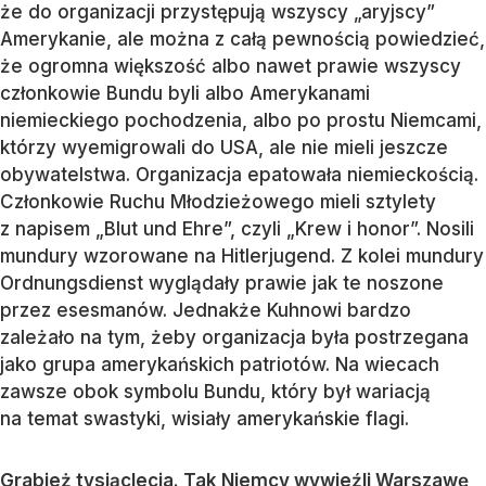
że do organizacji przystępują wszyscy „aryjscy”
Amerykanie, ale można z całą pewnością powiedzieć,
że ogromna większość albo nawet prawie wszyscy
członkowie Bundu byli albo Amerykanami
niemieckiego pochodzenia, albo po prostu Niemcami,
którzy wyemigrowali do USA, ale nie mieli jeszcze
obywatelstwa. Organizacja epatowała niemieckością.
Członkowie Ruchu Młodzieżowego mieli sztylety
z napisem „Blut und Ehre”, czyli „Krew i honor”. Nosili
mundury wzorowane na Hitlerjugend. Z kolei mundury
Ordnungsdienst wyglądały prawie jak te noszone
przez esesmanów. Jednakże Kuhnowi bardzo
zależało na tym, żeby organizacja była postrzegana
jako grupa amerykańskich patriotów. Na wiecach
zawsze obok symbolu Bundu, który był wariacją
na temat swastyki, wisiały amerykańskie flagi.
Grabież tysiąclecia. Tak Niemcy wywieźli Warszawę