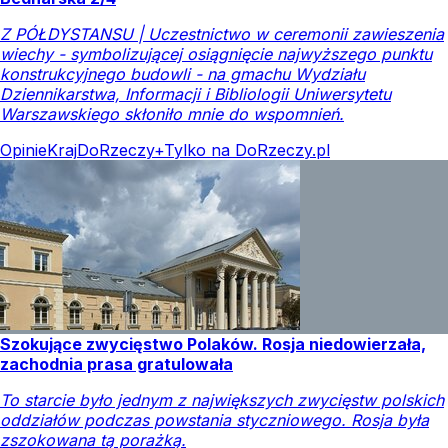
Z PÓŁDYSTANSU | Uczestnictwo w ceremonii zawieszenia
wiechy - symbolizującej osiągnięcie najwyższego punktu
konstrukcyjnego budowli - na gmachu Wydziału
Dziennikarstwa, Informacji i Bibliologii Uniwersytetu
Warszawskiego skłoniło mnie do wspomnień.
Opinie
Kraj
DoRzeczy+
Tylko na DoRzeczy.pl
Szokujące zwycięstwo Polaków. Rosja niedowierzała,
zachodnia prasa gratulowała
To starcie było jednym z największych zwycięstw polskich
oddziałów podczas powstania styczniowego. Rosja była
zszokowana tą porażką.