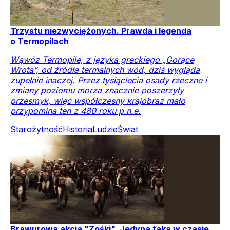
Trzystu niezwyciężonych. Prawda i legenda
o Termopilach
Wąwóz Termopile, z języka greckiego „Gorące
Wrota”, od źródła termalnych wód, dziś wygląda
zupełnie inaczej. Przez tysiąclecia osady rzeczne i
zmiany poziomu morza znacznie poszerzyły
przesmyk, więc współczesny krajobraz mało
przypomina ten z 480 roku p.n.e.
Starożytność
Historia
Ludzie
Świat
Brawurowa akcja "Zośki". Jedyna taka w czasie