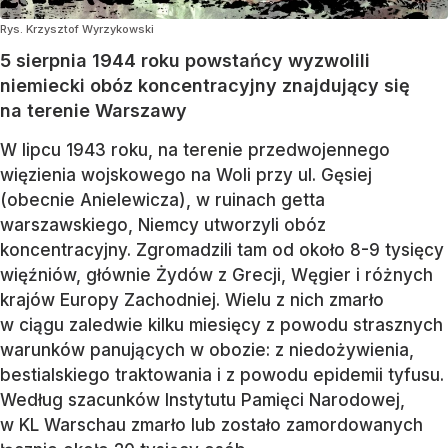
Rys. Krzysztof Wyrzykowski
5 sierpnia 1944 roku powstańcy wyzwolili
niemiecki obóz koncentracyjny znajdujący się
na terenie Warszawy
W lipcu 1943 roku, na terenie przedwojennego
więzienia wojskowego na Woli przy ul. Gęsiej
(obecnie Anielewicza), w ruinach getta
warszawskiego, Niemcy utworzyli obóz
koncentracyjny. Zgromadzili tam od około 8-9 tysięcy
więźniów, głównie Żydów z Grecji, Węgier i różnych
krajów Europy Zachodniej. Wielu z nich zmarło
w ciągu zaledwie kilku miesięcy z powodu strasznych
warunków panujących w obozie: z niedożywienia,
bestialskiego traktowania i z powodu epidemii tyfusu.
Według szacunków Instytutu Pamięci Narodowej,
w KL Warschau zmarło lub zostało zamordowanych