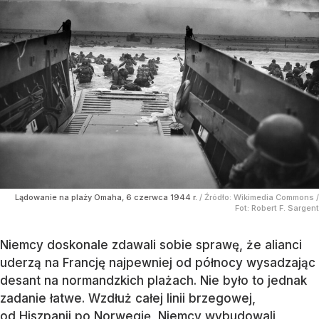
Lądowanie na plaży Omaha, 6 czerwca 1944 r.
/ Źródło:
Wikimedia Commons
/
Fot: Robert F. Sargent
Niemcy doskonale zdawali sobie sprawę, że alianci
uderzą na Francję najpewniej od północy wysadzając
desant na normandzkich plażach. Nie było to jednak
zadanie łatwe. Wzdłuż całej linii brzegowej,
od Hiszpanii po Norwegię, Niemcy wybudowali