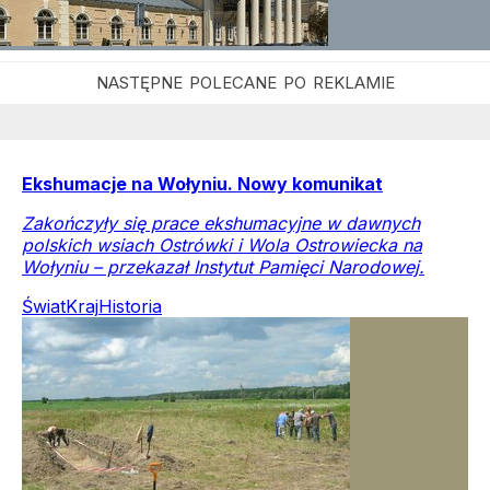
Ekshumacje na Wołyniu. Nowy komunikat
Zakończyły się prace ekshumacyjne w dawnych
polskich wsiach Ostrówki i Wola Ostrowiecka na
Wołyniu – przekazał Instytut Pamięci Narodowej.
Świat
Kraj
Historia