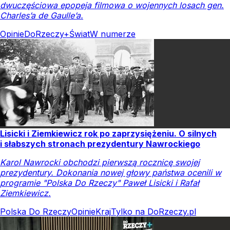
dwuczęściowa epopeja filmowa o wojennych losach gen.
Charles’a de Gaulle’a.
Opinie
DoRzeczy+
Świat
W numerze
Lisicki i Ziemkiewicz rok po zaprzysiężeniu. O silnych
i słabszych stronach prezydentury Nawrockiego
Karol Nawrocki obchodzi pierwszą rocznicę swojej
prezydentury. Dokonania nowej głowy państwa ocenili w
programie "Polska Do Rzeczy" Paweł Lisicki i Rafał
Ziemkiewicz.
Polska Do Rzeczy
Opinie
Kraj
Tylko na DoRzeczy.pl