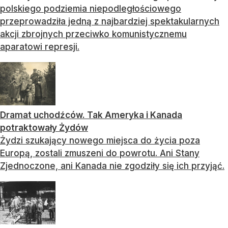
polskiego podziemia niepodległościowego
przeprowadziła jedną z najbardziej spektakularnych
akcji zbrojnych przeciwko komunistycznemu
aparatowi represji.
Dramat uchodźców. Tak Ameryka i Kanada
potraktowały Żydów
Żydzi szukający nowego miejsca do życia poza
Europą, zostali zmuszeni do powrotu. Ani Stany
Zjednoczone, ani Kanada nie zgodziły się ich przyjąć.