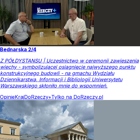
Bednarska 2/4
Z PÓŁDYSTANSU | Uczestnictwo w ceremonii zawieszenia
wiechy - symbolizującej osiągnięcie najwyższego punktu
konstrukcyjnego budowli - na gmachu Wydziału
Dziennikarstwa, Informacji i Bibliologii Uniwersytetu
Warszawskiego skłoniło mnie do wspomnień.
Opinie
Kraj
DoRzeczy+
Tylko na DoRzeczy.pl