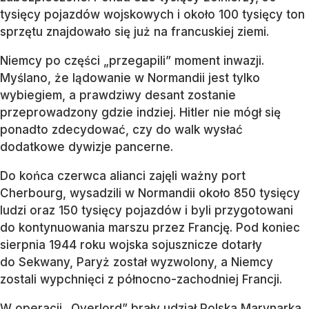
tysięcy pojazdów wojskowych i około 100 tysięcy ton
sprzętu znajdowało się już na francuskiej ziemi.
Niemcy po części „przegapili” moment inwazji.
Myślano, że lądowanie w Normandii jest tylko
wybiegiem, a prawdziwy desant zostanie
przeprowadzony gdzie indziej. Hitler nie mógł się
ponadto zdecydować, czy do walk wysłać
dodatkowe dywizje pancerne.
Do końca czerwca alianci zajęli ważny port
Cherbourg, wysadzili w Normandii około 850 tysięcy
ludzi oraz 150 tysięcy pojazdów i byli przygotowani
do kontynuowania marszu przez Francję. Pod koniec
sierpnia 1944 roku wojska sojusznicze dotarły
do Sekwany, Paryż został wyzwolony, a Niemcy
zostali wypchnięci z północno-zachodniej Francji.
W operacji „Overlord” brały udział Polska Marynarka