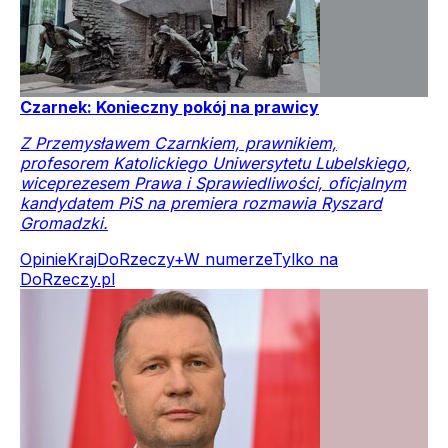
Czarnek: Konieczny pokój na prawicy
Z Przemysławem Czarnkiem, prawnikiem,
profesorem Katolickiego Uniwersytetu Lubelskiego,
wiceprezesem Prawa i Sprawiedliwości, oficjalnym
kandydatem PiS na premiera rozmawia Ryszard
Gromadzki.
Opinie
Kraj
DoRzeczy+
W numerze
Tylko na
DoRzeczy.pl