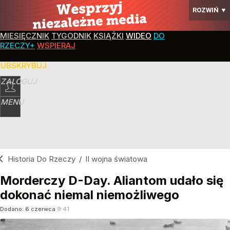
ROZWIŃ
▼
MIESIĘCZNIK
TYGODNIK
KSIĄŻKI
WIDEO
DO
RZECZY+
WSPIERAJ
SUBSKRYBUJ
ZALOGUJ
MENU
Historia Do Rzeczy
/
II wojna światowa
Morderczy D-Day. Aliantom udało się
dokonać niemal niemożliwego
Dodano:
6
czerwca
9:41