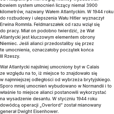
bowiem system umocnień liczący niemal 3900
kilometrów, nazwany Wałem Atlantyckim. W 1944 roku
do rozbudowy i ulepszenia Wału Hitler wyznaczył
Erwina Rommla. Feldmarszałek od razu wziął się
do pracy. Miał on podobno twierdzić, że Wał
Atlantycki jest kluczowym elementem obrony
Niemiec. Jeśli alianci przedostaliby się przez
te umocnienia, oznaczałoby początek końca
III Rzeszy.
Wał Atlantycki najsilniej umocniony był w Calais
ze względu na to, iż miejsce to znajdowało się
w najmniejszej odległości od wybrzeża brytyjskiego.
Sporo mniej umocnień wybudowano w Normandii i to
właśnie to miejsce alianci postanowili wykorzystać
na wysadzenie desantu. W styczniu 1944 roku
dowódcą operacji „Overlord” został mianowany
generał Dwight Eisenhower.