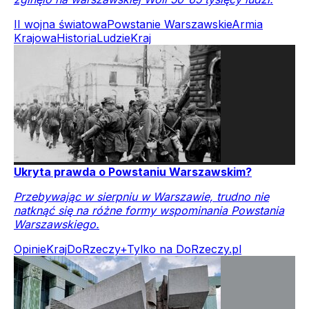
II wojna światowa
Powstanie Warszawskie
Armia
Krajowa
Historia
Ludzie
Kraj
Ukryta prawda o Powstaniu Warszawskim?
Przebywając w sierpniu w Warszawie, trudno nie
natknąć się na różne formy wspominania Powstania
Warszawskiego.
Opinie
Kraj
DoRzeczy+
Tylko na DoRzeczy.pl