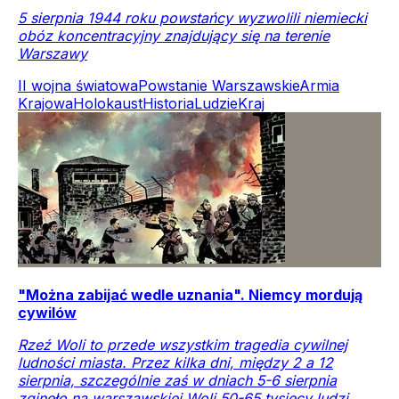
5 sierpnia 1944 roku powstańcy wyzwolili niemiecki
obóz koncentracyjny znajdujący się na terenie
Warszawy
II wojna światowa
Powstanie Warszawskie
Armia
Krajowa
Holokaust
Historia
Ludzie
Kraj
"Można zabijać wedle uznania". Niemcy mordują
cywilów
Rzeź Woli to przede wszystkim tragedia cywilnej
ludności miasta. Przez kilka dni, między 2 a 12
sierpnia, szczególnie zaś w dniach 5-6 sierpnia
zginęło na warszawskiej Woli 50-65 tysięcy ludzi.