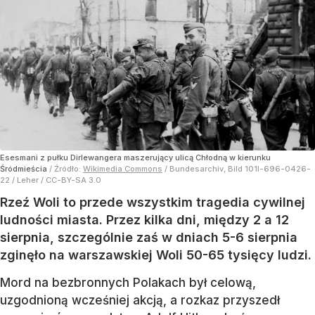
Esesmani z pułku Dirlewangera maszerujący ulicą Chłodną w kierunku
Śródmieścia
/ Źródło:
Wikimedia Commons
/
Bundesarchiv, Bild 101I-696-0426-
22 / Leher / CC-BY-SA 3.0
Rzeź Woli to przede wszystkim tragedia cywilnej
ludności miasta. Przez kilka dni, między 2 a 12
sierpnia, szczególnie zaś w dniach 5-6 sierpnia
zginęło na warszawskiej Woli 50-65 tysięcy ludzi.
Mord na bezbronnych Polakach był celową,
uzgodnioną wcześniej akcją, a rozkaz przyszedł