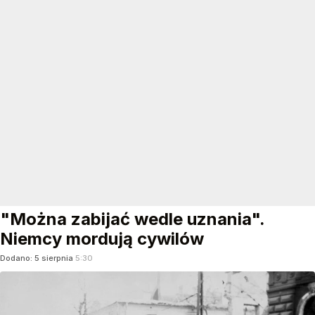
"Można zabijać wedle uznania".
Niemcy mordują cywilów
Dodano:
5
sierpnia
5:30