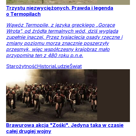
Trzystu niezwyciężonych. Prawda i legenda
o Termopilach
Wąwóz Termopile, z języka greckiego „Gorące
Wrota”, od źródła termalnych wód, dziś wygląda
zupełnie inaczej. Przez tysiąclecia osady rzeczne i
zmiany poziomu morza znacznie poszerzyły
przesmyk, więc współczesny krajobraz mało
przypomina ten z 480 roku p.n.e.
Starożytność
Historia
Ludzie
Świat
Brawurowa akcja "Zośki". Jedyna taka w czasie
całej drugiej wojny