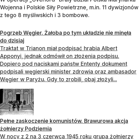
Wojenna i Polskie Siły Powietrzne, m.in. 11 dywizjonów
z tego 8 myśliwskich i 3 bombowe.
Pogrzeb Węgier. Żałoba po tym układzie nie minęła
do dzisiaj
Traktat w Trianon miał podpisać hrabia Albert
Apponyi, jednak odmówił on złożenia podpisu.
Dopiero pod naciskami państw Ententy dokument
podpisali węgierski minister zdrowia oraz ambasador
Węgier w Paryżu. Gdy to zrobili, obaj złożyli...
Pełne zaskoczenie komunistów. Brawurowa akcja
żołnierzy Podziemia
W nocy z 2 na 3 czerwca 1945 roku grupa żołnierzy