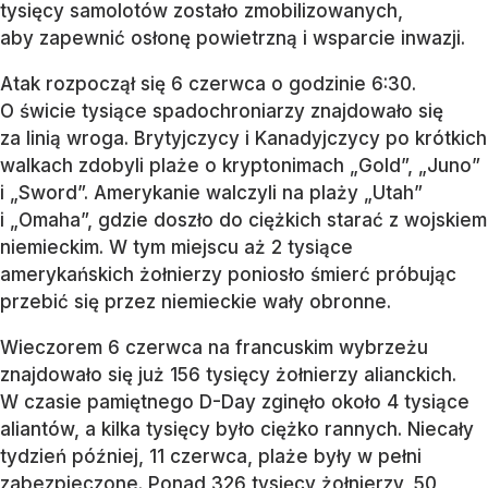
tysięcy samolotów zostało zmobilizowanych,
aby zapewnić osłonę powietrzną i wsparcie inwazji.
Atak rozpoczął się 6 czerwca o godzinie 6:30.
O świcie tysiące spadochroniarzy znajdowało się
za linią wroga. Brytyjczycy i Kanadyjczycy po krótkich
walkach zdobyli plaże o kryptonimach „Gold”, „Juno”
i „Sword”. Amerykanie walczyli na plaży „Utah”
i „Omaha”, gdzie doszło do ciężkich starać z wojskiem
niemieckim. W tym miejscu aż 2 tysiące
amerykańskich żołnierzy poniosło śmierć próbując
przebić się przez niemieckie wały obronne.
Wieczorem 6 czerwca na francuskim wybrzeżu
znajdowało się już 156 tysięcy żołnierzy alianckich.
W czasie pamiętnego D-Day zginęło około 4 tysiące
aliantów, a kilka tysięcy było ciężko rannych. Niecały
tydzień później, 11 czerwca, plaże były w pełni
zabezpieczone. Ponad 326 tysięcy żołnierzy, 50