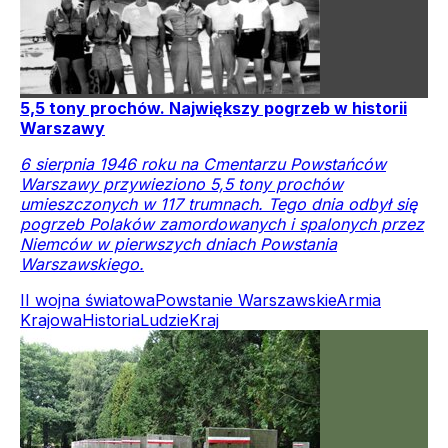
5,5 tony prochów. Największy pogrzeb w historii
Warszawy
6 sierpnia 1946 roku na Cmentarzu Powstańców
Warszawy przywieziono 5,5 tony prochów
umieszczonych w 117 trumnach. Tego dnia odbył się
pogrzeb Polaków zamordowanych i spalonych przez
Niemców w pierwszych dniach Powstania
Warszawskiego.
II wojna światowa
Powstanie Warszawskie
Armia
Krajowa
Historia
Ludzie
Kraj