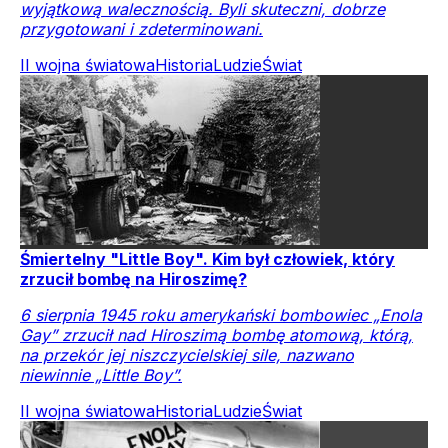
wyjątkową walecznością. Byli skuteczni, dobrze
przygotowani i zdeterminowani.
II wojna światowa
Historia
Ludzie
Świat
Śmiertelny "Little Boy". Kim był człowiek, który
zrzucił bombę na Hiroszimę?
6 sierpnia 1945 roku amerykański bombowiec „Enola
Gay” zrzucił nad Hiroszimą bombę atomową, którą,
na przekór jej niszczycielskiej sile, nazwano
niewinnie „Little Boy”.
II wojna światowa
Historia
Ludzie
Świat