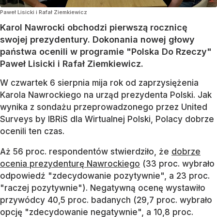
Paweł Lisicki i Rafał Ziemkiewicz
Karol Nawrocki obchodzi pierwszą rocznicę
swojej prezydentury. Dokonania nowej głowy
państwa ocenili w programie "Polska Do Rzeczy"
Paweł Lisicki i Rafał Ziemkiewicz.
W czwartek 6 sierpnia mija rok od zaprzysiężenia
Karola Nawrockiego na urząd prezydenta Polski. Jak
wynika z sondażu przeprowadzonego przez United
Surveys by IBRiS dla Wirtualnej Polski, Polacy dobrze
ocenili ten czas.
Aż 56 proc. respondentów stwierdziło, że
dobrze
ocenia prezydenturę Nawrockiego
(33 proc. wybrało
odpowiedź "zdecydowanie pozytywnie", a 23 proc.
"raczej pozytywnie"). Negatywną ocenę wystawiło
przywódcy 40,5 proc. badanych (29,7 proc. wybrało
opcję "zdecydowanie negatywnie", a 10,8 proc.