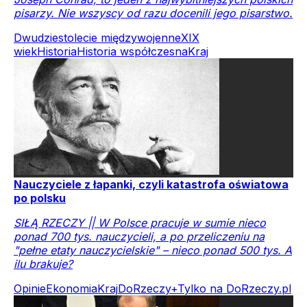
pisarzy. Nie wszyscy od razu docenili jego pisarstwo.
Dwudziestolecie międzywojenne
XIX
wiek
Historia
Historia współczesna
Kraj
Nauczyciele z łapanki, czyli katastrofa oświatowa
po polsku
SIŁĄ RZECZY || W Polsce pracuje w sumie nieco
ponad 700 tys. nauczycieli, a po przeliczeniu na
"pełne etaty nauczycielskie" – nieco ponad 500 tys. A
ilu brakuje?
Opinie
Ekonomia
Kraj
DoRzeczy+
Tylko na DoRzeczy.pl