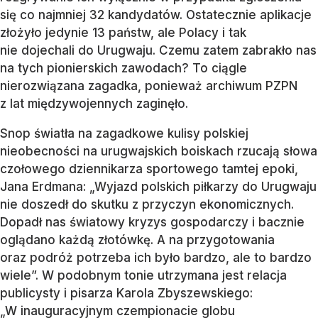
się co najmniej 32 kandydatów. Ostatecznie aplikacje
złożyło jedynie 13 państw, ale Polacy i tak
nie dojechali do Urugwaju. Czemu zatem zabrakło nas
na tych pionierskich zawodach? To ciągle
nierozwiązana zagadka, ponieważ archiwum PZPN
z lat międzywojennych zaginęło.
Snop światła na zagadkowe kulisy polskiej
nieobecności na urugwajskich boiskach rzucają słowa
czołowego dziennikarza sportowego tamtej epoki,
Jana Erdmana: „Wyjazd polskich piłkarzy do Urugwaju
nie doszedł do skutku z przyczyn ekonomicznych.
Dopadł nas światowy kryzys gospodarczy i bacznie
oglądano każdą złotówkę. A na przygotowania
oraz podróż potrzeba ich było bardzo, ale to bardzo
wiele”. W podobnym tonie utrzymana jest relacja
publicysty i pisarza Karola Zbyszewskiego:
„W inauguracyjnym czempionacie globu