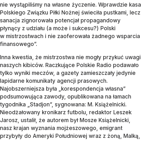
nie wystąpiliśmy na własne życzenie. Wprawdzie kasa
Polskiego Związku Piłki Nożnej świeciła pustkami, lecz
sanacja zignorowała potencjał propagandowy
płynący z udziału (a może i sukcesu?) Polski
w mistrzostwach i nie zaoferowała żadnego wsparcia
finansowego”.
Inna kwestia, że mistrzostwa nie mogły przykuć uwagi
naszych kibiców. Raczkujące Polskie Radio podawało
tylko wyniki meczów, a gazety zamieszczały jedynie
lapidarne komunikaty agencji prasowych.
Najobszerniejsza była „korespondencja własna”
podsumowująca zawody, opublikowana na łamach
tygodnika „Stadjon”, sygnowana: M. Książelnicki.
Nieodżałowany kronikarz futbolu, redaktor Leszek
Jarosz, ustalił, że autorem był Mosze Książelnicki,
nasz krajan wyznania mojżeszowego, emigrant
przybyły do Ameryki Południowej wraz z żoną, Malką,