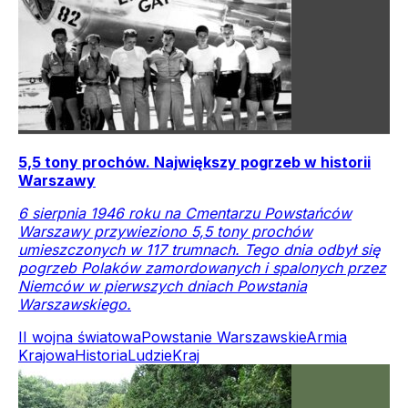
5,5 tony prochów. Największy pogrzeb w historii
Warszawy
6 sierpnia 1946 roku na Cmentarzu Powstańców
Warszawy przywieziono 5,5 tony prochów
umieszczonych w 117 trumnach. Tego dnia odbył się
pogrzeb Polaków zamordowanych i spalonych przez
Niemców w pierwszych dniach Powstania
Warszawskiego.
II wojna światowa
Powstanie Warszawskie
Armia
Krajowa
Historia
Ludzie
Kraj