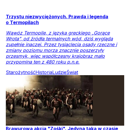
Trzystu niezwyciężonych. Prawda i legenda
o Termopilach
Wąwóz Termopile, z języka greckiego „Gorące
Wrota”, od źródła termalnych wód, dziś wygląda
zupełnie inaczej. Przez tysiąclecia osady rzeczne i
zmiany poziomu morza znacznie poszerzyły
przesmyk, więc współczesny krajobraz mało
przypomina ten z 480 roku p.n.e.
Starożytność
Historia
Ludzie
Świat
Brawurowa akcja "Zośki". Jedyna taka w czasie