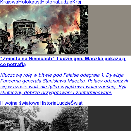
Krajowa
Holokaust
Historia
Ludzie
Kraj
"Zemsta na Niemcach". Ludzie gen. Maczka pokazują,
co potrafią
Kluczową rolę w bitwie pod Falaise odegrała 1. Dywizja
Pancerna generała Stanisława Maczka. Polacy odznaczyli
się w czasie walk nie tylko wyjątkową walecznością. Byli
skuteczni, dobrze przygotowani i zdeterminowani.
II wojna światowa
Historia
Ludzie
Świat