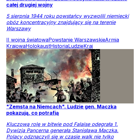
całej drugiej wojny
5 sierpnia 1944 roku powstańcy wyzwolili niemiecki
obóz koncentracyjny znajdujący się na terenie
Warszawy
II wojna światowa
Powstanie Warszawskie
Armia
Krajowa
Holokaust
Historia
Ludzie
Kraj
"Zemsta na Niemcach". Ludzie gen. Maczka
pokazują, co potrafią
Kluczową rolę w bitwie pod Falaise odegrała 1.
Dywizja Pancerna generała Stanisława Maczka.
Polacy odznaczyli się w czasie walk nie tylko