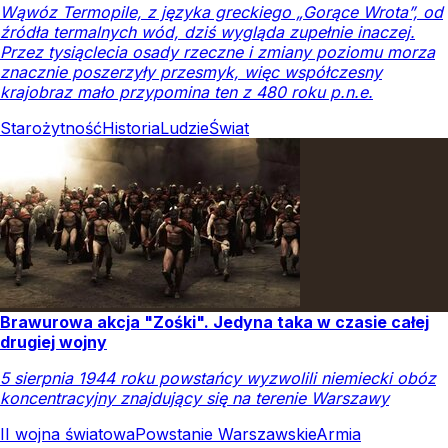
Wąwóz Termopile, z języka greckiego „Gorące Wrota”, od
źródła termalnych wód, dziś wygląda zupełnie inaczej.
Przez tysiąclecia osady rzeczne i zmiany poziomu morza
znacznie poszerzyły przesmyk, więc współczesny
krajobraz mało przypomina ten z 480 roku p.n.e.
Starożytność
Historia
Ludzie
Świat
Brawurowa akcja "Zośki". Jedyna taka w czasie całej
drugiej wojny
5 sierpnia 1944 roku powstańcy wyzwolili niemiecki obóz
koncentracyjny znajdujący się na terenie Warszawy
II wojna światowa
Powstanie Warszawskie
Armia