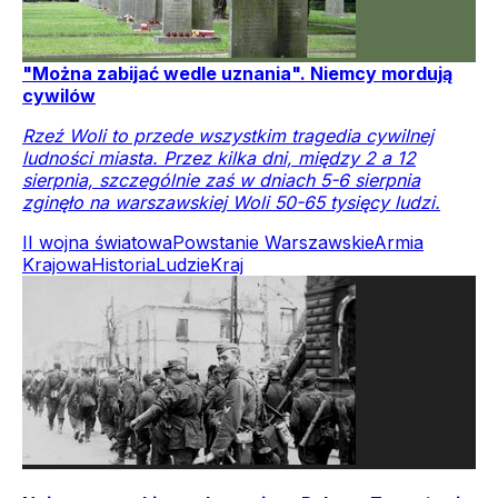
"Można zabijać wedle uznania". Niemcy mordują
cywilów
Rzeź Woli to przede wszystkim tragedia cywilnej
ludności miasta. Przez kilka dni, między 2 a 12
sierpnia, szczególnie zaś w dniach 5-6 sierpnia
zginęło na warszawskiej Woli 50-65 tysięcy ludzi.
II wojna światowa
Powstanie Warszawskie
Armia
Krajowa
Historia
Ludzie
Kraj