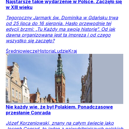
Najstarsze takie wydarzenie w Polsce. Zaczęło się
w XIII wieku
Tegoroczny Jarmark św. Dominika w Gdańsku trwa
od 25 lipca do 16 sierpnia. Hasło przewodnie tej
edycji brzmi: „Tu Każdy ma swoją historię”. Od jak
dawna organizowana jest ta impreza i od czego
wszystko się zaczęło?
Średniowiecze
Historia
Ludzie
Kraj
Nie każdy wie, że był Polakiem. Ponadczasowe
przesłanie Conrada
Józef Korzeniowski, znany na całym świecie jako
Joseph Conrad, to jeden z najwybitniejszych polskich