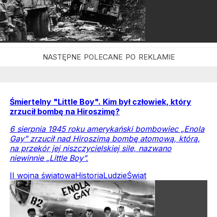
Śmiertelny "Little Boy". Kim był człowiek, który
zrzucił bombę na Hiroszimę?
6 sierpnia 1945 roku amerykański bombowiec „Enola
Gay” zrzucił nad Hiroszimą bombę atomową, którą,
na przekór jej niszczycielskiej sile, nazwano
niewinnie „Little Boy”.
II wojna światowa
Historia
Ludzie
Świat