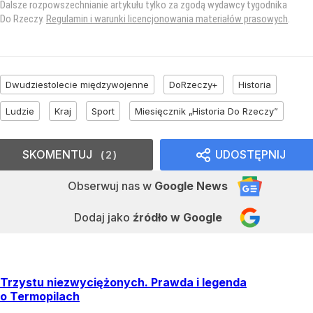
Dalsze rozpowszechnianie artykułu tylko za zgodą wydawcy tygodnika
Do Rzeczy.
Regulamin i warunki licencjonowania materiałów prasowych
.
Dwudziestolecie międzywojenne
DoRzeczy+
Historia
Ludzie
Kraj
Sport
Miesięcznik „Historia Do Rzeczy”
SKOMENTUJ
UDOSTĘPNIJ
2
Obserwuj nas
w
Google News
Dodaj jako
źródło w Google
Trzystu niezwyciężonych. Prawda i legenda
o Termopilach