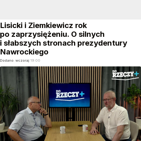
Lisicki i Ziemkiewicz rok
po zaprzysiężeniu. O silnych
i słabszych stronach prezydentury
Nawrockiego
Dodano:
wczoraj
19:00