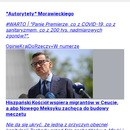
"Autorytety" Morawieckiego
#WARTO | "Panie Premierze, co z COVID-19, co z
sanitaryzmem, co z 200 tys. nadmiarowych
zgonów?".
Opinie
Kraj
DoRzeczy+
W numerze
Hiszpański Kościół wspiera migrantów w Ceucie,
a abp Nowego Meksyku zachęca do budowy
meczetu
Nie da się ukryć, że jedną z przyczyn obecnej