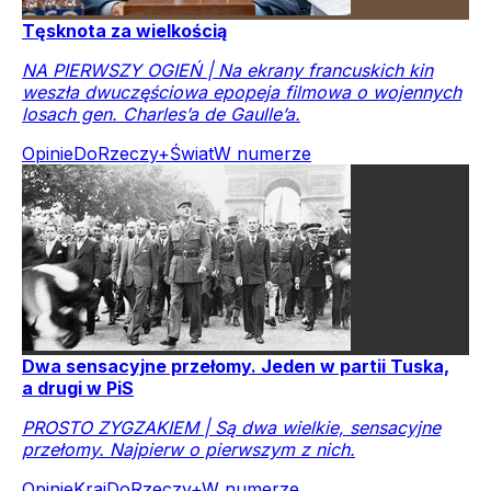
Tęsknota za wielkością
NA PIERWSZY OGIEŃ | Na ekrany francuskich kin
weszła dwuczęściowa epopeja filmowa o wojennych
losach gen. Charles’a de Gaulle’a.
Opinie
DoRzeczy+
Świat
W numerze
Dwa sensacyjne przełomy. Jeden w partii Tuska,
a drugi w PiS
PROSTO ZYGZAKIEM | Są dwa wielkie, sensacyjne
przełomy. Najpierw o pierwszym z nich.
Opinie
Kraj
DoRzeczy+
W numerze