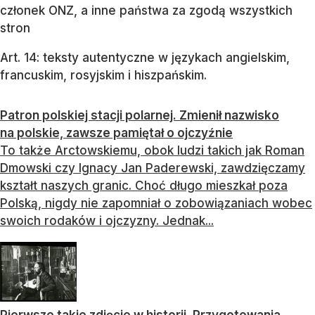
członek ONZ, a inne państwa za zgodą wszystkich
stron
Art. 14: teksty autentyczne w językach angielskim,
francuskim, rosyjskim i hiszpańskim.
Patron polskiej stacji polarnej. Zmienił nazwisko
na polskie, zawsze pamiętał o ojczyźnie
To także Arctowskiemu, obok ludzi takich jak Roman
Dmowski czy Ignacy Jan Paderewski, zawdzięczamy
kształt naszych granic. Choć długo mieszkał poza
Polską, nigdy nie zapomniał o zobowiązaniach wobec
swoich rodaków i ojczyzny. Jednak...
Pierwsze takie zdjęcie w historii. Przygotowania