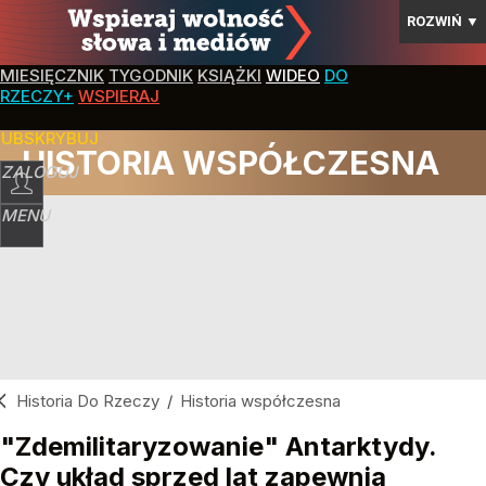
ROZWIŃ
▼
MIESIĘCZNIK
TYGODNIK
KSIĄŻKI
WIDEO
DO
RZECZY+
WSPIERAJ
SUBSKRYBUJ
HISTORIA WSPÓŁCZESNA
ZALOGUJ
MENU
Historia Do Rzeczy
/
Historia współczesna
"Zdemilitaryzowanie" Antarktydy.
Czy układ sprzed lat zapewnia