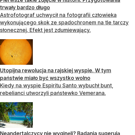
trwały bardzo długo
Astrofotograf uchwycił na fotografii człowieka
wykonującego skok ze spadochronem na tle tarczy
słonecznej. Efekt jest zdumiewający.
Utopijna rewolucja na rajskiej wyspie. W tym
państwie miało być wszystko wolno
Kiedy na wyspie Espiritu Santo wybuchł bunt,
rebelianci utworzyli państewko Vemerana.
Neandertalczycy nie wyginęli? Badania sugerują,