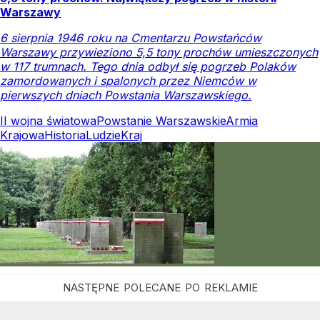
Warszawy
6 sierpnia 1946 roku na Cmentarzu Powstańców
Warszawy przywieziono 5,5 tony prochów umieszczonych
w 117 trumnach. Tego dnia odbył się pogrzeb Polaków
zamordowanych i spalonych przez Niemców w
pierwszych dniach Powstania Warszawskiego.
II wojna światowa
Powstanie Warszawskie
Armia
Krajowa
Historia
Ludzie
Kraj