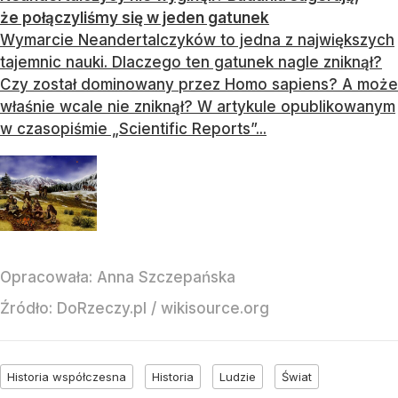
że połączyliśmy się w jeden gatunek
Wymarcie Neandertalczyków to jedna z największych
tajemnic nauki. Dlaczego ten gatunek nagle zniknął?
Czy został dominowany przez Homo sapiens? A może
właśnie wcale nie zniknął? W artykule opublikowanym
w czasopiśmie „Scientific Reports”...
Opracowała:
Anna Szczepańska
Źródło:
DoRzeczy.pl
/
wikisource.org
Historia współczesna
Historia
Ludzie
Świat