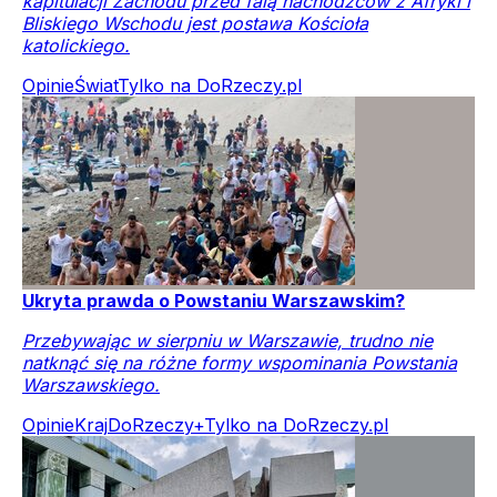
kapitulacji Zachodu przed falą nachodźców z Afryki i
Bliskiego Wschodu jest postawa Kościoła
katolickiego.
Opinie
Świat
Tylko na DoRzeczy.pl
Ukryta prawda o Powstaniu Warszawskim?
Przebywając w sierpniu w Warszawie, trudno nie
natknąć się na różne formy wspominania Powstania
Warszawskiego.
Opinie
Kraj
DoRzeczy+
Tylko na DoRzeczy.pl