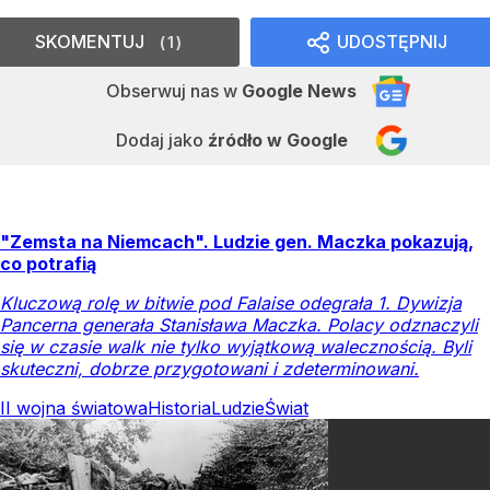
SKOMENTUJ
UDOSTĘPNIJ
1
Obserwuj nas
w
Google News
Dodaj jako
źródło w Google
"Zemsta na Niemcach". Ludzie gen. Maczka pokazują,
co potrafią
Kluczową rolę w bitwie pod Falaise odegrała 1. Dywizja
Pancerna generała Stanisława Maczka. Polacy odznaczyli
się w czasie walk nie tylko wyjątkową walecznością. Byli
skuteczni, dobrze przygotowani i zdeterminowani.
II wojna światowa
Historia
Ludzie
Świat