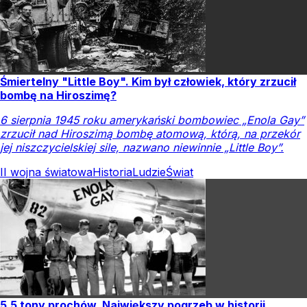
Śmiertelny "Little Boy". Kim był człowiek, który zrzucił
bombę na Hiroszimę?
6 sierpnia 1945 roku amerykański bombowiec „Enola Gay”
zrzucił nad Hiroszimą bombę atomową, którą, na przekór
jej niszczycielskiej sile, nazwano niewinnie „Little Boy”.
II wojna światowa
Historia
Ludzie
Świat
5,5 tony prochów. Największy pogrzeb w historii