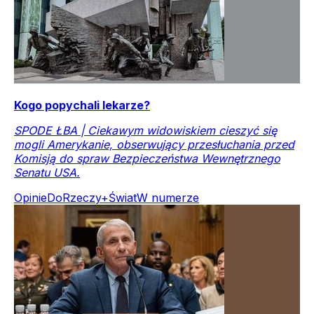
Kogo popychali lekarze?
SPODE ŁBA | Ciekawym widowiskiem cieszyć się
mogli Amerykanie, obserwujący przesłuchania przed
Komisją do spraw Bezpieczeństwa Wewnętrznego
Senatu USA.
Opinie
DoRzeczy+
Świat
W numerze