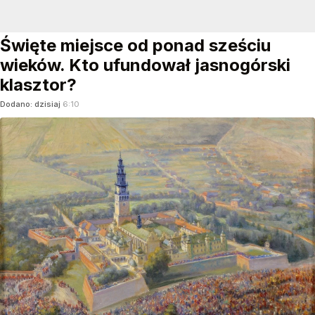
Święte miejsce od ponad sześciu
wieków. Kto ufundował jasnogórski
klasztor?
Dodano:
dzisiaj
6:10