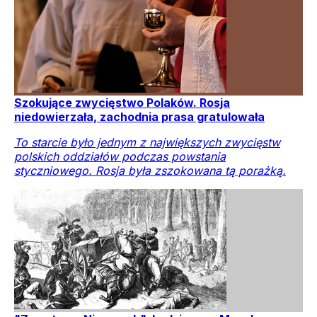
Szokujące zwycięstwo Polaków. Rosja
niedowierzała, zachodnia prasa gratulowała
To starcie było jednym z największych zwycięstw
polskich oddziałów podczas powstania
styczniowego. Rosja była zszokowana tą porażką.