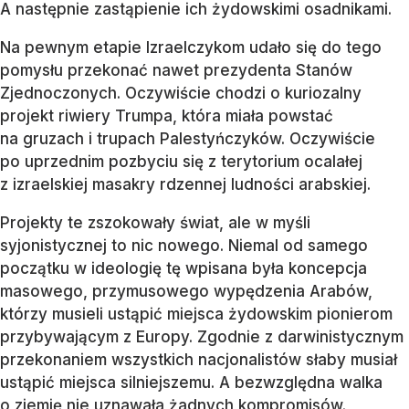
A następnie zastąpienie ich żydowskimi osadnikami.
Na pewnym etapie Izraelczykom udało się do tego
pomysłu przekonać nawet prezydenta Stanów
Zjednoczonych. Oczywiście chodzi o kuriozalny
projekt riwiery Trumpa, która miała powstać
na gruzach i trupach Palestyńczyków. Oczywiście
po uprzednim pozbyciu się z terytorium ocalałej
z izraelskiej masakry rdzennej ludności arabskiej.
Projekty te zszokowały świat, ale w myśli
syjonistycznej to nic nowego. Niemal od samego
początku w ideologię tę wpisana była koncepcja
masowego, przymusowego wypędzenia Arabów,
którzy musieli ustąpić miejsca żydowskim pionierom
przybywającym z Europy. Zgodnie z darwinistycznym
przekonaniem wszystkich nacjonalistów słaby musiał
ustąpić miejsca silniejszemu. A bezwzględna walka
o ziemię nie uznawała żadnych kompromisów.