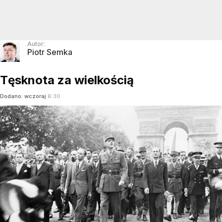
Autor:
Piotr Semka
Tęsknota za wielkością
Dodano:
wczoraj
6:30