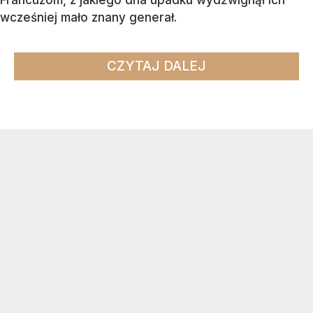
Francuzom, z jakiego dna upadku wydźwignął ich
wcześniej mało znany generał.
CZYTAJ DALEJ