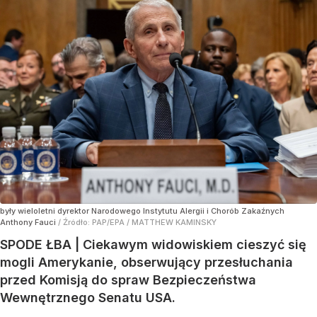
były wieloletni dyrektor Narodowego Instytutu Alergii i Chorób Zakaźnych
Anthony Fauci
/ Źródło:
PAP/EPA
/
MATTHEW KAMINSKY
SPODE ŁBA | Ciekawym widowiskiem cieszyć się
mogli Amerykanie, obserwujący przesłuchania
przed Komisją do spraw Bezpieczeństwa
Wewnętrznego Senatu USA.