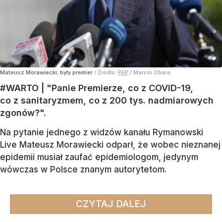
Mateusz Morawiecki, były premier
/ Źródło:
PAP
/
Marcin Obara
#WARTO | "Panie Premierze, co z COVID-19,
co z sanitaryzmem, co z 200 tys. nadmiarowych
zgonów?".
Na pytanie jednego z widzów kanału Rymanowski
Live Mateusz Morawiecki odparł, że wobec nieznanej
epidemii musiał zaufać epidemiologom, jedynym
wówczas w Polsce znanym autorytetom.
CZYTAJ DALEJ