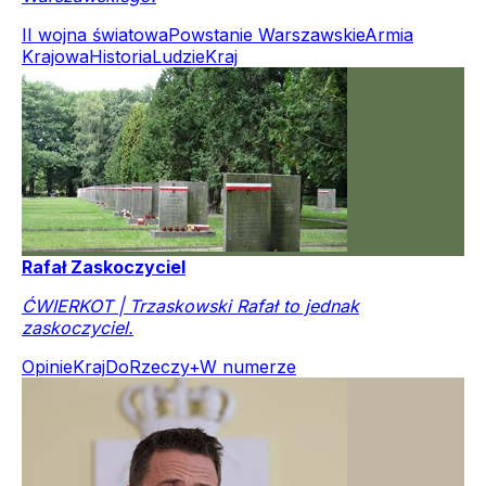
II wojna światowa
Powstanie Warszawskie
Armia
Krajowa
Historia
Ludzie
Kraj
Rafał Zaskoczyciel
ĆWIERKOT | Trzaskowski Rafał to jednak
zaskoczyciel.
Opinie
Kraj
DoRzeczy+
W numerze