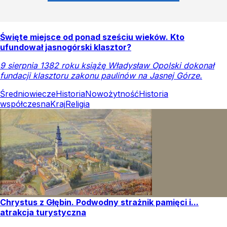
Święte miejsce od ponad sześciu wieków. Kto
ufundował jasnogórski klasztor?
9 sierpnia 1382 roku książę Władysław Opolski dokonał
fundacji klasztoru zakonu paulinów na Jasnej Górze.
Średniowiecze
Historia
Nowożytność
Historia
współczesna
Kraj
Religia
Chrystus z Głębin. Podwodny strażnik pamięci i...
atrakcja turystyczna