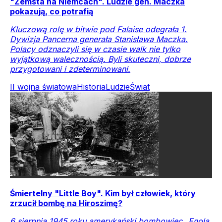
"Zemsta na Niemcach". Ludzie gen. Maczka
pokazują, co potrafią
Kluczową rolę w bitwie pod Falaise odegrała 1.
Dywizja Pancerna generała Stanisława Maczka.
Polacy odznaczyli się w czasie walk nie tylko
wyjątkową walecznością. Byli skuteczni, dobrze
przygotowani i zdeterminowani.
II wojna światowa
Historia
Ludzie
Świat
Śmiertelny "Little Boy". Kim był człowiek, który
zrzucił bombę na Hiroszimę?
6 sierpnia 1945 roku amerykański bombowiec „Enola