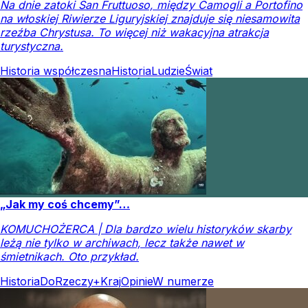
Na dnie zatoki San Fruttuoso, między Camogli a Portofino
na włoskiej Riwierze Liguryjskiej znajduje się niesamowita
rzeźba Chrystusa. To więcej niż wakacyjna atrakcja
turystyczna.
Historia współczesna
Historia
Ludzie
Świat
„Jak my coś chcemy”…
KOMUCHOŻERCA | Dla bardzo wielu historyków skarby
leżą nie tylko w archiwach, lecz także nawet w
śmietnikach. Oto przykład.
Historia
DoRzeczy+
Kraj
Opinie
W numerze