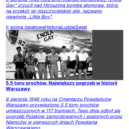
Gay” zrzucił nad Hiroszimą bombę atomową, którą,
na przekór jej niszczycielskiej sile, nazwano
niewinnie „Little Boy”.
II wojna światowa
Historia
Ludzie
Świat
5,5 tony prochów. Największy pogrzeb w historii
Warszawy
6 sierpnia 1946 roku na Cmentarzu Powstańców
Warszawy przywieziono 5,5 tony prochów
umieszczonych w 117 trumnach. Tego dnia odbył się
pogrzeb Polaków zamordowanych i spalonych przez
Niemców w pierwszych dniach Powstania
Warszawskiego.