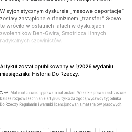
W syjonistycznym dyskursie „masowe deportacje”
zostały zastąpione eufemizmem „transfer”. Słowo
te wróciło w ostatnich latach w dyskusjach
zwolenników Ben-Gwira, Smotricza i innych
radykalnych szowinistów.
Artykuł został opublikowany w
1/2026 wydaniu
miesięcznika
Historia Do Rzeczy
.
© ℗
Materiał chroniony prawem autorskim. Wszelkie prawa zastrzeżone.
Dalsze rozpowszechnianie artykułu tylko za zgodą wydawcy tygodnika
Do Rzeczy.
Regulamin i warunki licencjonowania materiałów prasowych
.
Historia współczesna
Historia
DoRzeczy+
Ludzie