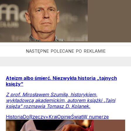
Ateizm albo śmierć. Niezwykła historia „tajnych
księży”
Z prof. Mirosławem Szumiłą, historykiem,
wykładowcą akademickim, autorem książki „Tajni
księża” rozmawia Tomasz D. Kolanek.
Historia
DoRzeczy+
Kraj
Opinie
Świat
W numerze