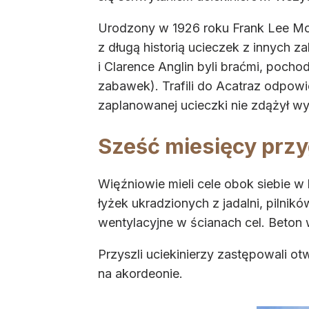
Urodzony w 1926 roku Frank Lee Mor
z długą historią ucieczek z innych z
i Clarence Anglin byli braćmi, pochod
zabawek). Trafili do Acatraz odpowi
zaplanowanej ucieczki nie zdążył wyjś
Sześć miesięcy prz
Więźniowie mieli cele obok siebie w
łyżek ukradzionych z jadalni, pilnik
wentylacyjne w ścianach cel. Beton 
Przyszli uciekinierzy zastępowali ot
na akordeonie.