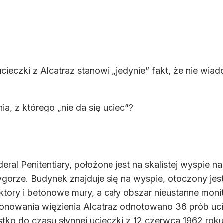
cieczki z Alcatraz stanowi „jedynie” fakt, że nie wi
ia, z którego „nie da się uciec”?
a
deral Penitentiary, położone jest na skalistej wyspie 
ygorze. Budynek znajduje się na wyspie, otoczony jes
lektory i betonowe mury, a cały obszar nieustanne mo
kcjonowania więzienia Alcatraz odnotowano 36 prób 
tko do czasu słynnej ucieczki z 12 czerwca 1962 roku