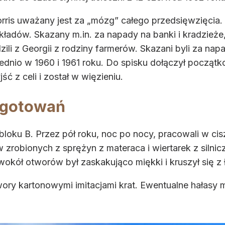
ris uważany jest za „mózg” całego przedsięwzięcia.
akładów. Skazany m.in. za napady na banki i kradzieże,
zili z Georgii z rodziny farmerów. Skazani byli za nap
ednio w 1960 i 1961 roku. Do spisku dołączył początk
ć z celi i został w więzieniu.
ygotowań
 bloku B. Przez pół roku, noc po nocy, pracowali w 
ów zrobionych z sprężyn z materaca i wiertarek z siln
wokół otworów był zaskakująco miękki i kruszył się z 
wory kartonowymi imitacjami krat. Ewentualne hałasy m