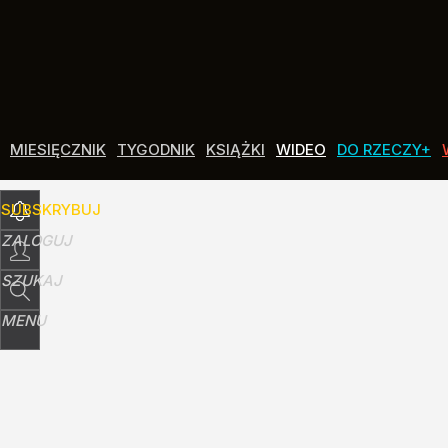
Udostępnij
0
Skomentuj
MIESIĘCZNIK
TYGODNIK
KSIĄŻKI
WIDEO
DO RZECZY+
SUBSKRYBUJ
ZALOGUJ
SZUKAJ
MENU