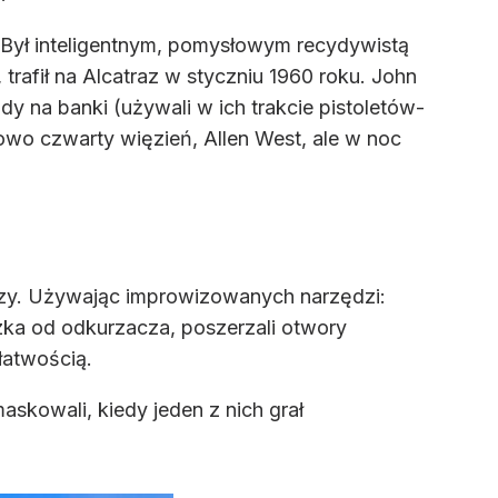
 Był inteligentnym, pomysłowym recydywistą
 trafił na Alcatraz w styczniu 1960 roku. John
ady na banki (używali w ich trakcie pistoletów-
owo czwarty więzień, Allen West, ale w noc
ciszy. Używając improwizowanych narzędzi:
iczka od odkurzacza, poszerzali otwory
łatwością.
askowali, kiedy jeden z nich grał