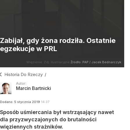
Zabijał, gdy żona rodziła. Ostatnie
egzekucje w PRL
Więzienie. Zdj. ilustracyjne
Źródło:
PAP
/
Jacek Bednarczyk
Historia Do Rzeczy
/
Autor:
Marcin Bartnicki
Dodano:
5
stycznia
2019
14:37
Sposób uśmiercania był wstrząsający nawet
dla przyzwyczajonych do brutalności
więziennych strażników.