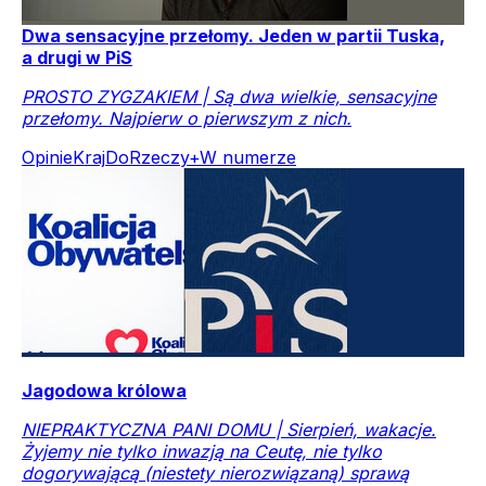
Dwa sensacyjne przełomy. Jeden w partii Tuska,
a drugi w PiS
PROSTO ZYGZAKIEM | Są dwa wielkie, sensacyjne
przełomy. Najpierw o pierwszym z nich.
Opinie
Kraj
DoRzeczy+
W numerze
Jagodowa królowa
NIEPRAKTYCZNA PANI DOMU | Sierpień, wakacje.
Żyjemy nie tylko inwazją na Ceutę, nie tylko
dogorywającą (niestety nierozwiązaną) sprawą