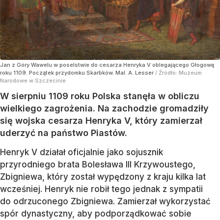
Jan z Góry Wawelu w poselstwie do cesarza Henryka V oblegającego Głogowę
roku 1109. Początek przydomku Skarbków. Mal. A. Lesser
/ Źródło:
Muzeum
Narodowe w Szczecinie
W sierpniu 1109 roku Polska stanęła w obliczu
wielkiego zagrożenia. Na zachodzie gromadziły
się wojska cesarza Henryka V, który zamierzał
uderzyć na państwo Piastów.
Henryk V działał oficjalnie jako sojusznik
przyrodniego brata Bolesława III Krzywoustego,
Zbigniewa, który został wypędzony z kraju kilka lat
wcześniej. Henryk nie robił tego jednak z sympatii
do odrzuconego Zbigniewa. Zamierzał wykorzystać
spór dynastyczny, aby podporządkować sobie