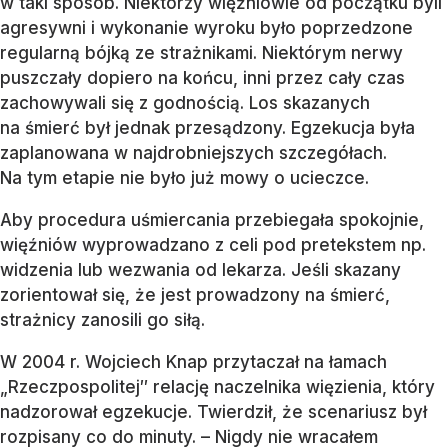
w taki sposób. Niektórzy więźniowie od początku byli
agresywni i wykonanie wyroku było poprzedzone
regularną bójką ze strażnikami. Niektórym nerwy
puszczały dopiero na końcu, inni przez cały czas
zachowywali się z godnością. Los skazanych
na śmierć był jednak przesądzony. Egzekucja była
zaplanowana w najdrobniejszych szczegółach.
Na tym etapie nie było już mowy o ucieczce.
Aby procedura uśmiercania przebiegała spokojnie,
więźniów wyprowadzano z celi pod pretekstem np.
widzenia lub wezwania od lekarza. Jeśli skazany
zorientował się, że jest prowadzony na śmierć,
strażnicy zanosili go siłą.
W 2004 r. Wojciech Knap przytaczał na łamach
„Rzeczpospolitej″ relację naczelnika więzienia, który
nadzorował egzekucje. Twierdził, że scenariusz był
rozpisany co do minuty. – Nigdy nie wracałem