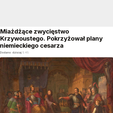
Miażdżące zwycięstwo
Krzywoustego. Pokrzyżował plany
niemieckiego cesarza
Dodano:
dzisiaj
5:45