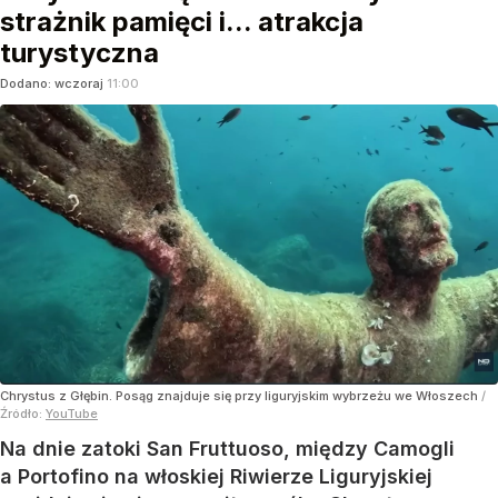
strażnik pamięci i... atrakcja
turystyczna
Dodano:
wczoraj
11:00
Chrystus z Głębin. Posąg znajduje się przy liguryjskim wybrzeżu we Włoszech
/
Źródło:
YouTube
Na dnie zatoki San Fruttuoso, między Camogli
a Portofino na włoskiej Riwierze Liguryjskiej