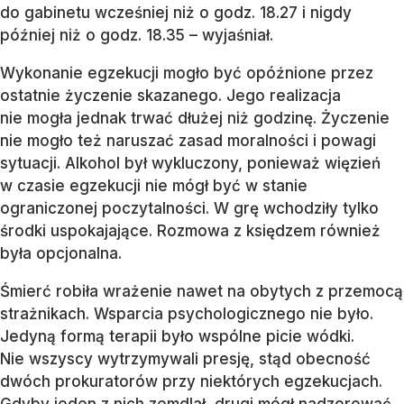
do gabinetu wcześniej niż o godz. 18.27 i nigdy
później niż o godz. 18.35 – wyjaśniał.
Wykonanie egzekucji mogło być opóźnione przez
ostatnie życzenie skazanego. Jego realizacja
nie mogła jednak trwać dłużej niż godzinę. Życzenie
nie mogło też naruszać zasad moralności i powagi
sytuacji. Alkohol był wykluczony, ponieważ więzień
w czasie egzekucji nie mógł być w stanie
ograniczonej poczytalności. W grę wchodziły tylko
środki uspokajające. Rozmowa z księdzem również
była opcjonalna.
Śmierć robiła wrażenie nawet na obytych z przemocą
strażnikach. Wsparcia psychologicznego nie było.
Jedyną formą terapii było wspólne picie wódki.
Nie wszyscy wytrzymywali presję, stąd obecność
dwóch prokuratorów przy niektórych egzekucjach.
Gdyby jeden z nich zemdlał, drugi mógł nadzorować