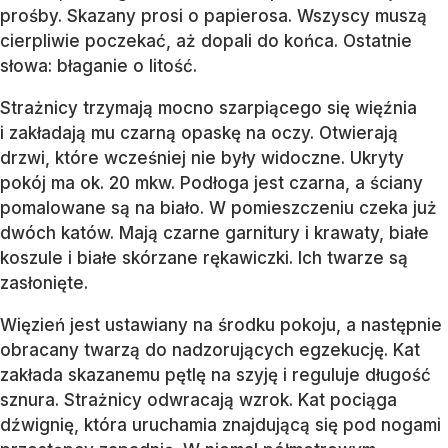
prośby. Skazany prosi o papierosa. Wszyscy muszą
cierpliwie poczekać, aż dopali do końca. Ostatnie
słowa: błaganie o litość.
Strażnicy trzymają mocno szarpiącego się więźnia
i zakładają mu czarną opaskę na oczy. Otwierają
drzwi, które wcześniej nie były widoczne. Ukryty
pokój ma ok. 20 mkw. Podłoga jest czarna, a ściany
pomalowane są na biało. W pomieszczeniu czeka już
dwóch katów. Mają czarne garnitury i krawaty, białe
koszule i białe skórzane rękawiczki. Ich twarze są
zasłonięte.
Więzień jest ustawiany na środku pokoju, a następnie
obracany twarzą do nadzorujących egzekucję. Kat
zakłada skazanemu pętlę na szyję i reguluje długość
sznura. Strażnicy odwracają wzrok. Kat pociąga
dźwignię, która uruchamia znajdującą się pod nogami