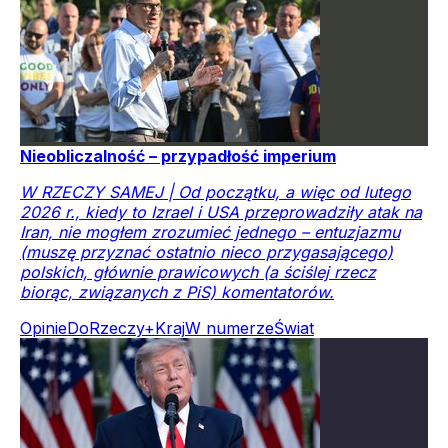
Nieobliczalność – przypadłość imperium
W RZECZY SAMEJ | Od początku, a więc od lutego
2026 r., kiedy to Izrael i USA przeprowadziły atak na
Iran, nie mogłem zrozumieć jednego – entuzjazmu
(muszę przyznać ostatnio nieco przygasającego)
polskich, głównie prawicowych (a ściślej rzecz
biorąc, związanych z PiS) komentatorów.
Opinie
DoRzeczy+
Kraj
W numerze
Świat