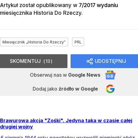
Artykuł został opublikowany w
7/2017 wydaniu
miesięcznika
Historia Do Rzeczy
.
Miesięcznik „Historia Do Rzeczy”
PRL
SKOMENTUJ
UDOSTĘPNIJ
13
Obserwuj nas
w
Google News
Dodaj jako
źródło w Google
Brawurowa akcja "Zośki". Jedyna taka w czasie całej
drugiej wojny
5 sierpnia 1944 roku powstańcy wyzwolili niemiecki obóz