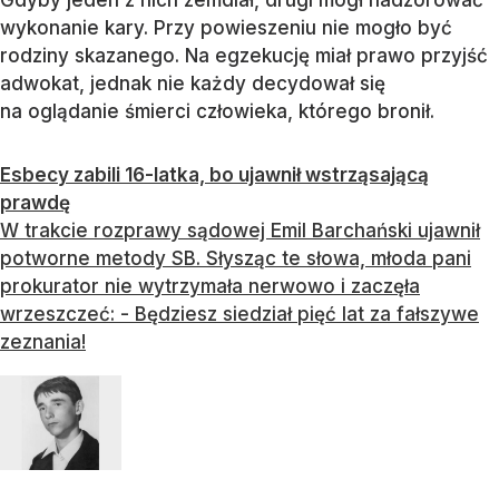
wykonanie kary. Przy powieszeniu nie mogło być
rodziny skazanego. Na egzekucję miał prawo przyjść
adwokat, jednak nie każdy decydował się
na oglądanie śmierci człowieka, którego bronił.
Esbecy zabili 16-latka, bo ujawnił wstrząsającą
prawdę
W trakcie rozprawy sądowej Emil Barchański ujawnił
potworne metody SB. Słysząc te słowa, młoda pani
prokurator nie wytrzymała nerwowo i zaczęła
wrzeszczeć: - Będziesz siedział pięć lat za fałszywe
zeznania!