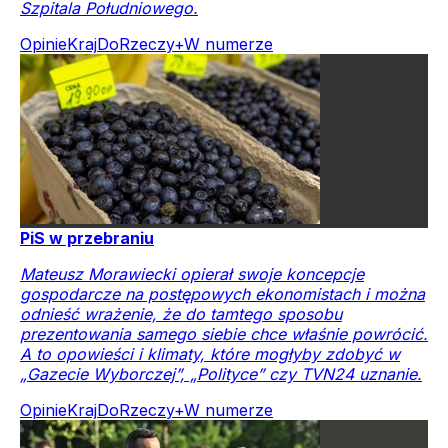
Szpitala Południowego.
Opinie
Kraj
DoRzeczy+
W numerze
PiS w przebraniu
Mateusz Morawiecki opierał swoje koncepcje
gospodarcze na postępowych ekonomistach i można
odnieść wrażenie, że do tamtego sposobu
prezentowania samego siebie chce właśnie powrócić.
A to opowieści i klimaty, które mogłyby zdobyć w
„Gazecie Wyborczej”, „Polityce” czy TVN24 uznanie.
Opinie
Kraj
DoRzeczy+
W numerze