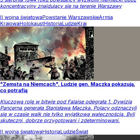
koncentracyjny znajdujący się na terenie Warszawy
II wojna światowa
Powstanie Warszawskie
Armia
Krajowa
Holokaust
Historia
Ludzie
Kraj
"Zemsta na Niemcach". Ludzie gen. Maczka pokazują,
co potrafią
Kluczową rolę w bitwie pod Falaise odegrała 1. Dywizja
Pancerna generała Stanisława Maczka. Polacy odznaczyli
się w czasie walk nie tylko wyjątkową walecznością. Byli
skuteczni, dobrze przygotowani i zdeterminowani.
II wojna światowa
Historia
Ludzie
Świat