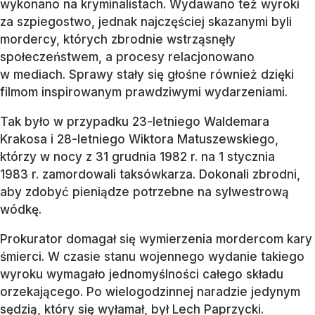
wykonano na kryminalistach. Wydawano też wyroki
za szpiegostwo, jednak najczęściej skazanymi byli
mordercy, których zbrodnie wstrząsnęły
społeczeństwem, a procesy relacjonowano
w mediach. Sprawy stały się głośne również dzięki
filmom inspirowanym prawdziwymi wydarzeniami.
Tak było w przypadku 23-letniego Waldemara
Krakosa i 28-letniego Wiktora Matuszewskiego,
którzy w nocy z 31 grudnia 1982 r. na 1 stycznia
1983 r. zamordowali taksówkarza. Dokonali zbrodni,
aby zdobyć pieniądze potrzebne na sylwestrową
wódkę.
Prokurator domagał się wymierzenia mordercom kary
śmierci. W czasie stanu wojennego wydanie takiego
wyroku wymagało jednomyślności całego składu
orzekającego. Po wielogodzinnej naradzie jedynym
sędzią, który się wyłamał, był Lech Paprzycki.