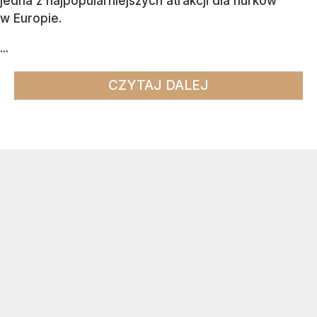
jedna z najpopularniejszych atrakcji dla nurków
w Europie.
...
CZYTAJ DALEJ