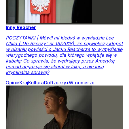
Inny Reacher
POCZYTANKI | Mówił mi kiedyś w wywiadzie Lee
Child („Do Rzeczy” nr 19/2018), że największy kłopot
w pisaniu powieści o Jacku Reacherze to wymyślenie
wiarygodnego powodu, dla którego wplątuje się w
kabałę: Co sprawia, że wędrujący przez Amerykę
nomad angażuje się akurat w taką, a nie inną
kryminalną sprawę?
Opinie
Kraj
Kultura
DoRzeczy+
W numerze