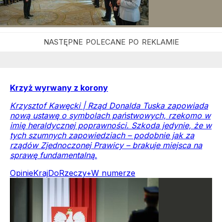
Krzyż wyrwany z korony
Krzysztof Kawęcki | Rząd Donalda Tuska zapowiada
nową ustawę o symbolach państwowych, rzekomo w
imię heraldycznej poprawności. Szkoda jedynie, że w
tych szumnych zapowiedziach – podobnie jak za
rządów Zjednoczonej Prawicy – brakuje miejsca na
sprawę fundamentalną.
Opinie
Kraj
DoRzeczy+
W numerze