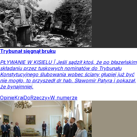
Trybunał sięgnął bruku
PŁYWANIE W KISIELU | Jeśli sądził ktoś, że po błazeńskim
składaniu przez tuskowych nominatów do Trybunału
Konstytucyjnego ślubowania wobec ściany głupiej już być
nie mogło, to przyszedł dr hab. Sławomir Patyra i pokazał,
że bynajmniej.
Opinie
Kraj
DoRzeczy+
W numerze