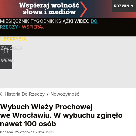
ROZWIŃ
▼
MIESIĘCZNIK
TYGODNIK
KSIĄŻKI
WIDEO
DO
RZECZY+
WSPIERAJ
SUBSKRYBUJ
ZALOGUJ
MENU
Historia Do Rzeczy
/
Nowożytność
Wybuch Wieży Prochowej
we Wrocławiu. W wybuchu zginęło
nawet 100 osób
Dodano:
25
czerwca
2024
15:32