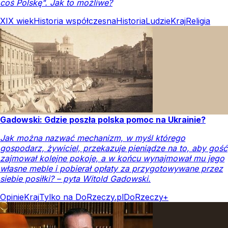
coś Polskę". Jak to możliwe?
XIX wiek
Historia współczesna
Historia
Ludzie
Kraj
Religia
Gadowski: Gdzie poszła polska pomoc na Ukrainie?
Jak można nazwać mechanizm, w myśl którego
gospodarz, żywiciel, przekazuje pieniądze na to, aby gość
zajmował kolejne pokoje, a w końcu wynajmował mu jego
własne meble i pobierał opłaty za przygotowywane przez
siebie posiłki? – pyta Witold Gadowski.
Opinie
Kraj
Tylko na DoRzeczy.pl
DoRzeczy+