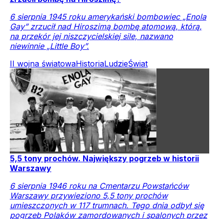
6 sierpnia 1945 roku amerykański bombowiec „Enola
Gay” zrzucił nad Hiroszimą bombę atomową, którą,
na przekór jej niszczycielskiej sile, nazwano
niewinnie „Little Boy”.
II wojna światowa
Historia
Ludzie
Świat
5,5 tony prochów. Największy pogrzeb w historii
Warszawy
6 sierpnia 1946 roku na Cmentarzu Powstańców
Warszawy przywieziono 5,5 tony prochów
umieszczonych w 117 trumnach. Tego dnia odbył się
pogrzeb Polaków zamordowanych i spalonych przez