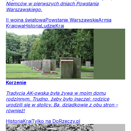
Niemców w pierwszych dniach Powstania
Warszawskiego.
II wojna światowa
Powstanie Warszawskie
Armia
Krajowa
Historia
Ludzie
Kraj
Korzenie
Tradycja AK-owska była żywa w moim domu
rodzinnym. Trudno, żeby było inaczej: rodzice
urodzili się w stolicy. Ba, dziadkowie z obu stron –
również!
Historia
Kraj
Tylko na DoRzeczy.pl