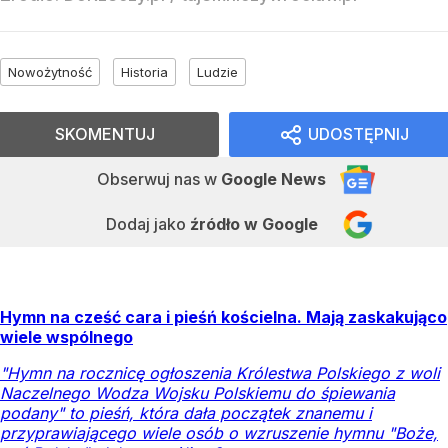
Nowożytność
Historia
Ludzie
SKOMENTUJ
UDOSTĘPNIJ
Obserwuj nas
w
Google News
Dodaj jako
źródło w Google
Hymn na cześć cara i pieśń kościelna. Mają zaskakująco
wiele wspólnego
"Hymn na rocznicę ogłoszenia Królestwa Polskiego z woli
Naczelnego Wodza Wojsku Polskiemu do śpiewania
podany" to pieśń, która dała początek znanemu i
przyprawiającego wiele osób o wzruszenie hymnu "Boże,