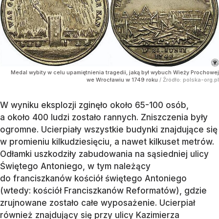
Medal wybity w celu upamiętnienia tragedii, jaką był wybuch Wieży Prochowej
we Wrocławiu w 1749 roku
/ Źródło:
polska-org.pl
W wyniku eksplozji zginęło około 65-100 osób,
a około 400 ludzi zostało rannych. Zniszczenia były
ogromne. Ucierpiały wszystkie budynki znajdujące się
w promieniu kilkudziesięciu, a nawet kilkuset metrów.
Odłamki uszkodziły zabudowania na sąsiedniej ulicy
Świętego Antoniego, w tym należący
do franciszkanów kościół świętego Antoniego
(wtedy: kościół Franciszkanów Reformatów), gdzie
zrujnowane zostało całe wyposażenie. Ucierpiał
również znajdujący się przy ulicy Kazimierza