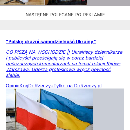
"Polskę drażni samodzielność Ukrainy"
CO PISZĄ NA WSCHODZIE || Ukraińscy dziennikarze
i publicyści prześcigają się w coraz bardziej
buńczucznych komentarzach na temat relacji Kijów-
Warszawa. Uderza groteskowa wręcz pewność
siebie.
Opinie
Kraj
DoRzeczy+
Tylko na DoRzeczy.pl