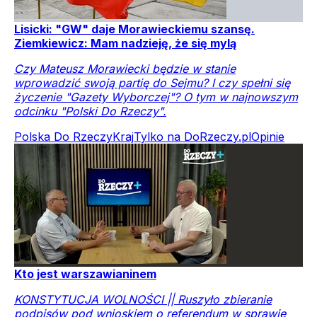
Lisicki: "GW" daje Morawieckiemu szansę.
Ziemkiewicz: Mam nadzieję, że się mylą
Czy Mateusz Morawiecki będzie w stanie
wprowadzić swoją partię do Sejmu? I czy spełni się
życzenie "Gazety Wyborczej"? O tym w najnowszym
odcinku "Polski Do Rzeczy".
Polska Do Rzeczy
Kraj
Tylko na DoRzeczy.pl
Opinie
Kto jest warszawianinem
KONSTYTUCJA WOLNOŚCI || Ruszyło zbieranie
podpisów pod wnioskiem o referendum w sprawie