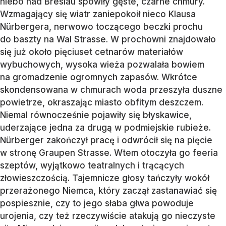
niebo nad Breslau spowiły gęste, czarne chmury.
Wzmagający się wiatr zaniepokoił nieco Klausa
Nürbergera, nerwowo toczącego beczki prochu
do baszty na Wal Strasse. W prochowni znajdowało
się już około pięciuset cetnarów materiałów
wybuchowych, wysoka wieża pozwalała bowiem
na gromadzenie ogromnych zapasów. Wkrótce
skondensowana w chmurach woda przeszyła duszne
powietrze, okraszając miasto obfitym deszczem.
Niemal równocześnie pojawiły się błyskawice,
uderzające jedna za drugą w podmiejskie rubieże.
Nürberger zakończył pracę i odwrócił się na pięcie
w stronę Graupen Strasse. Wtem otoczyła go feeria
szeptów, wyjątkowo teatralnych i trącących
złowieszczością. Tajemnicze głosy tańczyły wokół
przerażonego Niemca, który zaczął zastanawiać się
pospiesznie, czy to jego słaba gł­wa powoduje
urojenia, czy też rzeczywiście atakują go nieczyste