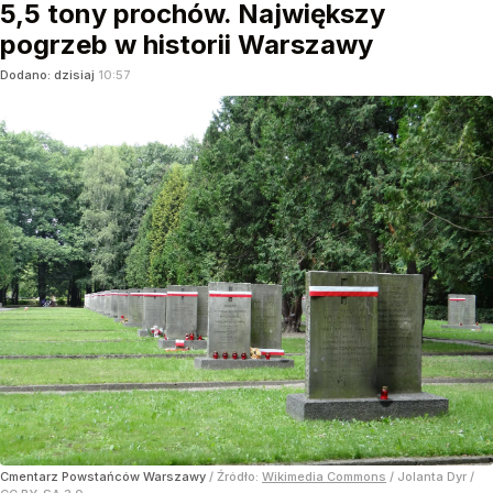
5,5 tony prochów. Największy
pogrzeb w historii Warszawy
Dodano:
dzisiaj
10:57
Cmentarz Powstańców Warszawy
/ Źródło:
Wikimedia Commons
/
Jolanta Dyr /