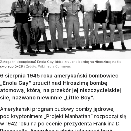
Załoga (niekompletna) Enola Gay, która zrzuciła bombę na Hiroszimę, na tle
swojego B-29
/ Źródło:
Wikimedia Commons
6 sierpnia 1945 roku amerykański bombowiec
„Enola Gay” zrzucił nad Hiroszimą bombę
atomową, którą, na przekór jej niszczycielskiej
sile, nazwano niewinnie „Little Boy”.
Amerykański program budowy bomby jądrowej
pod kryptonimem „Projekt Manhattan” rozpoczął się
w 1942 roku na polecenie prezydenta Franklina D.
Roosevelta. Amerykanie chcieli stworzyć broń,