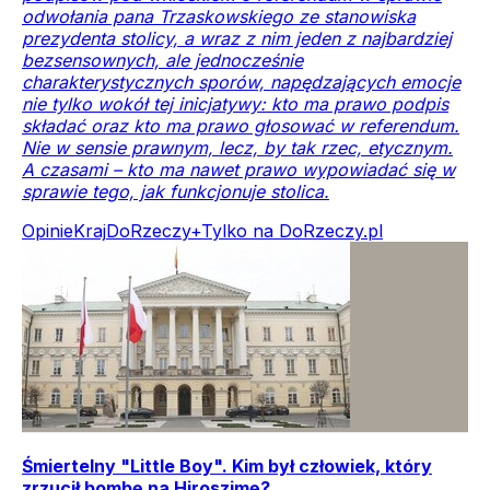
odwołania pana Trzaskowskiego ze stanowiska
prezydenta stolicy, a wraz z nim jeden z najbardziej
bezsensownych, ale jednocześnie
charakterystycznych sporów, napędzających emocje
nie tylko wokół tej inicjatywy: kto ma prawo podpis
składać oraz kto ma prawo głosować w referendum.
Nie w sensie prawnym, lecz, by tak rzec, etycznym.
A czasami – kto ma nawet prawo wypowiadać się w
sprawie tego, jak funkcjonuje stolica.
Opinie
Kraj
DoRzeczy+
Tylko na DoRzeczy.pl
Śmiertelny "Little Boy". Kim był człowiek, który
zrzucił bombę na Hiroszimę?