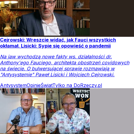
Cejrowski: Wreszcie widać, jak Fauci wszystkich
okłamał. Lisicki: Sypie się opowieść o pandemii
Na jaw wychodzą nowe fakty ws. działalności dr.
Anthony'ego Fauciego, architekta obostrzeń covidowych
na świecie. O bulwersującej sprawie rozmawiają w
"Antysystemie" Paweł Lisicki i Wojciech Cejrowski.
Antysystem
Opinie
Świat
Tylko na DoRzeczy.pl