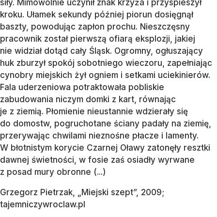
siły. Mimowolnie uczynił znak krzyża i przyspieszył
kroku. Ułamek sekundy później piorun dosięgnął
baszty, powodując zapłon prochu. Nieszczęsny
pracownik został pierwszą ofiarą eksplozji, jakiej
nie widział dotąd cały Śląsk. Ogromny, ogłuszający
huk zburzył spokój sobotniego wieczoru, zapełniając
cynobry miejskich żył ogniem i setkami uciekinierów.
Fala uderzeniowa potraktowała pobliskie
zabudowania niczym domki z kart, równając
je z ziemią. Płomienie nieustannie wdzierały się
do domostw, pogruchotane ściany padały na ziemię,
przerywając chwilami nieznośne płacze i lamenty.
W błotnistym korycie Czarnej Oławy zatonęły resztki
dawnej świetności, w fosie zaś osiadły wyrwane
z posad mury obronne (...)
Grzegorz Pietrzak, „Miejski szept”, 2009;
tajemniczywroclaw.pl