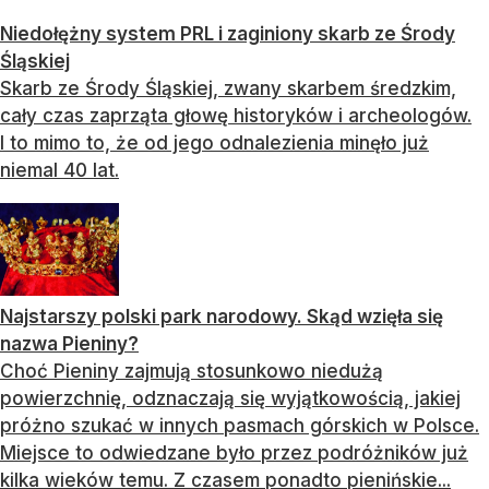
Niedołężny system PRL i zaginiony skarb ze Środy
Śląskiej
Skarb ze Środy Śląskiej, zwany skarbem średzkim,
cały czas zaprząta głowę historyków i archeologów.
I to mimo to, że od jego odnalezienia minęło już
niemal 40 lat.
Najstarszy polski park narodowy. Skąd wzięła się
nazwa Pieniny?
Choć Pieniny zajmują stosunkowo niedużą
powierzchnię, odznaczają się wyjątkowością, jakiej
próżno szukać w innych pasmach górskich w Polsce.
Miejsce to odwiedzane było przez podróżników już
kilka wieków temu. Z czasem ponadto pienińskie...