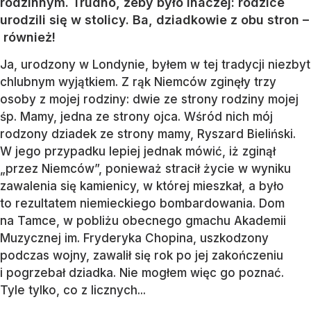
rodzinnym. Trudno, żeby było inaczej: rodzice
urodzili się w stolicy. Ba, dziadkowie z obu stron –
również!
Ja, urodzony w Londynie, byłem w tej tradycji niezbyt
chlubnym wyjątkiem. Z rąk Niemców zginęły trzy
osoby z mojej rodziny: dwie ze strony rodziny mojej
śp. Mamy, jedna ze strony ojca. Wśród nich mój
rodzony dziadek ze strony mamy, Ryszard Bieliński.
W jego przypadku lepiej jednak mówić, iż zginął
„przez Niemców”, ponieważ stracił życie w wyniku
zawalenia się kamienicy, w której mieszkał, a było
to rezultatem niemieckiego bombardowania. Dom
na Tamce, w pobliżu obecnego gmachu Akademii
Muzycznej im. Fryderyka Chopina, uszkodzony
podczas wojny, zawalił się rok po jej zakończeniu
i pogrzebał dziadka. Nie mogłem więc go poznać.
Tyle tylko, co z licznych...