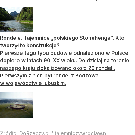
Rondele. Tajemnice „polskiego Stonehenge”. Kto
tworzył te konstrukcje?
Pierwsze tego typu budowle odnaleziono w Polsce
dopiero w latach 90. XX wieku. Do dzisiaj na terenie
naszego kraju zlokalizowano około 20 rondeli.
Pierwszym z nich był rondel z Bodzowa
w województwie lubuskim.
Źródło:
DoRzeczy.pl
/
tajemniczywroclaw.pl